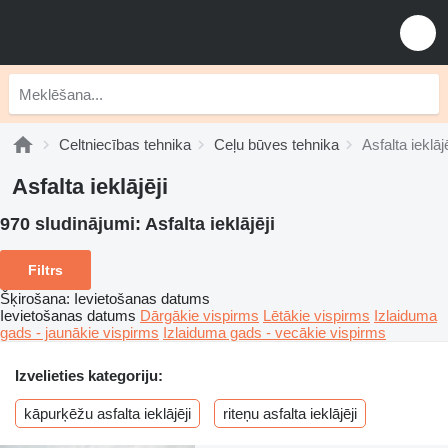
Celtniecības tehnika
Ceļu būves tehnika
Asfalta ieklājē
Asfalta ieklājēji
970 sludinājumi:
Asfalta ieklājēji
Filtrs
Šķirošana
:
Ievietošanas datums
Ievietošanas datums
Dārgākie vispirms
Lētākie vispirms
Izlaiduma
gads - jaunākie vispirms
Izlaiduma gads - vecākie vispirms
Izvelieties kategoriju:
kāpurķēžu asfalta ieklājēji
riteņu asfalta ieklājēji