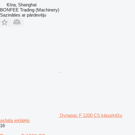
Ķīna, Shanghai
BONFEE Trading (Machinery)
Sazināties ar pārdevēju
Dynapac F 1200 CS kāpurķēžu
asfalta ieklājējs
16