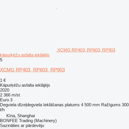
XCMG RP403, RP603, RP903
kāpurķēžu asfalta ieklājējs
5
XCMG RP403, RP603, RP903
1 €
Kāpurķēžu asfalta ieklājējs
2020
2 366 m/st
Euro 3
Degviela
dīzeļdegviela
Ieklāšanas platums
4 500 mm
Ražīgums
300
t/h
Ķīna, Shanghai
BONFEE Trading (Machinery)
Sazināties ar pārdevēju