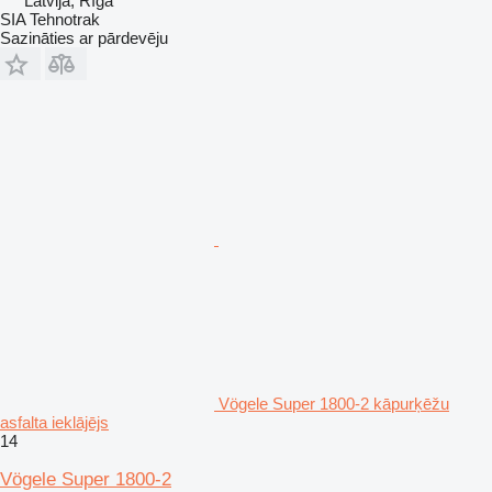
Latvija, Rīga
SIA Tehnotrak
Sazināties ar pārdevēju
Vögele Super 1800-2 kāpurķēžu
asfalta ieklājējs
14
Vögele Super 1800-2