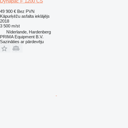
Dynapac F 1200 CS
49 900 €
Bez PVN
Kāpurķēžu asfalta ieklājējs
2018
3 500 m/st
Nīderlande, Hardenberg
PRIMA Equipment B.V.
Sazināties ar pārdevēju