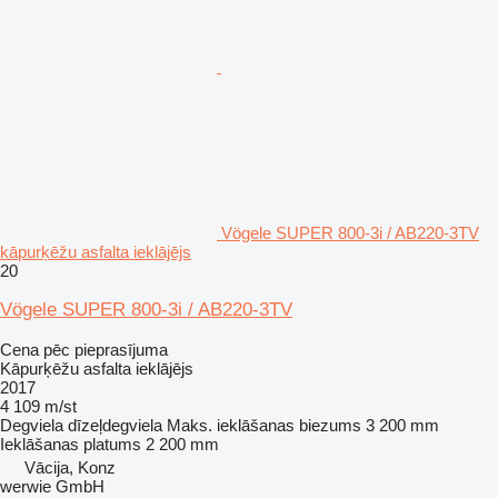
Vögele SUPER 800-3i / AB220-3TV
kāpurķēžu asfalta ieklājējs
20
Vögele SUPER 800-3i / AB220-3TV
Cena pēc pieprasījuma
Kāpurķēžu asfalta ieklājējs
2017
4 109 m/st
Degviela
dīzeļdegviela
Maks. ieklāšanas biezums
3 200 mm
Ieklāšanas platums
2 200 mm
Vācija, Konz
werwie GmbH