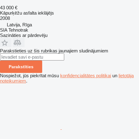
43 000 €
Kāpurķēžu asfalta ieklājējs
2008
Latvija, Rīga
SIA Tehnotrak
Sazināties ar pārdevēju
Parakstieties uz šis rubrikas jaunajiem sludinājumiem
Parakstīties
Nospiežot, jūs piekrītat mūsu
konfidencialitātes politikai
un
lietotāja
noteikumiem
.