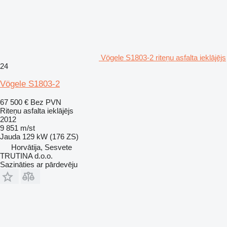
Vögele S1803-2 riteņu asfalta ieklājējs
24
Vögele S1803-2
67 500 €
Bez PVN
Riteņu asfalta ieklājējs
2012
9 851 m/st
Jauda
129 kW (176 ZS)
Horvātija, Sesvete
TRUTINA d.o.o.
Sazināties ar pārdevēju