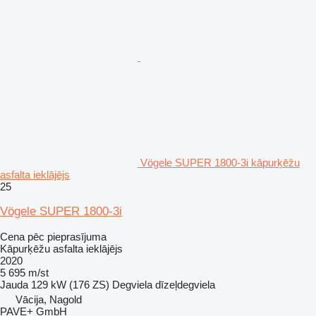
Vögele SUPER 1800-3i kāpurķēžu
asfalta ieklājējs
25
Vögele SUPER 1800-3i
Cena pēc pieprasījuma
Kāpurķēžu asfalta ieklājējs
2020
5 695 m/st
Jauda
129 kW (176 ZS)
Degviela
dīzeļdegviela
Vācija, Nagold
PAVE+ GmbH