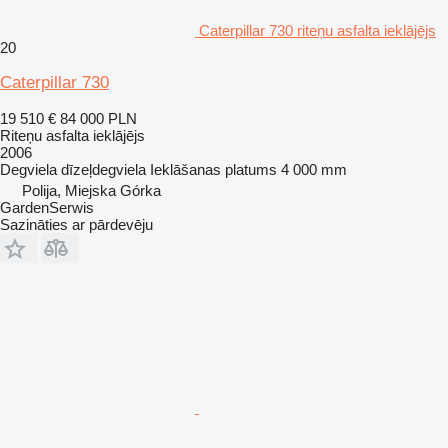
Caterpillar 730 riteņu asfalta ieklājējs
20
Caterpillar 730
19 510 €
84 000 PLN
Riteņu asfalta ieklājējs
2006
Degviela
dīzeļdegviela
Ieklāšanas platums
4 000 mm
Polija, Miejska Górka
GardenSerwis
Sazināties ar pārdevēju