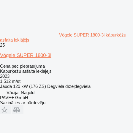
Vögele SUPER 1800-3i kāpurķēžu
asfalta ieklājējs
25
Vögele SUPER 1800-3i
Cena pēc pieprasījuma
Kāpurķēžu asfalta ieklājējs
2023
1 512 m/st
Jauda
129 kW (176 ZS)
Degviela
dīzeļdegviela
Vācija, Nagold
PAVE+ GmbH
Sazināties ar pārdevēju