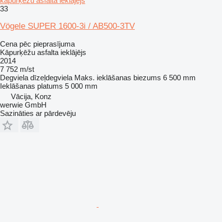
kāpurķēžu asfalta ieklājējs
33
Vögele SUPER 1600-3i / AB500-3TV
Cena pēc pieprasījuma
Kāpurķēžu asfalta ieklājējs
2014
7 752 m/st
Degviela
dīzeļdegviela
Maks. ieklāšanas biezums
6 500 mm
Ieklāšanas platums
5 000 mm
Vācija, Konz
werwie GmbH
Sazināties ar pārdevēju