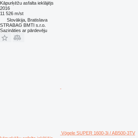
Kāpurķēžu asfalta ieklājējs
2016
11 526 m/st
Slovākija, Bratislava
STRABAG BMTI s.r.o.
Sazināties ar pārdevēju
Vögele SUPER 1600-3i / AB500-3TV