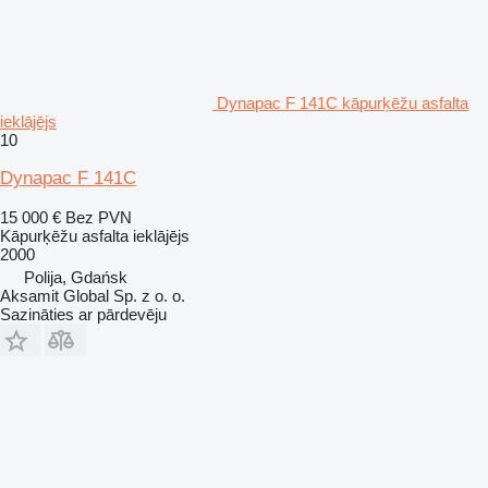
Dynapac F 141C kāpurķēžu asfalta
ieklājējs
10
Dynapac F 141C
15 000 €
Bez PVN
Kāpurķēžu asfalta ieklājējs
2000
Polija, Gdańsk
Aksamit Global Sp. z o. o.
Sazināties ar pārdevēju