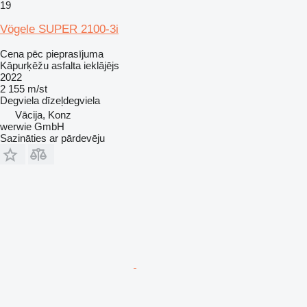
19
Vögele SUPER 2100-3i
Cena pēc pieprasījuma
Kāpurķēžu asfalta ieklājējs
2022
2 155 m/st
Degviela
dīzeļdegviela
Vācija, Konz
werwie GmbH
Sazināties ar pārdevēju