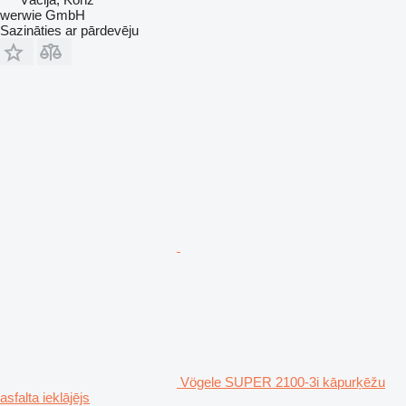
werwie GmbH
Sazināties ar pārdevēju
Vögele SUPER 2100-3i kāpurķēžu
asfalta ieklājējs