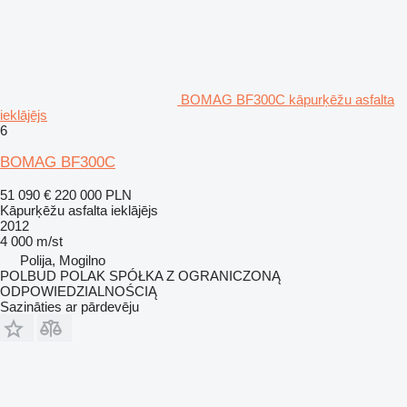
BOMAG BF300C kāpurķēžu asfalta
ieklājējs
6
BOMAG BF300C
51 090 €
220 000 PLN
Kāpurķēžu asfalta ieklājējs
2012
4 000 m/st
Polija, Mogilno
POLBUD POLAK SPÓŁKA Z OGRANICZONĄ
ODPOWIEDZIALNOŚCIĄ
Sazināties ar pārdevēju