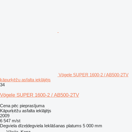
Vögele SUPER 1600-2 / AB500-2TV
kāpurķēžu asfalta ieklājējs
34
Vögele SUPER 1600-2 / AB500-2TV
Cena pēc pieprasījuma
Kāpurķēžu asfalta ieklājējs
2009
6 547 m/st
Degviela
dīzeļdegviela
Ieklāšanas platums
5 000 mm
Vācija, Konz