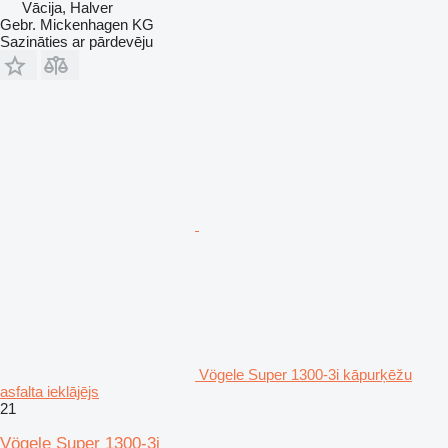
Vācija, Halver
Gebr. Mickenhagen KG
Sazināties ar pārdevēju
Vögele Super 1300-3i kāpurķēžu
asfalta ieklājējs
21
Vögele Super 1300-3i