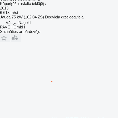
Kāpurķēžu asfalta ieklājējs
2013
6 613 m/st
Jauda
75 kW (102.04 ZS)
Degviela
dīzeļdegviela
Vācija, Nagold
PAVE+ GmbH
Sazināties ar pārdevēju