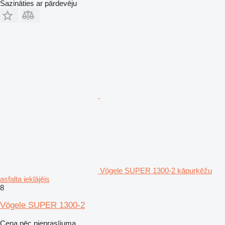
Sazināties ar pārdevēju
Vögele SUPER 1300-2 kāpurķēžu
asfalta ieklājējs
8
Vögele SUPER 1300-2
Cena pēc pieprasījuma