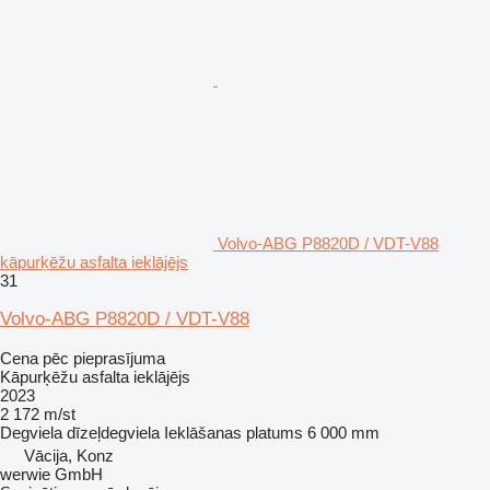
Volvo-ABG P8820D / VDT-V88
kāpurķēžu asfalta ieklājējs
31
Volvo-ABG P8820D / VDT-V88
Cena pēc pieprasījuma
Kāpurķēžu asfalta ieklājējs
2023
2 172 m/st
Degviela
dīzeļdegviela
Ieklāšanas platums
6 000 mm
Vācija, Konz
werwie GmbH