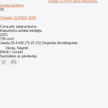
Vögele SUPER 800i kāpurķēžu
asfalta ieklājējs
25
Vögele SUPER 800i
Cena pēc pieprasījuma
Kāpurķēžu asfalta ieklājējs
2021
795 m/st
Jauda
55.4 kW (75.37 ZS)
Degviela
dīzeļdegviela
Vācija, Nagold
PAVE+ GmbH
Sazināties ar pārdevēju