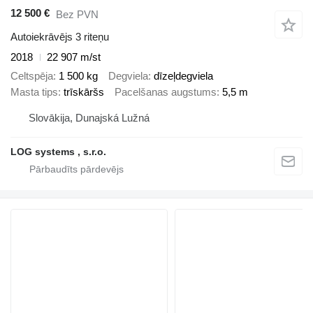
12 500 €
Bez PVN
Autoiekrāvējs 3 riteņu
2018
22 907 m/st
Celtspēja
1 500 kg
Degviela
dīzeļdegviela
Masta tips
trīskāršs
Pacelšanas augstums
5,5 m
Slovākija, Dunajská Lužná
LOG systems , s.r.o.