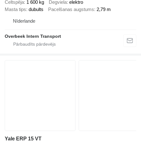
Celtspēja
1 600 kg
Degviela
elektro
Masta tips
dubults
Pacelšanas augstums
2,79 m
Nīderlande
Overbeek Intern Transport
Yale ERP 15 VT