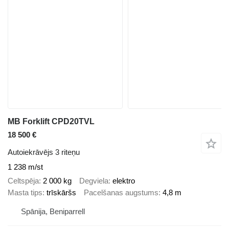
MB Forklift CPD20TVL
18 500 €
Autoiekrāvējs 3 riteņu
1 238 m/st
Celtspēja
2 000 kg
Degviela
elektro
Masta tips
trīskāršs
Pacelšanas augstums
4,8 m
Spānija, Beniparrell