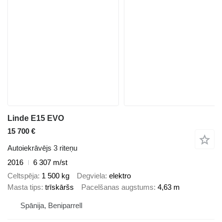
Linde E15 EVO
15 700 €
Autoiekrāvējs 3 riteņu
2016
6 307 m/st
Celtspēja
1 500 kg
Degviela
elektro
Masta tips
trīskāršs
Pacelšanas augstums
4,63 m
Spānija, Beniparrell