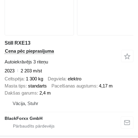
Still RXE13
Cena pēc pieprasījuma
Autoiekrāvējs 3 riteņu
2023
2 203 m/st
Celtspēja
1 300 kg
Degviela
elektro
Masta tips
standarts
Pacelšanas augstums
4,17 m
Dakšas garums
2,4 m
Vācija, Stuhr
BlackForxx GmbH