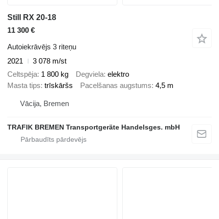
Still RX 20-18
11 300 €
Autoiekrāvējs 3 riteņu
2021
3 078 m/st
Celtspēja
1 800 kg
Degviela
elektro
Masta tips
trīskāršs
Pacelšanas augstums
4,5 m
Vācija, Bremen
TRAFIK BREMEN Transportgeräte Handelsges. mbH