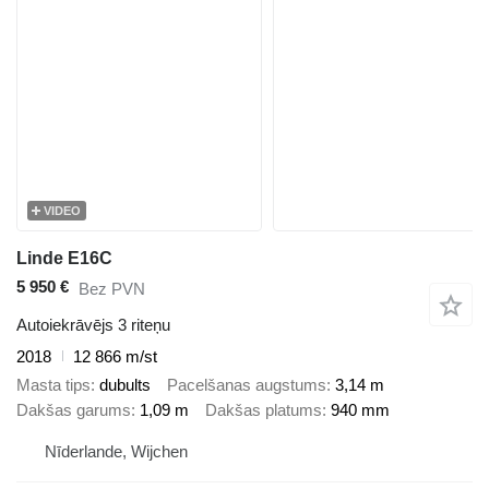
VIDEO
Linde E16C
5 950 €
Bez PVN
Autoiekrāvējs 3 riteņu
2018
12 866 m/st
Masta tips
dubults
Pacelšanas augstums
3,14 m
Dakšas garums
1,09 m
Dakšas platums
940 mm
Nīderlande, Wijchen