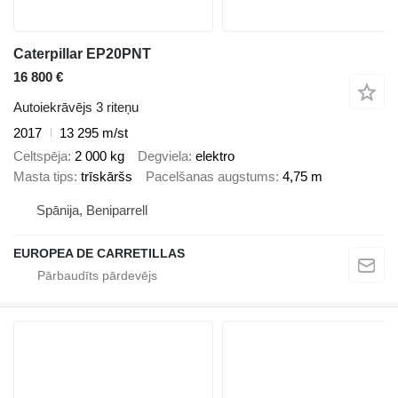
Caterpillar EP20PNT
16 800 €
Autoiekrāvējs 3 riteņu
2017
13 295 m/st
Celtspēja
2 000 kg
Degviela
elektro
Masta tips
trīskāršs
Pacelšanas augstums
4,75 m
Spānija, Beniparrell
EUROPEA DE CARRETILLAS