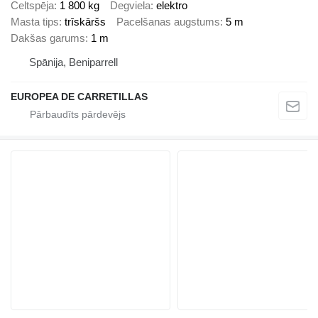
Celtspēja
1 800 kg
Degviela
elektro
Masta tips
trīskāršs
Pacelšanas augstums
5 m
Dakšas garums
1 m
Spānija, Beniparrell
EUROPEA DE CARRETILLAS