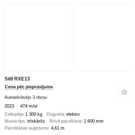
Still RXE13
Cena pēc pieprasījuma
Autoiekrāvējs 3 riteņu
2023
474 m/st
Celtspēja
1 300 kg
Degviela
elektro
Masta tips
trīskāršs
Brīvā pacelšana
1 600 mm
Pacelšanas augstums
4,61 m