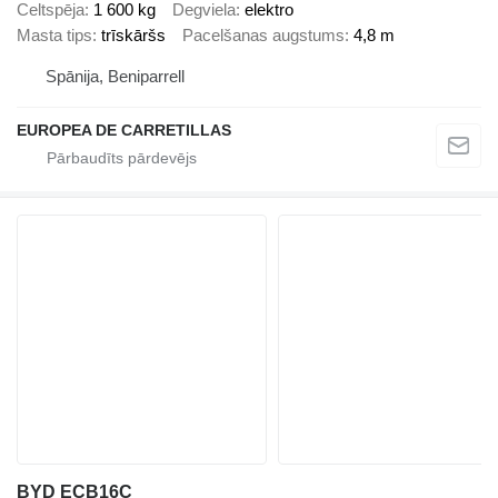
Celtspēja
1 600 kg
Degviela
elektro
Masta tips
trīskāršs
Pacelšanas augstums
4,8 m
Spānija, Beniparrell
EUROPEA DE CARRETILLAS
BYD ECB16C