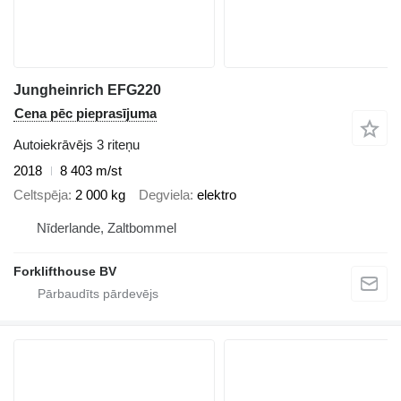
Jungheinrich EFG220
Cena pēc pieprasījuma
Autoiekrāvējs 3 riteņu
2018
8 403 m/st
Celtspēja
2 000 kg
Degviela
elektro
Nīderlande, Zaltbommel
Forklifthouse BV