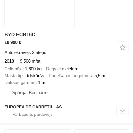
BYD ECB16C
18 900 €
Autoiekrāvējs 3 riteņu
2018
9 508 m/st
Celtspēja
1 600 kg
Degviela
elektro
Masta tips
trīskāršs
Pacelšanas augstums
5,5 m
Dakšas garums
1 m
Spānija, Beniparrell
EUROPEA DE CARRETILLAS