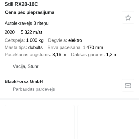
Still RX20-16C
Cena pēc pieprasījuma
Autoiekrāvējs 3 riteņu
2020
5 322 m/st
Celtspēja
1 600 kg
Degviela
elektro
Masta tips
dubults
Brīvā pacelšana
1 470 mm
Pacelšanas augstums
3,16 m
Dakšas garums
1,2 m
Vācija, Stuhr
BlackForxx GmbH