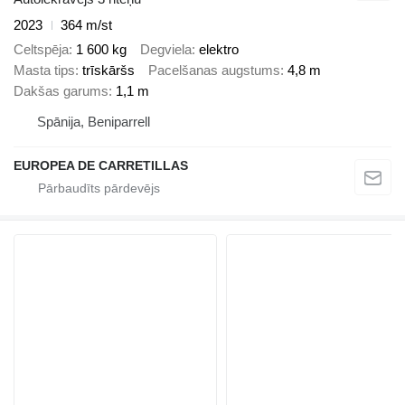
2023
364 m/st
Celtspēja
1 600 kg
Degviela
elektro
Masta tips
trīskāršs
Pacelšanas augstums
4,8 m
Dakšas garums
1,1 m
Spānija, Beniparrell
EUROPEA DE CARRETILLAS