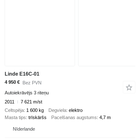
Linde E16C-01
4 950 €
Bez PVN
Autoiekrāvējs 3 riteņu
2011
7 621 m/st
Celtspēja
1 600 kg
Degviela
elektro
Masta tips
trīskāršs
Pacelšanas augstums
4,7 m
Nīderlande