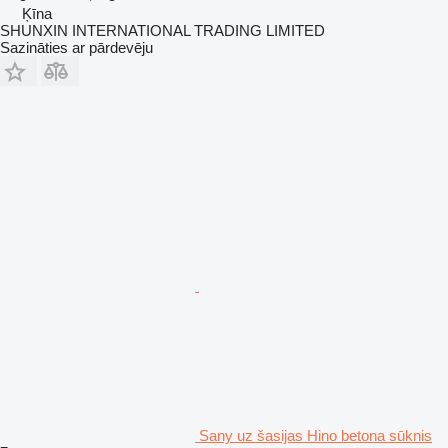
Ķīna
SHUNXIN INTERNATIONAL TRADING LIMITED
Sazināties ar pārdevēju
Sany uz šasijas Hino betona sūknis