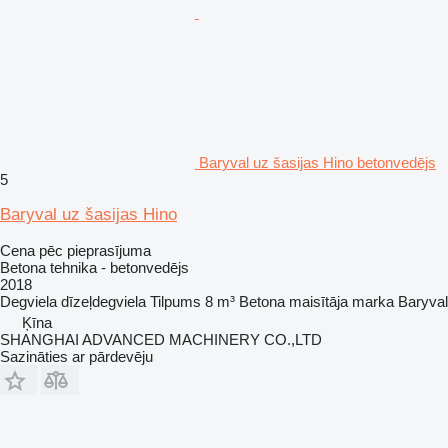
Baryval uz šasijas Hino betonvedējs
5
Baryval uz šasijas Hino
Cena pēc pieprasījuma
Betona tehnika - betonvedējs
2018
Degviela
dīzeļdegviela
Tilpums
8 m³
Betona maisītāja marka
Baryval
Ķīna
SHANGHAI ADVANCED MACHINERY CO.,LTD
Sazināties ar pārdevēju