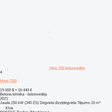
Hino 700 betonvedējs
4
Hino 700
19 000 $
≈ 16 440 €
Betona tehnika - betonvedējs
2021
Jauda
250 kW (340 ZS)
Degviela
dīzeļdegviela
Tilpums
10 m³
Ķīna