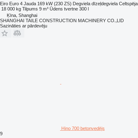
Eiro
Euro 4
Jauda
169 kW (230 ZS)
Degviela
dīzeļdegviela
Celtspēja
18 000 kg
Tilpums
9 m³
Ūdens tvertne
300 l
Ķīna, Shanghai
SHANGHAI TAILE CONSTRUCTION MACHINERY CO.,LID
Sazināties ar pārdevēju
Hino 700 betonvedējs
9