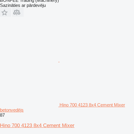
BONFEE Trading (Machinery)
Sazināties ar pārdevēju
Hino 700 4123 8x4 Cement Mixer
betonvedējs
87
Hino 700 4123 8x4 Cement Mixer