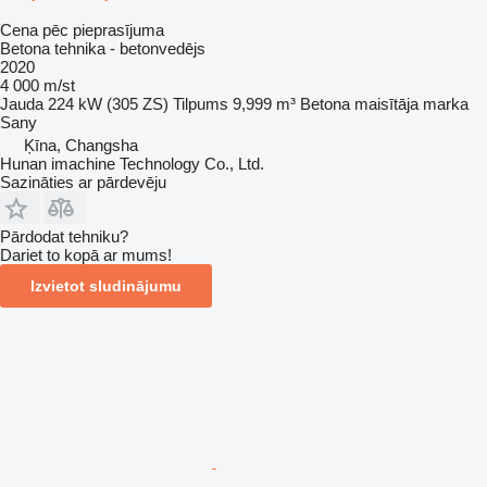
Cena pēc pieprasījuma
Betona tehnika - betonvedējs
2020
4 000 m/st
Jauda
224 kW (305 ZS)
Tilpums
9,999 m³
Betona maisītāja marka
Sany
Ķīna, Changsha
Hunan imachine Technology Co., Ltd.
Sazināties ar pārdevēju
Pārdodat tehniku?
Dariet to kopā ar mums!
Izvietot sludinājumu