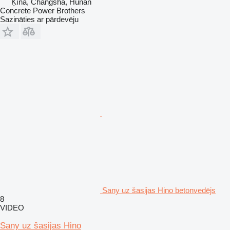
Ķīna, Changsha, Hunan
Concrete Power Brothers
Sazināties ar pārdevēju
Sany uz šasijas Hino betonvedējs
8
VIDEO
Sany uz šasijas Hino