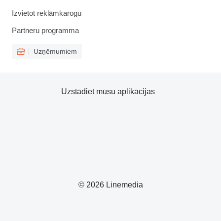
Izvietot reklāmkarogu
Partneru programma
Uzņēmumiem
Uzstādiet mūsu aplikācijas
© 2026 Linemedia