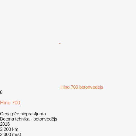
Hino 700 betonvedējs
8
Hino 700
Cena pēc pieprasījuma
Betona tehnika - betonvedējs
2016
3 200 km
2 300 m/st