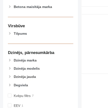
Betona maisītāja marka
Virsbūve
Tilpums
Dzinējs, pārnesumkārba
Dzinēja marka
Dzinēja modelis
Dzinēja jauda
Degviela
Kvēpu filtrs
EEV