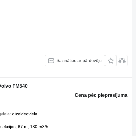
Sazināties ar pārdevēju
Volvo FM540
Cena pēc pieprasījuma
viela
dīzeļdegviela
ekcijas, 67 m, 180 m3/h