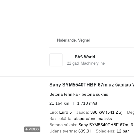
Nīderlande, Veghel
BAS World
22
gadi Machineryline
Sany SYM5540THBF 67m uz šasijas 
Betona tehnika - betona sūknis
21 164 km
1 718 m/st
Eiro
Euro 5
Jauda
398 kW (541 ZS)
Deg
Balstiekārta
atspere/pneimatisks
Betona sūknis
Sany SYM5540THBF 67m, 6 s
VIDEO
Ūdens tvertne
699,9 l
Spiediens
12 bar