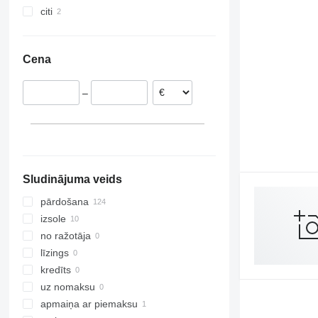
citi
Polija
Ķīna
FM 420
Lietuva
Turcija
Maroka
FM 440
Ungārija
Apvienotie Arābu Emirāti
FM 460
Cena
Beļģija
FM 480
Lielbritānija
FM 500
–
Rumānija
Norvēģija
parādīt visu
Sludinājuma veids
pārdošana
izsole
no ražotāja
līzings
kredīts
uz nomaksu
apmaiņa ar piemaksu