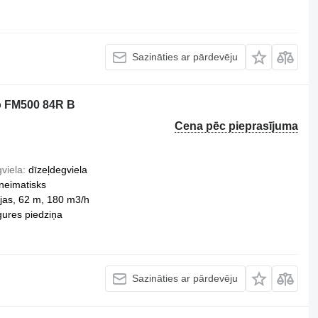
Sazināties ar pārdevēju
o FM500 84R B
Cena pēc pieprasījuma
viela
dīzeļdegviela
neimatisks
as, 62 m, 180 m3/h
ures piedziņa
Sazināties ar pārdevēju