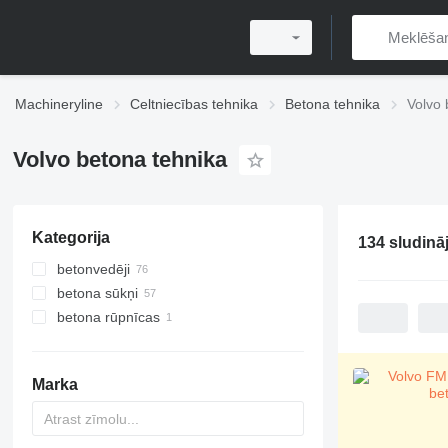
Machineryline
Celtniecības tehnika
Betona tehnika
Volvo 
Volvo betona tehnika
Kategorija
134 sludinā
betonvedēji
betona sūkņi
betona rūpnīcas
mobilās betona rūpnīcas
Marka