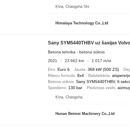
Ķīna, Changsha Shi
Himalaya Technology Co.,Ltd
Sany SYM5440THBV uz šasijas Volv
Betona tehnika - betona sūknis
2021
23 662 km
1 017 m/st
Eiro
Euro 6
Jauda
368 kW (500 ZS)
Deg
Riteņu formula
8x4
Balstiekārta
atspere/p
Betona sūknis
Sany SYM5440THBV, 6 sekcij
Spiediens
130 bar
Piedziņas veids
aizmug
Ķīna, Changsha
Hunan Beimei Machinery Co.,Ltd