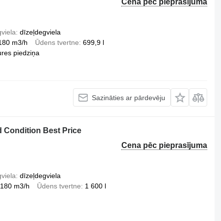
Cena pēc pieprasījuma
viela
dīzeļdegviela
 180 m3/h
Ūdens tvertne
699,9 l
res piedziņa
Sazināties ar pārdevēju
 Condition Best Price
Cena pēc pieprasījuma
viela
dīzeļdegviela
 180 m3/h
Ūdens tvertne
1 600 l