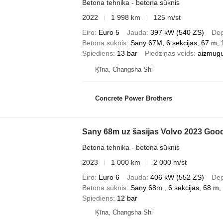
Betona tehnika - betona sūknis
2022
1 998 km
125 m/st
Eiro
Euro 5
Jauda
397 kW (540 ZS)
Deg
Betona sūknis
Sany 67M, 6 sekcijas, 67 m,
Spiediens
13 bar
Piedziņas veids
aizmugu
Ķīna, Changsha Shi
Concrete Power Brothers
Sany 68m uz šasijas Volvo 2023 Good
Betona tehnika - betona sūknis
2023
1 000 km
2 000 m/st
Eiro
Euro 6
Jauda
406 kW (552 ZS)
Deg
Betona sūknis
Sany 68m , 6 sekcijas, 68 m,
Spiediens
12 bar
Ķīna, Changsha Shi