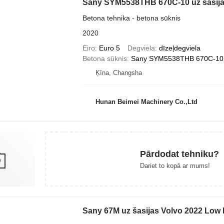
Sany SYM5538THB 670C-10 uz šasija
Betona tehnika - betona sūknis
2020
Eiro
Euro 5
Degviela
dīzeļdegviela
Betona sūknis
Sany SYM5538THB 670C-10
Ķīna, Changsha
Hunan Beimei Machinery Co.,Ltd
Pārdodat tehniku?
Dariet to kopā ar mums!
Sany 67M uz šasijas Volvo 2022 Low