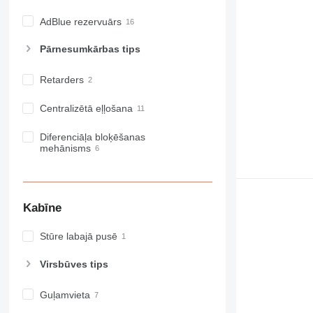
AdBlue rezervuārs
Pārnesumkārbas tips
Retarders
Centralizētā eļļošana
Diferenciāļa bloķēšanas
mehānisms
Kabīne
Stūre labajā pusē
Virsbūves tips
Guļamvieta