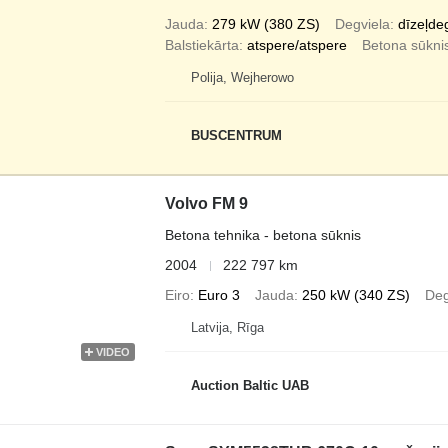
Jauda
279 kW (380 ZS)
Degviela
dīzeļde
Balstiekārta
atspere/atspere
Betona sūkni
Polija, Wejherowo
BUSCENTRUM
Volvo FM 9
Betona tehnika - betona sūknis
2004
222 797 km
Eiro
Euro 3
Jauda
250 kW (340 ZS)
Deg
Latvija, Rīga
VIDEO
Auction Baltic UAB