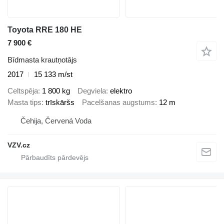
Toyota RRE 180 HE
7 900 €
Bīdmasta krautņotājs
2017
15 133 m/st
Celtspēja
1 800 kg
Degviela
elektro
Masta tips
trīskāršs
Pacelšanas augstums
12 m
Čehija, Červená Voda
VZV.cz