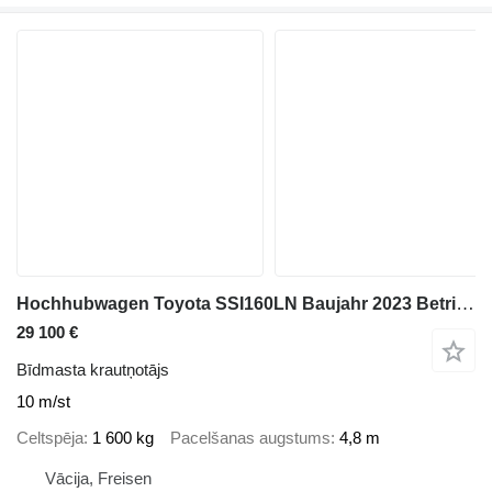
Hochhubwagen Toyota SSI160LN Baujahr 2023 Betriebsstunden 10
29 100 €
Bīdmasta krautņotājs
10 m/st
Celtspēja
1 600 kg
Pacelšanas augstums
4,8 m
Vācija, Freisen