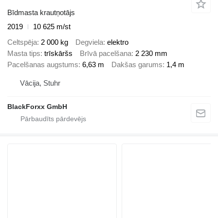
Bīdmasta krautņotājs
2019
10 625 m/st
Celtspēja
2 000 kg
Degviela
elektro
Masta tips
trīskāršs
Brīvā pacelšana
2 230 mm
Pacelšanas augstums
6,63 m
Dakšas garums
1,4 m
Vācija, Stuhr
BlackForxx GmbH