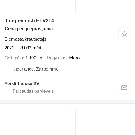
Jungheinrich ETV214
Cena pēc pieprasījuma
Bīdmasta krautņotājs
2021
8 032 m/st
Celtspēja
1 400 kg
Degviela
elektro
Nīderlande, Zaltbommel
Forklifthouse BV