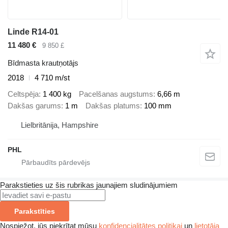
Linde R14-01
11 480 €
9 850 £
Bīdmasta krautņotājs
2018
4 710 m/st
Celtspēja
1 400 kg
Pacelšanas augstums
6,66 m
Dakšas garums
1 m
Dakšas platums
100 mm
Lielbritānija, Hampshire
PHL
Parakstieties uz šis rubrikas jaunajiem sludinājumiem
Parakstīties
Nospiežot, jūs piekrītat mūsu
konfidencialitātes politikai
un
lietotāja