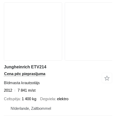
Jungheinrich ETV214
Cena pēc pieprasījuma
Bīdmasta krautņotājs
2012
7 841 m/st
Celtspēja
1 400 kg
Degviela
elektro
Nīderlande, Zaltbommel