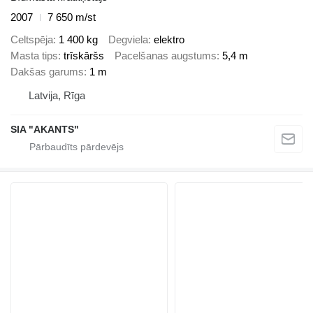
2007
7 650 m/st
Celtspēja
1 400 kg
Degviela
elektro
Masta tips
trīskāršs
Pacelšanas augstums
5,4 m
Dakšas garums
1 m
Latvija, Rīga
SIA "AKANTS"