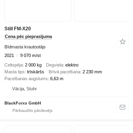
Still FM-X20
Cena pēc pieprasījuma
Bīdmasta krautņotājs
2021
9 070 m/st
Celtspēja
2 000 kg
Degviela
elektro
Masta tips
trīskāršs
Brīvā pacelšana
2 230 mm
Pacelšanas augstums
6,63 m
Vācija, Stuhr
BlackForxx GmbH