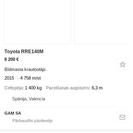
Toyota RRE140M
6 200 €
Bīdmasta krautņotājs
2015
4 758 m/st
Celtspēja
1 400 kg
Pacelšanas augstums
6,3 m
Spānija, Valencia
GAM SA