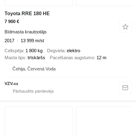
Toyota RRE 180 HE
7 900 €
Bīdmasta krautņotājs
2017
13 999 m/st
Celtspēja
1 800 kg
Degviela
elektro
Masta tips
trīskāršs
Pacelšanas augstums
12 m
Čehija, Červená Voda
VZV.cz