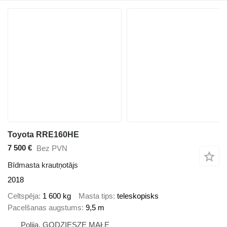
Toyota RRE160HE
7 500 €
Bez PVN
Bīdmasta krautņotājs
2018
Celtspēja
1 600 kg
Masta tips
teleskopisks
Pacelšanas augstums
9,5 m
Polija, GODZIESZE MAŁE