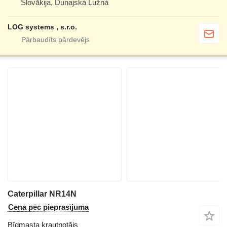
Slovākija, Dunajská Lužná
LOG systems , s.r.o.
Caterpillar NR14N
Cena pēc pieprasījuma
Bīdmasta krautņotājs