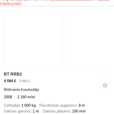
noteikumiem
.
BT RRB2
4 594 €
3 940 £
Bīdmasta krautņotājs
2008
2 160 m/st
Celtspēja
1 600 kg
Pacelšanas augstums
8 m
Dakšas garums
1 m
Dakšas platums
100 mm