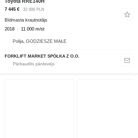
Toyota RRE140H
7 445 €
32 000 PLN
Bīdmasta krautņotājs
2018
11 000 m/st
Polija, GODZIESZE MAŁE
FORKLIFT MARKET SPÓŁKA Z O.O.