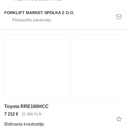
FORKLIFT MARKET SPÓŁKA Z O.O.
Toyota RRE160HCC
7 212 €
31 000 PLN
Bīdmasta krautņotājs