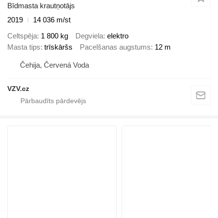
Bīdmasta krautņotājs
2019
14 036 m/st
Celtspēja
1 800 kg
Degviela
elektro
Masta tips
trīskāršs
Pacelšanas augstums
12 m
Čehija, Červená Voda
VZV.cz