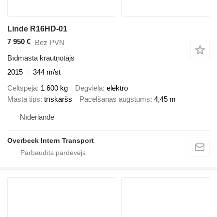
Linde R16HD-01
7 950 €
Bez PVN
Bīdmasta krautņotājs
2015
344 m/st
Celtspēja
1 600 kg
Degviela
elektro
Masta tips
trīskāršs
Pacelšanas augstums
4,45 m
Nīderlande
Overbeek Intern Transport