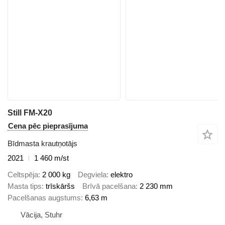
Still FM-X20
Cena pēc pieprasījuma
Bīdmasta krautņotājs
2021
1 460 m/st
Celtspēja
2 000 kg
Degviela
elektro
Masta tips
trīskāršs
Brīvā pacelšana
2 230 mm
Pacelšanas augstums
6,63 m
Vācija, Stuhr