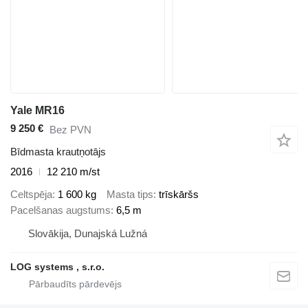
Yale MR16
9 250 €
Bez PVN
Bīdmasta krautņotājs
2016
12 210 m/st
Celtspēja
1 600 kg
Masta tips
trīskāršs
Pacelšanas augstums
6,5 m
Slovākija, Dunajská Lužná
LOG systems , s.r.o.