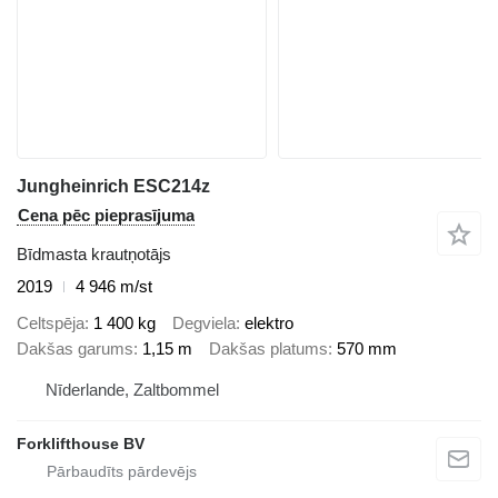
Jungheinrich ESC214z
Cena pēc pieprasījuma
Bīdmasta krautņotājs
2019
4 946 m/st
Celtspēja
1 400 kg
Degviela
elektro
Dakšas garums
1,15 m
Dakšas platums
570 mm
Nīderlande, Zaltbommel
Forklifthouse BV