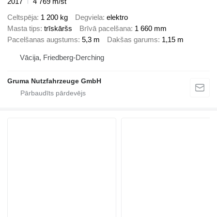
2017
4 769 m/st
Celtspēja
1 200 kg
Degviela
elektro
Masta tips
trīskāršs
Brīvā pacelšana
1 660 mm
Pacelšanas augstums
5,3 m
Dakšas garums
1,15 m
Vācija, Friedberg-Derching
Gruma Nutzfahrzeuge GmbH