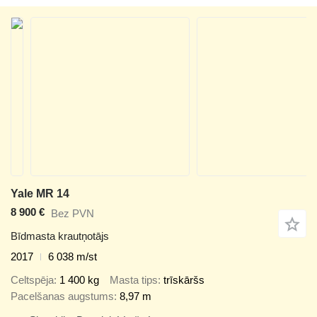
Yale MR 14
8 900 €
Bez PVN
Bīdmasta krautņotājs
2017
6 038 m/st
Celtspēja
1 400 kg
Masta tips
trīskāršs
Pacelšanas augstums
8,97 m