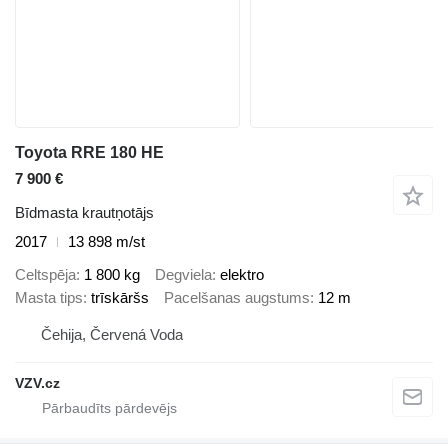
Toyota RRE 180 HE
7 900 €
Bīdmasta krautņotājs
2017
13 898 m/st
Celtspēja
1 800 kg
Degviela
elektro
Masta tips
trīskāršs
Pacelšanas augstums
12 m
Čehija, Červená Voda
VZV.cz