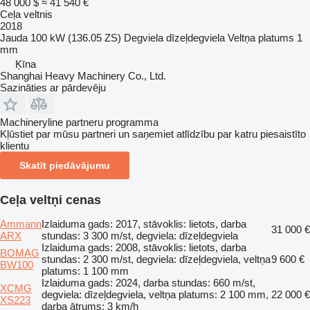
48 000 $
≈ 41 540 €
Ceļa veltnis
2018
Jauda
100 kW (136.05 ZS)
Degviela
dīzeļdegviela
Veltņa platums
1
mm
Ķīna
Shanghai Heavy Machinery Co., Ltd.
Sazināties ar pārdevēju
Machineryline partneru programma
Kļūstiet par mūsu partneri un saņemiet atlīdzību par katru piesaistīto
klientu
Skatīt piedāvājumu
Ceļa veltņi cenas
Ammann
Izlaiduma gads: 2017, stāvoklis: lietots, darba
31 000 €
ARX
stundas: 3 300 m/st, degviela: dīzeļdegviela
Izlaiduma gads: 2008, stāvoklis: lietots, darba
BOMAG
stundas: 2 300 m/st, degviela: dīzeļdegviela, veltņa
9 600 €
BW100
platums: 1 100 mm
Izlaiduma gads: 2024, darba stundas: 660 m/st,
XCMG
degviela: dīzeļdegviela, veltņa platums: 2 100 mm,
22 000 €
XS223
darba ātrums: 3 km/h