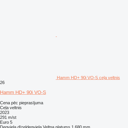
Hamm HD+ 90i VO-S ceļa veltnis
26
Hamm HD+ 90i VO-S
Cena pēc pieprasījuma
Ceļa veltnis
2023
291 m/st
Euro 5
Degviela
dīzeļdegviela
Veltņa platums
1 680 mm