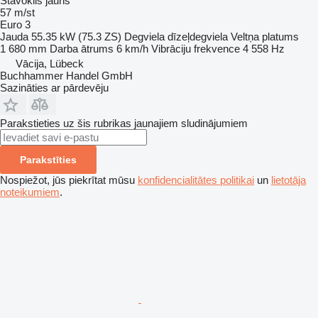
Stāvoklis
jauns
57 m/st
Euro 3
Jauda
55.35 kW (75.3 ZS)
Degviela
dīzeļdegviela
Veltņa platums
1 680 mm
Darba ātrums
6 km/h
Vibrāciju frekvence
4 558 Hz
Vācija, Lübeck
Buchhammer Handel GmbH
Sazināties ar pārdevēju
Parakstieties uz šis rubrikas jaunajiem sludinājumiem
Parakstīties
Nospiežot, jūs piekrītat mūsu
konfidencialitātes politikai
un
lietotāja
noteikumiem
.