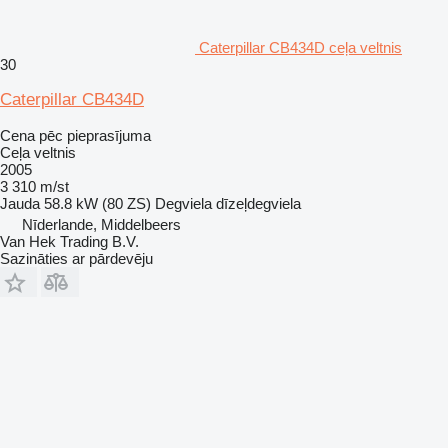
Caterpillar CB434D ceļa veltnis
30
Caterpillar CB434D
Cena pēc pieprasījuma
Ceļa veltnis
2005
3 310 m/st
Jauda
58.8 kW (80 ZS)
Degviela
dīzeļdegviela
Nīderlande, Middelbeers
Van Hek Trading B.V.
Sazināties ar pārdevēju