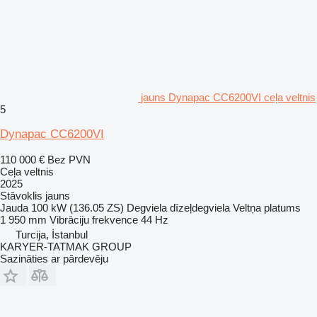
jauns Dynapac CC6200VI ceļa veltnis
5
Dynapac CC6200VI
110 000 €
Bez PVN
Ceļa veltnis
2025
Stāvoklis
jauns
Jauda
100 kW (136.05 ZS)
Degviela
dīzeļdegviela
Veltņa platums
1 950 mm
Vibrāciju frekvence
44 Hz
Turcija, İstanbul
KARYER-TATMAK GROUP
Sazināties ar pārdevēju