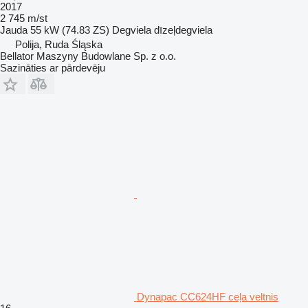
2017
2 745 m/st
Jauda
55 kW (74.83 ZS)
Degviela
dīzeļdegviela
Polija, Ruda Śląska
Bellator Maszyny Budowlane Sp. z o.o.
Sazināties ar pārdevēju
Dynapac CC624HF ceļa veltnis