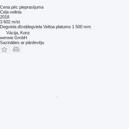
Cena pēc pieprasījuma
Ceļa veltnis
2018
3 602 m/st
Degviela
dīzeļdegviela
Veltņa platums
1 500 mm
Vācija, Konz
werwie GmbH
Sazināties ar pārdevēju