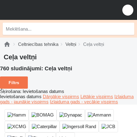
Celtniecības tehnika
Veltņi
Ceļa veltņi
Ceļa veltņi
760 sludinājumi:
Ceļa veltņi
Filtrs
Šķirošana
:
Ievietošanas datums
Ievietošanas datums
Dārgākie vispirms
Lētākie vispirms
Izlaiduma
gads - jaunākie vispirms
Izlaiduma gads - vecākie vispirms