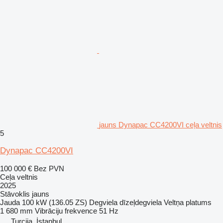
jauns Dynapac CC4200VI ceļa veltnis
5
Dynapac CC4200VI
100 000 €
Bez PVN
Ceļa veltnis
2025
Stāvoklis
jauns
Jauda
100 kW (136.05 ZS)
Degviela
dīzeļdegviela
Veltņa platums
1 680 mm
Vibrāciju frekvence
51 Hz
Turcija, İstanbul