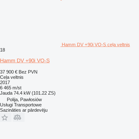
Hamm DV +90i VO-S ceļa veltnis
18
Hamm DV +90i VO-S
37 900 €
Bez PVN
Ceļa veltnis
2017
6 465 m/st
Jauda
74.4 kW (101.22 ZS)
Polija, Pawłosiów
Usługi Transportowe
Sazināties ar pārdevēju