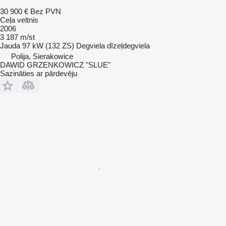
30 900 €
Bez PVN
Ceļa veltnis
2006
3 187 m/st
Jauda
97 kW (132 ZS)
Degviela
dīzeļdegviela
Polija, Sierakowice
DAWID GRZENKOWICZ "SLUE"
Sazināties ar pārdevēju