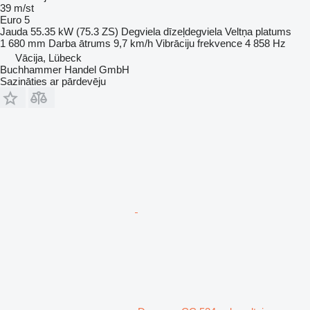
39 m/st
Euro 5
Jauda
55.35 kW (75.3 ZS)
Degviela
dīzeļdegviela
Veltņa platums
1 680 mm
Darba ātrums
9,7 km/h
Vibrāciju frekvence
4 858 Hz
Vācija, Lübeck
Buchhammer Handel GmbH
Sazināties ar pārdevēju