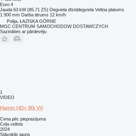
Euro 4
Jauda
63 kW (85.71 ZS)
Degviela
dīzeļdegviela
Veltņa platums
1 900 mm
Darba ātrums
12 km/h
Polija, ŁAZISKA GÓRNE
MGC CENTRUM SAMOCHODOW DOSTAWCZYCH
Sazināties ar pārdevēju
1
VIDEO
Hamm HD+ 80i VV
Cena pēc pieprasījuma
Ceļa veltnis
2024
Stāvoklis
jauns