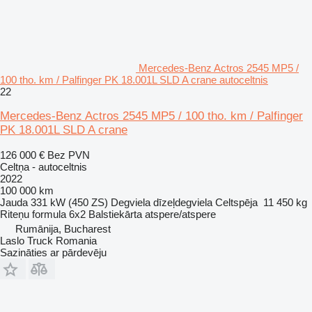
Mercedes-Benz Actros 2545 MP5 /
100 tho. km / Palfinger PK 18.001L SLD A crane autoceltnis
22
Mercedes-Benz Actros 2545 MP5 / 100 tho. km / Palfinger
PK 18.001L SLD A crane
126 000 €
Bez PVN
Celtņa - autoceltnis
2022
100 000 km
Jauda
331 kW (450 ZS)
Degviela
dīzeļdegviela
Celtspēja
11 450 kg
Riteņu formula
6x2
Balstiekārta
atspere/atspere
Rumānija, Bucharest
Laslo Truck Romania
Sazināties ar pārdevēju