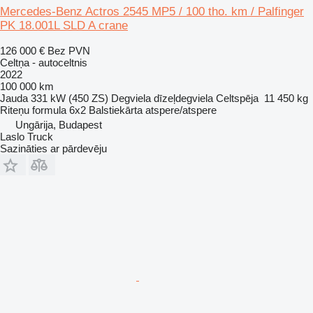
Mercedes-Benz Actros 2545 MP5 / 100 tho. km / Palfinger
PK 18.001L SLD A crane
126 000 €
Bez PVN
Celtņa - autoceltnis
2022
100 000 km
Jauda
331 kW (450 ZS)
Degviela
dīzeļdegviela
Celtspēja
11 450 kg
Riteņu formula
6x2
Balstiekārta
atspere/atspere
Ungārija, Budapest
Laslo Truck
Sazināties ar pārdevēju