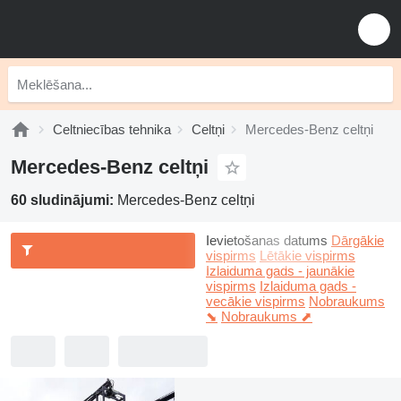
Celtniecības tehnika
Celtņi
Mercedes-Benz celtņi
Mercedes-Benz celtņi
60 sludinājumi:
Mercedes-Benz celtņi
Ievietošanas datums
Dārgākie
vispirms
Lētākie vispirms
Izlaiduma gads - jaunākie
vispirms
Izlaiduma gads -
vecākie vispirms
Nobraukums
⬊
Nobraukums ⬈