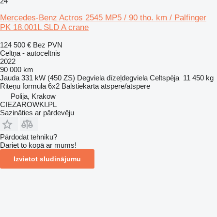
24
Mercedes-Benz Actros 2545 MP5 / 90 tho. km / Palfinger
PK 18.001L SLD A crane
124 500 €
Bez PVN
Celtņa - autoceltnis
2022
90 000 km
Jauda
331 kW (450 ZS)
Degviela
dīzeļdegviela
Celtspēja
11 450 kg
Riteņu formula
6x2
Balstiekārta
atspere/atspere
Polija, Krakow
CIEZAROWKI.PL
Sazināties ar pārdevēju
Pārdodat tehniku?
Dariet to kopā ar mums!
Izvietot sludinājumu