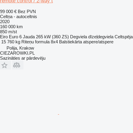
remote control / 2-way t
99 000 €
Bez PVN
Celtņa - autoceltnis
2020
160 000 km
850 m/st
Eiro
Euro 6
Jauda
265 kW (360 ZS)
Degviela
dīzeļdegviela
Celtspēja
15 760 kg
Riteņu formula
8x4
Balstiekārta
atspere/atspere
Polija, Krakow
CIEZAROWKI.PL
Sazināties ar pārdevēju