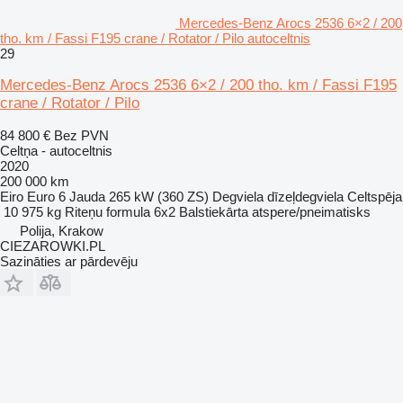
Mercedes-Benz Arocs 2536 6×2 / 200
tho. km / Fassi F195 crane / Rotator / Pilo autoceltnis
29
Mercedes-Benz Arocs 2536 6×2 / 200 tho. km / Fassi F195
crane / Rotator / Pilo
84 800 €
Bez PVN
Celtņa - autoceltnis
2020
200 000 km
Eiro
Euro 6
Jauda
265 kW (360 ZS)
Degviela
dīzeļdegviela
Celtspēja
10 975 kg
Riteņu formula
6x2
Balstiekārta
atspere/pneimatisks
Polija, Krakow
CIEZAROWKI.PL
Sazināties ar pārdevēju