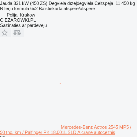
Jauda
331 kW (450 ZS)
Degviela
dīzeļdegviela
Celtspēja
11 450 kg
Riteņu formula
6x2
Balstiekārta
atspere/atspere
Polija, Krakow
CIEZAROWKI.PL
Sazināties ar pārdevēju
Mercedes-Benz Actros 2545 MP5 /
90 tho. km / Palfinger PK 18.001L SLD A crane autoceltnis