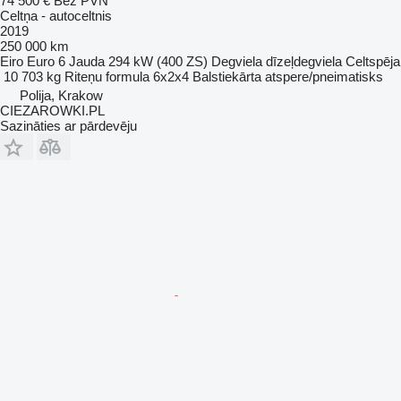
74 500 €
Bez PVN
Celtņa - autoceltnis
2019
250 000 km
Eiro
Euro 6
Jauda
294 kW (400 ZS)
Degviela
dīzeļdegviela
Celtspēja
10 703 kg
Riteņu formula
6x2x4
Balstiekārta
atspere/pneimatisks
Polija, Krakow
CIEZAROWKI.PL
Sazināties ar pārdevēju