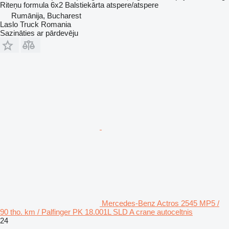
Riteņu formula
6x2
Balstiekārta
atspere/atspere
Rumānija, Bucharest
Laslo Truck Romania
Sazināties ar pārdevēju
Mercedes-Benz Actros 2545 MP5 /
90 tho. km / Palfinger PK 18.001L SLD A crane autoceltnis
24