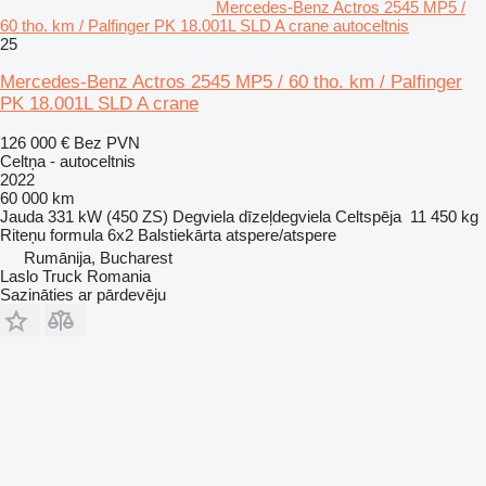
Mercedes-Benz Actros 2545 MP5 /
60 tho. km / Palfinger PK 18.001L SLD A crane autoceltnis
25
Mercedes-Benz Actros 2545 MP5 / 60 tho. km / Palfinger
PK 18.001L SLD A crane
126 000 €
Bez PVN
Celtņa - autoceltnis
2022
60 000 km
Jauda
331 kW (450 ZS)
Degviela
dīzeļdegviela
Celtspēja
11 450 kg
Riteņu formula
6x2
Balstiekārta
atspere/atspere
Rumānija, Bucharest
Laslo Truck Romania
Sazināties ar pārdevēju