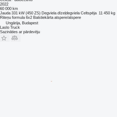
2022
60 000 km
Jauda
331 kW (450 ZS)
Degviela
dīzeļdegviela
Celtspēja
11 450 kg
Riteņu formula
6x2
Balstiekārta
atspere/atspere
Ungārija, Budapest
Laslo Truck
Sazināties ar pārdevēju