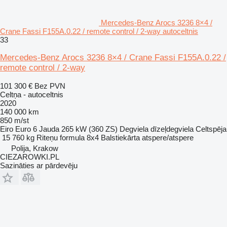
Mercedes-Benz Arocs 3236 8×4 /
Crane Fassi F155A.0.22 / remote control / 2-way autoceltnis
33
Mercedes-Benz Arocs 3236 8×4 / Crane Fassi F155A.0.22 /
remote control / 2-way
101 300 €
Bez PVN
Celtņa - autoceltnis
2020
140 000 km
850 m/st
Eiro
Euro 6
Jauda
265 kW (360 ZS)
Degviela
dīzeļdegviela
Celtspēja
15 760 kg
Riteņu formula
8x4
Balstiekārta
atspere/atspere
Polija, Krakow
CIEZAROWKI.PL
Sazināties ar pārdevēju