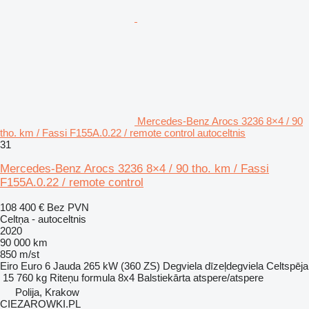
Mercedes-Benz Arocs 3236 8×4 / 90
tho. km / Fassi F155A.0.22 / remote control autoceltnis
31
Mercedes-Benz Arocs 3236 8×4 / 90 tho. km / Fassi
F155A.0.22 / remote control
108 400 €
Bez PVN
Celtņa - autoceltnis
2020
90 000 km
850 m/st
Eiro
Euro 6
Jauda
265 kW (360 ZS)
Degviela
dīzeļdegviela
Celtspēja
15 760 kg
Riteņu formula
8x4
Balstiekārta
atspere/atspere
Polija, Krakow
CIEZAROWKI.PL