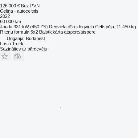
126 000 €
Bez PVN
Celtņa - autoceltnis
2022
60 000 km
Jauda
331 kW (450 ZS)
Degviela
dīzeļdegviela
Celtspēja
11 450 kg
Riteņu formula
6x2
Balstiekārta
atspere/atspere
Ungārija, Budapest
Laslo Truck
Sazināties ar pārdevēju