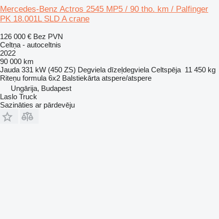
Mercedes-Benz Actros 2545 MP5 / 90 tho. km / Palfinger
PK 18.001L SLD A crane
126 000 €
Bez PVN
Celtņa - autoceltnis
2022
90 000 km
Jauda
331 kW (450 ZS)
Degviela
dīzeļdegviela
Celtspēja
11 450 kg
Riteņu formula
6x2
Balstiekārta
atspere/atspere
Ungārija, Budapest
Laslo Truck
Sazināties ar pārdevēju