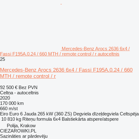
Mercedes-Benz Arocs 2636 6x4 /
Fassi F195A.0.24 / 660 MTH / remote control / r autoceltnis
25
Mercedes-Benz Arocs 2636 6x4 / Fassi F195A.0.24 / 660
MTH / remote control / r
92 500 €
Bez PVN
Celtņa - autoceltnis
2020
170 000 km
660 m/st
Eiro
Euro 6
Jauda
265 kW (360 ZS)
Degviela
dīzeļdegviela
Celtspēja
10 810 kg
Riteņu formula
6x4
Balstiekārta
atspere/atspere
Polija, Krakow
CIEZAROWKI.PL
Sazināties ar pārdevēju