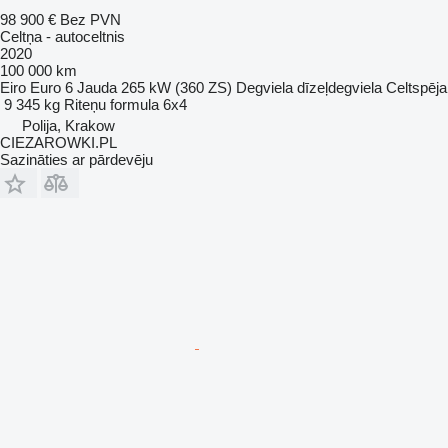
98 900 €
Bez PVN
Celtņa - autoceltnis
2020
100 000 km
Eiro
Euro 6
Jauda
265 kW (360 ZS)
Degviela
dīzeļdegviela
Celtspēja
9 345 kg
Riteņu formula
6x4
Polija, Krakow
CIEZAROWKI.PL
Sazināties ar pārdevēju