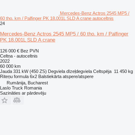
Mercedes-Benz Actros 2545 MP5 /
60 tho. km / Palfinger PK 18.001L SLD A crane autoceltnis
24
Mercedes-Benz Actros 2545 MP5 / 60 tho. km / Palfinger
PK 18.001L SLD A crane
126 000 €
Bez PVN
Celtņa - autoceltnis
2022
60 000 km
Jauda
331 kW (450 ZS)
Degviela
dīzeļdegviela
Celtspēja
11 450 kg
Riteņu formula
6x2
Balstiekārta
atspere/atspere
Rumānija, Bucharest
Laslo Truck Romania
Sazināties ar pārdevēju