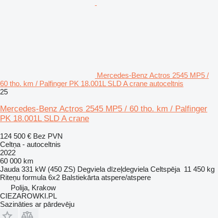
Mercedes-Benz Actros 2545 MP5 /
60 tho. km / Palfinger PK 18.001L SLD A crane autoceltnis
25
Mercedes-Benz Actros 2545 MP5 / 60 tho. km / Palfinger
PK 18.001L SLD A crane
124 500 €
Bez PVN
Celtņa - autoceltnis
2022
60 000 km
Jauda
331 kW (450 ZS)
Degviela
dīzeļdegviela
Celtspēja
11 450 kg
Riteņu formula
6x2
Balstiekārta
atspere/atspere
Polija, Krakow
CIEZAROWKI.PL
Sazināties ar pārdevēju