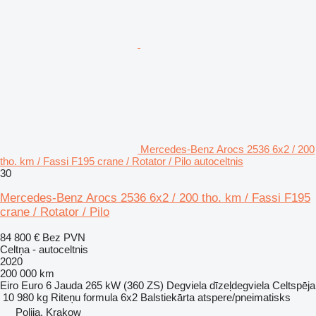
Mercedes-Benz Arocs 2536 6x2 / 200
tho. km / Fassi F195 crane / Rotator / Pilo autoceltnis
30
Mercedes-Benz Arocs 2536 6x2 / 200 tho. km / Fassi F195
crane / Rotator / Pilo
84 800 €
Bez PVN
Celtņa - autoceltnis
2020
200 000 km
Eiro
Euro 6
Jauda
265 kW (360 ZS)
Degviela
dīzeļdegviela
Celtspēja
10 980 kg
Riteņu formula
6x2
Balstiekārta
atspere/pneimatisks
Polija, Krakow