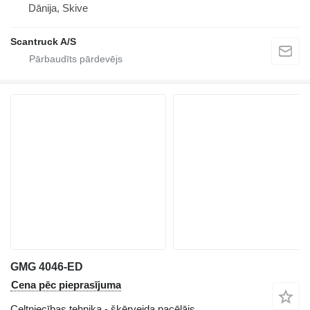
Dānija, Skive
Scantruck A/S
GMG 4046-ED
Cena pēc pieprasījuma
Celtniecības tehnika - šķērveida pacēlājs