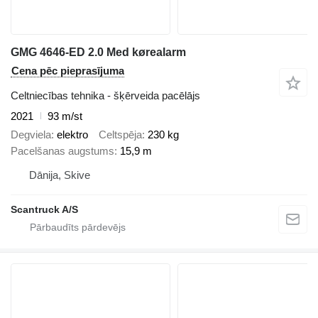
GMG 4646-ED 2.0 Med kørealarm
Cena pēc pieprasījuma
Celtniecības tehnika - šķērveida pacēlājs
2021
93 m/st
Degviela
elektro
Celtspēja
230 kg
Pacelšanas augstums
15,9 m
Dānija, Skive
Scantruck A/S