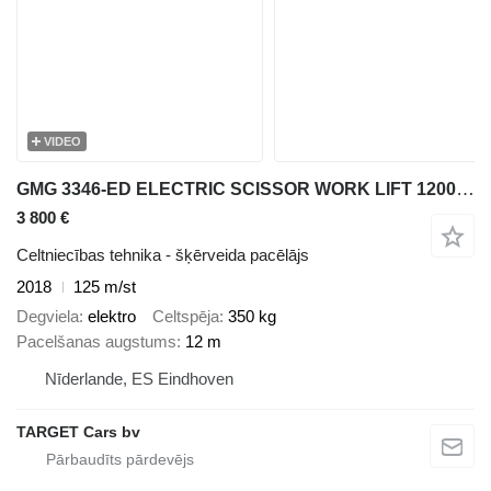
VIDEO
GMG 3346-ED ELECTRIC SCISSOR WORK LIFT 1200CM 03-18 2334601006
3 800 €
Celtniecības tehnika - šķērveida pacēlājs
2018
125 m/st
Degviela
elektro
Celtspēja
350 kg
Pacelšanas augstums
12 m
Nīderlande, ES Eindhoven
TARGET Cars bv