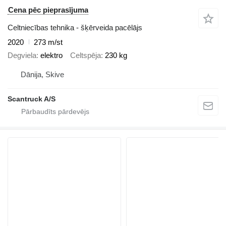
Cena pēc pieprasījuma
Celtniecības tehnika - šķērveida pacēlājs
2020
273 m/st
Degviela
elektro
Celtspēja
230 kg
Dānija, Skive
Scantruck A/S