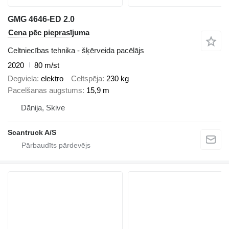
GMG 4646-ED 2.0
Cena pēc pieprasījuma
Celtniecības tehnika - šķērveida pacēlājs
2020
80 m/st
Degviela
elektro
Celtspēja
230 kg
Pacelšanas augstums
15,9 m
Dānija, Skive
Scantruck A/S