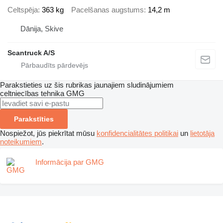
Celtspēja
363 kg
Pacelšanas augstums
14,2 m
Dānija, Skive
Scantruck A/S
Parakstieties uz šis rubrikas jaunajiem sludinājumiem
celtniecības tehnika
GMG
Parakstīties
Nospiežot, jūs piekrītat mūsu
konfidencialitātes politikai
un
lietotāja
noteikumiem
.
Informācija par GMG