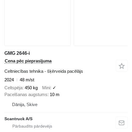
GMG 2646-i
Cena pēc pieprasījuma
Celtniecības tehnika - šķērveida pacēlājs
2024
48 m/st
Celtspēja
450 kg
Mini
✓
Pacelšanas augstums
10 m
Dānija, Skive
Scantruck A/S