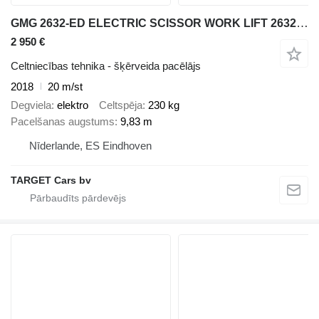
GMG 2632-ED ELECTRIC SCISSOR WORK LIFT 2632ED 983CM 2018 020HRS 2263
2 950 €
Celtniecības tehnika - šķērveida pacēlājs
2018
20 m/st
Degviela
elektro
Celtspēja
230 kg
Pacelšanas augstums
9,83 m
Nīderlande, ES Eindhoven
TARGET Cars bv