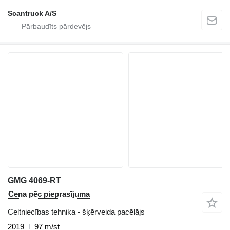
Scantruck A/S
GMG 4069-RT
Cena pēc pieprasījuma
Celtniecības tehnika - šķērveida pacēlājs
2019
97 m/st