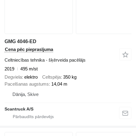
GMG 4046-ED
Cena pēc pieprasījuma
Celtniecības tehnika - šķērveida pacēlājs
2019
495 m/st
Degviela
elektro
Celtspēja
350 kg
Pacelšanas augstums
14,04 m
Dānija, Skive
Scantruck A/S