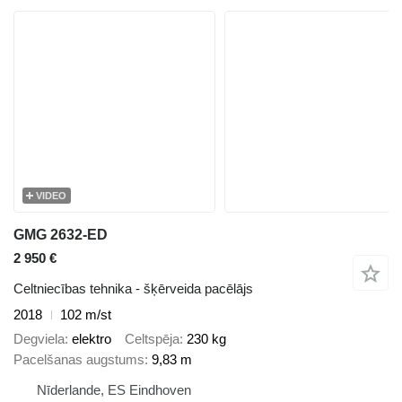
VIDEO
GMG 2632-ED
2 950 €
Celtniecības tehnika - šķērveida pacēlājs
2018
102 m/st
Degviela
elektro
Celtspēja
230 kg
Pacelšanas augstums
9,83 m
Nīderlande, ES Eindhoven