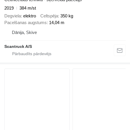
2019
384 m/st
Degviela
elektro
Celtspēja
350 kg
Pacelšanas augstums
14,04 m
Dānija, Skive
Scantruck A/S