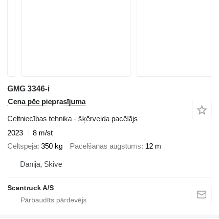
GMG 3346-i
Cena pēc pieprasījuma
Celtniecības tehnika - šķērveida pacēlājs
2023
8 m/st
Celtspēja
350 kg
Pacelšanas augstums
12 m
Dānija, Skive
Scantruck A/S