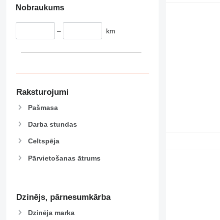
589
Nobraukums
826
906
–
km
907
908
910
914
918
Raksturojumi
920
Pašmasa
924
926
Darba stundas
928
Celtspēja
930
Pārvietošanas ātrums
931
938
950
953
Dzinējs, pārnesumkārba
955
Dzinēja marka
962