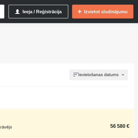
Ieeja / Reģistrācija
Izvietot sludinājumu
Ievietošanas datums
56 580 €
krāvējs