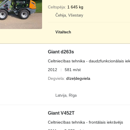
Celtspēja
1 645 kg
Čehija, Všestary
Vitaltech
Giant d263s
Celtniecības tehnika - daudzfunkcionālais ie
2012
581 m/st
Degviela
dīzeļdegviela
Latvija, Rīga
Giant V452T
Celtniecības tehnika - frontālais iekrāvējs