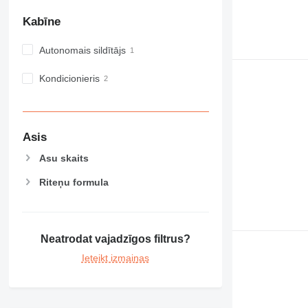
M-series
MH
Kabīne
NR
Autonomais sildītājs
PM
RM
Kondicionieris
Asis
Asu skaits
Riteņu formula
Neatrodat vajadzīgos filtrus?
Ieteikt izmaiņas