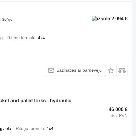
2 094 €
krāvējs
kg
Riteņu formula
4x4
Sazināties ar pārdevēju
ket and pallet forks - hydraulic
46 000 €
Bez PVN
gviela
Riteņu formula
4x4