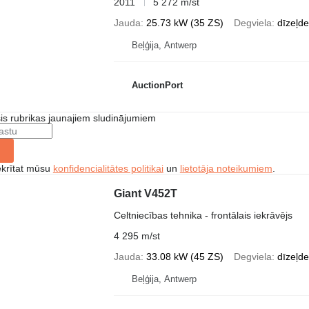
2011
5 272 m/st
Jauda
25.73 kW (35 ZS)
Degviela
dīzeļde
Beļģija, Antwerp
AuctionPort
šis rubrikas jaunajiem sludinājumiem
ekrītat mūsu
konfidencialitātes politikai
un
lietotāja noteikumiem
.
Giant V452T
Celtniecības tehnika - frontālais iekrāvējs
4 295 m/st
Jauda
33.08 kW (45 ZS)
Degviela
dīzeļde
Beļģija, Antwerp