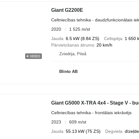
Giant G2200E
Celtniecības tehnika - daudzfunkcionālais ie
2020
1 525 m/st
Jauda
6.5 kW (8.84 ZS)
Celtspēja
1 650 
Pārvietošanas ātrums
20 km/h
Zviedrija, Piteå
VIDEO
Blinto AB
Giant G5000 X-TRA 4x4 - Stage V - buc
Celtniecības tehnika - frontālais iekrāvējs
2023
609 m/st
Jauda
55.13 kW (75 ZS)
Degviela
dīzeļde