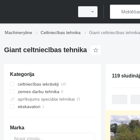
Machineryline
Celtniecības tehnika
Giant celtniecības tehnika
Giant celtniecības tehnika
Kategorija
119 sludinā
celtniecības iekrāvēji
zemes darbu tehnika
daudzfunkcionālie iekrāvēji
aprīkojums speciālai tehnikai
frontālie iekrāvēji
vibroplātes
ekskavatori
mini iekrāvēji
blietētāji
teleskopiskie frontālie iekrāvēji
mini ekskavatori
teleskopiskie iekrāvēji
Marka
kāpurķēžu mini iekrāvēji