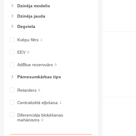
963
Dzinēja modelis
966
Dzinēja jauda
972
Degviela
973
980
Kvēpu filtrs
982
988
EEV
990
992
AdBlue rezervuārs
AP
Pārnesumkārbas tips
C-series
CB
Retarders
CS
D series
Centralizētā eļļošana
E-series
F-series
Diferenciāļa bloķēšanas
mehānisms
GC
IT