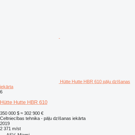
Hütte Hutte HBR 610 pāļu dzīšanas
iekārta
6
Hütte Hutte HBR 610
350 000 $
≈ 302 900 €
Celtniecības tehnika - pāļu dzīšanas iekārta
2019
2 371 m/st
ASV, Miami