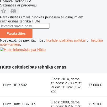
Holland-Trading B.V
Sazināties ar pārdevēju
Parakstieties uz šis rubrikas jaunajiem sludinājumiem
celtniecības tehnika
Hütte
Parakstīties
Nospiežot, jūs piekrītat mūsu
konfidencialitātes politikai
un
lietotāja
noteikumiem
.
Informācija par Hütte
Hütte celtniecības tehnika cenas
Gads: 2014, darba
stundas: 2 783 m/st,
Hütte HBR 502
77 000 €
jauda: 119 kW (162
ZS)
Gads: 2008, darba
Hütte Hutte HBR 205
72 910 €
stundas: 6 237 m/st