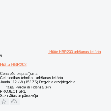
Hütte HBR203 urbšanas iekārta
9
Hütte HBR203
Cena pēc pieprasījuma
Celtniecības tehnika - urbšanas iekārta
Jauda
112 kW (152 ZS)
Degviela
dīzeļdegviela
Itālija, Parola di Fidenza (Pr)
PROJECT SRL
Sazināties ar pārdevēju