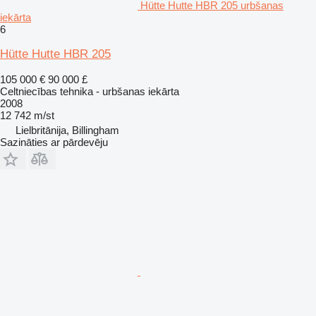
Hütte Hutte HBR 205 urbšanas
iekārta
6
Hütte Hutte HBR 205
105 000 €
90 000 £
Celtniecības tehnika - urbšanas iekārta
2008
12 742 m/st
Lielbritānija, Billingham
Sazināties ar pārdevēju