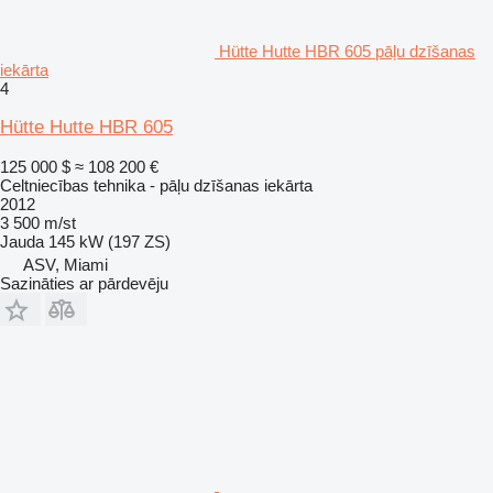
Hütte Hutte HBR 605 pāļu dzīšanas
iekārta
4
Hütte Hutte HBR 605
125 000 $
≈ 108 200 €
Celtniecības tehnika - pāļu dzīšanas iekārta
2012
3 500 m/st
Jauda
145 kW (197 ZS)
ASV, Miami
Sazināties ar pārdevēju