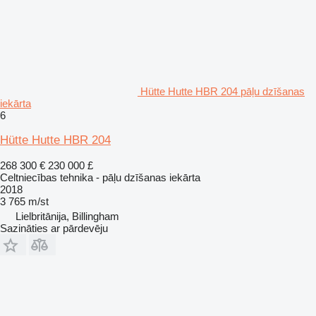
Hütte Hutte HBR 204 pāļu dzīšanas
iekārta
6
Hütte Hutte HBR 204
268 300 €
230 000 £
Celtniecības tehnika - pāļu dzīšanas iekārta
2018
3 765 m/st
Lielbritānija, Billingham
Sazināties ar pārdevēju