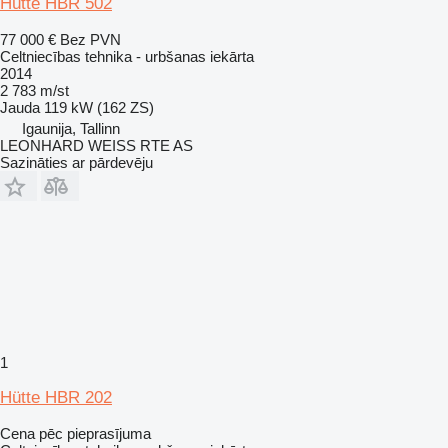
Hütte HBR 502
77 000 €
Bez PVN
Celtniecības tehnika - urbšanas iekārta
2014
2 783 m/st
Jauda
119 kW (162 ZS)
Igaunija, Tallinn
LEONHARD WEISS RTE AS
Sazināties ar pārdevēju
1
Hütte HBR 202
Cena pēc pieprasījuma