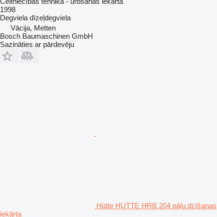
Celtniecības tehnika - urbšanas iekārta
1998
Degviela
dīzeļdegviela
Vācija, Metten
Bosch Baumaschinen GmbH
Sazināties ar pārdevēju
Hütte HUTTE HRB 204 pāļu dzīšanas
iekārta