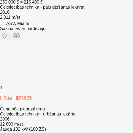
250 000 $
≈ 216 400 €
Celtniecības tehnika - pāļu dzīšanas iekārta
2016
2 911 m/st
ASV, Miami
Sazināties ar pārdevēju
1
Hütte HBR605
Cena pēc pieprasījuma
Celtniecības tehnika - urbšanas iekārta
2006
12 800 m/st
Jauda
132 kW (180 ZS)