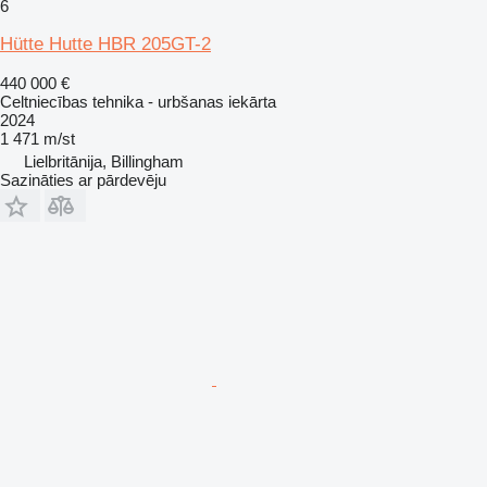
6
Hütte Hutte HBR 205GT-2
440 000 €
Celtniecības tehnika - urbšanas iekārta
2024
1 471 m/st
Lielbritānija, Billingham
Sazināties ar pārdevēju