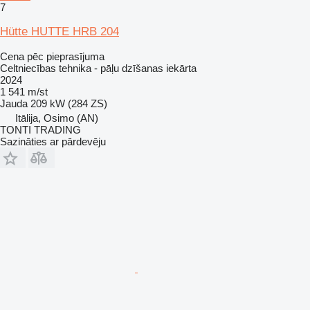
7
Hütte HUTTE HRB 204
Cena pēc pieprasījuma
Celtniecības tehnika - pāļu dzīšanas iekārta
2024
1 541 m/st
Jauda
209 kW (284 ZS)
Itālija, Osimo (AN)
TONTI TRADING
Sazināties ar pārdevēju