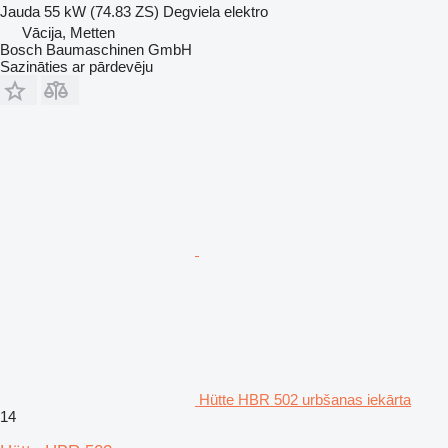
Jauda
55 kW (74.83 ZS)
Degviela
elektro
Vācija, Metten
Bosch Baumaschinen GmbH
Sazināties ar pārdevēju
Hütte HBR 502 urbšanas iekārta
14