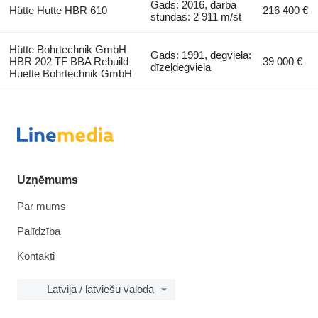
Gads: 2016, darba
Hütte Hutte HBR 610
216 400 €
stundas: 2 911 m/st
Hütte Bohrtechnik GmbH
Gads: 1991, degviela:
HBR 202 TF BBA Rebuild
39 000 €
dīzeļdegviela
Huette Bohrtechnik GmbH
Uzņēmums
Par mums
Palīdzība
Kontakti
Latvija / latviešu valoda