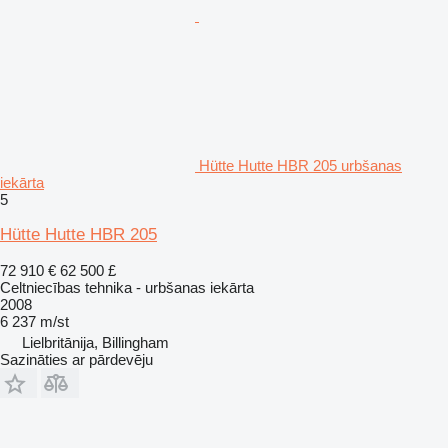
Hütte Hutte HBR 205 urbšanas
iekārta
5
Hütte Hutte HBR 205
72 910 €
62 500 £
Celtniecības tehnika - urbšanas iekārta
2008
6 237 m/st
Lielbritānija, Billingham
Sazināties ar pārdevēju