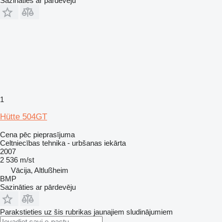
Sazināties ar pārdevēju
1
Hütte 504GT
Cena pēc pieprasījuma
Celtniecības tehnika - urbšanas iekārta
2007
2 536 m/st
Vācija, Altlußheim
BMP
Sazināties ar pārdevēju
Parakstieties uz šis rubrikas jaunajiem sludinājumiem