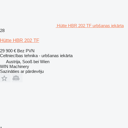
Hütte HBR 202 TF urbšanas iekārta
28
Hütte HBR 202 TF
29 900 €
Bez PVN
Celtniecības tehnika - urbšanas iekārta
Austrija, Sooß bei Wien
WIN Machinery
Sazināties ar pārdevēju