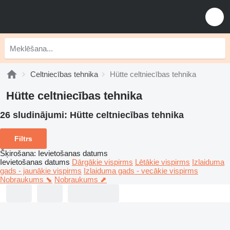
Celtniecības tehnika
Hütte celtniecības tehnika
Hütte celtniecības tehnika
26 sludinājumi:
Hütte celtniecības tehnika
Filtrs
Šķirošana
:
Ievietošanas datums
Ievietošanas datums
Dārgākie vispirms
Lētākie vispirms
Izlaiduma
gads - jaunākie vispirms
Izlaiduma gads - vecākie vispirms
Nobraukums ⬊
Nobraukums ⬈