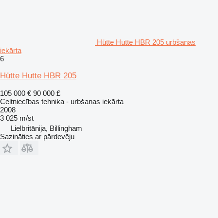
Hütte Hutte HBR 205 urbšanas
iekārta
6
Hütte Hutte HBR 205
105 000 €
90 000 £
Celtniecības tehnika - urbšanas iekārta
2008
3 025 m/st
Lielbritānija, Billingham
Sazināties ar pārdevēju