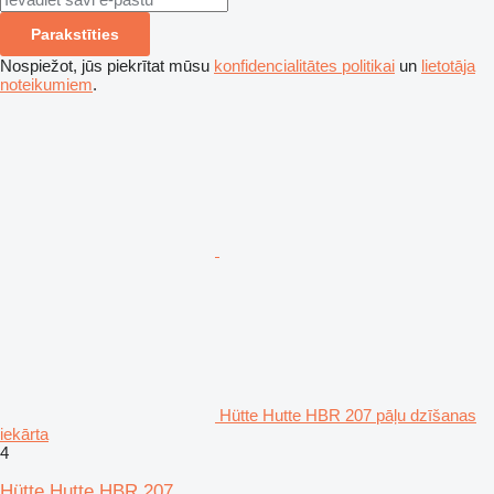
Parakstīties
Nospiežot, jūs piekrītat mūsu
konfidencialitātes politikai
un
lietotāja
noteikumiem
.
Hütte Hutte HBR 207 pāļu dzīšanas
iekārta
4
Hütte Hutte HBR 207