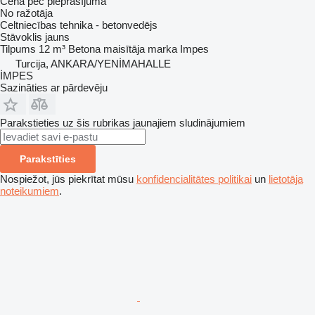
Cena pēc pieprasījuma
No ražotāja
Celtniecības tehnika - betonvedējs
Stāvoklis
jauns
Tilpums
12 m³
Betona maisītāja marka
Impes
Turcija, ANKARA/YENİMAHALLE
İMPES
Sazināties ar pārdevēju
Parakstieties uz šis rubrikas jaunajiem sludinājumiem
Parakstīties
Nospiežot, jūs piekrītat mūsu
konfidencialitātes politikai
un
lietotāja
noteikumiem
.