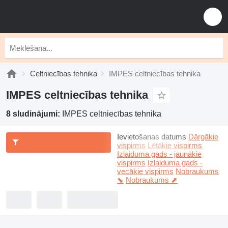
Celtniecības tehnika
IMPES celtniecības tehnika
IMPES celtniecības tehnika
8 sludinājumi:
IMPES celtniecības tehnika
Ievietošanas datums
Dārgākie
vispirms
Lētākie vispirms
Izlaiduma gads - jaunākie
vispirms
Izlaiduma gads -
vecākie vispirms
Nobraukums
⬊
Nobraukums ⬈