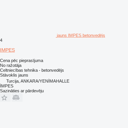
jauns IMPES betonvedējs
4
IMPES
Cena pēc pieprasījuma
No ražotāja
Celtniecības tehnika - betonvedējs
Stāvoklis
jauns
Turcija, ANKARA/YENİMAHALLE
İMPES
Sazināties ar pārdevēju