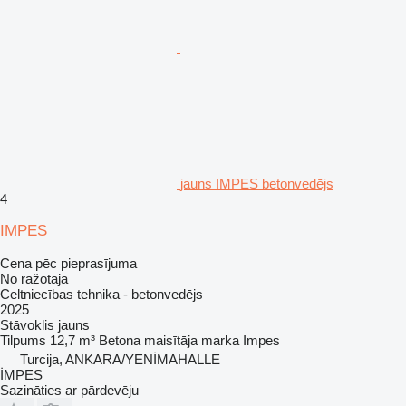
jauns IMPES betonvedējs
4
IMPES
Cena pēc pieprasījuma
No ražotāja
Celtniecības tehnika - betonvedējs
2025
Stāvoklis
jauns
Tilpums
12,7 m³
Betona maisītāja marka
Impes
Turcija, ANKARA/YENİMAHALLE
İMPES
Sazināties ar pārdevēju