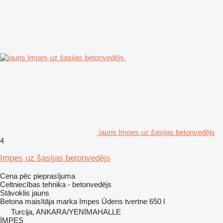
jauns Impes uz šasijas betonvedējs
4
Impes uz šasijas betonvedējs
Cena pēc pieprasījuma
Celtniecības tehnika - betonvedējs
Stāvoklis
jauns
Betona maisītāja marka
Impes
Ūdens tvertne
650 l
Turcija, ANKARA/YENİMAHALLE
İMPES