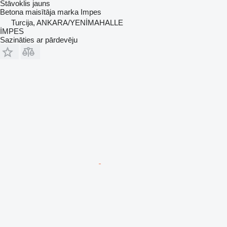
Stāvoklis
jauns
Betona maisītāja marka
Impes
Turcija, ANKARA/YENİMAHALLE
İMPES
Sazināties ar pārdevēju