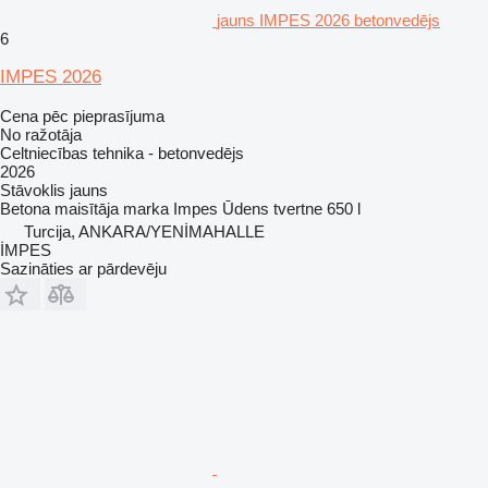
jauns IMPES 2026 betonvedējs
6
IMPES 2026
Cena pēc pieprasījuma
No ražotāja
Celtniecības tehnika - betonvedējs
2026
Stāvoklis
jauns
Betona maisītāja marka
Impes
Ūdens tvertne
650 l
Turcija, ANKARA/YENİMAHALLE
İMPES
Sazināties ar pārdevēju