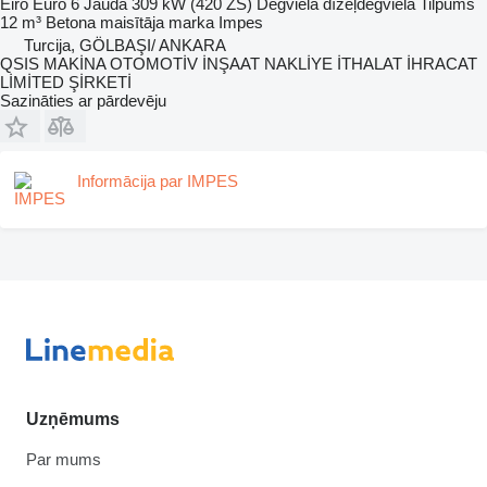
Eiro
Euro 6
Jauda
309 kW (420 ZS)
Degviela
dīzeļdegviela
Tilpums
12 m³
Betona maisītāja marka
Impes
Turcija, GÖLBAŞI/ ANKARA
QSIS MAKİNA OTOMOTİV İNŞAAT NAKLİYE İTHALAT İHRACAT
LİMİTED ŞİRKETİ
Sazināties ar pārdevēju
Informācija par IMPES
Uzņēmums
Par mums