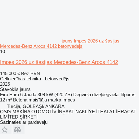
jauns Impes 2026 uz šasijas
Mercedes-Benz Arocs 4142 betonvedējs
10
Impes 2026 uz šasijas Mercedes-Benz Arocs 4142
145 000 €
Bez PVN
Celtniecības tehnika - betonvedējs
2026
Stāvoklis
jauns
Eiro
Euro 6
Jauda
309 kW (420 ZS)
Degviela
dīzeļdegviela
Tilpums
12 m³
Betona maisītāja marka
Impes
Turcija, GÖLBAŞI/ ANKARA
QSIS MAKİNA OTOMOTİV İNŞAAT NAKLİYE İTHALAT İHRACAT
LİMİTED ŞİRKETİ
Sazināties ar pārdevēju