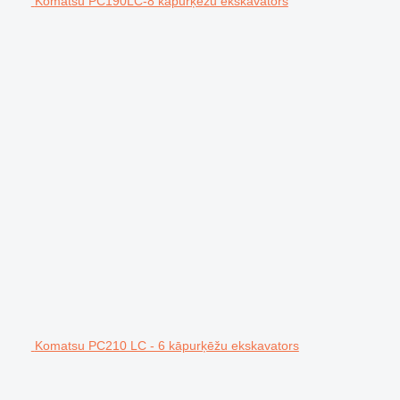
Komatsu PC190LC-8 kāpurķēžu ekskavators
Komatsu PC210 LC - 6 kāpurķēžu ekskavators