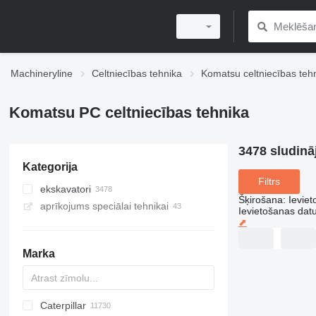
Machineryline
Celtniecības tehnika
Komatsu celtniecības teh
Komatsu PC celtniecības tehnika
3478 sludinā
Kategorija
Filtrs
ekskavatori
Šķirošana
:
Ievie
aprīkojums speciālai tehnikai
kāpurķēžu ekskavatori
Ievietošanas da
⬈
mini ekskavatori
midi ekskavatori
Marka
ekskavatori ar garu strēli
riteņu ekskavatori
ekskavatori ēku nojaukšanai
Caterpillar
Titan
AL
SP
AX
X-Series
AFW
HD
FlexiROC
1304
400 - series
BC
BG
BB
TW
463
GSH
Leonardo
AHK
K-series
CK
3.5
B-series
450
ekskavātori-amfībijas