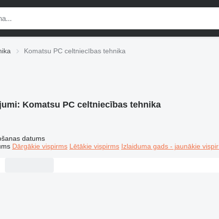
nika
Komatsu PC celtniecības tehnika
jumi:
Komatsu PC celtniecības tehnika
tošanas datums
tums
Dārgākie vispirms
Lētākie vispirms
Izlaiduma gads - jaunākie vispi