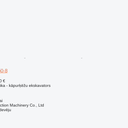
0-8
0 €
nika - kāpurķēžu ekskavators
ai
tion Machinery Co., Ltd
devēju