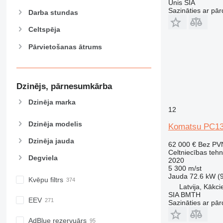
Unis SIA
980
Sazināties ar pār
Darba stundas
982
Celtspēja
988
990
Pārvietošanas ātrums
992
AP
C-series
Dzinējs, pārnesumkārba
CB
Dzinēja marka
CS
12
D series
Dzinēja modelis
Komatsu PC13
E-series
F-series
Dzinēja jauda
62 000 €
Bez PV
GC
Celtniecības teh
Degviela
2020
IT
5 300 m/st
M-series
Jauda
72.6 kW (
Kvēpu filtrs
Latvija, Kākc
MH
SIA BMTH
NR
EEV
Sazināties ar pār
PM
AdBlue rezervuārs