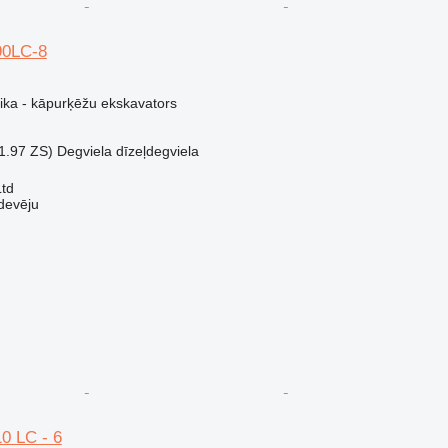
90LC-8
nika - kāpurķēžu ekskavators
1.97 ZS)
Degviela
dīzeļdegviela
Ltd
devēju
0 LC - 6