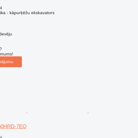
N
nika - kāpurķēžu ekskavators
devēju
?
r mums!
inājumu
50HRD-7EO
N