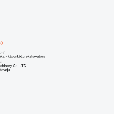
30
0 €
nika - kāpurķēžu ekskavators
ai
chinery Co.,LTD
devēju