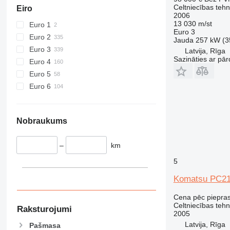
906
Celtniecības tehn
Eiro
2006
907
13 030 m/st
Euro 1
908
Euro 3
Euro 2
Jauda
257 kW (3
910
Euro 3
Latvija, Rīga
914
Sazināties ar pār
Euro 4
918
Euro 5
924
Euro 6
926
928
930
Nobraukums
938
950
–
km
953
5
955
962
Komatsu PC2
963
Cena pēc piepra
966
Celtniecības teh
Raksturojumi
2005
972
Latvija, Rīga
Pašmasa
973