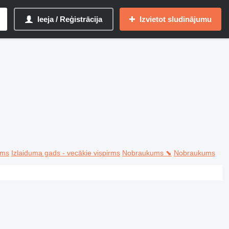
Ieeja / Reģistrācija
Izvietot sludinājumu
rms
Izlaiduma gads - vecākie vispirms
Nobraukums ⬊
Nobraukums