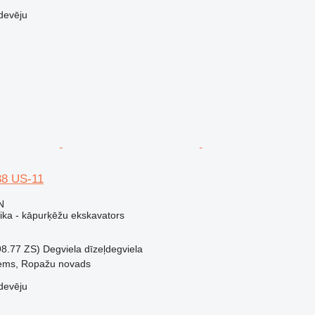
devēju
8 US-11
N
nika - kāpurķēžu ekskavators
98.77 ZS)
Degviela
dīzeļdegviela
iems, Ropažu novads
devēju