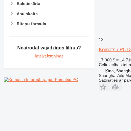
Balstiekārta
Asu skaits
Riteņu formula
12
Neatrodat vajadzīgos filtrus?
Komatsu PC1
Ieteikt izmaiņas
17 000 $
≈ 14 71
Celtniecības teh
Ķīna, Shangh
Shanghai Aite Ma
Informācija par Komatsu PC
Sazināties ar pār