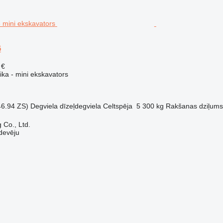
6
 €
ika - mini ekskavators
46.94 ZS)
Degviela
dīzeļdegviela
Celtspēja
5 300 kg
Rakšanas dziļums
 Co., Ltd.
devēju