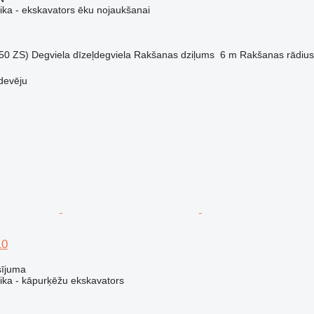
ika - ekskavators ēku nojaukšanai
50 ZS)
Degviela
dīzeļdegviela
Rakšanas dziļums
6 m
Rakšanas rādius
devēju
10
sījuma
nika - kāpurķēžu ekskavators