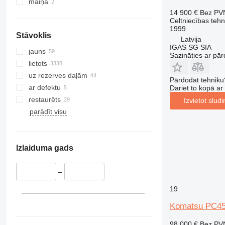
340
VMT
PC360
maiņa
14 900 €
Bez PV
345
Vibromax
PC400
Celtniecības teh
349
PC450
1999
Stāvoklis
350
PC460
Latvija
IGAS SG SIA
365
PC490
jauns
Sazināties ar pār
374
PC600
lietots
390
PC700
uz rezerves daļām
Pārdodat tehniku
395
PC800
ar defektu
Dariet to kopā a
416
PC850
restaurēts
Izvietot slud
420
parādīt visu
424
426
428
Izlaiduma gads
430
432
–
434
19
444
Komatsu PC4
589
826
98 000 €
Bez PV