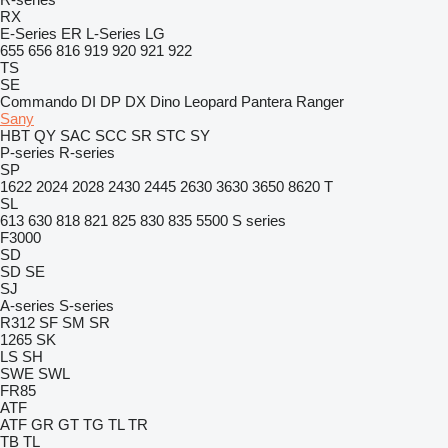
RX
E-Series
ER
L-Series
LG
655
656
816
919
920
921
922
TS
SE
Commando
DI
DP
DX
Dino
Leopard
Pantera
Ranger
Sany
HBT
QY
SAC
SCC
SR
STC
SY
P-series
R-series
SP
1622
2024
2028
2430
2445
2630
3630
3650
8620 T
SL
613
630
818
821
825
830
835
5500
S series
F3000
SD
SD
SE
SJ
A-series
S-series
R312
SF
SM
SR
1265
SK
LS
SH
SWE
SWL
FR85
ATF
ATF
GR
GT
TG
TL
TR
TB
TL