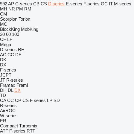
992
AP
C-series
CB
CS
D series
E-series
F-series
GC
IT
M-series
MH
NR
PM
RM
CM
Scorpion
Torion
MC
BlockKing
MobKing
30
60
100
CF
LF
Mega
D-series
RH
AC
CC
DF
DK
DX
F-series
JCPT
JT
R-series
Framax
Frami
DH
DL
DX
TD
CA
CC
CP
CS
F series
LP
SD
R-series
AirROC
W-series
ER
Compact
Turbomix
ATF
F-series
RTF