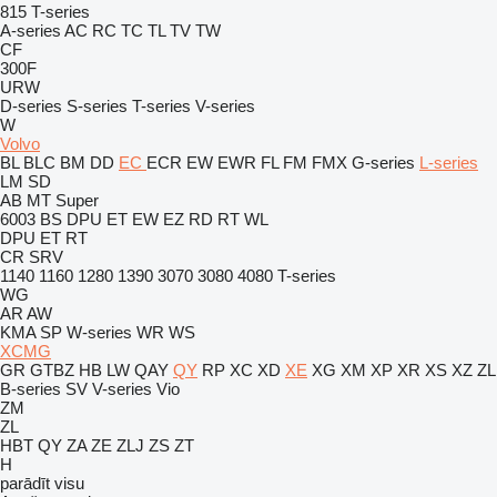
815
T-series
A-series
AC
RC
TC
TL
TV
TW
CF
300F
URW
D-series
S-series
T-series
V-series
W
Volvo
BL
BLC
BM
DD
EC
ECR
EW
EWR
FL
FM
FMX
G-series
L-series
LM
SD
AB
MT
Super
6003
BS
DPU
ET
EW
EZ
RD
RT
WL
DPU
ET
RT
CR
SRV
1140
1160
1280
1390
3070
3080
4080
T-series
WG
AR
AW
KMA
SP
W-series
WR
WS
XCMG
GR
GTBZ
HB
LW
QAY
QY
RP
XC
XD
XE
XG
XM
XP
XR
XS
XZ
ZL
B-series
SV
V-series
Vio
ZM
ZL
HBT
QY
ZA
ZE
ZLJ
ZS
ZT
H
parādīt visu