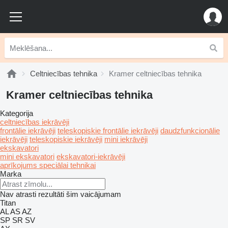
Celtniecības tehnika
Kramer celtniecības tehnika
Kramer celtniecības tehnika
Kategorija
celtniecības iekrāvēji
frontālie iekrāvēji
teleskopiskie frontālie iekrāvēji
daudzfunkcionālie
iekrāvēji
teleskopiskie iekrāvēji
mini iekrāvēji
ekskavatori
mini ekskavatori
ekskavatori-iekrāvēji
aprīkojums speciālai tehnikai
Marka
Nav atrasti rezultāti šim vaicājumam
Titan
AL
AS
AZ
SP
SR
SV