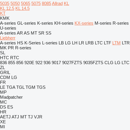
5035
5050
5065
5075
8085
Allrad
KL
KL 12.5
KL 14.5
KT
KMK
A-series
GL-series
K-series
KH-series
KX-series
M-series
R-series
U-series
A-series
AR
AS
MT
SR
SS
Liebherr
A-series
HS
K-Series
L-series
LB
LG
LH
LR
LRB
LTC
LTF
LTM
LTR
MK
PR
R-series
SL
HTC
RTC
836
855
856
920E
922
936
9017
9027FZTS
9035FZTS
CLG
LG
LTC
ZL
GRIL
CDM
LG
FR
LE
TGA
TGL
TGM
TGS
MP
Madpatcher
MC
DS
ES
HR
AETJ
ATJ
MT
TJ
VJR
XE
MI