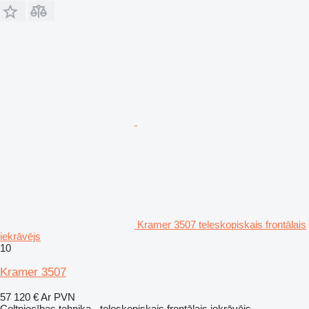
Kramer 3507 teleskopiskais frontālais
iekrāvējs
10
Kramer 3507
57 120 €
Ar PVN
Celtniecības tehnika - teleskopiskais frontālais iekrāvējs