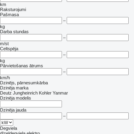
km
Raksturojumi
Pašmasa
–
kg
Darba stundas
–
m/st
Celtspēja
–
kg
Pārvietošanas ātrums
–
km/h
Dzinējs, pārnesumkārba
Dzinēja marka
Deutz
Jungheinrich
Kohler
Yanmar
Dzinēja modelis
Dzinēja jauda
–
Degviela
dīzeļdegviela
elektro