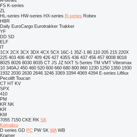
A-series
FS
K-series
ZL
HL-series
HW-series
HX-series
R-series
Robex
HBR
Daily
EuroCargo
Eurotrakker
Trakker
YF
DD
SD
ELF
IT
1CX
2CX
3CX
3DX
4CX
5CX
16C-1
35Z-1
86
110
205
215
220X
225
403
406
407
409
426
427
435S
436
437
456
457
8008
8018
8025
8026
8030
8035
CT
JS
JZ
NXT
S-Series
TM
VMT
Vibromax
10
340AJ
450
460
520
600
660
680
800
860
1230
1250
1350
1930
1932
2030
2630
2646
3246
3369
3394
4069
4394
E-series
Liftlux
Pecolift
Toucan
CT
HT
KV
SPX
410
PM
KR
NK
KR
KM
7055
7150
CKE
RK
SK
Komatsu
D series
GD
PC
PW
SK
WA
WB
Kramer