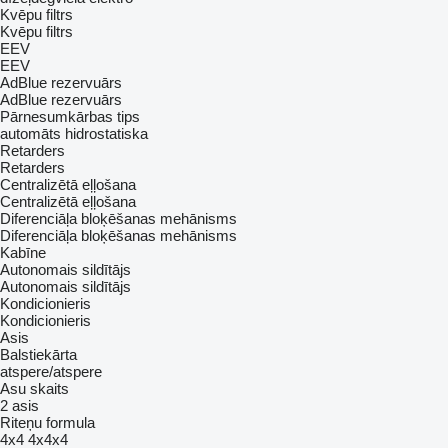
Kvēpu filtrs
Kvēpu filtrs
EEV
EEV
AdBlue rezervuārs
AdBlue rezervuārs
Pārnesumkārbas tips
automāts
hidrostatiska
Retarders
Retarders
Centralizētā eļļošana
Centralizētā eļļošana
Diferenciāļa bloķēšanas mehānisms
Diferenciāļa bloķēšanas mehānisms
Kabīne
Autonomais sildītājs
Autonomais sildītājs
Kondicionieris
Kondicionieris
Asis
Balstiekārta
atspere/atspere
Asu skaits
2 asis
Riteņu formula
4x4
4x4x4