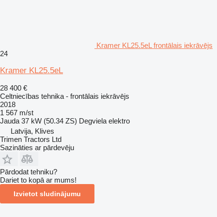
Kramer KL25.5eL frontālais iekrāvējs
24
Kramer KL25.5eL
28 400 €
Celtniecības tehnika - frontālais iekrāvējs
2018
1 567 m/st
Jauda
37 kW (50.34 ZS)
Degviela
elektro
Latvija, Klives
Trimen Tractors Ltd
Sazināties ar pārdevēju
Pārdodat tehniku?
Dariet to kopā ar mums!
Izvietot sludinājumu