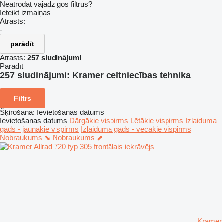
Neatrodat vajadzīgos filtrus?
Ieteikt izmaiņas
Atrasts:
-
parādīt
Atrasts:
257 sludinājumi
Parādīt
257 sludinājumi:
Kramer celtniecības tehnika
Filtrs
Šķirošana
:
Ievietošanas datums
Ievietošanas datums
Dārgākie vispirms
Lētākie vispirms
Izlaiduma
gads - jaunākie vispirms
Izlaiduma gads - vecākie vispirms
Nobraukums ⬊
Nobraukums ⬈
Kramer