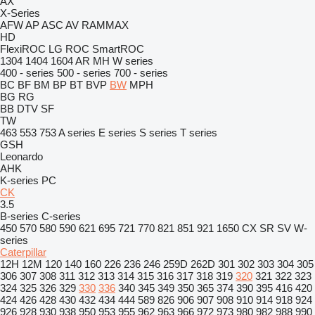
AX
X-Series
AFW
AP
ASC
AV
RAMMAX
HD
FlexiROC
LG
ROC
SmartROC
1304
1404
1604
AR
MH
W series
400 - series
500 - series
700 - series
BC
BF
BM
BP
BT
BVP
BW
MPH
BG
RG
BB
DTV
SF
TW
463
553
753
A series
E series
S series
T series
GSH
Leonardo
AHK
K-series
PC
CK
3.5
B-series
C-series
450
570
580
590
621
695
721
770
821
851
921
1650
CX
SR
SV
W-
series
Caterpillar
12H
12M
120
140
160
226
236
246
259D
262D
301
302
303
304
305
306
307
308
311
312
313
314
315
316
317
318
319
320
321
322
323
324
325
326
329
330
336
340
345
349
350
365
374
390
395
416
420
424
426
428
430
432
434
444
589
826
906
907
908
910
914
918
924
926
928
930
938
950
953
955
962
963
966
972
973
980
982
988
990