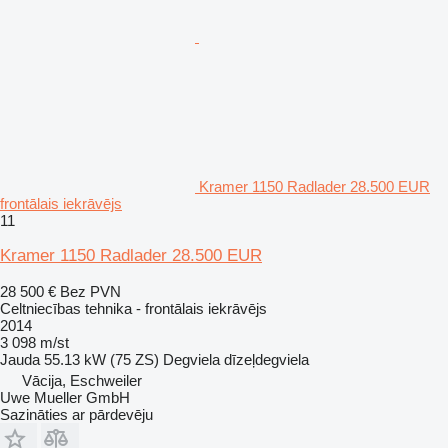
Kramer 1150 Radlader 28.500 EUR
frontālais iekrāvējs
11
Kramer 1150 Radlader 28.500 EUR
28 500 €
Bez PVN
Celtniecības tehnika - frontālais iekrāvējs
2014
3 098 m/st
Jauda
55.13 kW (75 ZS)
Degviela
dīzeļdegviela
Vācija, Eschweiler
Uwe Mueller GmbH
Sazināties ar pārdevēju