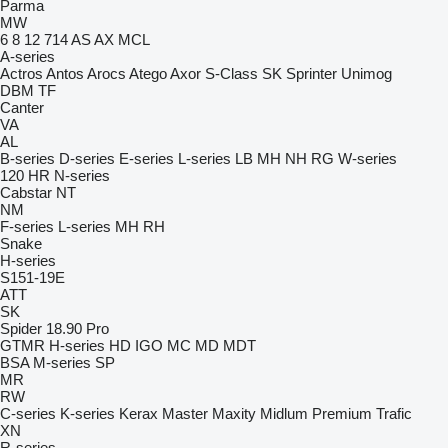
Parma
MW
6
8
12
714
AS
AX
MCL
A-series
Actros
Antos
Arocs
Atego
Axor
S-Class
SK
Sprinter
Unimog
DBM
TF
Canter
VA
AL
B-series
D-series
E-series
L-series
LB
MH
NH
RG
W-series
120
HR
N-series
Cabstar
NT
NM
F-series
L-series
MH
RH
Snake
H-series
S151-19E
ATT
SK
Spider 18.90 Pro
GTMR
H-series
HD
IGO
MC
MD
MDT
BSA
M-series
SP
MR
RW
C-series
K-series
Kerax
Master
Maxity
Midlum
Premium
Trafic
XN
R-series