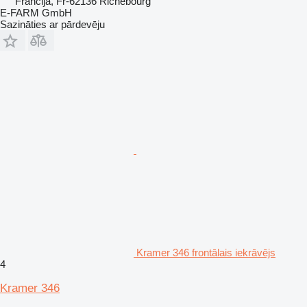
Francija, Fr-62136 Richebourg
E-FARM GmbH
Sazināties ar pārdevēju
Kramer 346 frontālais iekrāvējs
4
Kramer 346