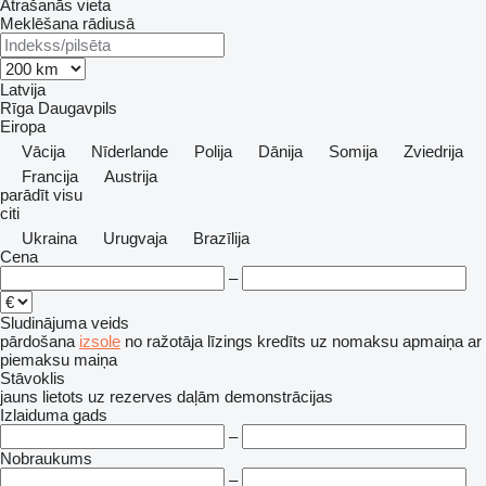
Atrašanās vieta
Meklēšana rādiusā
Latvija
Rīga
Daugavpils
Eiropa
Vācija
Nīderlande
Polija
Dānija
Somija
Zviedrija
Francija
Austrija
parādīt visu
citi
Ukraina
Urugvaja
Brazīlija
Cena
–
Sludinājuma veids
pārdošana
izsole
no ražotāja
līzings
kredīts
uz nomaksu
apmaiņa ar
piemaksu
maiņa
Stāvoklis
jauns
lietots
uz rezerves daļām
demonstrācijas
Izlaiduma gads
–
Nobraukums
–