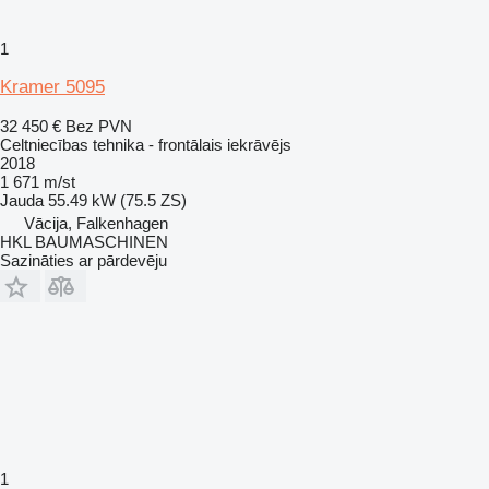
1
Kramer 5095
32 450 €
Bez PVN
Celtniecības tehnika - frontālais iekrāvējs
2018
1 671 m/st
Jauda
55.49 kW (75.5 ZS)
Vācija, Falkenhagen
HKL BAUMASCHINEN
Sazināties ar pārdevēju
1