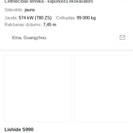
Celtniecības tehnika - kāpurķēžu ekskavators
Stāvoklis
jauns
Jauda
574 kW (780 ZS)
Celtspēja
99 000 kg
Rakšanas dziļums
7,45 m
Ķīna, Guangzhou
Lishide S990