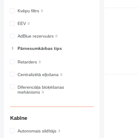
972
Kvēpu filtrs
973
980
EEV
982
988
AdBlue rezervuārs
990
Pārnesumkārbas tips
992
AP
Retarders
C-series
CB
Centralizētā eļļošana
CS
D series
Diferenciāļa bloķēšanas
mehānisms
E-series
F-series
GC
IT
Kabīne
M-series
Autonomais sildītājs
MH