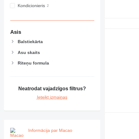
NR
Kondicionieris
PM
RM
Asis
Balstiekārta
Asu skaits
Riteņu formula
Neatrodat vajadzīgos filtrus?
Ieteikt izmaiņas
Informācija par Macao