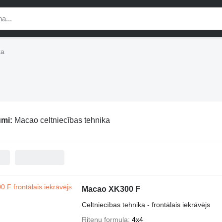
ka
umi:
Macao celtniecības tehnika
Macao XK300 F
Celtniecības tehnika - frontālais iekrāvējs
Riteņu formula
4x4