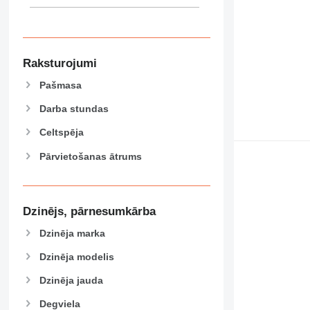
589
826
906
907
Raksturojumi
908
Pašmasa
910
914
Darba stundas
918
Celtspēja
924
Pārvietošanas ātrums
926
928
930
938
Dzinējs, pārnesumkārba
950
Dzinēja marka
953
955
Dzinēja modelis
962
Dzinēja jauda
963
Degviela
966