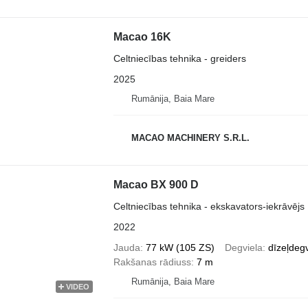
Macao 16K
Celtniecības tehnika - greiders
2025
Rumānija, Baia Mare
MACAO MACHINERY S.R.L.
Macao BX 900 D
Celtniecības tehnika - ekskavators-iekrāvējs
2022
Jauda
77 kW (105 ZS)
Degviela
dīzeļdegv
Rakšanas rādiuss
7 m
Rumānija, Baia Mare
VIDEO