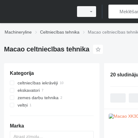
Machineryline
Celtniecības tehnika
Macao celtniecības tehni
Macao celtniecības tehnika
Kategorija
20 sludināj
celtniecības iekrāvēji
ekskavatori
frontālie iekrāvēji
zemes darbu tehnika
mini ekskavatori
veltņi
ekskavatori-iekrāvēji
greideri
grunts veltņi
Marka