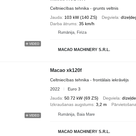
Celtniecības tehnika - grunts veltnis
Jauda
103 kW (140 ZS)
Degviela
dīzeļde
Darba ātrums
35 km/h
Rumānija, Firiza
VIDEO
MACAO MACHINERY S.R.L.
Macao xk120f
Celtniecības tehnika - frontālais iekrāvējs
2022
Euro 3
Jauda
50.72 kW (69 ZS)
Degviela
dīzeļde
Izkraušanas augstums
3,2 m
Pārvietošan
Rumānija, Baia Mare
VIDEO
MACAO MACHINERY S.R.L.