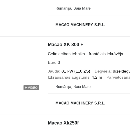
Rumānija, Baia Mare
MACAO MACHINERY S.R.L.
Macao XK 300 F
Celtniecības tehnika - frontālais iekrāvējs
Euro 3
Jauda
81 kW (110 ZS)
Degviela
dīzeļdegv
Izkraušanas augstums
4,2 m
Pārvietošan
Rumānija, Baia Mare
VIDEO
MACAO MACHINERY S.R.L.
Macao Xk250f