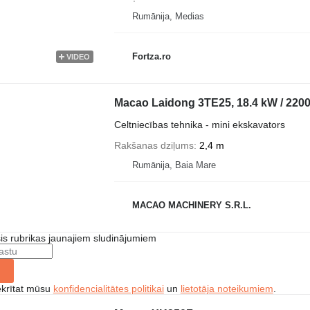
Rumānija, Medias
Fortza.ro
VIDEO
Macao Laidong 3TE25, 18.4 kW / 220
Celtniecības tehnika - mini ekskavators
Rakšanas dziļums
2,4 m
Rumānija, Baia Mare
MACAO MACHINERY S.R.L.
šis rubrikas jaunajiem sludinājumiem
ekrītat mūsu
konfidencialitātes politikai
un
lietotāja noteikumiem
.