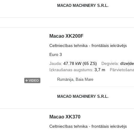
MACAO MACHINERY S.R.L.
Macao XK200F
Celtniecības tehnika - frontālais iekrāvējs
Euro 3
Jauda
47.78 kW (65 ZS)
Degviela
dīzeļde
Izkraušanas augstums
3,7 m
Pārvietošan
Rumānija, Baia Mare
VIDEO
MACAO MACHINERY S.R.L.
Macao XK370
Celtniecības tehnika - frontālais iekrāvējs