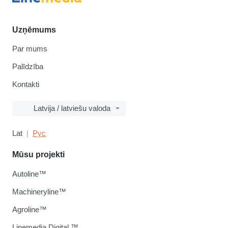
Uzņēmums
Par mums
Palīdzība
Kontakti
Latvija / latviešu valoda
Lat
Рус
Mūsu projekti
Autoline™
Machineryline™
Agroline™
Linemedia Digital ™