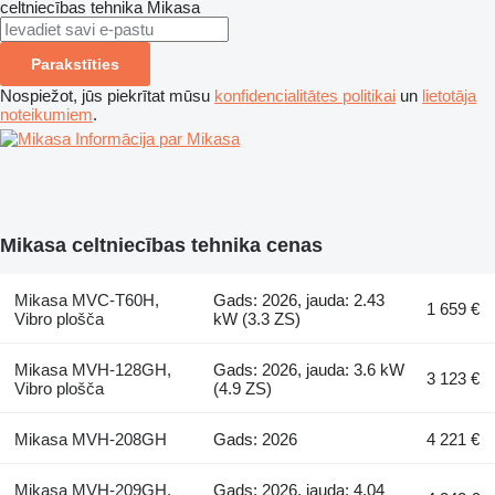
celtniecības tehnika
Mikasa
Parakstīties
Nospiežot, jūs piekrītat mūsu
konfidencialitātes politikai
un
lietotāja
noteikumiem
.
Informācija par Mikasa
Mikasa celtniecības tehnika cenas
Mikasa MVC-T60H,
Gads: 2026, jauda: 2.43
1 659 €
Vibro plošča
kW (3.3 ZS)
Mikasa MVH-128GH,
Gads: 2026, jauda: 3.6 kW
3 123 €
Vibro plošča
(4.9 ZS)
Mikasa MVH-208GH
Gads: 2026
4 221 €
Mikasa MVH-209GH,
Gads: 2026, jauda: 4.04