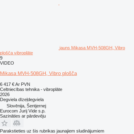
jauns Mikasa MVH-508GH, Vibro
plošča vibroplāte
9
VIDEO
Mikasa MVH-508GH, Vibro plošča
6 417 €
Ar PVN
Celtniecības tehnika - vibroplāte
2026
Degviela
dīzeļdegviela
Slovēnija, Šentjernej
Eurocom Jurij Vide s.p.
Sazināties ar pārdevēju
Parakstieties uz šis rubrikas jaunajiem sludinājumiem