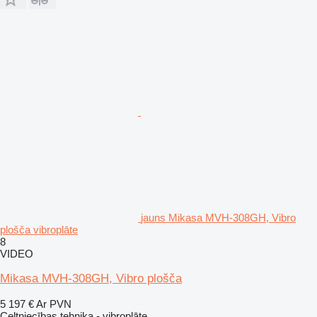
jauns Mikasa MVH-308GH, Vibro
plošča vibroplāte
8
VIDEO
Mikasa MVH-308GH, Vibro plošča
5 197 €
Ar PVN
Celtniecības tehnika - vibroplāte