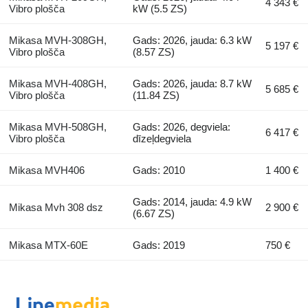
4 343 €
Vibro plošča
kW (5.5 ZS)
Mikasa MVH-308GH,
Gads: 2026, jauda: 6.3 kW
5 197 €
Vibro plošča
(8.57 ZS)
Mikasa MVH-408GH,
Gads: 2026, jauda: 8.7 kW
5 685 €
Vibro plošča
(11.84 ZS)
Mikasa MVH-508GH,
Gads: 2026, degviela:
6 417 €
Vibro plošča
dīzeļdegviela
Mikasa MVH406
Gads: 2010
1 400 €
Gads: 2014, jauda: 4.9 kW
Mikasa Mvh 308 dsz
2 900 €
(6.67 ZS)
Mikasa MTX-60E
Gads: 2019
750 €