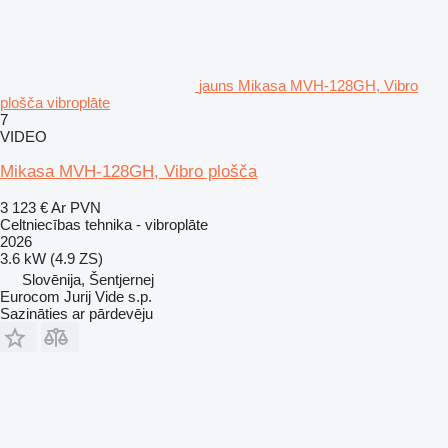
jauns Mikasa MVH-128GH, Vibro
plošča vibroplāte
7
VIDEO
Mikasa MVH-128GH, Vibro plošča
3 123 €
Ar PVN
Celtniecības tehnika - vibroplāte
2026
3.6 kW (4.9 ZS)
Slovēnija, Šentjernej
Eurocom Jurij Vide s.p.
Sazināties ar pārdevēju