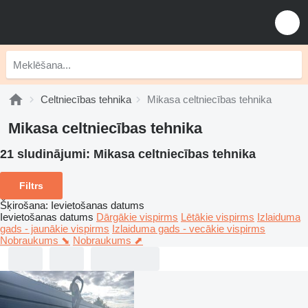
Celtniecības tehnika
Mikasa celtniecības tehnika
Mikasa celtniecības tehnika
21 sludinājumi:
Mikasa celtniecības tehnika
Filtrs
Šķirošana
:
Ievietošanas datums
Ievietošanas datums
Dārgākie vispirms
Lētākie vispirms
Izlaiduma
gads - jaunākie vispirms
Izlaiduma gads - vecākie vispirms
Nobraukums ⬊
Nobraukums ⬈