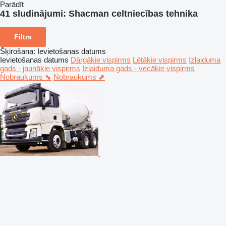
Parādīt
41 sludinājumi:
Shacman celtniecības tehnika
Filtrs
Šķirošana
:
Ievietošanas datums
Ievietošanas datums
Dārgākie vispirms
Lētākie vispirms
Izlaiduma
gads - jaunākie vispirms
Izlaiduma gads - vecākie vispirms
Nobraukums ⬊
Nobraukums ⬈