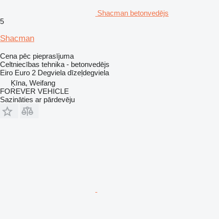
Shacman betonvedējs
5
Shacman
Cena pēc pieprasījuma
Celtniecības tehnika - betonvedējs
Eiro
Euro 2
Degviela
dīzeļdegviela
Ķīna, Weifang
FOREVER VEHICLE
Sazināties ar pārdevēju