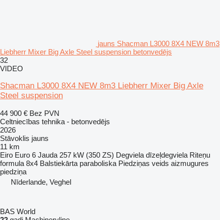
jauns Shacman L3000 8X4 NEW 8m3
Liebherr Mixer Big Axle Steel suspension betonvedējs
32
VIDEO
Shacman L3000 8X4 NEW 8m3 Liebherr Mixer Big Axle
Steel suspension
44 900 €
Bez PVN
Celtniecības tehnika - betonvedējs
2026
Stāvoklis
jauns
11 km
Eiro
Euro 6
Jauda
257 kW (350 ZS)
Degviela
dīzeļdegviela
Riteņu
formula
8x4
Balstiekārta
paraboliska
Piedziņas veids
aizmugures
piedziņa
Nīderlande, Veghel
BAS World
22
gadi Machineryline