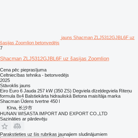
jauns Shacman ZLJ5312GJBL6F uz
šasijas Zoomlion betonvedējs
7
Shacman ZLJ5312GJBL6F uz šasijas Zoomlion
Cena pēc pieprasījuma
Celtniecības tehnika - betonvedējs
2025
Stāvoklis
jauns
Eiro
Euro 6
Jauda
257 kW (350 ZS)
Degviela
dīzeļdegviela
Riteņu
formula
8x4
Balstiekārta
hidrauliskā
Betona maisītāja marka
Shacman
Ūdens tvertne
450 l
Ķīna, 长沙市
HUNAN WISASTA IMPORT AND EXPORT CO.,LTD
Sazināties ar pārdevēju
Parakstieties uz šis rubrikas jaunajiem sludinājumiem