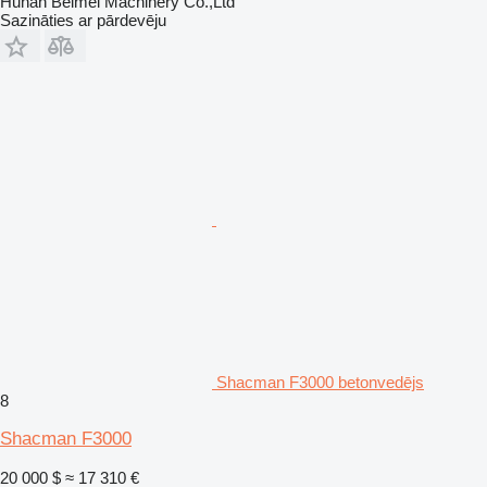
Hunan Beimei Machinery Co.,Ltd
Sazināties ar pārdevēju
Shacman F3000 betonvedējs
8
Shacman F3000
20 000 $
≈ 17 310 €