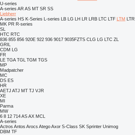
U-series
A-series
AR
AS
MT
SR
SS
Liebherr
A-series
HS
K-Series
L-series
LB
LG
LH
LR
LRB
LTC
LTF
LTM
LTR
MK
PR
R-series
SL
HTC
RTC
836
855
856
920E
922
936
9017
9035FZTS
CLG
LG
LTC
ZL
GRIL
CDM
LG
FR
LE
TGA
TGL
TGM
TGS
MP
Madpatcher
MC
DS
ES
HR
AETJ
ATJ
MT
TJ
VJR
XE
MI
Parma
MW
6
8
12
714
AS
AX
MCL
A-series
Actros
Antos
Arocs
Atego
Axor
S-Class
SK
Sprinter
Unimog
DBM
TF