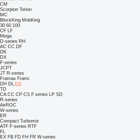
CM
Scorpion
Torion
MC
BlockKing
MobKing
30
60
100
CF
LF
Mega
D-series
RH
AC
CC
DF
DK
DX
F-series
JCPT
JT
R-series
Framax
Frami
DH
DL
DX
TD
CA
CC
CP
CS
F series
LP
SD
R-series
AirROC
W-series
ER
Compact
Turbomix
ATF
F-series
RTF
FL
EX
FB
FD
FH
FR
W-series