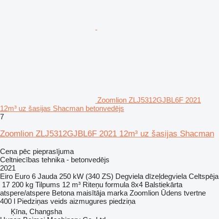
Zoomlion ZLJ5312GJBL6F 2021
12m³ uz šasijas Shacman betonvedējs
7
Zoomlion ZLJ5312GJBL6F 2021 12m³ uz šasijas Shacman
Cena pēc pieprasījuma
Celtniecības tehnika - betonvedējs
2021
Eiro
Euro 6
Jauda
250 kW (340 ZS)
Degviela
dīzeļdegviela
Celtspēja
17 200 kg
Tilpums
12 m³
Riteņu formula
8x4
Balstiekārta
atspere/atspere
Betona maisītāja marka
Zoomlion
Ūdens tvertne
400 l
Piedziņas veids
aizmugures piedziņa
Ķīna, Changsha