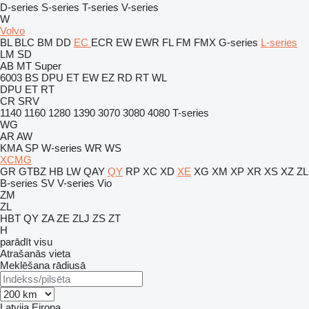
D-series
S-series
T-series
V-series
W
Volvo
BL
BLC
BM
DD
EC
ECR
EW
EWR
FL
FM
FMX
G-series
L-series
LM
SD
AB
MT
Super
6003
BS
DPU
ET
EW
EZ
RD
RT
WL
DPU
ET
RT
CR
SRV
1140
1160
1280
1390
3070
3080
4080
T-series
WG
AR
AW
KMA
SP
W-series
WR
WS
XCMG
GR
GTBZ
HB
LW
QAY
QY
RP
XC
XD
XE
XG
XM
XP
XR
XS
XZ
ZL
B-series
SV
V-series
Vio
ZM
ZL
HBT
QY
ZA
ZE
ZLJ
ZS
ZT
H
parādīt visu
Atrašanās vieta
Meklēšana rādiusā
Latvija
Eiropa