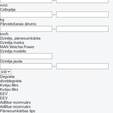
–
m/st
Celtspēja
–
kg
Pārvietošanas ātrums
–
km/h
Dzinējs, pārnesumkārba
Dzinēja marka
MAN
Weichai Power
Dzinēja modelis
Dzinēja jauda
–
Degviela
dīzeļdegviela
Kvēpu filtrs
Kvēpu filtrs
EEV
EEV
AdBlue rezervuārs
AdBlue rezervuārs
Pārnesumkārbas tips