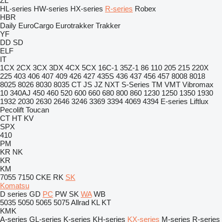
ZL
HL-series
HW-series
HX-series
R-series
Robex
HBR
Daily
EuroCargo
Eurotrakker
Trakker
YF
DD
SD
ELF
IT
1CX
2CX
3CX
3DX
4CX
5CX
16C-1
35Z-1
86
110
205
215
220X
225
403
406
407
409
426
427
435S
436
437
456
457
8008
8018
8025
8026
8030
8035
CT
JS
JZ
NXT
S-Series
TM
VMT
Vibromax
10
340AJ
450
460
520
600
660
680
800
860
1230
1250
1350
1930
1932
2030
2630
2646
3246
3369
3394
4069
4394
E-series
Liftlux
Pecolift
Toucan
CT
HT
KV
SPX
410
PM
KR
NK
KR
KM
7055
7150
CKE
RK
SK
Komatsu
D series
GD
PC
PW
SK
WA
WB
5035
5050
5065
5075
Allrad
KL
KT
KMK
A-series
GL-series
K-series
KH-series
KX-series
M-series
R-series