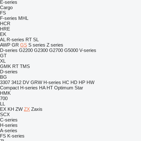
E-series
Cargo
FS
F-series
MHL
HCR
HRE
EK
AL
R-series
RT
SL
AWP
GR
GS
S series
Z series
D-series
G2200
G2300
G2700
G5000
V-series
GT
XL
GMK
RT
TMS
D-series
BG
3307
3412
DV
GRW
H-series
HC
HD
HP
HW
Compact
H-series
HA
HT
Optimum
Star
HMK
700
LL
EX
KH
ZW
ZX
Zaxis
SCX
C-series
H-series
A-series
FS
K-series