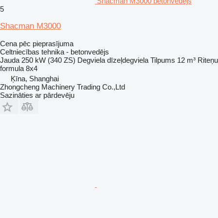
Shacman M3000 betonvedējs
5
Shacman M3000
Cena pēc pieprasījuma
Celtniecības tehnika - betonvedējs
Jauda
250 kW (340 ZS)
Degviela
dīzeļdegviela
Tilpums
12 m³
Riteņu
formula
8x4
Ķīna, Shanghai
Zhongcheng Machinery Trading Co.,Ltd
Sazināties ar pārdevēju