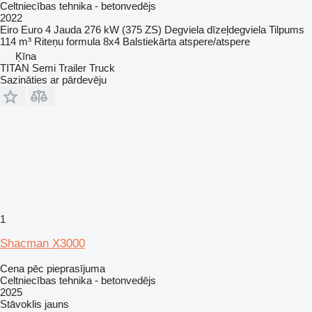
Celtniecības tehnika - betonvedējs
2022
Eiro
Euro 4
Jauda
276 kW (375 ZS)
Degviela
dīzeļdegviela
Tilpums
114 m³
Riteņu formula
8x4
Balstiekārta
atspere/atspere
Ķīna
TITAN Semi Trailer Truck
Sazināties ar pārdevēju
1
Shacman X3000
Cena pēc pieprasījuma
Celtniecības tehnika - betonvedējs
2025
Stāvoklis
jauns