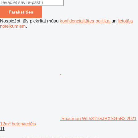
Parakstīties
Nospiežot, jūs piekrītat mūsu
konfidencialitātes politikai
un
lietotāja
noteikumiem
.
Shacman WL5311GJBXSG5B2 2021
12m³ betonvedējs
11