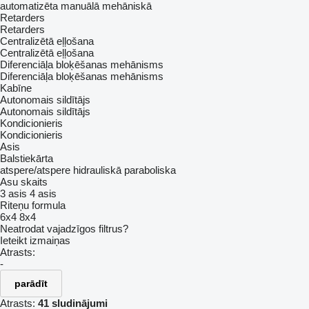
automatizēta manuālā
mehāniskā
Retarders
Retarders
Centralizētā eļļošana
Centralizētā eļļošana
Diferenciāļa bloķēšanas mehānisms
Diferenciāļa bloķēšanas mehānisms
Kabīne
Autonomais sildītājs
Autonomais sildītājs
Kondicionieris
Kondicionieris
Asis
Balstiekārta
atspere/atspere
hidrauliskā
paraboliska
Asu skaits
3 asis
4 asis
Riteņu formula
6x4
8x4
Neatrodat vajadzīgos filtrus?
Ieteikt izmaiņas
Atrasts:
-
parādīt
Atrasts:
41 sludinājumi