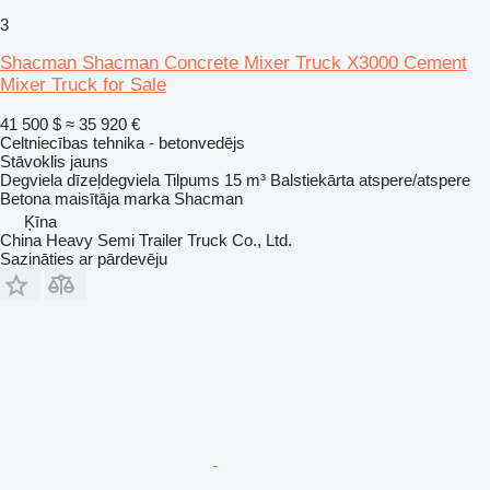
3
Shacman Shacman Concrete Mixer Truck X3000 Cement
Mixer Truck for Sale
41 500 $
≈ 35 920 €
Celtniecības tehnika - betonvedējs
Stāvoklis
jauns
Degviela
dīzeļdegviela
Tilpums
15 m³
Balstiekārta
atspere/atspere
Betona maisītāja marka
Shacman
Ķīna
China Heavy Semi Trailer Truck Co., Ltd.
Sazināties ar pārdevēju