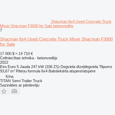
Shacman 6x4 Used Concrete Truck
Mixer Shacman F3000 for Sale betonvedējs
7
Shacman 6x4 Used Concrete Truck Mixer Shacman F3000
for Sale
17 000 $
≈ 14 710 €
Celtniecības tehnika - betonvedējs
2022
Eiro
Euro 5
Jauda
247 kW (336 ZS)
Degviela
dīzeļdegviela
Tilpums
93,67 m³
Riteņu formula
6x4
Balstiekārta
atspere/atspere
Ķīna
TITAN Semi Trailer Truck
Sazināties ar pārdevēju