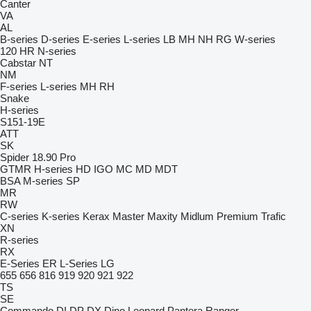
Canter
VA
AL
B-series
D-series
E-series
L-series
LB
MH
NH
RG
W-series
120
HR
N-series
Cabstar
NT
NM
F-series
L-series
MH
RH
Snake
H-series
S151-19E
ATT
SK
Spider 18.90 Pro
GTMR
H-series
HD
IGO
MC
MD
MDT
BSA
M-series
SP
MR
RW
C-series
K-series
Kerax
Master
Maxity
Midlum
Premium
Trafic
XN
R-series
RX
E-Series
ER
L-Series
LG
655
656
816
919
920
921
922
TS
SE
Commando
DI
DP
DX
Dino
Leopard
Pantera
Ranger