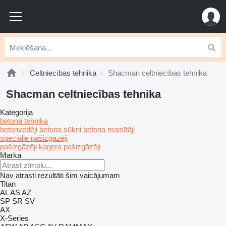
Celtniecības tehnika
Shacman celtniecības tehnika
Shacman celtniecības tehnika
Kategorija
betona tehnika
betonvedēji
betona sūkņi
betona maisītāji
speciālie pašizgāzēji
pašizgāzēji
karjera pašizgāzēji
Marka
Nav atrasti rezultāti šim vaicājumam
Titan
AL
AS
AZ
SP
SR
SV
AX
X-Series