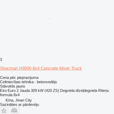
3
Shacman H3000 8x4 Concrete Mixer Truck
Cena pēc pieprasījuma
Celtniecības tehnika - betonvedējs
Stāvoklis
jauns
Eiro
Euro 2
Jauda
309 kW (420 ZS)
Degviela
dīzeļdegviela
Riteņu
formula
8x4
Ķīna, Jinan City
Sazināties ar pārdevēju