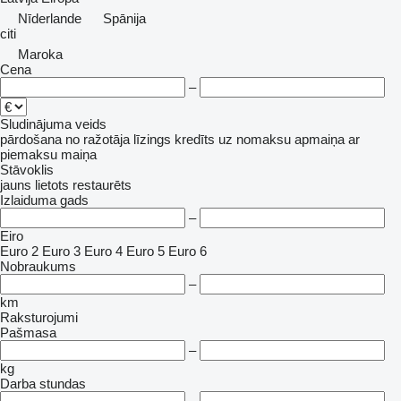
Nīderlande
Spānija
citi
Maroka
Cena
–
Sludinājuma veids
pārdošana
no ražotāja
līzings
kredīts
uz nomaksu
apmaiņa ar
piemaksu
maiņa
Stāvoklis
jauns
lietots
restaurēts
Izlaiduma gads
–
Eiro
Euro 2
Euro 3
Euro 4
Euro 5
Euro 6
Nobraukums
–
km
Raksturojumi
Pašmasa
–
kg
Darba stundas