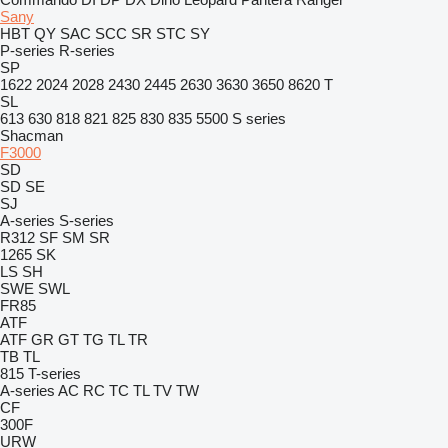
Sany
HBT
QY
SAC
SCC
SR
STC
SY
P-series
R-series
SP
1622
2024
2028
2430
2445
2630
3630
3650
8620 T
SL
613
630
818
821
825
830
835
5500
S series
Shacman
F3000
SD
SD
SE
SJ
A-series
S-series
R312
SF
SM
SR
1265
SK
LS
SH
SWE
SWL
FR85
ATF
ATF
GR
GT
TG
TL
TR
TB
TL
815
T-series
A-series
AC
RC
TC
TL
TV
TW
CF
300F
URW