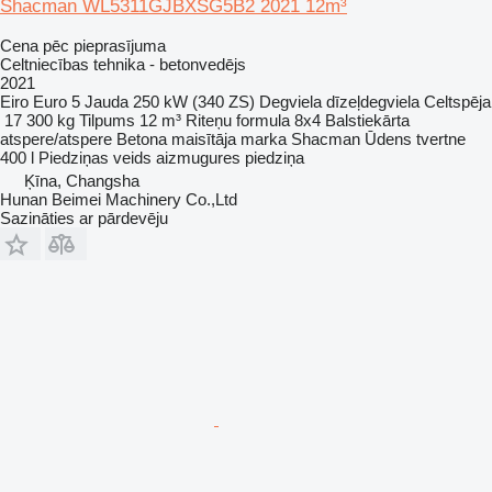
Shacman WL5311GJBXSG5B2 2021 12m³
Cena pēc pieprasījuma
Celtniecības tehnika - betonvedējs
2021
Eiro
Euro 5
Jauda
250 kW (340 ZS)
Degviela
dīzeļdegviela
Celtspēja
17 300 kg
Tilpums
12 m³
Riteņu formula
8x4
Balstiekārta
atspere/atspere
Betona maisītāja marka
Shacman
Ūdens tvertne
400 l
Piedziņas veids
aizmugures piedziņa
Ķīna, Changsha
Hunan Beimei Machinery Co.,Ltd
Sazināties ar pārdevēju