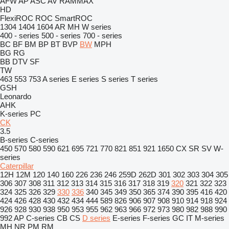
AFW
AP
ASC
AV
RAMMAX
HD
FlexiROC
ROC
SmartROC
1304
1404
1604
AR
MH
W series
400 - series
500 - series
700 - series
BC
BF
BM
BP
BT
BVP
BW
MPH
BG
RG
BB
DTV
SF
TW
463
553
753
A series
E series
S series
T series
GSH
Leonardo
AHK
K-series
PC
CK
3.5
B-series
C-series
450
570
580
590
621
695
721
770
821
851
921
1650
CX
SR
SV
W-
series
Caterpillar
12H
12M
120
140
160
226
236
246
259D
262D
301
302
303
304
305
306
307
308
311
312
313
314
315
316
317
318
319
320
321
322
323
324
325
326
329
330
336
340
345
349
350
365
374
390
395
416
420
424
426
428
430
432
434
444
589
826
906
907
908
910
914
918
924
926
928
930
938
950
953
955
962
963
966
972
973
980
982
988
990
992
AP
C-series
CB
CS
D series
E-series
F-series
GC
IT
M-series
MH
NR
PM
RM