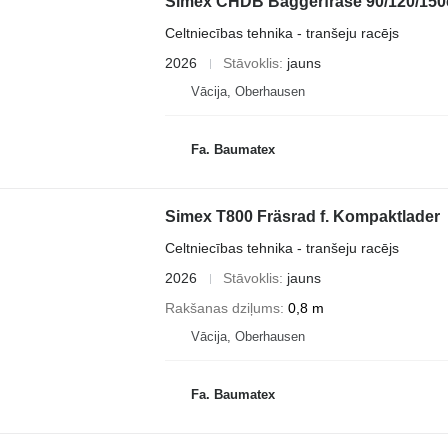
Simex CHDB Baggerfräse 90/120/15
Celtniecības tehnika - tranšeju racējs
2026
Stāvoklis
jauns
Vācija, Oberhausen
Fa. Baumatex
Simex T800 Fräsrad f. Kompaktlader
Celtniecības tehnika - tranšeju racējs
2026
Stāvoklis
jauns
Rakšanas dziļums
0,8 m
Vācija, Oberhausen
Fa. Baumatex