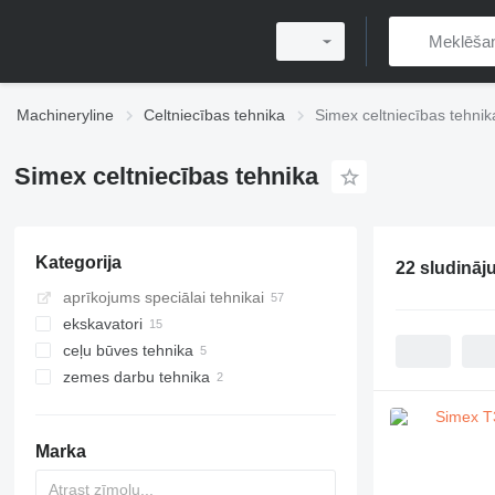
Machineryline
Celtniecības tehnika
Simex celtniecības tehnik
Simex celtniecības tehnika
Kategorija
22 sludināj
aprīkojums speciālai tehnikai
ekskavatori
ceļu būves tehnika
tranšeju racēji
zemes darbu tehnika
ceļu frēzes
asfalta ieklājēji
vibroplātes
ceļa nomaļu ieklājēji
blietētāji
riteņu asfalta ieklājēji
Marka
šķembu izkliedētāji