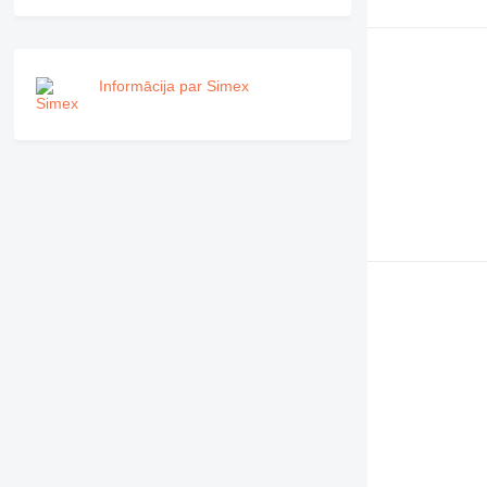
NR
PM
RM
Informācija par Simex