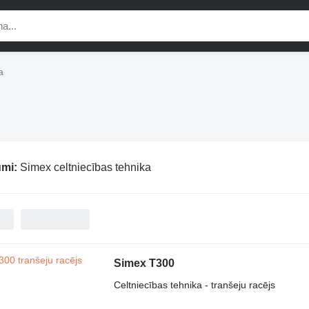
a
umi:
Simex celtniecības tehnika
Simex T300
Celtniecības tehnika - tranšeju racējs