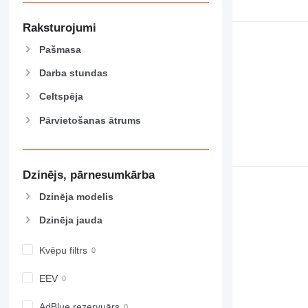
589
826
Raksturojumi
906
Pašmasa
907
908
Darba stundas
910
Celtspēja
914
Pārvietošanas ātrums
918
924
926
928
Dzinējs, pārnesumkārba
930
Dzinēja modelis
938
Dzinēja jauda
950
953
Kvēpu filtrs
955
962
EEV
963
966
AdBlue rezervuārs