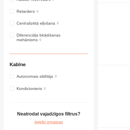
972
Retarders
973
980
Centralizētā eļļošana
982
988
Diferenciāļa bloķēšanas
mehānisms
990
992
AP
C-series
Kabīne
CB
CS
Autonomais sildītājs
D series
Kondicionieris
E-series
F-series
GC
IT
Neatrodat vajadzīgos filtrus?
M-series
Ieteikt izmaiņas
MH