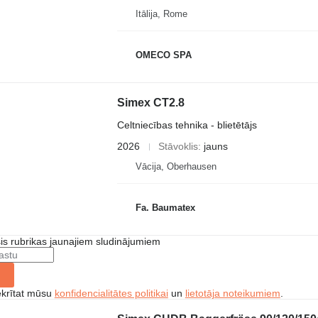
Itālija, Rome
OMECO SPA
Simex CT2.8
Celtniecības tehnika - blietētājs
2026
Stāvoklis
jauns
Vācija, Oberhausen
Fa. Baumatex
šis rubrikas jaunajiem sludinājumiem
ekrītat mūsu
konfidencialitātes politikai
un
lietotāja noteikumiem
.