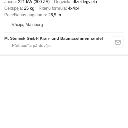
Jauda
221 kW (300 ZS)
Degviela
dīzeļdegviela
Celtspēja
25 kg
Riteņu formula
4x4x4
Pacelšanas augstums
26,9 m
Vācija, Mainburg
M. Stemick GmbH Kran- und Baumaschinenhandel