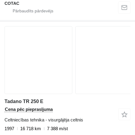
COTAC
Tadano TR 250 E
Cena pēc pieprasījuma
Celtniecības tehnika - visurgājēja celtnis
1997
16 718 km
7 388 m/st