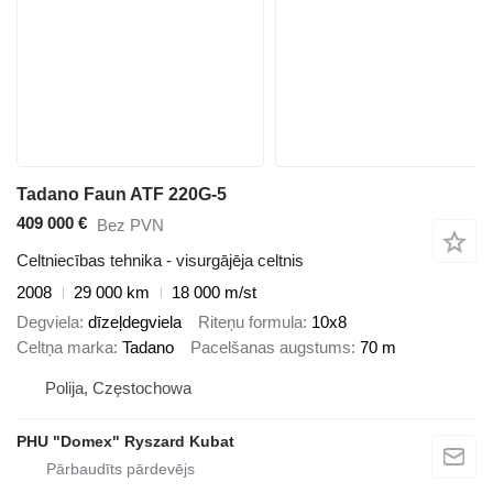
Tadano Faun ATF 220G-5
409 000 €
Bez PVN
Celtniecības tehnika - visurgājēja celtnis
2008
29 000 km
18 000 m/st
Degviela
dīzeļdegviela
Riteņu formula
10x8
Celtņa marka
Tadano
Pacelšanas augstums
70 m
Polija, Częstochowa
PHU "Domex" Ryszard Kubat