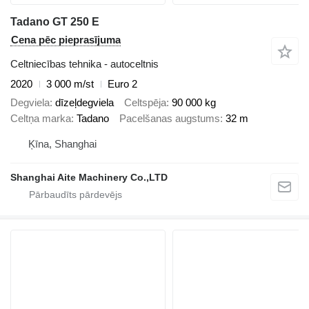
Tadano GT 250 E
Cena pēc pieprasījuma
Celtniecības tehnika - autoceltnis
2020
3 000 m/st
Euro 2
Degviela
dīzeļdegviela
Celtspēja
90 000 kg
Celtņa marka
Tadano
Pacelšanas augstums
32 m
Ķīna, Shanghai
Shanghai Aite Machinery Co.,LTD