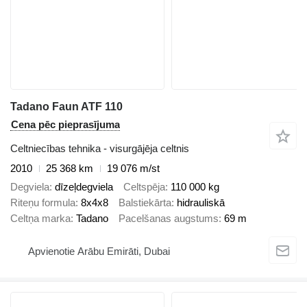
Tadano Faun ATF 110
Cena pēc pieprasījuma
Celtniecības tehnika - visurgājēja celtnis
2010
25 368 km
19 076 m/st
Degviela
dīzeļdegviela
Celtspēja
110 000 kg
Riteņu formula
8x4x8
Balstiekārta
hidrauliskā
Celtņa marka
Tadano
Pacelšanas augstums
69 m
Apvienotie Arābu Emirāti, Dubai