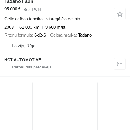
Tadano Faun
95 000 €
Bez PVN
Celtniecības tehnika - visurgājēja celtnis
2003
61 000 km
9 600 m/st
Riteņu formula
6x6x6
Celtņa marka
Tadano
Latvija, Rīga
HCT AUTOMOTIVE