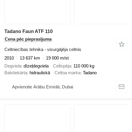
Tadano Faun ATF 110
Cena pēc pieprasījuma
Celtniecības tehnika - visurgājēja celtnis
2010
13 637 km
19 000 m/st
Degviela
dīzeļdegviela
Celtspēja
110 000 kg
Balstiekārta
hidrauliskā
Celtņa marka
Tadano
Apvienotie Arābu Emirāti, Dubai