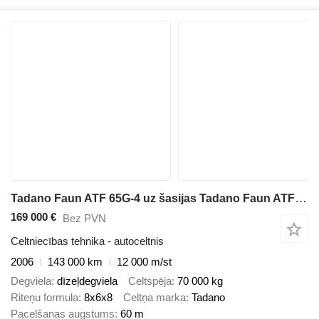
Tadano Faun ATF 65G-4 uz šasijas Tadano Faun ATF 65G-4
169 000 €
Bez PVN
Celtniecības tehnika - autoceltnis
2006
143 000 km
12 000 m/st
Degviela
dīzeļdegviela
Celtspēja
70 000 kg
Riteņu formula
8x6x8
Celtņa marka
Tadano
Pacelšanas augstums
60 m