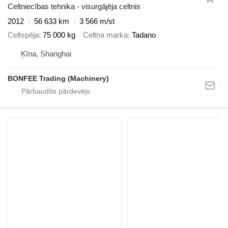
Celtniecības tehnika - visurgājēja celtnis
2012
56 633 km
3 566 m/st
Celtspēja
75 000 kg
Celtņa marka
Tadano
Ķīna, Shanghai
BONFEE Trading (Machinery)