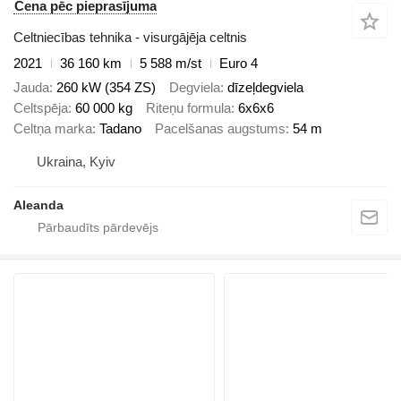
Cena pēc pieprasījuma
Celtniecības tehnika - visurgājēja celtnis
2021
36 160 km
5 588 m/st
Euro 4
Jauda
260 kW (354 ZS)
Degviela
dīzeļdegviela
Celtspēja
60 000 kg
Riteņu formula
6x6x6
Celtņa marka
Tadano
Pacelšanas augstums
54 m
Ukraina, Kyiv
Aleanda