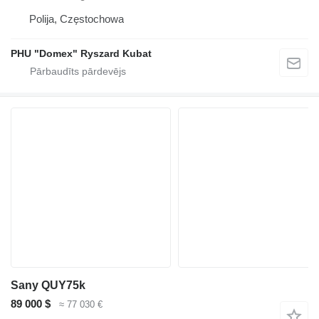
Polija, Częstochowa
PHU "Domex" Ryszard Kubat
Sany QUY75k
89 000 $
≈ 77 030 €