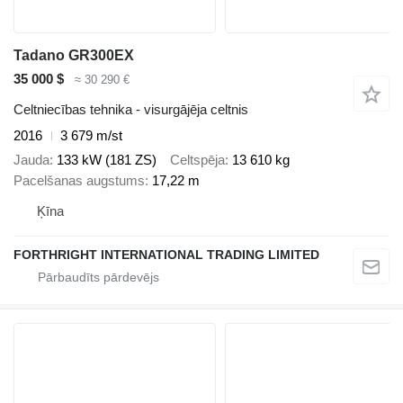
Tadano GR300EX
35 000 $
≈ 30 290 €
Celtniecības tehnika - visurgājēja celtnis
2016
3 679 m/st
Jauda
133 kW (181 ZS)
Celtspēja
13 610 kg
Pacelšanas augstums
17,22 m
Ķīna
FORTHRIGHT INTERNATIONAL TRADING LIMITED