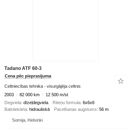
Tadano ATF 60-3
Cena pēc pieprasījuma
Celtniecības tehnika - visurgājēja celtnis
2003
82 000 km
12 500 m/st
Degviela
dīzeļdegviela
Riteņu formula
6x6x6
Balstiekārta
hidrauliskā
Pacelšanas augstums
56 m
Somija, Helsinki