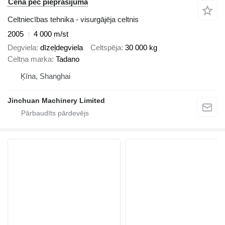
Cena pēc pieprasījuma
Celtniecības tehnika - visurgājēja celtnis
2005
4 000 m/st
Degviela
dīzeļdegviela
Celtspēja
30 000 kg
Celtņa marka
Tadano
Ķīna, Shanghai
Jinchuan Machinery Limited