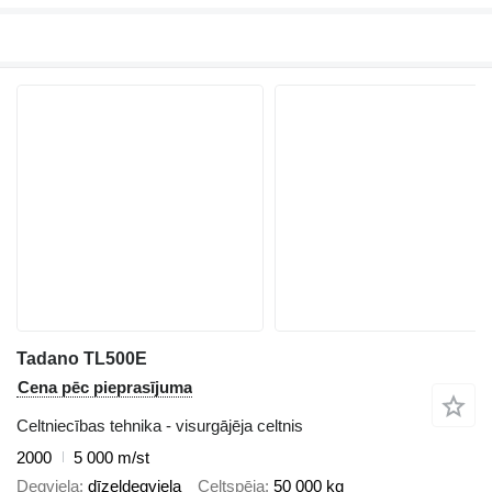
Tadano TL500E
Cena pēc pieprasījuma
Celtniecības tehnika - visurgājēja celtnis
2000
5 000 m/st
Degviela
dīzeļdegviela
Celtspēja
50 000 kg