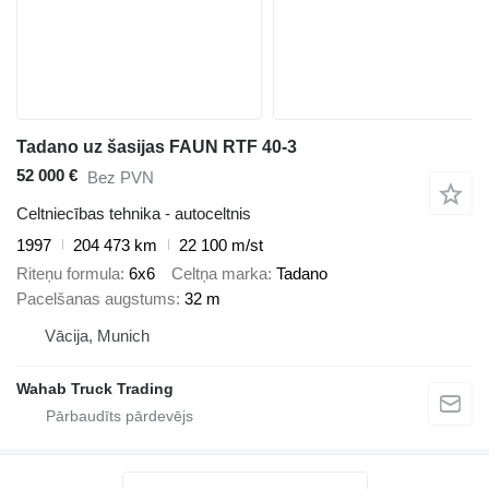
Tadano uz šasijas FAUN RTF 40-3
52 000 €
Bez PVN
Celtniecības tehnika - autoceltnis
1997
204 473 km
22 100 m/st
Riteņu formula
6x6
Celtņa marka
Tadano
Pacelšanas augstums
32 m
Vācija, Munich
Wahab Truck Trading