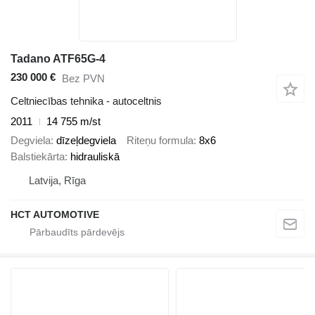
Tadano ATF65G-4
230 000 €
Bez PVN
Celtniecības tehnika - autoceltnis
2011
14 755 m/st
Degviela
dīzeļdegviela
Riteņu formula
8x6
Balstiekārta
hidrauliskā
Latvija, Rīga
HCT AUTOMOTIVE