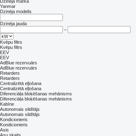
Dzinēja marka
Yanmar
Dzinēja modelis
Dzinēja jauda
–
Kvēpu filtrs
Kvēpu filtrs
EEV
EEV
AdBlue rezervuārs
AdBlue rezervuārs
Retarders
Retarders
Centralizētā eļļošana
Centralizētā eļļošana
Diferenciāļa bloķēšanas mehānisms
Diferenciāļa bloķēšanas mehānisms
Kabīne
Autonomais sildītājs
Autonomais sildītājs
Kondicionieris
Kondicionieris
Asis
Asu skaits