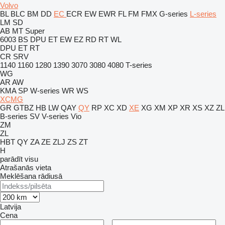
Volvo
BL
BLC
BM
DD
EC
ECR
EW
EWR
FL
FM
FMX
G-series
L-series
LM
SD
AB
MT
Super
6003
BS
DPU
ET
EW
EZ
RD
RT
WL
DPU
ET
RT
CR
SRV
1140
1160
1280
1390
3070
3080
4080
T-series
WG
AR
AW
KMA
SP
W-series
WR
WS
XCMG
GR
GTBZ
HB
LW
QAY
QY
RP
XC
XD
XE
XG
XM
XP
XR
XS
XZ
ZL
B-series
SV
V-series
Vio
ZM
ZL
HBT
QY
ZA
ZE
ZLJ
ZS
ZT
H
parādīt visu
Atrašanās vieta
Meklēšana rādiusā
Latvija
Cena