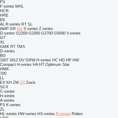
FS
F-series
MHL
HCR
HRE
EK
AL
R-series
RT
SL
AWP
GR
GS
S series
Z series
D-series
G2200
G2300
G2700
G5000
V-series
GT
XL
GMK
RT
TMS
D-series
BG
3307
3412
DV
GRW
H-series
HC
HD
HP
HW
Compact
H-series
HA
HT
Optimum
Star
HMK
700
LL
EX
KH
ZW
ZX
Zaxis
SCX
C-series
H-series
A-series
FS
K-series
ZL
HL-series
HW-series
HX-series
R-series
Robex