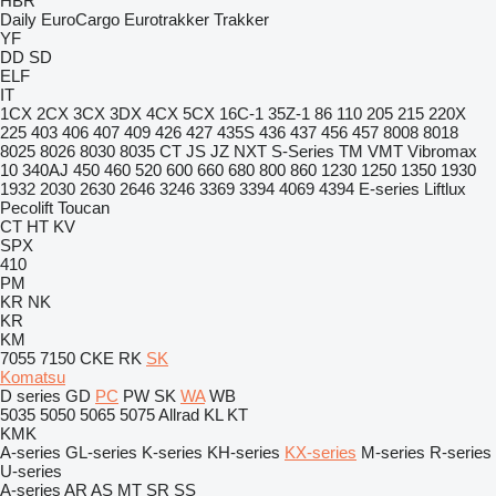
HBR
Daily
EuroCargo
Eurotrakker
Trakker
YF
DD
SD
ELF
IT
1CX
2CX
3CX
3DX
4CX
5CX
16C-1
35Z-1
86
110
205
215
220X
225
403
406
407
409
426
427
435S
436
437
456
457
8008
8018
8025
8026
8030
8035
CT
JS
JZ
NXT
S-Series
TM
VMT
Vibromax
10
340AJ
450
460
520
600
660
680
800
860
1230
1250
1350
1930
1932
2030
2630
2646
3246
3369
3394
4069
4394
E-series
Liftlux
Pecolift
Toucan
CT
HT
KV
SPX
410
PM
KR
NK
KR
KM
7055
7150
CKE
RK
SK
Komatsu
D series
GD
PC
PW
SK
WA
WB
5035
5050
5065
5075
Allrad
KL
KT
KMK
A-series
GL-series
K-series
KH-series
KX-series
M-series
R-series
U-series
A-series
AR
AS
MT
SR
SS