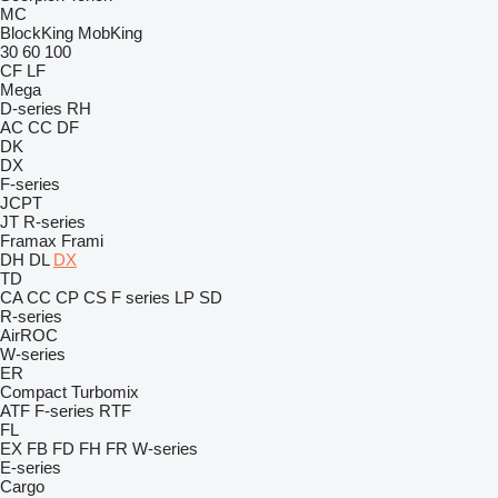
MC
BlockKing
MobKing
30
60
100
CF
LF
Mega
D-series
RH
AC
CC
DF
DK
DX
F-series
JCPT
JT
R-series
Framax
Frami
DH
DL
DX
TD
CA
CC
CP
CS
F series
LP
SD
R-series
AirROC
W-series
ER
Compact
Turbomix
ATF
F-series
RTF
FL
EX
FB
FD
FH
FR
W-series
E-series
Cargo