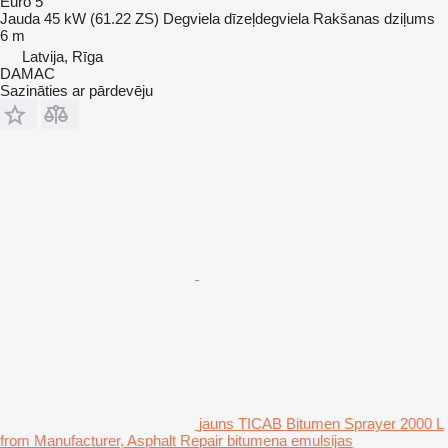
Euro 5
Jauda
45 kW (61.22 ZS)
Degviela
dīzeļdegviela
Rakšanas dziļums
6 m
Latvija, Rīga
DAMAC
Sazināties ar pārdevēju
jauns TICAB Bitumen Sprayer 2000 L
from Manufacturer, Asphalt Repair bitumena emulsijas