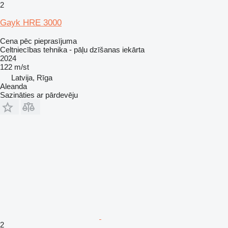
2
Gayk HRE 3000
Cena pēc pieprasījuma
Celtniecības tehnika - pāļu dzīšanas iekārta
2024
122 m/st
Latvija, Rīga
Aleanda
Sazināties ar pārdevēju
2