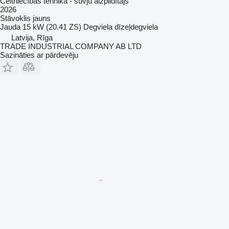
Celtniecības tehnika - šuvju aizpildītājs
2026
Stāvoklis
jauns
Jauda
15 kW (20.41 ZS)
Degviela
dīzeļdegviela
Latvija, Rīga
TRADE INDUSTRIAL COMPANY AB LTD
Sazināties ar pārdevēju