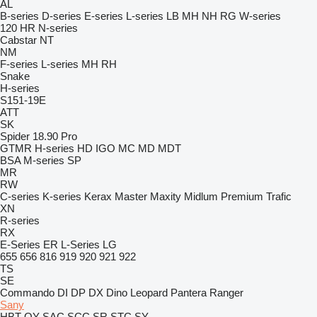
AL
B-series
D-series
E-series
L-series
LB
MH
NH
RG
W-series
120
HR
N-series
Cabstar
NT
NM
F-series
L-series
MH
RH
Snake
H-series
S151-19E
ATT
SK
Spider 18.90 Pro
GTMR
H-series
HD
IGO
MC
MD
MDT
BSA
M-series
SP
MR
RW
C-series
K-series
Kerax
Master
Maxity
Midlum
Premium
Trafic
XN
R-series
RX
E-Series
ER
L-Series
LG
655
656
816
919
920
921
922
TS
SE
Commando
DI
DP
DX
Dino
Leopard
Pantera
Ranger
Sany
HBT
QY
SAC
SCC
SR
STC
SY