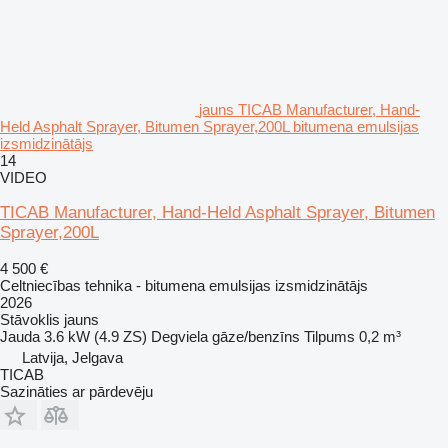
jauns TICAB Manufacturer, Hand-
Held Asphalt Sprayer, Bitumen Sprayer,200L bitumena emulsijas
izsmidzinātājs
14
VIDEO
TICAB Manufacturer, Hand-Held Asphalt Sprayer, Bitumen
Sprayer,200L
4 500 €
Celtniecības tehnika - bitumena emulsijas izsmidzinātājs
2026
Stāvoklis
jauns
Jauda
3.6 kW (4.9 ZS)
Degviela
gāze/benzīns
Tilpums
0,2 m³
Latvija, Jelgava
TICAB
Sazināties ar pārdevēju