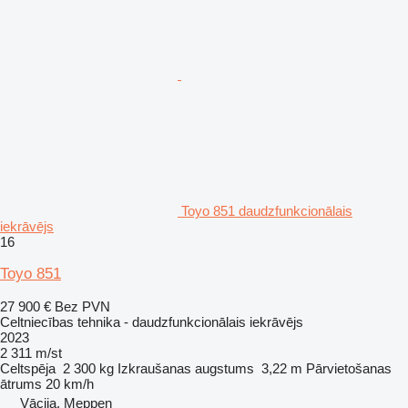
Toyo 851 daudzfunkcionālais
iekrāvējs
16
Toyo 851
27 900 €
Bez PVN
Celtniecības tehnika - daudzfunkcionālais iekrāvējs
2023
2 311 m/st
Celtspēja
2 300 kg
Izkraušanas augstums
3,22 m
Pārvietošanas
ātrums
20 km/h
Vācija, Meppen