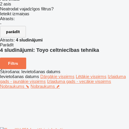
2 asis
Neatrodat vajadzīgos filtrus?
Ieteikt izmaiņas
Atrasts:
-
parādīt
Atrasts:
4 sludinājumi
Parādīt
4 sludinājumi:
Toyo celtniecības tehnika
Filtrs
Šķirošana
:
Ievietošanas datums
Ievietošanas datums
Dārgākie vispirms
Lētākie vispirms
Izlaiduma
gads - jaunākie vispirms
Izlaiduma gads - vecākie vispirms
Nobraukums ⬊
Nobraukums ⬈