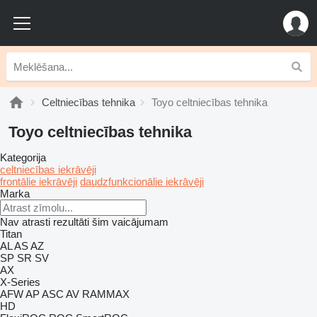
Celtniecības tehnika
Toyo celtniecības tehnika
Toyo celtniecības tehnika
Kategorija
celtniecības iekrāvēji
frontālie iekrāvēji
daudzfunkcionālie iekrāvēji
Marka
Nav atrasti rezultāti šim vaicājumam
Titan
AL
AS
AZ
SP
SR
SV
AX
X-Series
AFW
AP
ASC
AV
RAMMAX
HD