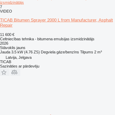
izsmidzinātājs
7
VIDEO
TICAB Bitumen Sprayer 2000 L from Manufacturer, Asphalt
Repair
11 600 €
Celtniecības tehnika - bitumena emulsijas izsmidzinātājs
2026
Stāvoklis
jauns
Jauda
3.5 kW (4.76 ZS)
Degviela
gāze/benzīns
Tilpums
2 m³
Latvija, Jelgava
TICAB
Sazināties ar pārdevēju