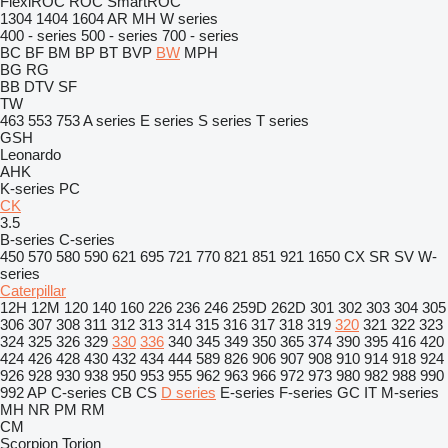
FlexiROC
ROC
SmartROC
1304
1404
1604
AR
MH
W series
400 - series
500 - series
700 - series
BC
BF
BM
BP
BT
BVP
BW
MPH
BG
RG
BB
DTV
SF
TW
463
553
753
A series
E series
S series
T series
GSH
Leonardo
AHK
K-series
PC
CK
3.5
B-series
C-series
450
570
580
590
621
695
721
770
821
851
921
1650
CX
SR
SV
W-
series
Caterpillar
12H
12M
120
140
160
226
236
246
259D
262D
301
302
303
304
305
306
307
308
311
312
313
314
315
316
317
318
319
320
321
322
323
324
325
326
329
330
336
340
345
349
350
365
374
390
395
416
420
424
426
428
430
432
434
444
589
826
906
907
908
910
914
918
924
926
928
930
938
950
953
955
962
963
966
972
973
980
982
988
990
992
AP
C-series
CB
CS
D series
E-series
F-series
GC
IT
M-series
MH
NR
PM
RM
CM
Scorpion
Torion