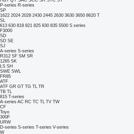
P-series
R-series
SP
1622
2024
2028
2430
2445
2630
3630
3650
8620 T
SL
613
630
818
821
825
830
835
5500
S series
F3000
SD
SD
SE
SJ
A-series
S-series
R312
SF
SM
SR
1265
SK
LS
SH
SWE
SWL
FR85
ATF
ATF
GR
GT
TG
TL
TR
TB
TL
815
T-series
A-series
AC
RC
TC
TL
TV
TW
CF
Toyo
300F
URW
D-series
S-series
T-series
V-series
W