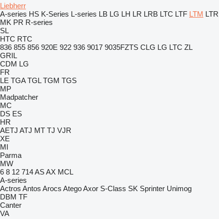
Liebherr
A-series
HS
K-Series
L-series
LB
LG
LH
LR
LRB
LTC
LTF
LTM
LTR
MK
PR
R-series
SL
HTC
RTC
836
855
856
920E
922
936
9017
9035FZTS
CLG
LG
LTC
ZL
GRIL
CDM
LG
FR
LE
TGA
TGL
TGM
TGS
MP
Madpatcher
MC
DS
ES
HR
AETJ
ATJ
MT
TJ
VJR
XE
MI
Parma
MW
6
8
12
714
AS
AX
MCL
A-series
Actros
Antos
Arocs
Atego
Axor
S-Class
SK
Sprinter
Unimog
DBM
TF
Canter
VA