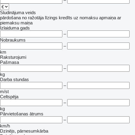
–
Sludinājuma veids
pārdošana
no ražotāja
līzings
kredīts
uz nomaksu
apmaiņa ar
piemaksu
maiņa
Izlaiduma gads
–
Nobraukums
–
km
Raksturojumi
Pašmasa
–
kg
Darba stundas
–
m/st
Celtspēja
–
kg
Pārvietošanas ātrums
–
km/h
Dzinējs, pārnesumkārba