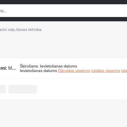
rini ceļu būves tehnika
Šķirošana
:
Ievietošanas datums
umi:
Marini ceļu būves tehnika
Ievietošanas datums
Dārgākie vispirms
Lētākie vispirms
Izl