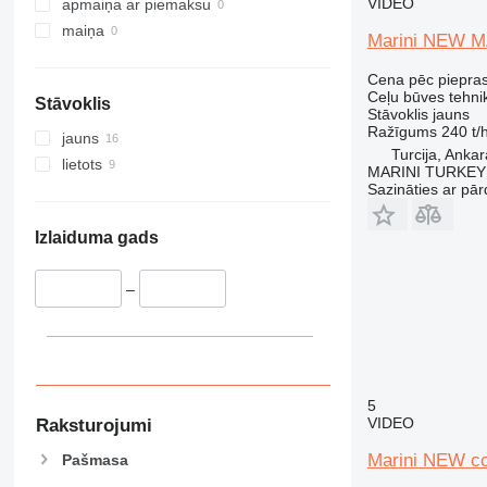
VIDEO
apmaiņa ar piemaksu
maiņa
Marini NEW 
Cena pēc piepra
Ceļu būves tehnik
Stāvoklis
Stāvoklis
jauns
Ražīgums
240 t/
jauns
Turcija, Ankar
lietots
MARINI TURKEY
Sazināties ar pār
Izlaiduma gads
–
5
VIDEO
Raksturojumi
Marini NEW co
Pašmasa