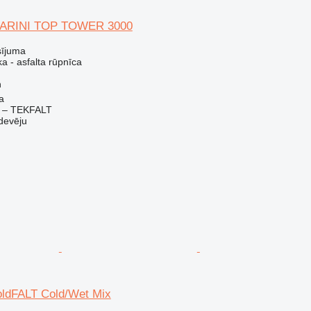
MARINI TOP TOWER 3000
sījuma
a - asfalta rūpnīca
h
a
 – TEKFALT
devēju
ldFALT Cold/Wet Mix