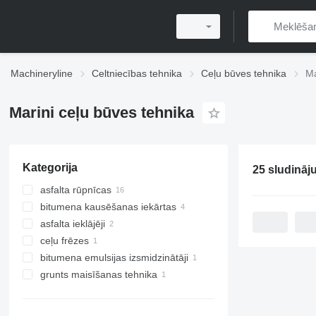
Machineryline
Celtniecības tehnika
Ceļu būves tehnika
Ma
Marini ceļu būves tehnika
Kategorija
25 sludināj
asfalta rūpnīcas
bitumena kausēšanas iekārtas
asfalta ieklājēji
ceļu frēzes
riteņu asfalta ieklājēji
bitumena emulsijas izsmidzinātāji
grunts maisīšanas tehnika