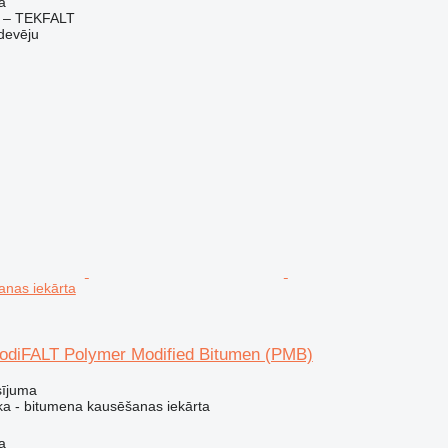
a
 – TEKFALT
devēju
anas iekārta
diFALT Polymer Modified Bitumen (PMB)
sījuma
ka - bitumena kausēšanas iekārta
a