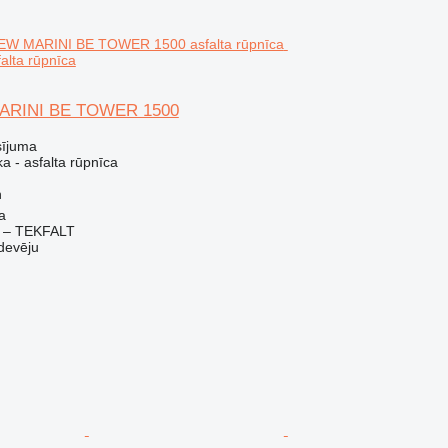
lta rūpnīca
MARINI BE TOWER 1500
sījuma
a - asfalta rūpnīca
h
a
 – TEKFALT
devēju