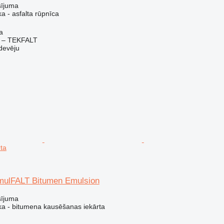
sījuma
a - asfalta rūpnīca
a
 – TEKFALT
devēju
ta
mulFALT Bitumen Emulsion
sījuma
ka - bitumena kausēšanas iekārta