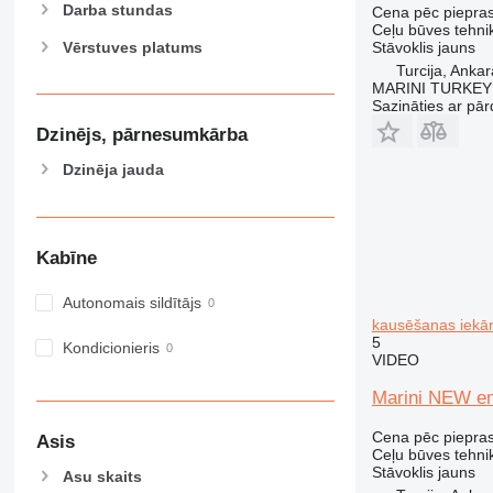
Darba stundas
Cena pēc piepra
Ceļu būves tehnik
Vērstuves platums
Stāvoklis
jauns
Turcija, Ankar
MARINI TURKEY
Sazināties ar pār
Dzinējs, pārnesumkārba
Dzinēja jauda
Kabīne
Autonomais sildītājs
kausēšanas iekār
5
Kondicionieris
VIDEO
Marini NEW e
Cena pēc piepra
Asis
Ceļu būves tehni
Stāvoklis
jauns
Asu skaits