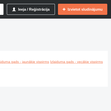
Ieeja / Reģistrācija
Izvietot sludinājumu
aiduma gads - jaunākie vispirms
Izlaiduma gads - vecākie vispirms