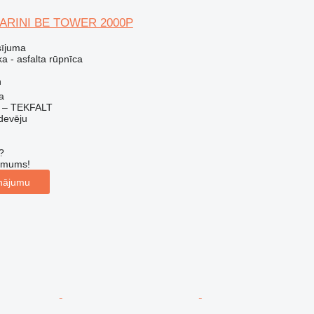
MARINI BE TOWER 2000P
sījuma
a - asfalta rūpnīca
h
a
 – TEKFALT
devēju
?
r mums!
inājumu