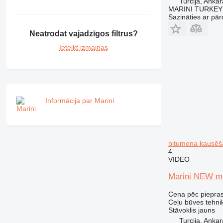
Turcija, Ankar
MARINI TURKEY
Sazināties ar pār
Neatrodat vajadzīgos filtrus?
Ieteikt izmaiņas
Informācija par Marini
bitumena kausēš
4
VIDEO
Marini NEW mo
Cena pēc piepra
Ceļu būves tehni
Stāvoklis
jauns
Turcija, Ankar