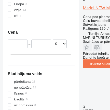
Eiropa
Marini NEW 
Āzija
Itālija
citi
Polija
Turcija
Cena pēc piepra
Ceļu būves tehnik
Lietuva
Saūda Arābija
Ukraina
Stāvoklis
jauns
Vācija
Ražīgums
160 t/
Cena
Bulgārija
Turcija, Ankar
MARINI TURKEY
Sazināties ar pār
–
Pārdodat tehniku
Dariet to kopā a
Izvietot slud
Sludinājuma veids
pārdošana
no ražotāja
līzings
kredīts
uz nomaksu
3