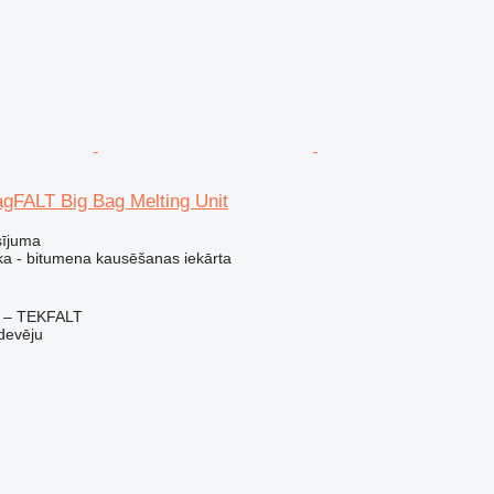
gFALT Big Bag Melting Unit
sījuma
ka - bitumena kausēšanas iekārta
 – TEKFALT
devēju