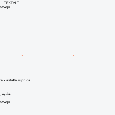
 – TEKFALT
devēju
a - asfalta rūpnīca
Saūda Arābija, العنادية
devēju