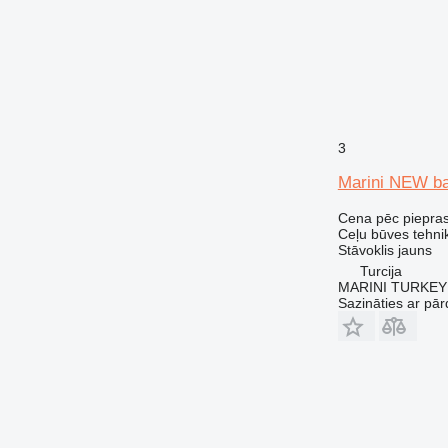
3
Marini NEW ba
Cena pēc piepra
Ceļu būves tehni
Stāvoklis
jauns
Turcija
MARINI TURKEY
Sazināties ar pār