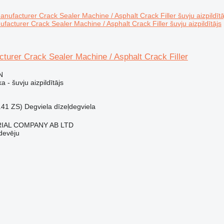
acturer Crack Sealer Machine / Asphalt Crack Filler šuvju aizpildītājs
urer Crack Sealer Machine / Asphalt Crack Filler
N
 - šuvju aizpildītājs
.41 ZS)
Degviela
dīzeļdegviela
IAL COMPANY AB LTD
devēju