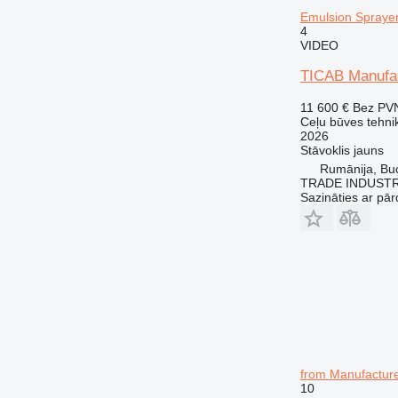
Emulsion Sprayer
4
VIDEO
TICAB Manufac
11 600 €
Bez PV
Ceļu būves tehnik
2026
Stāvoklis
jauns
Rumānija, Bu
TRADE INDUSTR
Sazināties ar pār
from Manufacture
10