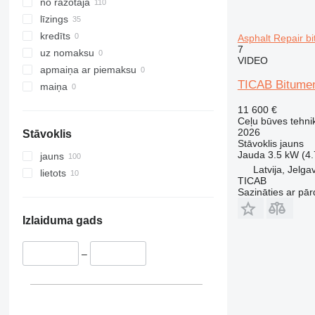
no ražotāja
līzings
kredīts
Asphalt Repair bi
7
uz nomaksu
VIDEO
apmaiņa ar piemaksu
TICAB Bitumen
maiņa
11 600 €
Ceļu būves tehnik
2026
Stāvoklis
Stāvoklis
jauns
Jauda
3.5 kW (4
jauns
Latvija, Jelga
lietots
TICAB
Sazināties ar pār
Izlaiduma gads
–