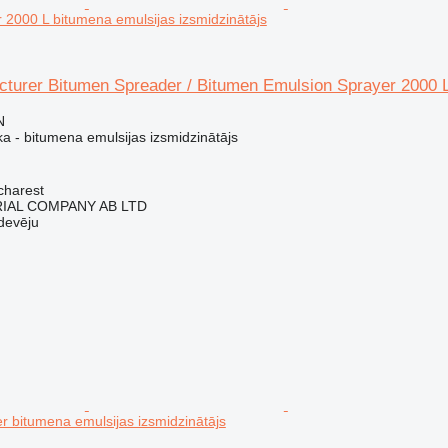
 2000 L bitumena emulsijas izsmidzinātājs
turer Bitumen Spreader / Bitumen Emulsion Sprayer 2000 
N
a - bitumena emulsijas izsmidzinātājs
charest
IAL COMPANY AB LTD
devēju
r bitumena emulsijas izsmidzinātājs