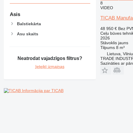
8
VIDEO
Asis
TICAB Manufac
Balstiekārta
48 950 €
Bez PV
Ceļu būves tehnik
Asu skaits
2026
Stāvoklis
jauns
Tilpums
8 m³
Lietuva, Vilni
Neatrodat vajadzīgos filtrus?
TRADE INDUSTR
Sazināties ar pār
Ieteikt izmaiņas
Informācija par TICAB