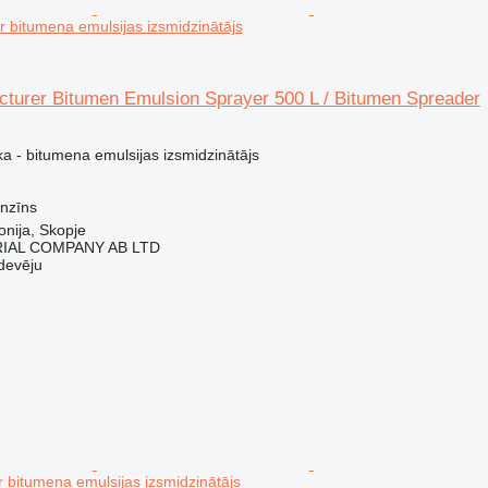
 bitumena emulsijas izsmidzinātājs
turer Bitumen Emulsion Sprayer 500 L / Bitumen Spreader
a - bitumena emulsijas izsmidzinātājs
nzīns
nija, Skopje
IAL COMPANY AB LTD
devēju
 bitumena emulsijas izsmidzinātājs