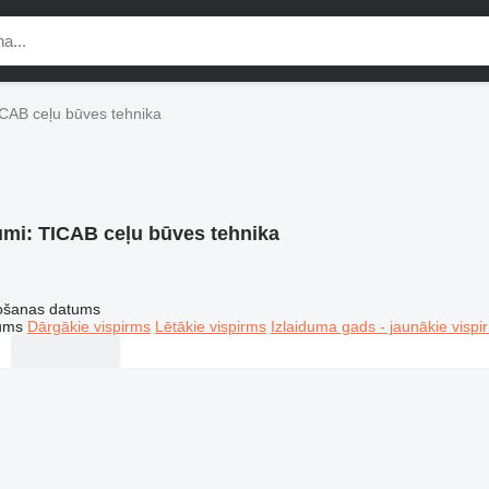
CAB ceļu būves tehnika
umi:
TICAB ceļu būves tehnika
tošanas datums
tums
Dārgākie vispirms
Lētākie vispirms
Izlaiduma gads - jaunākie vispi