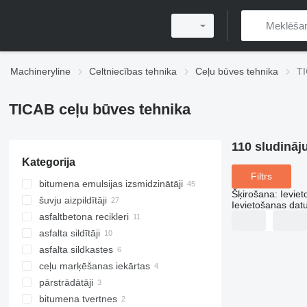
Machineryline
Celtniecības tehnika
Ceļu būves tehnika
TI
TICAB ceļu būves tehnika
110 sludināj
Kategorija
Filtrs
bitumena emulsijas izsmidzinātāji
Šķirošana
:
Ievie
šuvju aizpildītāji
Ievietošanas da
asfaltbetona recikleri
asfalta sildītāji
asfalta sildkastes
ceļu marķēšanas iekārtas
pārstrādātāji
bitumena tvertnes