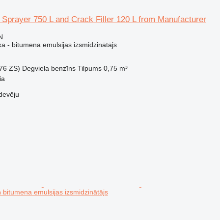
Sprayer 750 L and Crack Filler 120 L from Manufacturer
N
a - bitumena emulsijas izsmidzinātājs
.76 ZS)
Degviela
benzīns
Tilpums
0,75 m³
ia
devēju
% bitumena emulsijas izsmidzinātājs