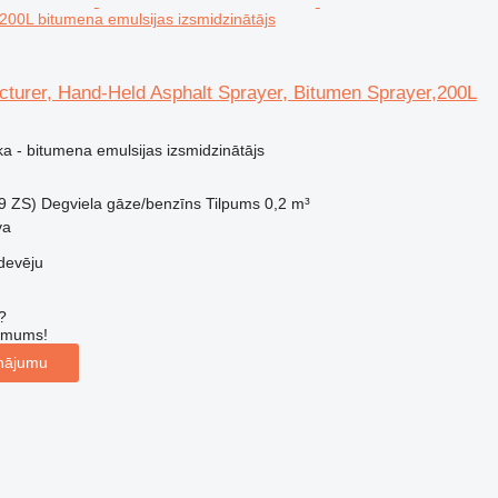
200L bitumena emulsijas izsmidzinātājs
turer, Hand-Held Asphalt Sprayer, Bitumen Sprayer,200L
a - bitumena emulsijas izsmidzinātājs
9 ZS)
Degviela
gāze/benzīns
Tilpums
0,2 m³
va
devēju
?
r mums!
inājumu