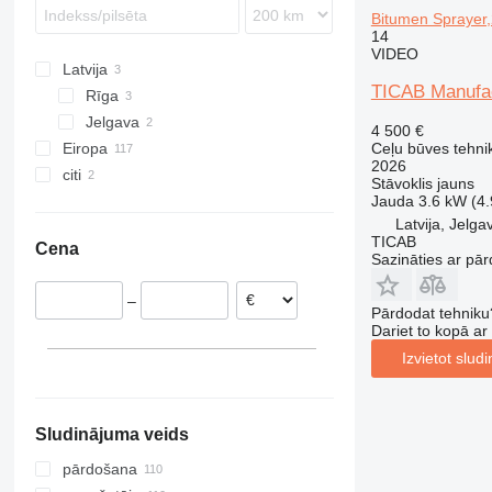
Bitumen Sprayer,
WR
14
WS
VIDEO
Latvija
TICAB Manufac
Rīga
Jelgava
4 500 €
Ceļu būves tehnik
Eiropa
2026
citi
Polija
Stāvoklis
jauns
Jauda
3.6 kW (4.
Lielbritānija
Moldova
Latvija, Jelga
Vācija
Austrālija
TICAB
Cena
Francija
Sazināties ar pār
Rumānija
–
Ungārija
Pārdodat tehniku
Dariet to kopā a
Čehija
Izvietot slud
Bulgārija
parādīt visu
Sludinājuma veids
pārdošana