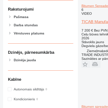
Bitumen Spreader
Raksturojumi
6
VIDEO
Pašmasa
TICAB Manufac
Darba stundas
7 200 €
Bez PVN
Vērstuves platums
Ceļu būves tehnik
2026
Stāvoklis
jauns
Degviela
gāze/be
Ziemeļmaķedo
Dzinējs, pārnesumkārba
TRADE INDUSTR
Sazināties ar pār
Dzinēja jauda
Kabīne
Autonomais sildītājs
Kondicionieris
Bitumen spreader