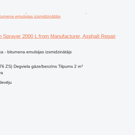
tumena emulsijas izsmidzinātājs
 Sprayer 2000 L from Manufacturer, Asphalt Repair
a - bitumena emulsijas izsmidzinātājs
.76 ZS)
Degviela
gāze/benzīns
Tilpums
2 m³
va
devēju