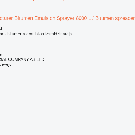
turer Bitumen Emulsion Sprayer 8000 L / Bitumen spreader
N
a - bitumena emulsijas izsmidzinātājs
us
IAL COMPANY AB LTD
devēju