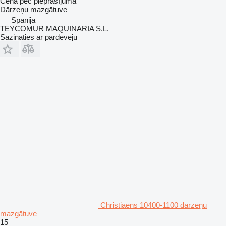
Cena pēc pieprasījuma
Dārzeņu mazgātuve
Spānija
TEYCOMUR MAQUINARIA S.L.
Sazināties ar pārdevēju
Christiaens 10400-1100 dārzeņu
mazgātuve
15