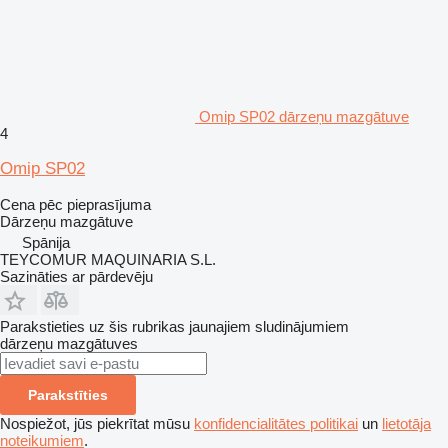
Omip SP02 dārzeņu mazgātuve
4
Omip SP02
Cena pēc pieprasījuma
Dārzeņu mazgātuve
Spānija
TEYCOMUR MAQUINARIA S.L.
Sazināties ar pārdevēju
Parakstieties uz šis rubrikas jaunajiem sludinājumiem
dārzeņu mazgātuves
Parakstīties
Nospiežot, jūs piekrītat mūsu
konfidencialitātes politikai
un
lietotāja
noteikumiem
.