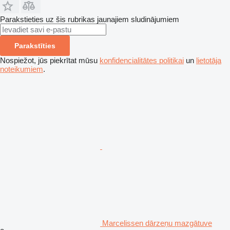
Parakstieties uz šis rubrikas jaunajiem sludinājumiem
Parakstīties
Nospiežot, jūs piekrītat mūsu
konfidencialitātes politikai
un
lietotāja
noteikumiem
.
Marcelissen dārzeņu mazgātuve