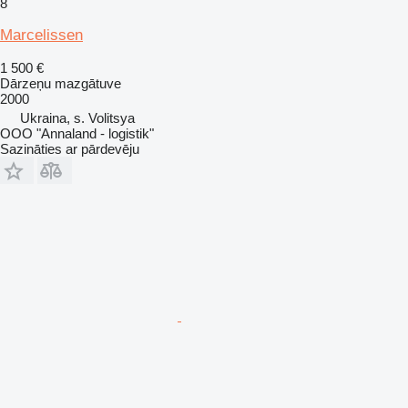
8
Marcelissen
1 500 €
Dārzeņu mazgātuve
2000
Ukraina, s. Volitsya
OOO "Annaland - logistik"
Sazināties ar pārdevēju