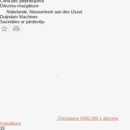
Cena pēc pieprasījuma
Dārzeņu mazgātuve
Nīderlande, Nieuwerkerk aan den IJssel
Duijndam Machines
Sazināties ar pārdevēju
Christiaens 5400-260-1 dārzeņu
mazgātuve
10