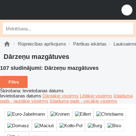
Rūpniecības aprīkojums
Pārtikas iekārtas
Lauksaimni
Dārzeņu mazgātuves
107 sludinājumi:
Dārzeņu mazgātuves
Filtrs
Šķirošana
:
Ievietošanas datums
Ievietošanas datums
Dārgākie vispirms
Lētākie vispirms
Izlaiduma
gads - jaunākie vispirms
Izlaiduma gads - vecākie vispirms