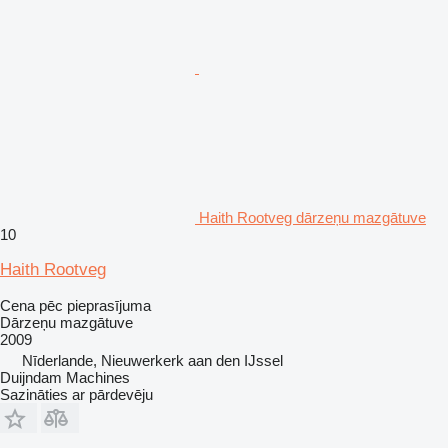
Haith Rootveg dārzeņu mazgātuve
10
Haith Rootveg
Cena pēc pieprasījuma
Dārzeņu mazgātuve
2009
Nīderlande, Nieuwerkerk aan den IJssel
Duijndam Machines
Sazināties ar pārdevēju