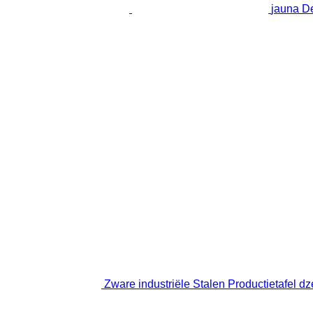
jauna D
Zware industriële Stalen Productietafel d