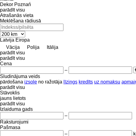
Dekor Poznań
parādīt visu
Atrašanās vieta
Meklēšana rādiusā
Latvija
Eiropa
Vācija
Polija
Itālija
parādīt visu
parādīt visu
Cena
–
Sludinājuma veids
pārdošana
izsole
no ražotāja
līzings
kredīts
uz nomaksu
apmai
parādīt visu
Stāvoklis
jauns
lietots
parādīt visu
Izlaiduma gads
–
Raksturojumi
Pašmasa
–
k