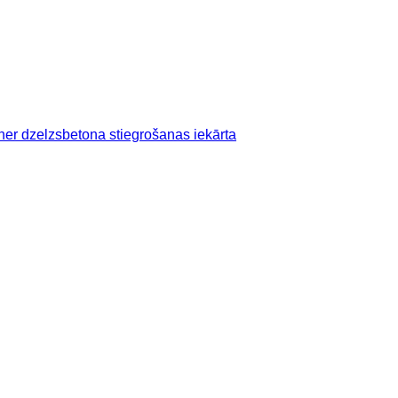
er dzelzsbetona stiegrošanas iekārta