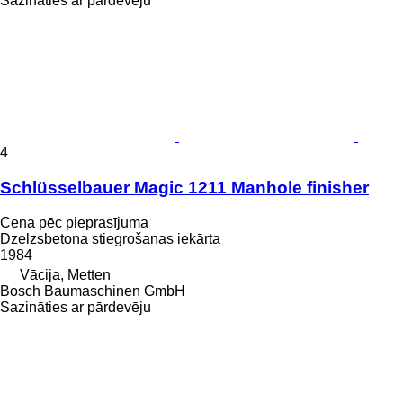
Sazināties ar pārdevēju
4
Schlüsselbauer Magic 1211 Manhole finisher
Cena pēc pieprasījuma
Dzelzsbetona stiegrošanas iekārta
1984
Vācija, Metten
Bosch Baumaschinen GmbH
Sazināties ar pārdevēju