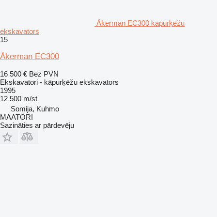
Åkerman EC300 kāpurķēžu
ekskavators
15
Åkerman EC300
16 500 €
Bez PVN
Ekskavatori - kāpurķēžu ekskavators
1995
12 500 m/st
Somija, Kuhmo
MAATORI
Sazināties ar pārdevēju