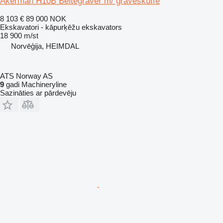
Åkerman H10B Beltegraver m/ graveskuffe
8 103 €
89 000 NOK
Ekskavatori - kāpurķēžu ekskavators
18 900 m/st
Norvēģija, HEIMDAL
ATS Norway AS
9
gadi Machineryline
Sazināties ar pārdevēju