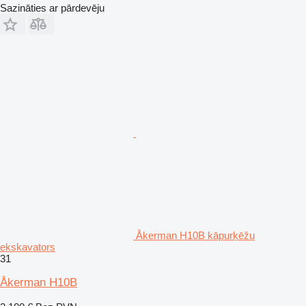
Sazināties ar pārdevēju
Åkerman H10B kāpurķēžu
ekskavators
31
Åkerman H10B