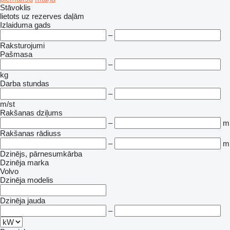
Stāvoklis
lietots
uz rezerves daļām
Izlaiduma gads
–
Raksturojumi
Pašmasa
–
kg
Darba stundas
–
m/st
Rakšanas dziļums
–
m
Rakšanas rādiuss
–
m
Dzinējs, pārnesumkārba
Dzinēja marka
Volvo
Dzinēja modelis
Dzinēja jauda
–