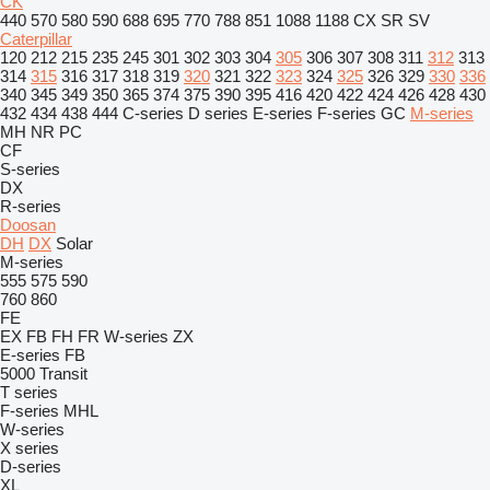
CK
440
570
580
590
688
695
770
788
851
1088
1188
CX
SR
SV
Caterpillar
120
212
215
235
245
301
302
303
304
305
306
307
308
311
312
313
314
315
316
317
318
319
320
321
322
323
324
325
326
329
330
336
340
345
349
350
365
374
375
390
395
416
420
422
424
426
428
430
432
434
438
444
C-series
D series
E-series
F-series
GC
M-series
MH
NR
PC
CF
S-series
DX
R-series
Doosan
DH
DX
Solar
M-series
555
575
590
760
860
FE
EX
FB
FH
FR
W-series
ZX
E-series
FB
5000
Transit
T series
F-series
MHL
W-series
X series
D-series
XL