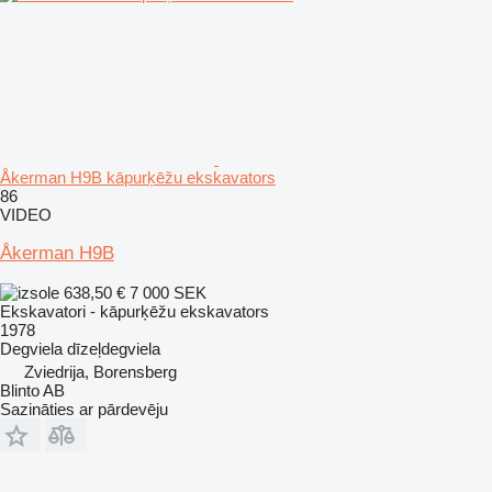
Åkerman H9B kāpurķēžu ekskavators
86
VIDEO
Åkerman H9B
638,50 €
7 000 SEK
Ekskavatori - kāpurķēžu ekskavators
1978
Degviela
dīzeļdegviela
Zviedrija, Borensberg
Blinto AB
Sazināties ar pārdevēju