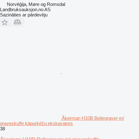
Norvēģija, Møre og Romsdal
Landbruksauksjon.no AS
Sazināties ar pārdevēju
Åkerman H10B Beltegraver m/
graveskuffe kāpurķēžu ekskavators
38