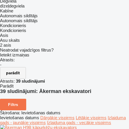
Degviela
dīzeļdegviela
Kabīne
Autonomais sildītājs
Autonomais sildītājs
Kondicionieris
Kondicionieris
Asis
Asu skaits
2 asis
Neatrodat vajadzīgos filtrus?
Ieteikt izmaiņas
Atrasts:
-
parādīt
Atrasts:
39 sludinājumi
Parādīt
39 sludinājumi:
Åkerman ekskavatori
Filtrs
Šķirošana
:
Ievietošanas datums
Ievietošanas datums
Dārgākie vispirms
Lētākie vispirms
Izlaiduma
gads - jaunākie vispirms
Izlaiduma gads - vecākie vispirms