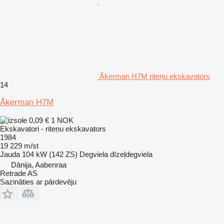
Åkerman H7M riteņu ekskavators
14
Åkerman H7M
0,09 €
1 NOK
Ekskavatori - riteņu ekskavators
1984
19 229 m/st
Jauda
104 kW (142 ZS)
Degviela
dīzeļdegviela
Dānija, Aabenraa
Retrade AS
Sazināties ar pārdevēju