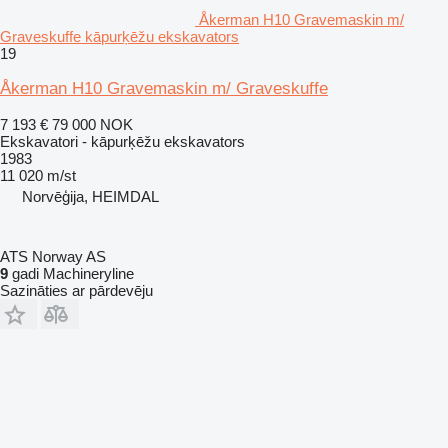
Åkerman H10 Gravemaskin m/
Graveskuffe kāpurķēžu ekskavators
19
Åkerman H10 Gravemaskin m/ Graveskuffe
7 193 €
79 000 NOK
Ekskavatori - kāpurķēžu ekskavators
1983
11 020 m/st
Norvēģija, HEIMDAL
ATS Norway AS
9
gadi Machineryline
Sazināties ar pārdevēju