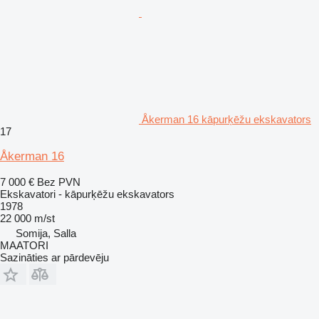
Åkerman 16 kāpurķēžu ekskavators
17
Åkerman 16
7 000 €
Bez PVN
Ekskavatori - kāpurķēžu ekskavators
1978
22 000 m/st
Somija, Salla
MAATORI
Sazināties ar pārdevēju