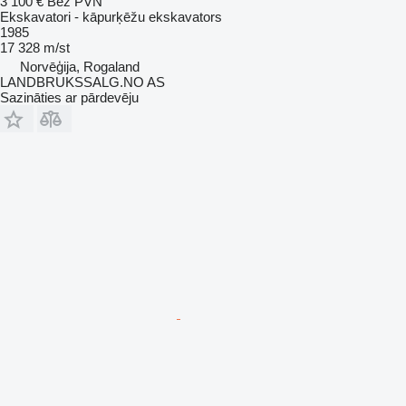
3 100 €
Bez PVN
Ekskavatori - kāpurķēžu ekskavators
1985
17 328 m/st
Norvēģija, Rogaland
LANDBRUKSSALG.NO AS
Sazināties ar pārdevēju