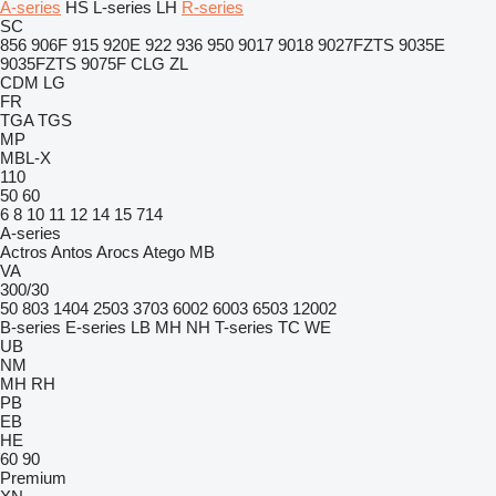
A-series
HS
L-series
LH
R-series
SC
856
906F
915
920E
922
936
950
9017
9018
9027FZTS
9035E
9035FZTS
9075F
CLG
ZL
CDM
LG
FR
TGA
TGS
MP
MBL-X
110
50
60
6
8
10
11
12
14
15
714
A-series
Actros
Antos
Arocs
Atego
MB
VA
300/30
50
803
1404
2503
3703
6002
6003
6503
12002
B-series
E-series
LB
MH
NH
T-series
TC
WE
UB
NM
MH
RH
PB
EB
HE
60
90
Premium