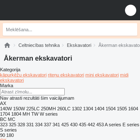
Celtniecības tehnika
Ekskavatori
Åkerman ekskavator
Åkerman ekskavatori
Kategorija
kāpurķēžu ekskavatori
riteņu ekskavatori
mini ekskavatori
midi
ekskavatori
Marka
Nav atrasti rezultāti šim vaicājumam
AX
140W
150W
225LC
250MH
260LC
1302
1304
1404
1504
1505
1604
1704
1804
MH
TW
W series
BC
MC
323
325
328
331
334
337
341
425
430
435
442
453
A series
E series
S series
90
180