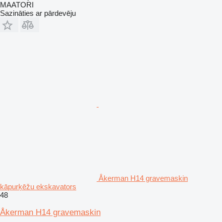
MAATORI
Sazināties ar pārdevēju
Åkerman H14 gravemaskin
kāpurķēžu ekskavators
48
Åkerman H14 gravemaskin