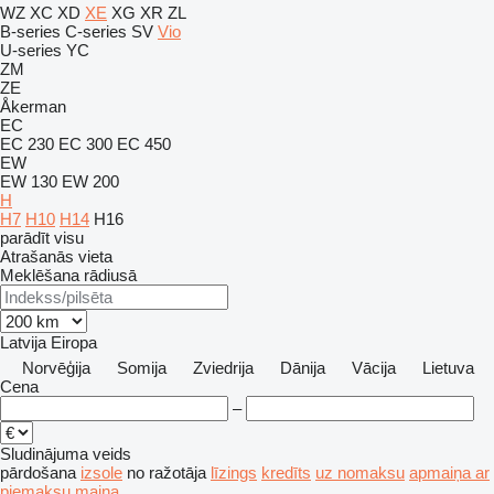
WZ
XC
XD
XE
XG
XR
ZL
B-series
C-series
SV
Vio
U-series
YC
ZM
ZE
Åkerman
EC
EC 230
EC 300
EC 450
EW
EW 130
EW 200
H
H7
H10
H14
H16
parādīt visu
Atrašanās vieta
Meklēšana rādiusā
Latvija
Eiropa
Norvēģija
Somija
Zviedrija
Dānija
Vācija
Lietuva
Cena
–
Sludinājuma veids
pārdošana
izsole
no ražotāja
līzings
kredīts
uz nomaksu
apmaiņa ar
piemaksu
maiņa