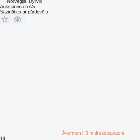
Norvēģija, Dyrvik
Auksjonen.no AS
Sazināties ar pārdevēju
Åkerman H3 midi ekskavators
18