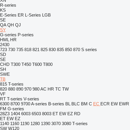
XN
R-series
KS
E-Series
ER
L-Series
LGB
SE
QA
QH
QJ
SY
G-series
P-series
HML
HR
2430
723
730
735
818
821
825
830
835
850
870
S series
SD
SE
CHD
T300
T450
T600
T800
SH
SWE
TB
815
T-series
820
880
890
970
980
AC
HR
TC
TW
VF
RT
T-series
V-series
6300
8700
9700
A-series
B-series
BL
BLC
BM
C
EC
ECR
EW
EWR
FM
G-series
28Z3
1404
6003
6503
8003
ET
EW
EZ
RD
ET
EW
EZ
1140
1160
1190
1280
1390
3070
3080
T-series
SW
W120