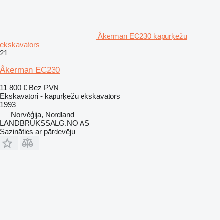
Åkerman EC230 kāpurķēžu
ekskavators
21
Åkerman EC230
11 800 €
Bez PVN
Ekskavatori - kāpurķēžu ekskavators
1993
Norvēģija, Nordland
LANDBRUKSSALG.NO AS
Sazināties ar pārdevēju