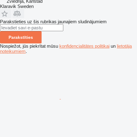
Zviedrija, Karlstad
Klaravik Sweden
Parakstieties uz šis rubrikas jaunajiem sludinājumiem
Parakstīties
Nospiežot, jūs piekrītat mūsu
konfidencialitātes politikai
un
lietotāja
noteikumiem
.