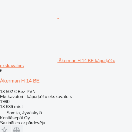
Åkerman H 14 BE kāpurķēžu
ekskavators
6
Åkerman H 14 BE
18 502 €
Bez PVN
Ekskavatori - kāpurķēžu ekskavators
1990
18 636 m/st
Somija, Jyväskylä
Kenttäsepät Oy
Sazināties ar pārdevēju