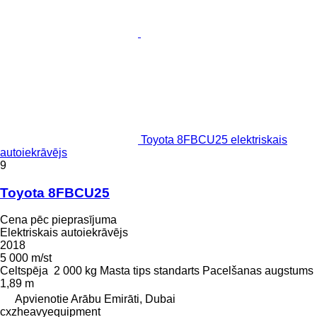
Toyota 8FBCU25 elektriskais
autoiekrāvējs
9
Toyota 8FBCU25
Cena pēc pieprasījuma
Elektriskais autoiekrāvējs
2018
5 000 m/st
Celtspēja
2 000 kg
Masta tips
standarts
Pacelšanas augstums
1,89 m
Apvienotie Arābu Emirāti, Dubai
cxzheavyequipment