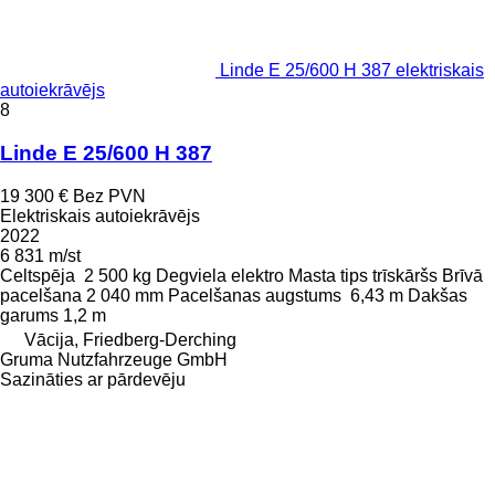
Linde E 25/600 H 387 elektriskais
autoiekrāvējs
8
Linde E 25/600 H 387
19 300 €
Bez PVN
Elektriskais autoiekrāvējs
2022
6 831 m/st
Celtspēja
2 500 kg
Degviela
elektro
Masta tips
trīskāršs
Brīvā
pacelšana
2 040 mm
Pacelšanas augstums
6,43 m
Dakšas
garums
1,2 m
Vācija, Friedberg-Derching
Gruma Nutzfahrzeuge GmbH
Sazināties ar pārdevēju