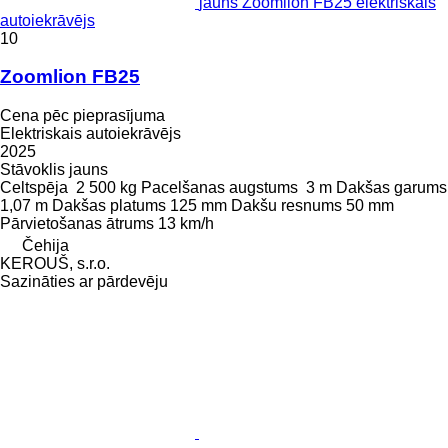
jauns Zoomlion FB25 elektriskais
autoiekrāvējs
10
Zoomlion FB25
Cena pēc pieprasījuma
Elektriskais autoiekrāvējs
2025
Stāvoklis
jauns
Celtspēja
2 500 kg
Pacelšanas augstums
3 m
Dakšas garums
1,07 m
Dakšas platums
125 mm
Dakšu resnums
50 mm
Pārvietošanas ātrums
13 km/h
Čehija
KEROUŠ, s.r.o.
Sazināties ar pārdevēju