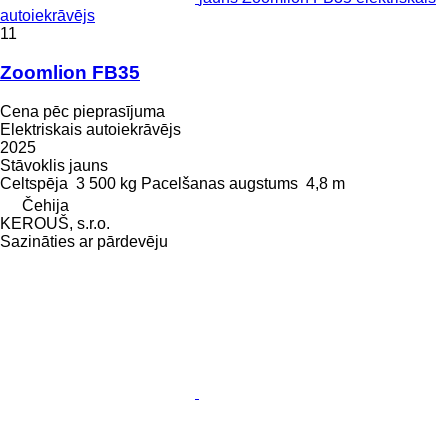
autoiekrāvējs
11
Zoomlion FB35
Cena pēc pieprasījuma
Elektriskais autoiekrāvējs
2025
Stāvoklis
jauns
Celtspēja
3 500 kg
Pacelšanas augstums
4,8 m
Čehija
KEROUŠ, s.r.o.
Sazināties ar pārdevēju