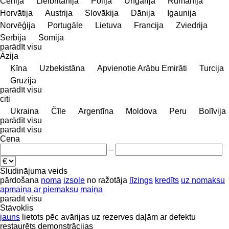
Čehija
Lielbritānija
Polija
Ungārija
Rumānija
Horvātija
Austrija
Slovākija
Dānija
Igaunija
Norvēģija
Portugāle
Lietuva
Francija
Zviedrija
Serbija
Somija
parādīt visu
Āzija
Ķīna
Uzbekistāna
Apvienotie Arābu Emirāti
Turcija
Gruzija
parādīt visu
citi
Ukraina
Čīle
Argentīna
Moldova
Peru
Bolīvija
parādīt visu
parādīt visu
Cena
–
Sludinājuma veids
pārdošana
noma
izsole
no ražotāja
līzings
kredīts
uz nomaksu
apmaiņa ar piemaksu
maiņa
parādīt visu
Stāvoklis
jauns
lietots
pēc avārijas
uz rezerves daļām
ar defektu
restaurēts
demonstrācijas