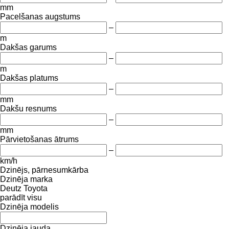
mm
Pacelšanas augstums
–
m
Dakšas garums
–
m
Dakšas platums
–
mm
Dakšu resnums
–
mm
Pārvietošanas ātrums
–
km/h
Dzinējs, pārnesumkārba
Dzinēja marka
Deutz
Toyota
parādīt visu
Dzinēja modelis
Dzinēja jauda