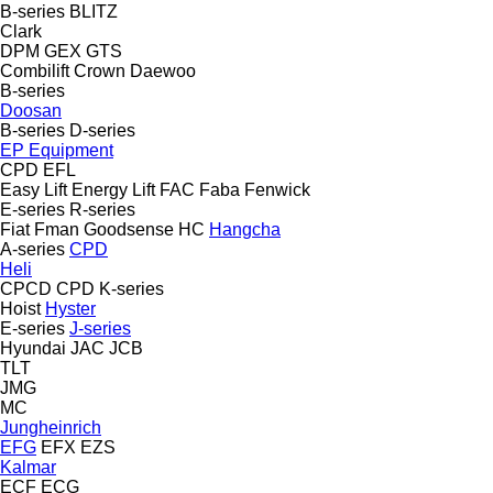
B-series
BLITZ
Clark
DPM
GEX
GTS
Combilift
Crown
Daewoo
B-series
Doosan
B-series
D-series
EP Equipment
CPD
EFL
Easy Lift
Energy Lift
FAC
Faba
Fenwick
E-series
R-series
Fiat
Fman
Goodsense
HC
Hangcha
A-series
CPD
Heli
CPCD
CPD
K-series
Hoist
Hyster
E-series
J-series
Hyundai
JAC
JCB
TLT
JMG
MC
Jungheinrich
EFG
EFX
EZS
Kalmar
ECF
ECG