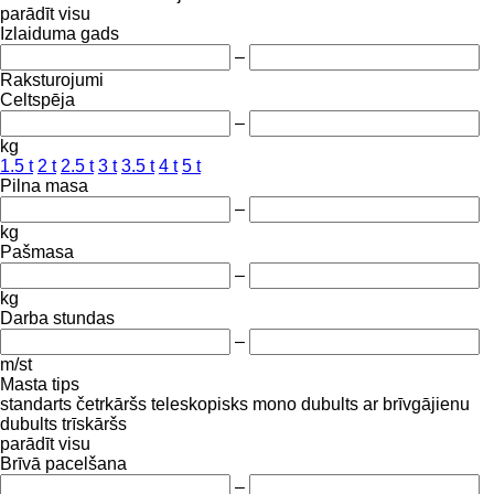
parādīt visu
Izlaiduma gads
–
Raksturojumi
Celtspēja
–
kg
1.5 t
2 t
2.5 t
3 t
3.5 t
4 t
5 t
Pilna masa
–
kg
Pašmasa
–
kg
Darba stundas
–
m/st
Masta tips
standarts
četrkāršs
teleskopisks
mono
dubults ar brīvgājienu
dubults
trīskāršs
parādīt visu
Brīvā pacelšana
–