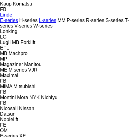
Kaup
Komatsu
FB
Linde
E-series
H-series
L-series
MM
P-series
R-series
S-series
T-
series
V-series
W-series
Lonking
LG
Lugli
MB Forklift
EFL
MB
Machpro
MP
Magaziner
Manitou
ME
M series
VJR
Maximal
FB
MiMA
Mitsubishi
FB
Montini
Mora
NYK
Nichiyu
FB
Nicosail
Nissan
Datsun
Noblelift
FE
OM
E-series
XE