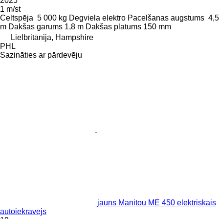
2025
1 m/st
Celtspēja
5 000 kg
Degviela
elektro
Pacelšanas augstums
4,5
m
Dakšas garums
1,8 m
Dakšas platums
150 mm
Lielbritānija, Hampshire
PHL
Sazināties ar pārdevēju
jauns Manitou ME 450 elektriskais
autoiekrāvējs