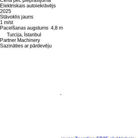
Cena pēc pieprasījuma
Elektriskais autoiekrāvējs
2025
Stāvoklis
jauns
1 m/st
Pacelšanas augstums
4,8 m
Turcija, İstanbul
Partner Machinery
Sazināties ar pārdevēju