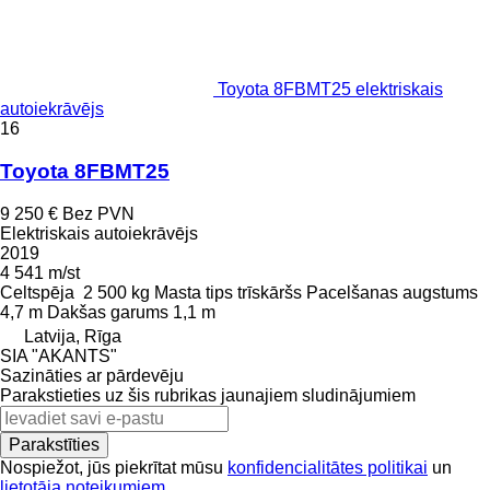
Toyota 8FBMT25 elektriskais
autoiekrāvējs
16
Toyota 8FBMT25
9 250 €
Bez PVN
Elektriskais autoiekrāvējs
2019
4 541 m/st
Celtspēja
2 500 kg
Masta tips
trīskāršs
Pacelšanas augstums
4,7 m
Dakšas garums
1,1 m
Latvija, Rīga
SIA "AKANTS"
Sazināties ar pārdevēju
Parakstieties uz šis rubrikas jaunajiem sludinājumiem
Parakstīties
Nospiežot, jūs piekrītat mūsu
konfidencialitātes politikai
un
lietotāja noteikumiem
.