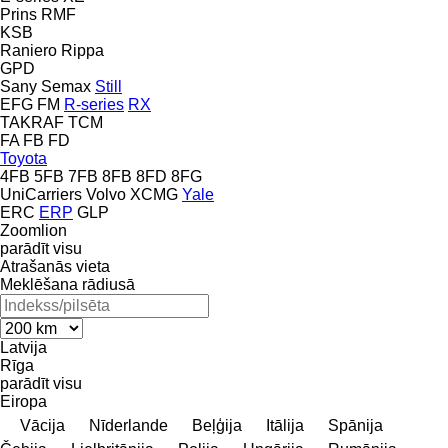
Prins
RMF
KSB
Raniero
Rippa
GPD
Sany
Semax
Still
EFG
FM
R-series
RX
TAKRAF
TCM
FA
FB
FD
Toyota
4FB
5FB
7FB
8FB
8FD
8FG
UniCarriers
Volvo
XCMG
Yale
ERC
ERP
GLP
Zoomlion
parādīt visu
Atrašanās vieta
Meklēšana rādiusā
Latvija
Rīga
parādīt visu
Eiropa
Vācija
Nīderlande
Beļģija
Itālija
Spānija