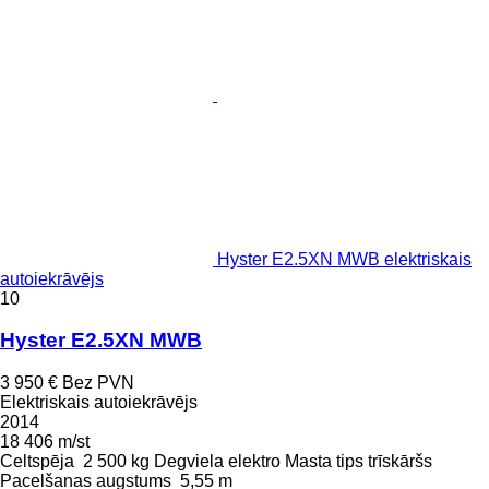
Hyster E2.5XN MWB elektriskais
autoiekrāvējs
10
Hyster E2.5XN MWB
3 950 €
Bez PVN
Elektriskais autoiekrāvējs
2014
18 406 m/st
Celtspēja
2 500 kg
Degviela
elektro
Masta tips
trīskāršs
Pacelšanas augstums
5,55 m