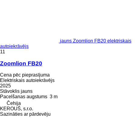
jauns Zoomlion FB20 elektriskais
autoiekrāvējs
11
Zoomlion FB20
Cena pēc pieprasījuma
Elektriskais autoiekrāvējs
2025
Stāvoklis
jauns
Pacelšanas augstums
3 m
Čehija
KEROUŠ, s.r.o.
Sazināties ar pārdevēju