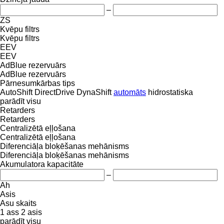
–
ZS
Kvēpu filtrs
Kvēpu filtrs
EEV
EEV
AdBlue rezervuārs
AdBlue rezervuārs
Pārnesumkārbas tips
AutoShift
DirectDrive
DynaShift
automāts
hidrostatiska
parādīt visu
Retarders
Retarders
Centralizētā eļļošana
Centralizētā eļļošana
Diferenciāļa bloķēšanas mehānisms
Diferenciāļa bloķēšanas mehānisms
Akumulatora kapacitāte
–
Ah
Asis
Asu skaits
1 ass
2 asis
parādīt visu