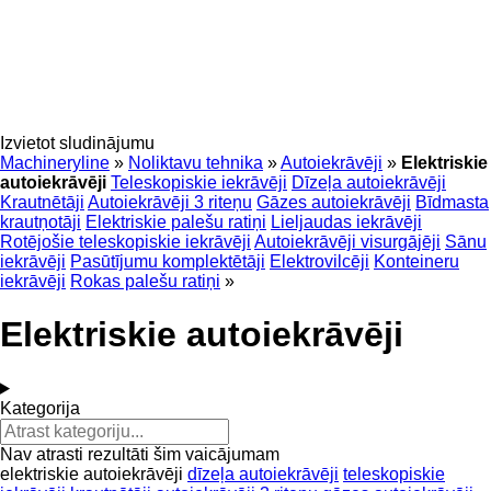
Izvietot sludinājumu
Machineryline
»
Noliktavu tehnika
»
Autoiekrāvēji
»
Elektriskie
autoiekrāvēji
Teleskopiskie iekrāvēji
Dīzeļa autoiekrāvēji
Krautnētāji
Autoiekrāvēji 3 riteņu
Gāzes autoiekrāvēji
Bīdmasta
krautņotāji
Elektriskie palešu ratiņi
Lieljaudas iekrāvēji
Rotējošie teleskopiskie iekrāvēji
Autoiekrāvēji visurgājēji
Sānu
iekrāvēji
Pasūtījumu komplektētāji
Elektrovilcēji
Konteineru
iekrāvēji
Rokas palešu ratiņi
»
Elektriskie autoiekrāvēji
Kategorija
Nav atrasti rezultāti šim vaicājumam
elektriskie autoiekrāvēji
dīzeļa autoiekrāvēji
teleskopiskie