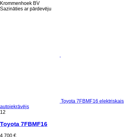
Krommenhoek BV
Sazināties ar pārdevēju
Toyota 7FBMF16 elektriskais
autoiekrāvējs
12
Toyota 7FBMF16
4 700 €