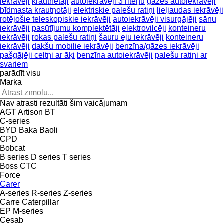
iekrāvēji
krautnētāji
autoiekrāvēji 3 riteņu
gāzes autoiekrāvēji
bīdmasta krautņotāji
elektriskie palešu ratiņi
lieljaudas iekrāvēji
rotējošie teleskopiskie iekrāvēji
autoiekrāvēji visurgājēji
sānu
iekrāvēji
pasūtījumu komplektētāji
elektrovilcēji
konteineru
iekrāvēji
rokas palešu ratiņi
šauru eju iekrāvēji
konteineru
iekrāvēji
dakšu mobilie iekrāvēji
benzīna/gāzes iekrāvēji
pašgājēji celtņi ar āķi
benzīna autoiekrāvēji
palešu ratiņi ar
svariem
parādīt visu
Marka
Nav atrasti rezultāti šim vaicājumam
AGT
Artison
BT
C-series
BYD
Baka
Baoli
CPD
Bobcat
B series
D series
T series
Boss
CTC
Force
Carer
A-series
R-series
Z-series
Carre
Caterpillar
EP
M-series
Cesab