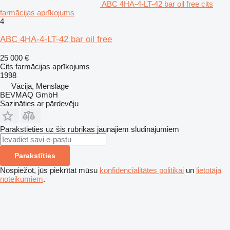
ABC 4HA-4-LT-42 bar oil free cits
farmācijas aprīkojums
4
ABC 4HA-4-LT-42 bar oil free
25 000 €
Cits farmācijas aprīkojums
1998
Vācija, Menslage
BEVMAQ GmbH
Sazināties ar pārdevēju
Parakstieties uz šis rubrikas jaunajiem sludinājumiem
Parakstīties
Nospiežot, jūs piekrītat mūsu
konfidencialitātes politikai
un
lietotāja
noteikumiem
.