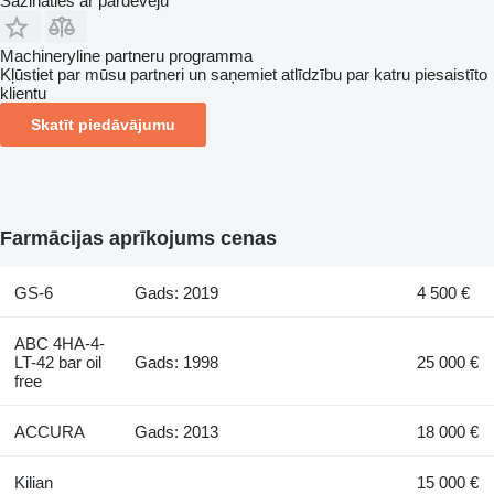
Sazināties ar pārdevēju
Machineryline partneru programma
Kļūstiet par mūsu partneri un saņemiet atlīdzību par katru piesaistīto
klientu
Skatīt piedāvājumu
Farmācijas aprīkojums cenas
GS-6
Gads: 2019
4 500 €
ABC 4HA-4-
LT-42 bar oil
Gads: 1998
25 000 €
free
ACCURA
Gads: 2013
18 000 €
Kilian
15 000 €