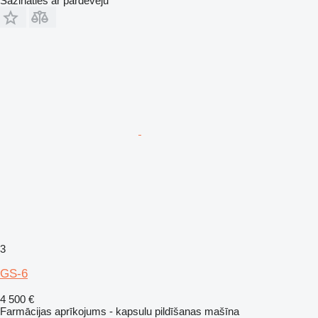
Sazināties ar pārdevēju
3
GS-6
4 500 €
Farmācijas aprīkojums - kapsulu pildīšanas mašīna