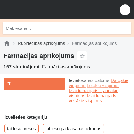
Rūpniecības aprīkojums
Farmācijas aprīkojums
Farmācijas aprīkojums
167 sludinājumi:
Farmācijas aprīkojums
Ievietošanas datums
Dārgākie
vispirms
Lētākie vispirms
Izlaiduma gads - jaunākie
vispirms
Izlaiduma gads -
vecākie vispirms
Izvelieties kategoriju:
tablešu preses
tablešu pārklāšanas iekārtas