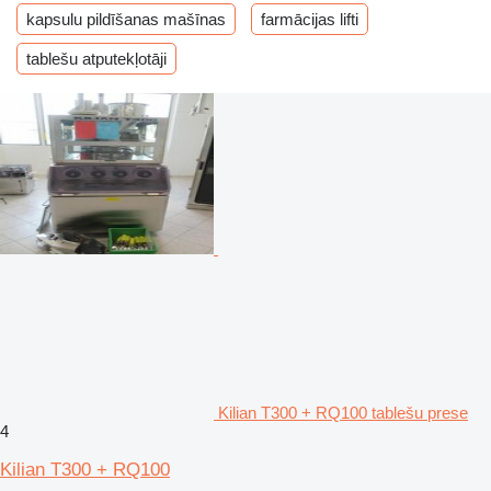
kapsulu pildīšanas mašīnas
farmācijas lifti
tablešu atputekļotāji
Kilian T300 + RQ100 tablešu prese
4
Kilian T300 + RQ100