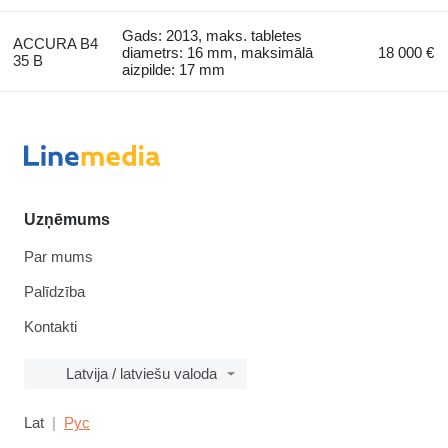
Gads: 2013, maks. tabletes
ACCURA B4
diametrs: 16 mm, maksimālā
18 000 €
35 B
aizpilde: 17 mm
Uzņēmums
Par mums
Palīdzība
Kontakti
Latvija / latviešu valoda
Lat
Рус