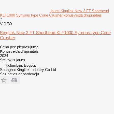
jauns Kinglink New 3 FT Shorthead
KLF1000 Symons type Cone Crusher konusveida drupinātājs
7
VIDEO
Kinglink New 3 FT Shorthead KLF1000 Symons type Cone
Crusher
Cena pēc pieprasījuma
Konusveida drupinātājs
2024
Stāvoklis
jauns
Kolumbija, Bogota
Shanghai Kinglink Industry Co Ltd
Sazināties ar pārdevēju