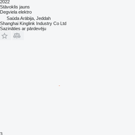
2022
Stāvoklis
jauns
Degviela
elektro
Saūda Arābija, Jeddah
Shanghai Kinglink Industry Co Ltd
Sazināties ar pārdevēju
3