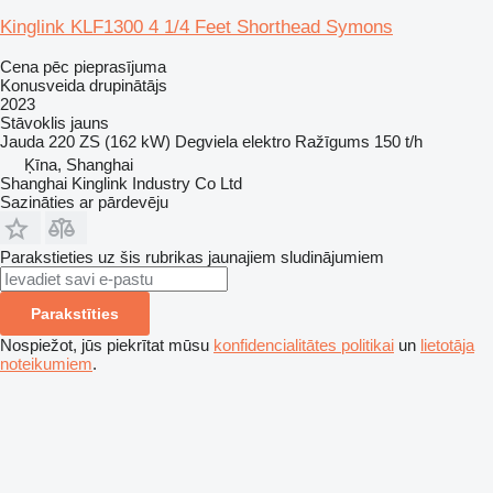
Kinglink KLF1300 4 1/4 Feet Shorthead Symons
Cena pēc pieprasījuma
Konusveida drupinātājs
2023
Stāvoklis
jauns
Jauda
220 ZS (162 kW)
Degviela
elektro
Ražīgums
150 t/h
Ķīna, Shanghai
Shanghai Kinglink Industry Co Ltd
Sazināties ar pārdevēju
Parakstieties uz šis rubrikas jaunajiem sludinājumiem
Parakstīties
Nospiežot, jūs piekrītat mūsu
konfidencialitātes politikai
un
lietotāja
noteikumiem
.