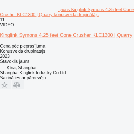
jauns Kinglink Symons 4.25 feet Cone
Crusher KLC1300 | Quarry konusveida drupinātājs
11
VIDEO
Kinglink Symons 4.25 feet Cone Crusher KLC1300 | Quarry
Cena pēc pieprasījuma
Konusveida drupinātājs
2023
Stāvoklis
jauns
Ķīna, Shanghai
Shanghai Kinglink Industry Co Ltd
Sazināties ar pārdevēju