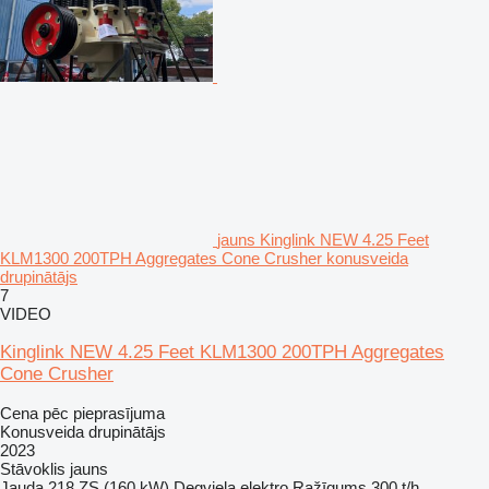
jauns Kinglink NEW 4.25 Feet
KLM1300 200TPH Aggregates Cone Crusher konusveida
drupinātājs
7
VIDEO
Kinglink NEW 4.25 Feet KLM1300 200TPH Aggregates
Cone Crusher
Cena pēc pieprasījuma
Konusveida drupinātājs
2023
Stāvoklis
jauns
Jauda
218 ZS (160 kW)
Degviela
elektro
Ražīgums
300 t/h