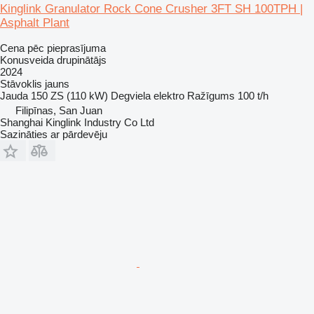
Kinglink Granulator Rock Cone Crusher 3FT SH 100TPH |
Asphalt Plant
Cena pēc pieprasījuma
Konusveida drupinātājs
2024
Stāvoklis
jauns
Jauda
150 ZS (110 kW)
Degviela
elektro
Ražīgums
100 t/h
Filipīnas, San Juan
Shanghai Kinglink Industry Co Ltd
Sazināties ar pārdevēju