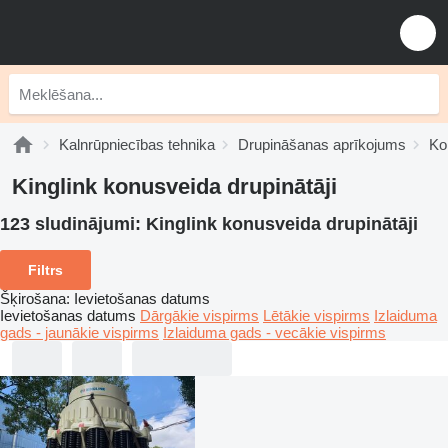
Kalnrūpniecības tehnika
Drupināšanas aprīkojums
Ko
Kinglink konusveida drupinātāji
123 sludinājumi:
Kinglink konusveida drupinātāji
Filtrs
Šķirošana
:
Ievietošanas datums
Ievietošanas datums
Dārgākie vispirms
Lētākie vispirms
Izlaiduma
gads - jaunākie vispirms
Izlaiduma gads - vecākie vispirms