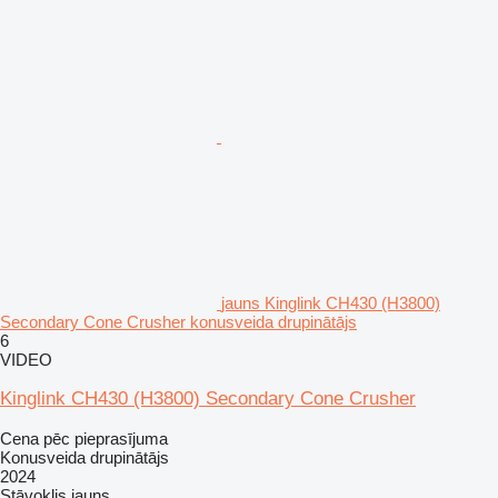
jauns Kinglink CH430 (H3800)
Secondary Cone Crusher konusveida drupinātājs
6
VIDEO
Kinglink CH430 (H3800) Secondary Cone Crusher
Cena pēc pieprasījuma
Konusveida drupinātājs
2024
Stāvoklis
jauns