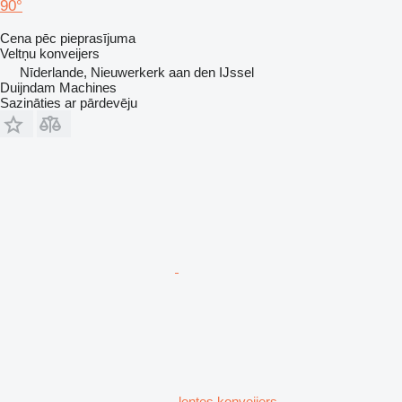
90°
Cena pēc pieprasījuma
Veltņu konveijers
Nīderlande, Nieuwerkerk aan den IJssel
Duijndam Machines
Sazināties ar pārdevēju
lentes konveijers