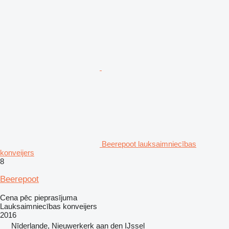
Beerepoot lauksaimniecības
konveijers
8
Beerepoot
Cena pēc pieprasījuma
Lauksaimniecības konveijers
2016
Nīderlande, Nieuwerkerk aan den IJssel