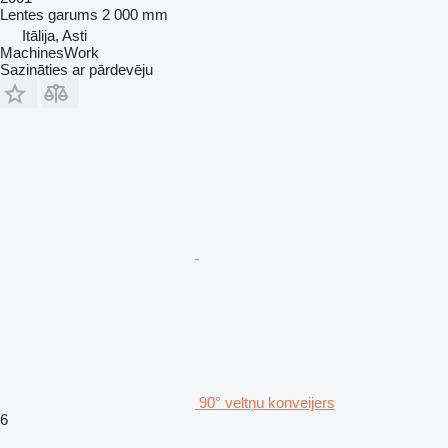
Lentes garums
2 000 mm
Itālija, Asti
MachinesWork
Sazināties ar pārdevēju
90° veltņu konveijers
6