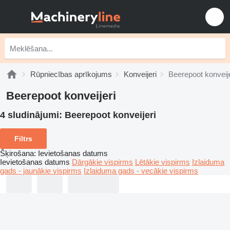
Rūpniecības aprīkojums
Konveijeri
Beerepoot konveije
Beerepoot konveijeri
4 sludinājumi:
Beerepoot konveijeri
Filtrs
Šķirošana
:
Ievietošanas datums
Ievietošanas datums
Dārgākie vispirms
Lētākie vispirms
Izlaiduma
gads - jaunākie vispirms
Izlaiduma gads - vecākie vispirms