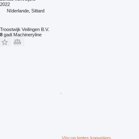
2022
Nīderlande, Sittard
Troostwijk Veilingen B.V.
8
gadi Machineryline
Viscon lentes konveijers