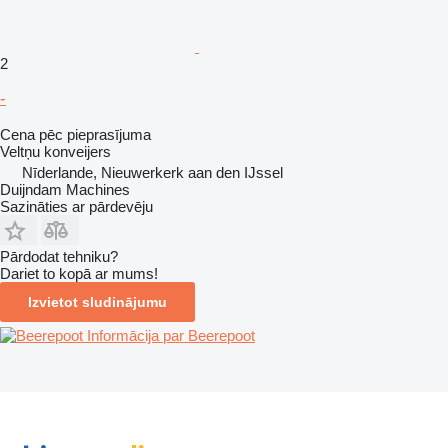
2
-
Cena pēc pieprasījuma
Veltņu konveijers
Nīderlande, Nieuwerkerk aan den IJssel
Duijndam Machines
Sazināties ar pārdevēju
Pārdodat tehniku?
Dariet to kopā ar mums!
Izvietot sludinājumu
Informācija par Beerepoot