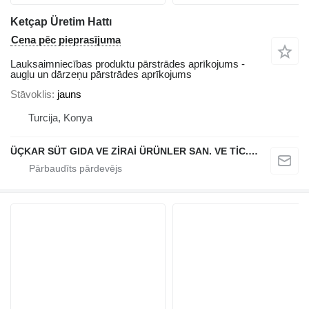
Ketçap Üretim Hattı
Cena pēc pieprasījuma
Lauksaimniecības produktu pārstrādes aprīkojums -
augļu un dārzeņu pārstrādes aprīkojums
Stāvoklis
jauns
Turcija, Konya
ÜÇKAR SÜT GIDA VE ZİRAİ ÜRÜNLER SAN. VE TİC. LTD. ŞTİ.