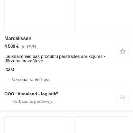
Marcelissen
4 500 €
Ar PVN
Lauksaimniecības produktu pārstrādes aprīkojums -
dārzeņu mazgātuve
2000
Ukraina, s. Volitsya
OOO "Annaland - logistik"