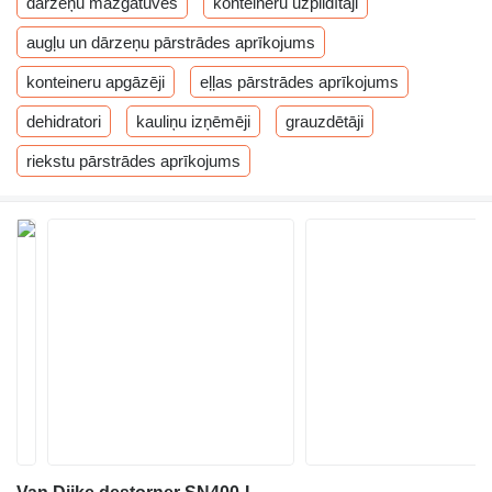
dārzeņu mazgātuves
konteineru uzpildītāji
augļu un dārzeņu pārstrādes aprīkojums
konteineru apgāzēji
eļļas pārstrādes aprīkojums
dehidratori
kauliņu izņēmēji
grauzdētāji
riekstu pārstrādes aprīkojums