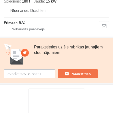
Spiediens
180 t
Jauda
15 kW
Nīderlande, Drachten
Frimach B.V.
Parakstieties uz šis rubrikas jaunajiem
sludinājumiem
Parakstīties