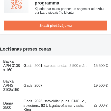
programma
Kļūstiet par mūsu partneri un saņemiet atlīdzību
par katru piesaistīto klientu
Skatīt piedāvājumu
Locīšanas preses cenas
Baykal
APH 3108
Gads: 2001, darba stundas: 2 500 m/st
15 500 €
x 160
Baykal
APHS
Gads: 2007
19 500 €
3108x150
Gads: 2026, stāvoklis: jauns, CNC: ✓,
Dama
27 000 €
spiediens: 63 t, Izgatavošanas valsts:
2500
Ķīna