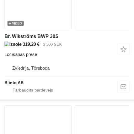
VIDEO
Br. Wikströms BWP 30S
319,20 €
3 500 SEK
Locīšanas prese
Zviedrija, Töreboda
Blinto AB