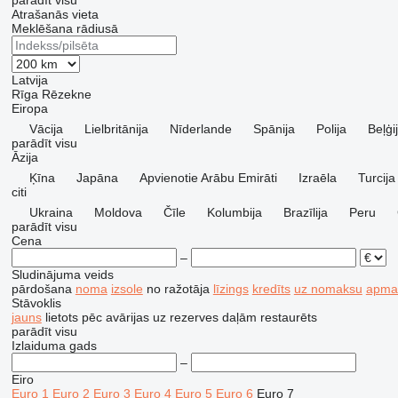
parādīt visu
Atrašanās vieta
Meklēšana rādiusā
Latvija
Rīga
Rēzekne
Eiropa
Vācija
Lielbritānija
Nīderlande
Spānija
Polija
Beļģi
parādīt visu
Āzija
Ķīna
Japāna
Apvienotie Arābu Emirāti
Izraēla
Turcija
citi
Ukraina
Moldova
Čīle
Kolumbija
Brazīlija
Peru
parādīt visu
Cena
–
Sludinājuma veids
pārdošana
noma
izsole
no ražotāja
līzings
kredīts
uz nomaksu
apmai
Stāvoklis
jauns
lietots
pēc avārijas
uz rezerves daļām
restaurēts
parādīt visu
Izlaiduma gads
–
Eiro
Euro 1
Euro 2
Euro 3
Euro 4
Euro 5
Euro 6
Euro 7