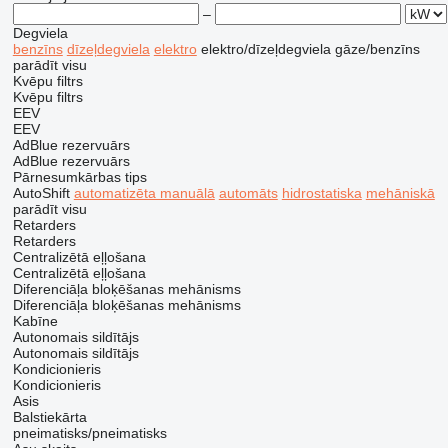
–
Degviela
benzīns
dīzeļdegviela
elektro
elektro/dīzeļdegviela
gāze/benzīns
parādīt visu
Kvēpu filtrs
Kvēpu filtrs
EEV
EEV
AdBlue rezervuārs
AdBlue rezervuārs
Pārnesumkārbas tips
AutoShift
automatizēta manuālā
automāts
hidrostatiska
mehāniskā
parādīt visu
Retarders
Retarders
Centralizētā eļļošana
Centralizētā eļļošana
Diferenciāļa bloķēšanas mehānisms
Diferenciāļa bloķēšanas mehānisms
Kabīne
Autonomais sildītājs
Autonomais sildītājs
Kondicionieris
Kondicionieris
Asis
Balstiekārta
pneimatisks/pneimatisks