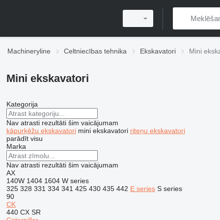
Machineryline
Celtniecības tehnika
Ekskavatori
Mini eksk
Mini ekskavatori
Kategorija
Nav atrasti rezultāti šim vaicājumam
kāpurķēžu ekskavatori
mini ekskavatori
riteņu ekskavatori
parādīt visu
Marka
Nav atrasti rezultāti šim vaicājumam
AX
140W
1404
1604
W series
325
328
331
334
341
425
430
435
442
E series
S series
90
CK
440
CX
SR