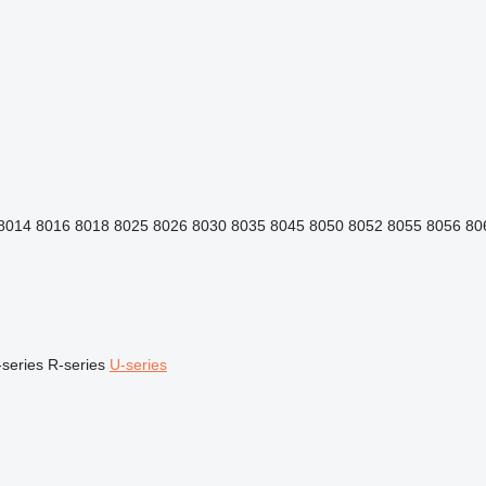
8014
8016
8018
8025
8026
8030
8035
8045
8050
8052
8055
8056
80
series
R-series
U-series