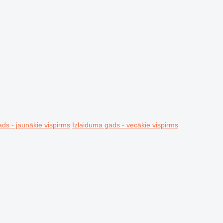
ds - jaunākie vispirms
Izlaiduma gads - vecākie vispirms