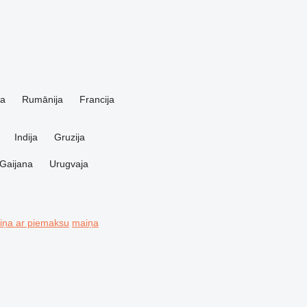
ja
Rumānija
Francija
Indija
Gruzija
Gaijana
Urugvaja
ņa ar piemaksu
maiņa