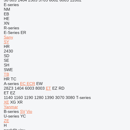
50
803
1404
2503
3703
6002
6003
12002
E-series
NM
EB
HE
XN
R-series
E-Series
ER
Sany
SY
HR
2430
SD
SE
SH
SWE
TB
HR
TC
A-series
EC
ECR
EW
28Z3
1404
6003
8003
ET
EZ
RD
ET
EZ
1140
1160
1190
1280
1390
3070
3080
T-series
XE
XG
XR
Yanmar
B-series
SV
Vio
U-series
YC
ZE
H