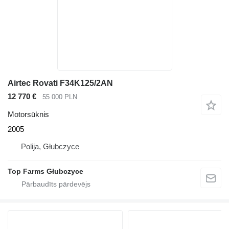
Airtec Rovati F34K125/2AN
12 770 €
55 000 PLN
Motorsūknis
2005
Polija, Głubczyce
Top Farms Głubczyce