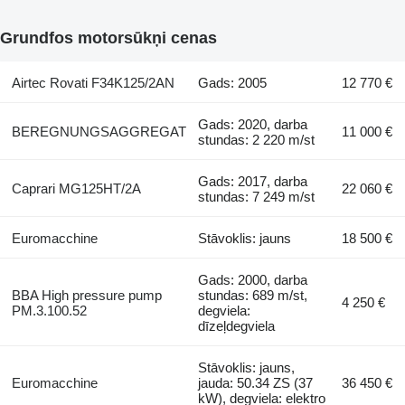
Grundfos motorsūkņi cenas
Airtec Rovati F34K125/2AN
Gads: 2005
12 770 €
Gads: 2020, darba
BEREGNUNGSAGGREGAT
11 000 €
stundas: 2 220 m/st
Gads: 2017, darba
Caprari MG125HT/2A
22 060 €
stundas: 7 249 m/st
Euromacchine
Stāvoklis: jauns
18 500 €
Gads: 2000, darba
BBA High pressure pump
stundas: 689 m/st,
4 250 €
PM.3.100.52
degviela:
dīzeļdegviela
Stāvoklis: jauns,
Euromacchine
jauda: 50.34 ZS (37
36 450 €
kW), degviela: elektro