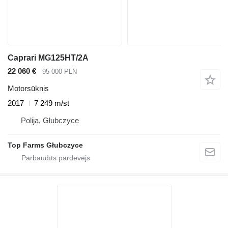
Caprari MG125HT/2A
22 060 €
95 000 PLN
Motorsūknis
2017
7 249 m/st
Polija, Głubczyce
Top Farms Głubczyce