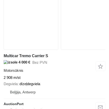
Multicar Tremo Carrier S
4 000 €
Bez PVN
Motorsūknis
2 908 m/st
Degviela
dīzeļdegviela
Beļģija, Antwerp
AuctionPort