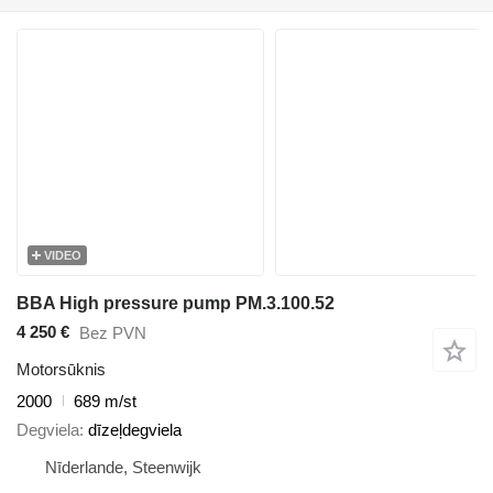
VIDEO
BBA High pressure pump PM.3.100.52
4 250 €
Bez PVN
Motorsūknis
2000
689 m/st
Degviela
dīzeļdegviela
Nīderlande, Steenwijk