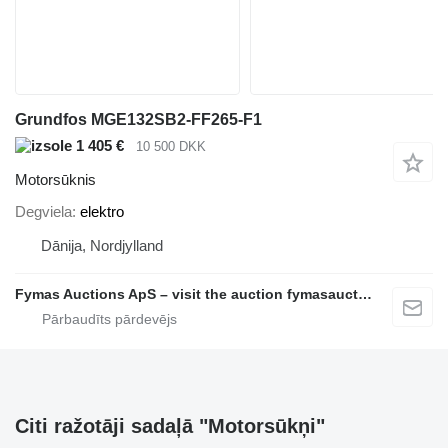
Grundfos MGE132SB2-FF265-F1
1 405 €
10 500 DKK
Motorsūknis
Degviela
elektro
Dānija, Nordjylland
Fymas Auctions ApS – visit the auction fymasauctions.dk
Citi ražotāji sadaļā "Motorsūkņi"