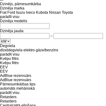
Dzinējs, pārnesumkārba
Dzinēja marka
Fiat
Ford
Isuzu
Iveco
Kubota
Nissan
Toyota
parādīt visu
Dzinēja modelis
Dzinēja jauda
–
Degviela
dīzeļdegviela
elektro
gāze/benzīns
parādīt visu
Kvēpu filtrs
Kvēpu filtrs
EEV
EEV
AdBlue rezervuārs
AdBlue rezervuārs
Pārnesumkārbas tips
automāts
mehāniskā
parādīt visu
Retarders
Retarders
Centralizētā eļļošana