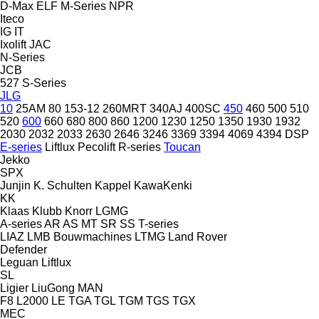
D-Max
ELF
M-Series
NPR
Iteco
IG
IT
Ixolift
JAC
N-Series
JCB
527
S-Series
JLG
10
25AM
80
153-12
260MRT
340AJ
400SC
450
460
500
510
520
600
660
680
800
860
1200
1230
1250
1350
1930
1932
2030
2032
2033
2630
2646
3246
3369
3394
4069
4394
DSP
E-series
Liftlux
Pecolift
R-series
Toucan
Jekko
SPX
Junjin
K. Schulten
Kappel
KawaKenki
KK
Klaas
Klubb
Knorr
LGMG
A-series
AR
AS
MT
SR
SS
T-series
LIAZ
LMB Bouwmachines
LTMG
Land Rover
Defender
Leguan
Liftlux
SL
Ligier
LiuGong
MAN
F8
L2000
LE
TGA
TGL
TGM
TGS
TGX
MEC