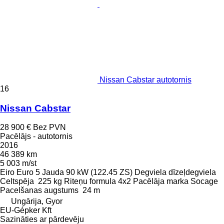
Nissan Cabstar autotornis
16
Nissan Cabstar
28 900 €
Bez PVN
Pacēlājs - autotornis
2016
46 389 km
5 003 m/st
Eiro
Euro 5
Jauda
90 kW (122.45 ZS)
Degviela
dīzeļdegviela
Celtspēja
225 kg
Riteņu formula
4x2
Pacēlāja marka
Socage
Pacelšanas augstums
24 m
Ungārija, Gyor
EU-Gépker Kft
Sazināties ar pārdevēju