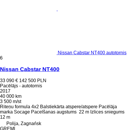
Nissan Cabstar NT400 autotornis
6
Nissan Cabstar NT400
33 090 €
142 500 PLN
Pacēlājs - autotornis
2017
40 000 km
3 500 m/st
Riteņu formula
4x2
Balstiekārta
atspere/atspere
Pacēlāja
marka
Socage
Pacelšanas augstums
22 m
Izlices sniegums
12 m
Polija, Zagnańsk
GREMI