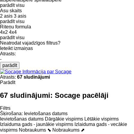
parādīt visu
Asu skaits
2 asis
3 asis
parādīt visu
Riteņu formula
4x2
4x4
parādīt visu
Neatrodat vajadzīgos filtrus?
Ieteikt izmaiņas
Atrasts:
-
parādīt
Informācija par Socage
Atrasts:
67 sludinājumi
Parādīt
67 sludinājumi:
Socage pacēlāji
Filtrs
Šķirošana
:
Ievietošanas datums
Ievietošanas datums
Dārgākie vispirms
Lētākie vispirms
Izlaiduma gads - jaunākie vispirms
Izlaiduma gads - vecākie
vispirms
Nobraukums ⬊
Nobraukums ⬈