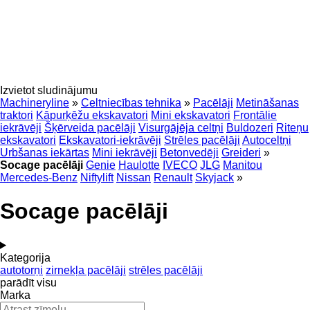
Izvietot sludinājumu
Machineryline
»
Celtniecības tehnika
»
Pacēlāji
Metināšanas
traktori
Kāpurķēžu ekskavatori
Mini ekskavatori
Frontālie
iekrāvēji
Šķērveida pacēlāji
Visurgājēja celtņi
Buldozeri
Riteņu
ekskavatori
Ekskavatori-iekrāvēji
Strēles pacēlāji
Autoceltņi
Urbšanas iekārtas
Mini iekrāvēji
Betonvedēji
Greideri
»
Socage pacēlāji
Genie
Haulotte
IVECO
JLG
Manitou
Mercedes-Benz
Niftylift
Nissan
Renault
Skyjack
»
Socage pacēlāji
Kategorija
autotorņi
zirnekļa pacēlāji
strēles pacēlāji
parādīt visu
Marka