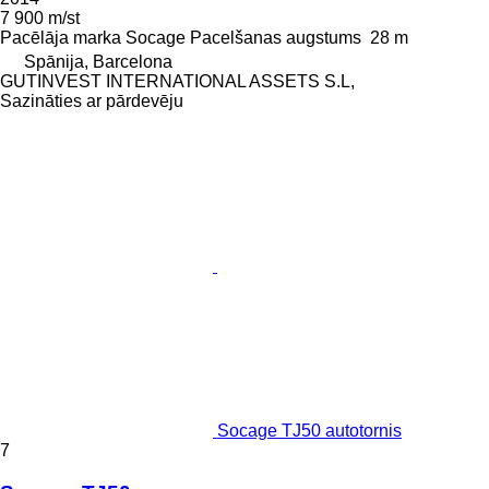
7 900 m/st
Pacēlāja marka
Socage
Pacelšanas augstums
28 m
Spānija, Barcelona
GUTINVEST INTERNATIONAL ASSETS S.L,
Sazināties ar pārdevēju
Socage TJ50 autotornis
7