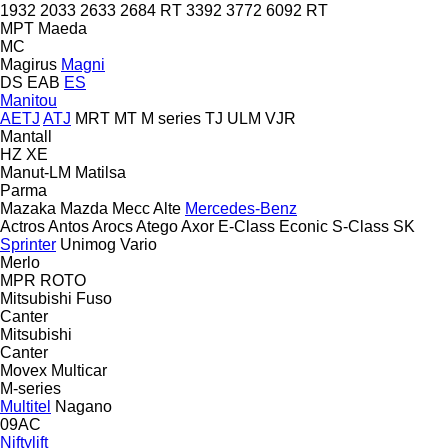
1932
2033
2633
2684 RT
3392
3772
6092 RT
MPT
Maeda
MC
Magirus
Magni
DS
EAB
ES
Manitou
AETJ
ATJ
MRT
MT
M series
TJ
ULM
VJR
Mantall
HZ
XE
Manut-LM
Matilsa
Parma
Mazaka
Mazda
Mecc Alte
Mercedes-Benz
Actros
Antos
Arocs
Atego
Axor
E-Class
Econic
S-Class
SK
Sprinter
Unimog
Vario
Merlo
MPR
ROTO
Mitsubishi Fuso
Canter
Mitsubishi
Canter
Movex
Multicar
M-series
Multitel
Nagano
09AC
Niftylift