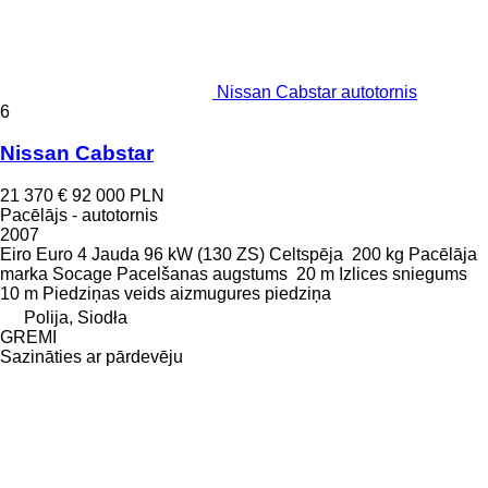
Nissan Cabstar autotornis
6
Nissan Cabstar
21 370 €
92 000 PLN
Pacēlājs - autotornis
2007
Eiro
Euro 4
Jauda
96 kW (130 ZS)
Celtspēja
200 kg
Pacēlāja
marka
Socage
Pacelšanas augstums
20 m
Izlices sniegums
10 m
Piedziņas veids
aizmugures piedziņa
Polija, Siodła
GREMI
Sazināties ar pārdevēju