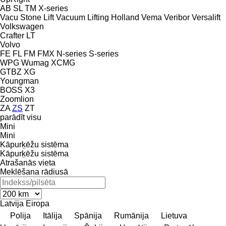
AB
SL
TM
X-series
Vacu Stone Lift
Vacuum Lifting Holland
Vema
Veribor
Versalift
Volkswagen
Crafter
LT
Volvo
FE
FL
FM
FMX
N-series
S-series
WPG
Wumag
XCMG
GTBZ
XG
Youngman
BOSS X3
Zoomlion
ZA
ZS
ZT
parādīt visu
Mini
Mini
Kāpurķēžu sistēma
Kāpurķēžu sistēma
Atrašanās vieta
Meklēšana rādiusā
Latvija
Eiropa
Polija
Itālija
Spānija
Rumānija
Lietuva