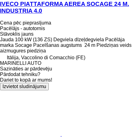
IVECO PIATTAFORMA AEREA SOCAGE 24 M.
INDUSTRIA 4.0
Cena pēc pieprasījuma
Pacēlājs - autotornis
Stāvoklis
jauns
Jauda
100 kW (136 ZS)
Degviela
dīzeļdegviela
Pacēlāja
marka
Socage
Pacelšanas augstums
24 m
Piedziņas veids
aizmugures piedziņa
Itālija, Vaccolino di Comacchio (FE)
MARINELLI AUTO
Sazināties ar pārdevēju
Pārdodat tehniku?
Dariet to kopā ar mums!
Izvietot sludinājumu