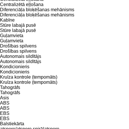
Centralizētā eļļošana
Diferenciāļa bloķēšanas mehānisms
Diferenciāļa bloķēšanas mehānisms
Kabīne
Stūre labajā pusē
Stūre labajā pusē
Guļamvieta
Guļamvieta
Drošības spilvens
Drošības spilvens
Autonomais sildītājs
Autonomais sildītājs
Kondicionieris
Kondicionieris
Kruīza kontrole (tempomāts)
Kruīza kontrole (tempomāts)
Tahogrāfs
Tahogrāfs
Asis
ABS
ABS
EBS
EBS
Balstiekārta
atspere/atspere
spirālatspere