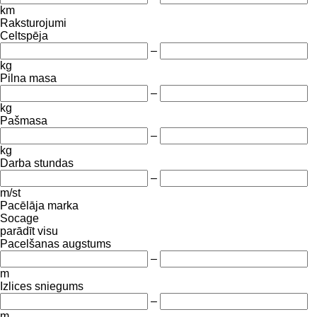
km
Raksturojumi
Celtspēja
–
kg
Pilna masa
–
kg
Pašmasa
–
kg
Darba stundas
–
m/st
Pacēlāja marka
Socage
parādīt visu
Pacelšanas augstums
–
m
Izlices sniegums
–
m