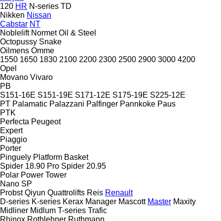
120
HR
N-series
TD
Nikken
Nissan
Cabstar
NT
Noblelift
Normet
Oil & Steel
Octopussy
Snake
Oilmens
Omme
1550
1650
1830
2100
2200
2300
2500
2900
3000
4200
Opel
Movano
Vivaro
PB
S151-16E
S151-19E
S171-12E
S175-19E
S225-12E
PT
Palamatic
Palazzani
Palfinger
Pannkoke
Paus
PTK
Perfecta
Peugeot
Expert
Piaggio
Porter
Pinguely
Platform Basket
Spider 18.90 Pro
Spider 20.95
Polar
Power Tower
Nano SP
Probst
Qiyun
Quattrolifts
Reis
Renault
D-series
K-series
Kerax
Manager
Mascott
Master
Maxity
Midliner
Midlum
T-series
Trafic
Rhinox
Rothlehner
Ruthmann