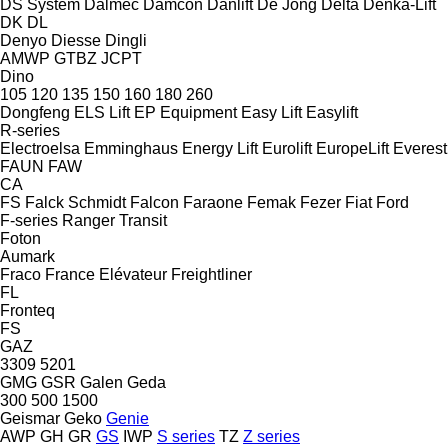
DS System
Dalmec
Damcon
Danlift
De Jong
Delta
Denka-Lift
DK
DL
Denyo
Diesse
Dingli
AMWP
GTBZ
JCPT
Dino
105
120
135
150
160
180
260
Dongfeng
ELS Lift
EP Equipment
Easy Lift
Easylift
R-series
Electroelsa
Emminghaus
Energy Lift
Eurolift
EuropeLift
Everest
FAUN
FAW
CA
FS
Falck Schmidt
Falcon
Faraone
Femak
Fezer
Fiat
Ford
F-series
Ranger
Transit
Foton
Aumark
Fraco
France Elévateur
Freightliner
FL
Fronteq
FS
GAZ
3309
5201
GMG
GSR
Galen
Geda
300
500
1500
Geismar
Geko
Genie
AWP
GH
GR
GS
IWP
S series
TZ
Z series