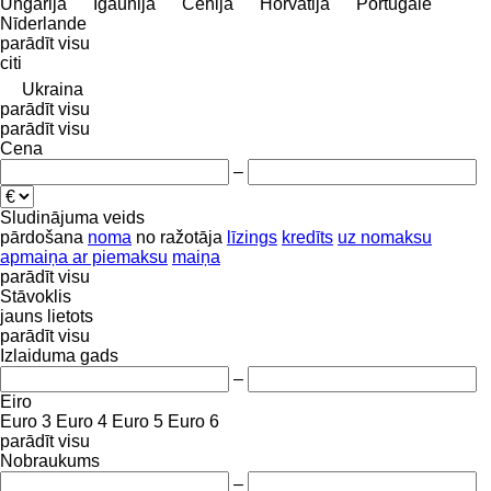
Ungārija
Igaunija
Čehija
Horvātija
Portugāle
Nīderlande
parādīt visu
citi
Ukraina
parādīt visu
parādīt visu
Cena
–
Sludinājuma veids
pārdošana
noma
no ražotāja
līzings
kredīts
uz nomaksu
apmaiņa ar piemaksu
maiņa
parādīt visu
Stāvoklis
jauns
lietots
parādīt visu
Izlaiduma gads
–
Eiro
Euro 3
Euro 4
Euro 5
Euro 6
parādīt visu
Nobraukums
–