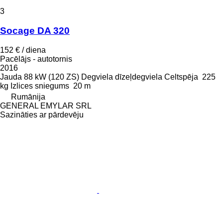
3
Socage DA 320
152 € / diena
Pacēlājs - autotornis
2016
Jauda
88 kW (120 ZS)
Degviela
dīzeļdegviela
Celtspēja
225
kg
Izlices sniegums
20 m
Rumānija
GENERAL EMYLAR SRL
Sazināties ar pārdevēju