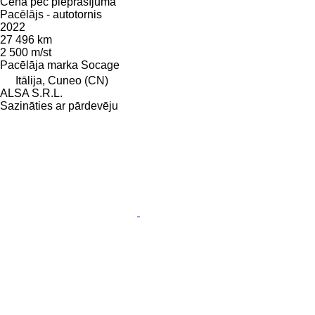
Cena pēc pieprasījuma
Pacēlājs - autotornis
2022
27 496 km
2 500 m/st
Pacēlāja marka
Socage
Itālija, Cuneo (CN)
ALSA S.R.L.
Sazināties ar pārdevēju