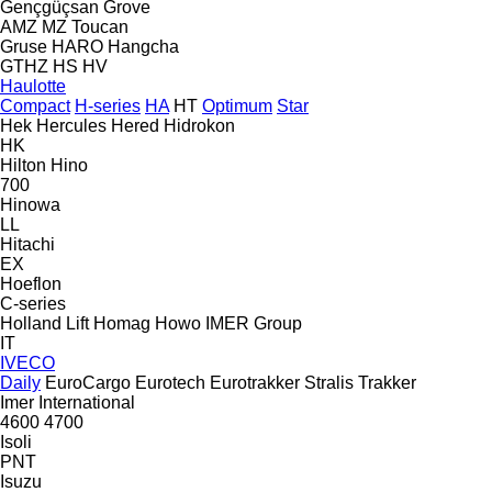
Gençgüçsan
Grove
AMZ
MZ
Toucan
Gruse
HARO
Hangcha
GTHZ
HS
HV
Haulotte
Compact
H-series
HA
HT
Optimum
Star
Hek
Hercules
Hered
Hidrokon
HK
Hilton
Hino
700
Hinowa
LL
Hitachi
EX
Hoeflon
C-series
Holland Lift
Homag
Howo
IMER Group
IT
IVECO
Daily
EuroCargo
Eurotech
Eurotrakker
Stralis
Trakker
Imer
International
4600
4700
Isoli
PNT
Isuzu