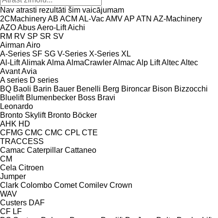
Nav atrasti rezultāti šim vaicājumam
2CMachinery
AB
ACM
AL-Vac
AMV
AP
ATN
AZ-Machinery
AZO
Abus
Aero-Lift
Aichi
RM
RV
SP
SR
SV
Airman
Airo
A-Series
SF
SG
V-Series
X-Series
XL
Al-Lift
Alimak
Alma
AlmaCrawler
Almac
Alp Lift
Altec
Altec
Avant
Avia
A series
D series
BQ
Baoli
Barin
Bauer
Benelli
Berg
Bironcar
Bison
Bizzocchi
Bluelift
Blumenbecker
Boss
Bravi
Leonardo
Bronto Skylift
Bronto
Böcker
AHK
HD
CFMG
CMC
CMC
CPL
CTE
TRACCESS
Camac
Caterpillar
Cattaneo
CM
Cela
Citroen
Jumper
Clark
Colombo
Comet
Comilev
Crown
WAV
Custers
DAF
CF
LF