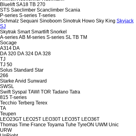
Bluelift SA18
TB 270
STS
Saeclimber
Scanclimber
Scania
P-series
S-series
T-series
Schmalz
Sequani
Sinoboom
Sinotruk Howo
Sky King
Skyjack
SJ
Skytrak
Smart
Smartlift
Snorkel
A-series
AB
M-series
S-series
SL
TB
TM
Socage
A314
DA
DA 320
DA 324
DA 328
TJ
TJ 50
Solus
Standard
Star
266
Starke Arvid
Sunward
SWSL
Swift
Syspal
TAWI
TOR
Tadano
Tatra
815
T-series
Tecchio
Terberg
Terex
TA
Teupen
LEO23GT
LEO25T
LEO30T
LEO35T
LEO36T
Thomas
Time France
Toyama
Tuhe
TyreON
UWM
Unic
URW
UpRight