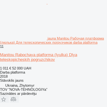
jauna Manitou Рабочая платформа
(люлька) Для телескопических погрузчиков darba platforma
11
Manitou Rabochaya platforma (lyulka) Dlya
teleskopicheskih pogruzchikov
1 011 €
52 000 UAH
Darba platforma
2018
Stāvoklis
jauns
Ukraina, Zhytomyr
TOV "NOVA-TEHNOLOGIYa"
Sazināties ar pārdevēju