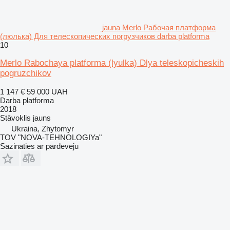
jauna Merlo Рабочая платформа
(люлька) Для телескопических погрузчиков darba platforma
10
Merlo Rabochaya platforma (lyulka) Dlya teleskopicheskih
pogruzchikov
1 147 €
59 000 UAH
Darba platforma
2018
Stāvoklis
jauns
Ukraina, Zhytomyr
TOV "NOVA-TEHNOLOGIYa"
Sazināties ar pārdevēju