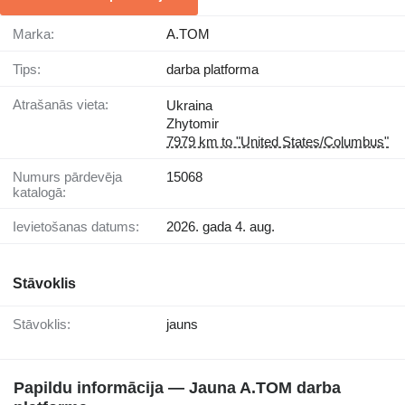
Marka:
A.TOM
Tips:
darba platforma
Atrašanās vieta:
Ukraina
Zhytomir
7979 km to "United States/Columbus"
Numurs pārdevēja
15068
katalogā:
Ievietošanas datums:
2026. gada 4. aug.
Stāvoklis
Stāvoklis:
jauns
Papildu informācija — Jauna A.TOM darba