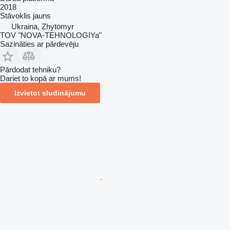
2018
Stāvoklis
jauns
Ukraina, Zhytomyr
TOV "NOVA-TEHNOLOGIYa"
Sazināties ar pārdevēju
Pārdodat tehniku?
Dariet to kopā ar mums!
Izvietot sludinājumu