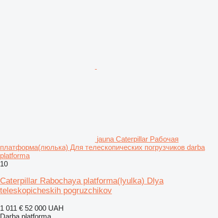
jauna Caterpillar Рабочая
платформа(люлька) Для телескопических погрузчиков darba
platforma
10
Caterpillar Rabochaya platforma(lyulka) Dlya
teleskopicheskih pogruzchikov
1 011 €
52 000 UAH
Darba platforma