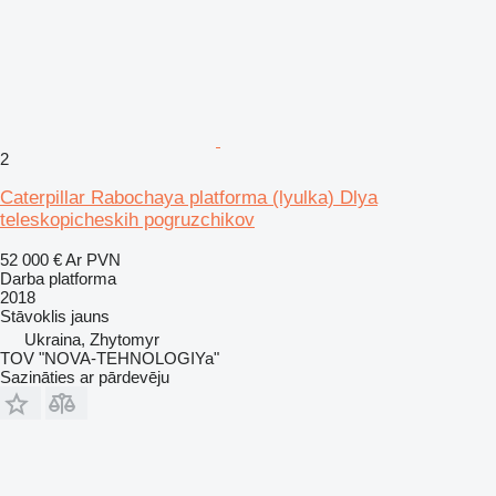
2
Caterpillar Rabochaya platforma (lyulka) Dlya
teleskopicheskih pogruzchikov
52 000 €
Ar PVN
Darba platforma
2018
Stāvoklis
jauns
Ukraina, Zhytomyr
TOV "NOVA-TEHNOLOGIYa"
Sazināties ar pārdevēju