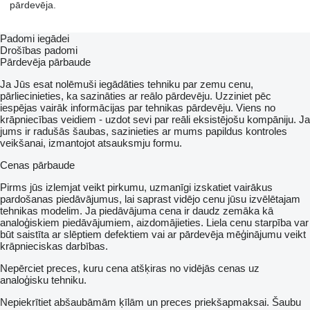
pārdevēja.
Padomi iegādei
Drošības padomi
Pārdevēja pārbaude
Ja Jūs esat nolēmuši iegādāties tehniku par zemu cenu,
pārliecinieties, ka sazināties ar reālo pārdevēju. Uzziniet pēc
iespējas vairāk informācijas par tehnikas pārdevēju. Viens no
krāpniecības veidiem - uzdot sevi par reāli eksistējošu kompāniju. Ja
jums ir radušās šaubas, sazinieties ar mums papildus kontroles
veikšanai, izmantojot atsauksmju formu.
Cenas pārbaude
Pirms jūs izlemjat veikt pirkumu, uzmanīgi izskatiet vairākus
pardošanas piedāvājumus, lai saprast vidējo cenu jūsu izvēlētajam
tehnikas modelim. Ja piedāvājuma cena ir daudz zemāka kā
analoģiskiem piedāvājumiem, aizdomājieties. Liela cenu starpība var
būt saistīta ar slēptiem defektiem vai ar pārdevēja mēģinājumu veikt
krāpnieciskas darbības.
Nepērciet preces, kuru cena atšķiras no vidējās cenas uz
analoģisku tehniku.
Nepiekrītiet abšaubāmām ķīlām un preces priekšapmaksai. Šaubu