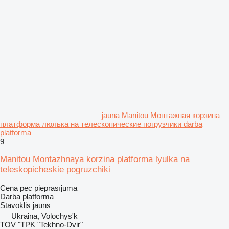
jauna Manitou Монтажная корзина
платформа люлька на телескопические погрузчики darba
platforma
9
Manitou Montazhnaya korzina platforma lyulka na
teleskopicheskie pogruzchiki
Cena pēc pieprasījuma
Darba platforma
Stāvoklis
jauns
Ukraina, Volochys'k
TOV "TPK "Tekhno-Dvir"