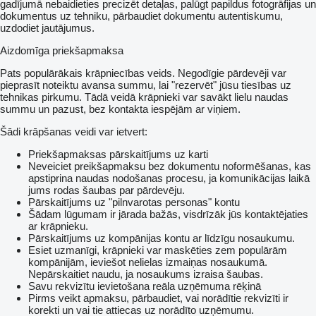
gadījumā nebaidieties precizēt detaļas, palūgt papildus fotogrāfijas un
dokumentus uz tehniku, pārbaudiet dokumentu autentiskumu,
uzdodiet jautājumus.
Aizdomīga priekšapmaksa
Pats populārākais krāpniecības veids. Negodīgie pārdevēji var
pieprasīt noteiktu avansa summu, lai "rezervēt" jūsu tiesības uz
tehnikas pirkumu. Tādā veidā krāpnieki var savākt lielu naudas
summu un pazust, bez kontakta iespējām ar viņiem.
Šādi krāpšanas veidi var ietvert:
Priekšapmaksas pārskaitījums uz karti
Neveiciet preikšapmaksu bez dokumentu noformēšanas, kas
apstiprina naudas nodošanas procesu, ja komunikācijas laikā
jums rodas šaubas par pārdevēju.
Pārskaitījums uz "pilnvarotas personas" kontu
Šādam lūgumam ir jārada bažās, visdrīzāk jūs kontaktējaties
ar krāpnieku.
Pārskaitījums uz kompānijas kontu ar līdzīgu nosaukumu.
Esiet uzmanīgi, krāpnieki var maskēties zem populārām
kompānijām, ieviešot nelielas izmaiņas nosaukumā.
Nepārskaitiet naudu, ja nosaukums izraisa šaubas.
Savu rekvizītu ievietošana reāla uzņēmuma rēķinā
Pirms veikt apmaksu, pārbaudiet, vai norādītie rekvizīti ir
korekti un vai tie attiecas uz norādīto uzņēmumu.