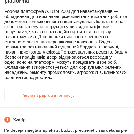
platforma
Робоча платформа А.ТОМ 2000 для навантажувачів —
обладнання для виконання різноманітних висотних робіт за
допомогою телескопічного навантажувача. Люлька являє
собою металеву конструкцію у вигляді платформи з
поручнями, яка легко та надійно кріпиться на стрілу
навантажувача. Дно люльки виконано з рифленого
сталевого листа, що перешкоджає ковзанню. Вздовж
периметра розташований суцільний бордюр та поручні,
наявні пристрої для фіксації страхувальних ременів. Задля
безпеки працівників двері відкриваються всередину,
одночасно на платформі можуть працювати двоє осіб.
Обладнання використовується для обрізування зелених
насаджень, ремонту промислових, агрооб’єктів, клінінгових
робіт на господарствах.
Pieprasīt papildu informāciju
Svarīgi
Pārdevēja sniegtais apraksts. Lūdzu, precizējiet visas detaļas pie