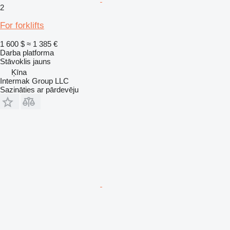
2
For forklifts
1 600 $
≈ 1 385 €
Darba platforma
Stāvoklis
jauns
Ķīna
Intermak Group LLC
Sazināties ar pārdevēju