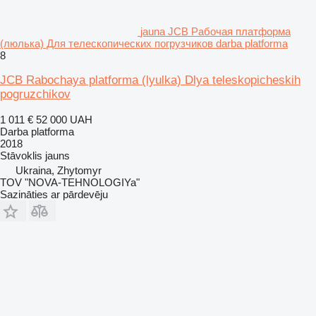
jauna JCB Рабочая платформа
(люлька) Для телескопических погрузчиков darba platforma
8
JCB Rabochaya platforma (lyulka) Dlya teleskopicheskih
pogruzchikov
1 011 €
52 000 UAH
Darba platforma
2018
Stāvoklis
jauns
Ukraina, Zhytomyr
TOV "NOVA-TEHNOLOGIYa"
Sazināties ar pārdevēju