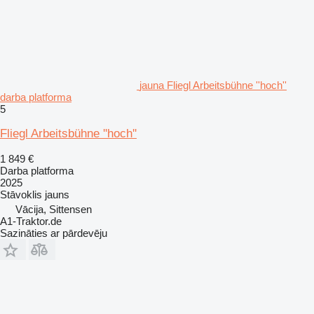
jauna Fliegl Arbeitsbühne ''hoch''
darba platforma
5
Fliegl Arbeitsbühne ''hoch''
1 849 €
Darba platforma
2025
Stāvoklis
jauns
Vācija, Sittensen
A1-Traktor.de
Sazināties ar pārdevēju