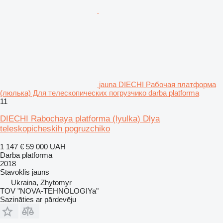
jauna DIECHI Рабочая платформа
(люлька) Для телескопических погрузчико darba platforma
11
DIECHI Rabochaya platforma (lyulka) Dlya
teleskopicheskih pogruzchiko
1 147 €
59 000 UAH
Darba platforma
2018
Stāvoklis
jauns
Ukraina, Zhytomyr
TOV "NOVA-TEHNOLOGIYa"
Sazināties ar pārdevēju