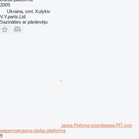
2009
Ukraina, smt. Kulykiv
V.Y.parts.Ltd
Sazināties ar pārdevēju
jauna Робоча платформа РП для
навантажувача darba platforma
9