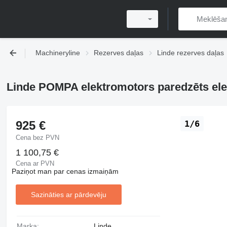
Machineryline
Rezerves daļas
Linde rezerves daļas
Linde POMPA elektromotors paredzēts elek
925 €
1/6
Cena bez PVN
1 100,75 €
Cena ar PVN
Paziņot man par cenas izmaiņām
Sazināties ar pārdevēju
Marka:
Linde