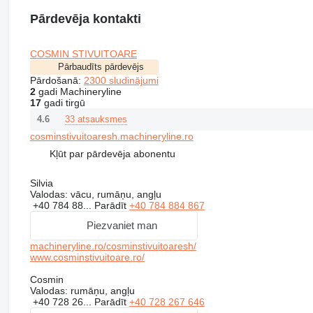
Pārdevēja kontakti
COSMIN STIVUITOARE
Pārbaudīts pārdevējs
Pārdošanā:
2300 sludinājumi
2
gadi Machineryline
17
gadi tirgū
33 atsauksmes
4.6
cosminstivuitoaresh.machineryline.ro
Kļūt par pārdevēja abonentu
Silvia
Valodas:
vācu, rumāņu, angļu
+40 784 88...
Parādīt
+40 784 884 867
Piezvaniet man
machineryline.ro/cosminstivuitoaresh/
www.cosminstivuitoare.ro/
Cosmin
Valodas:
rumāņu, angļu
+40 728 26...
Parādīt
+40 728 267 646