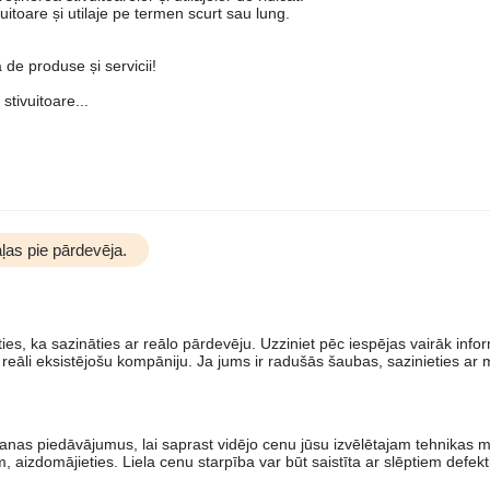
ivuitoare și utilaje pe termen scurt sau lung.
de produse și servicii!
tivuitoare...
ļas pie pārdevēja.
es, ka sazināties ar reālo pārdevēju. Uzziniet pēc iespējas vairāk info
 reāli eksistējošu kompāniju. Ja jums ir radušās šaubas, sazinieties ar
šanas piedāvājumus, lai saprast vidējo cenu jūsu izvēlētajam tehnikas 
zdomājieties. Liela cenu starpība var būt saistīta ar slēptiem defekt