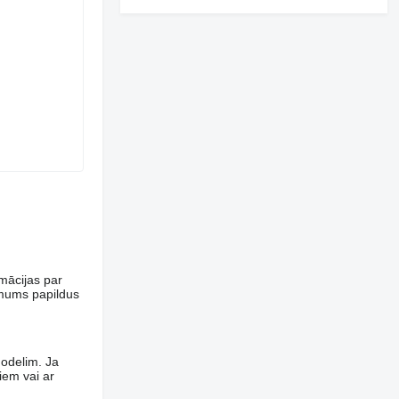
rmācijas par
 mums papildus
modelim. Ja
iem vai ar