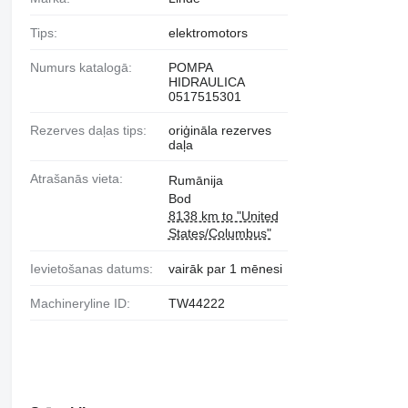
Tips:
elektromotors
Numurs katalogā:
POMPA
HIDRAULICA
0517515301
Rezerves daļas tips:
oriģināla rezerves
daļa
Atrašanās vieta:
Rumānija
Bod
8138 km to "United
States/Columbus"
Ievietošanas datums:
vairāk par 1 mēnesi
Machineryline ID:
TW44222