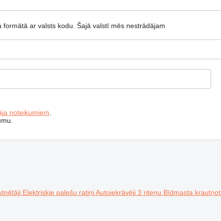
 formātā ar valsts kodu.
Šajā valstī mēs nestrādājam
tāja noteikumiem
.
jumu.
tnētāji
Elektriskie palešu ratiņi
Autoiekrāvēji 3 riteņu
Bīdmasta krautņot