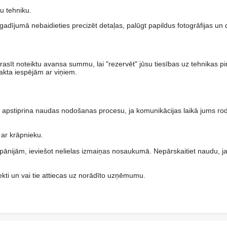
u tehniku.
dījumā nebaidieties precizēt detaļas, palūgt papildus fotogrāfijas u
rasīt noteiktu avansa summu, lai "rezervēt" jūsu tiesības uz tehnikas 
akta iespējām ar viņiem.
pstiprina naudas nodošanas procesu, ja komunikācijas laikā jums ro
 ar krāpnieku.
pānijām, ieviešot nelielas izmaiņas nosaukumā. Nepārskaitiet naudu, 
rekti un vai tie attiecas uz norādīto uzņēmumu.