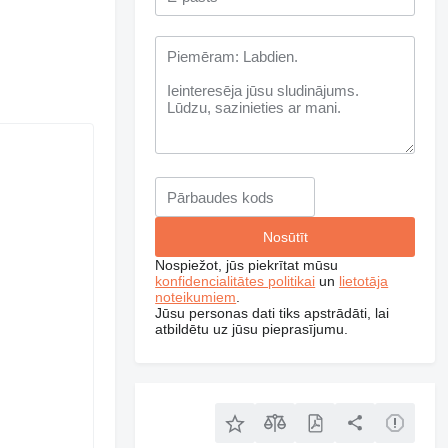
Nospiežot, jūs piekrītat mūsu
konfidencialitātes politikai
un
lietotāja
noteikumiem
.
Jūsu personas dati tiks apstrādāti, lai
atbildētu uz jūsu pieprasījumu.