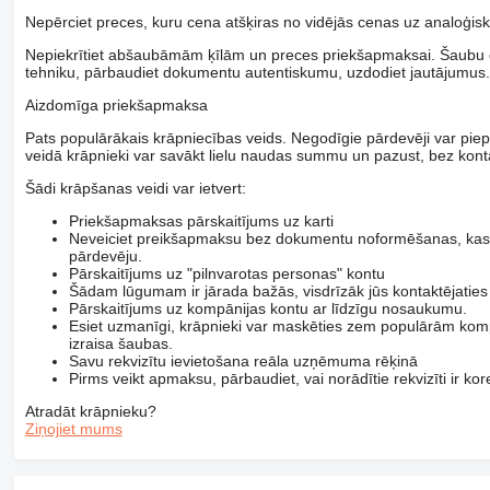
Nepērciet preces, kuru cena atšķiras no vidējās cenas uz analoģisk
Nepiekrītiet abšaubāmām ķīlām un preces priekšapmaksai. Šaubu ga
tehniku, pārbaudiet dokumentu autentiskumu, uzdodiet jautājumus.
Aizdomīga priekšapmaksa
Pats populārākais krāpniecības veids. Negodīgie pārdevēji var piep
veidā krāpnieki var savākt lielu naudas summu un pazust, bez kont
Šādi krāpšanas veidi var ietvert:
Priekšapmaksas pārskaitījums uz karti
Neveiciet preikšapmaksu bez dokumentu noformēšanas, kas a
pārdevēju.
Pārskaitījums uz "pilnvarotas personas" kontu
Šādam lūgumam ir jārada bažās, visdrīzāk jūs kontaktējaties
Pārskaitījums uz kompānijas kontu ar līdzīgu nosaukumu.
Esiet uzmanīgi, krāpnieki var maskēties zem populārām kom
izraisa šaubas.
Savu rekvizītu ievietošana reāla uzņēmuma rēķinā
Pirms veikt apmaksu, pārbaudiet, vai norādītie rekvizīti ir ko
Atradāt krāpnieku?
Ziņojiet mums