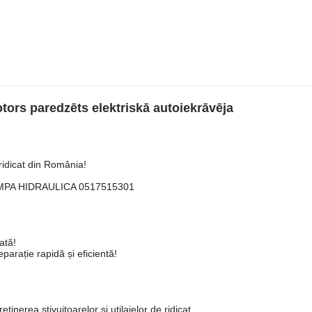
ors paredzēts elektriskā autoiekrāvēja
ridicat din România!
MPA HIDRAULICA 0517515301
ată!
arație rapidă și eficientă!
ținerea stivuitoarelor și utilajelor de ridicat.