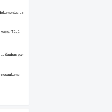
n dokumentus uz
pirkumu. Tādā
das šaubas par
ja nosaukums