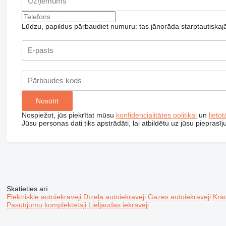
Lūdzu, papildus pārbaudiet numuru: tas jānorāda starptautiskajā
Nospiežot, jūs piekrītat mūsu
konfidencialitātes politikai
un
lieto
Jūsu personas dati tiks apstrādāti, lai atbildētu uz jūsu pieprasī
Skatieties arī
Elektriskie autoiekrāvēji
Dīzeļa autoiekrāvēji
Gāzes autoiekrāvēji
Krau
Pasūtījumu komplektētāji
Lieljaudas iekrāvēji