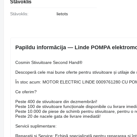
Stāvoklis
Stāvoklis:
lietots
Papildu informācija — Linde POMPA elektromot
Cosmin Stivuitoare Second Hand®
Descoperă cele mai bune oferte pentru stivuitoare și utilaje de 
În stoc acum: MOTOR ELECTRIC LINDE 0009761280 CU PO
Ce oferim?
Peste 400 de stivuitoare din dezmembrări!
Peste 100 de stivuitoare funcționale disponibile cu livrare imedi
Peste 10.000 de piese de schimb pentru stivuitoare, pentru o rep
Peste 20 de nacele gata de livrare imediată!
Servicii suplimentare:
Reparatii și Service: Echipă specializată pentru repararea și între