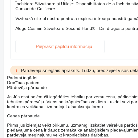
Închiriere Stivuitoare și Utilaje: Disponibilitatea de a închiria st
Cursuri de Calificare
Vizitează site-ul nostru pentru a explora întreaga noastră gamă 
Alege Cosmin Stivuitoare Second Hand® - Din dragoste pentru s
Pieprasīt papildu informāciju
Pārdevēja sniegtais apraksts. Lūdzu, precizējiet visas deta
Padomi iegādei
Drošības padomi
Pārdevēja pārbaude
Ja Jūs esat nolēmuši iegādāties tehniku par zemu cenu, pārliecinieti
tehnikas pārdevēju. Viens no krāpniecības veidiem - uzdot sevi par
kontroles veikšanai, izmantojot atsauksmju formu.
Cenas pārbaude
Pirms jūs izlemjat veikt pirkumu, uzmanīgi izskatiet vairākus pardo
piedāvājuma cena ir daudz zemāka kā analoģiskiem piedāvājumiem, ai
pārdevēja mēģinājumu veikt krāpnieciskas darbības.