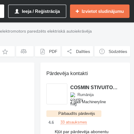
Ieeja / Reģistrācija
Izvietot sludinājumu
lektromotors paredzēts elektriskā autoiekrāvēja
PDF
Dalīties
Sūdzēties
Pārdevēja kontakti
COSMIN STIVUITOARE
Rumānija
2 gadi Machineryline
Pārbaudīts pārdevējs
33 atsauksmes
4.6
Kļūt par pārdevēja abonentu