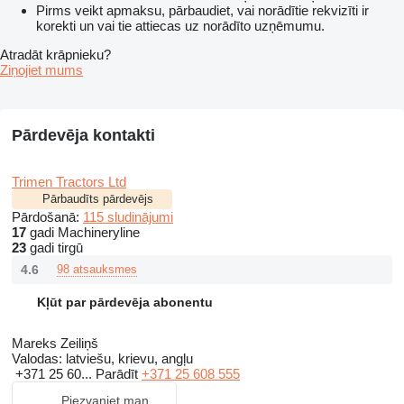
Pirms veikt apmaksu, pārbaudiet, vai norādītie rekvizīti ir
korekti un vai tie attiecas uz norādīto uzņēmumu.
Atradāt krāpnieku?
Ziņojiet mums
Pārdevēja kontakti
Trimen Tractors Ltd
Pārbaudīts pārdevējs
Pārdošanā:
115 sludinājumi
17
gadi Machineryline
23
gadi tirgū
4.6
98 atsauksmes
Kļūt par pārdevēja abonentu
Mareks Zeiliņš
Valodas:
latviešu, krievu, angļu
+371 25 60...
Parādīt
+371 25 608 555
Piezvaniet man