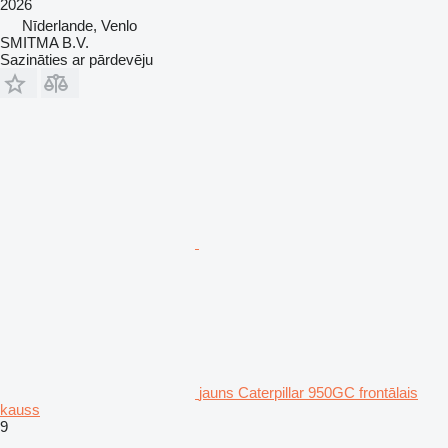
2026
Nīderlande, Venlo
SMITMA B.V.
Sazināties ar pārdevēju
jauns Caterpillar 950GC frontālais
kauss
9