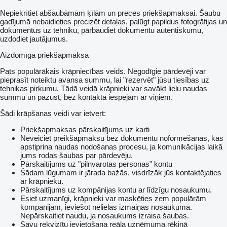
Nepiekrītiet abšaubāmām ķīlām un preces priekšapmaksai. Šaubu
gadījumā nebaidieties precizēt detaļas, palūgt papildus fotogrāfijas un
dokumentus uz tehniku, pārbaudiet dokumentu autentiskumu,
uzdodiet jautājumus.
Aizdomīga priekšapmaksa
Pats populārākais krāpniecības veids. Negodīgie pārdevēji var
pieprasīt noteiktu avansa summu, lai "rezervēt" jūsu tiesības uz
tehnikas pirkumu. Tādā veidā krāpnieki var savākt lielu naudas
summu un pazust, bez kontakta iespējām ar viņiem.
Šādi krāpšanas veidi var ietvert:
Priekšapmaksas pārskaitījums uz karti
Neveiciet preikšapmaksu bez dokumentu noformēšanas, kas
apstiprina naudas nodošanas procesu, ja komunikācijas laikā
jums rodas šaubas par pārdevēju.
Pārskaitījums uz "pilnvarotas personas" kontu
Šādam lūgumam ir jārada bažās, visdrīzāk jūs kontaktējaties
ar krāpnieku.
Pārskaitījums uz kompānijas kontu ar līdzīgu nosaukumu.
Esiet uzmanīgi, krāpnieki var maskēties zem populārām
kompānijām, ieviešot nelielas izmaiņas nosaukumā.
Nepārskaitiet naudu, ja nosaukums izraisa šaubas.
Savu rekvizītu ievietošana reāla uzņēmuma rēķinā