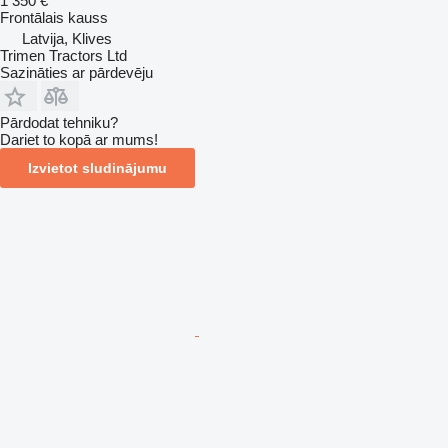
1 350 €
Frontālais kauss
Latvija, Klives
Trimen Tractors Ltd
Sazināties ar pārdevēju
Pārdodat tehniku?
Dariet to kopā ar mums!
Izvietot sludinājumu