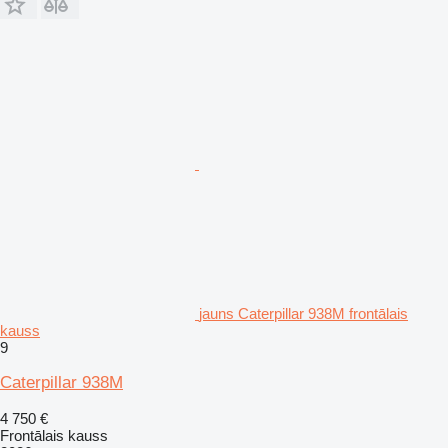
jauns Caterpillar 938M frontālais
kauss
9
Caterpillar 938M
4 750 €
Frontālais kauss