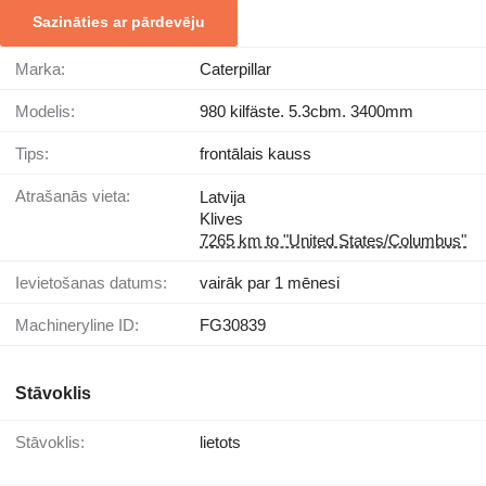
Sazināties ar pārdevēju
Marka:
Caterpillar
Modelis:
980 kilfäste. 5.3cbm. 3400mm
Tips:
frontālais kauss
Atrašanās vieta:
Latvija
Klives
7265 km to "United States/Columbus"
Ievietošanas datums:
vairāk par 1 mēnesi
Machineryline ID:
FG30839
Stāvoklis
Stāvoklis:
lietots