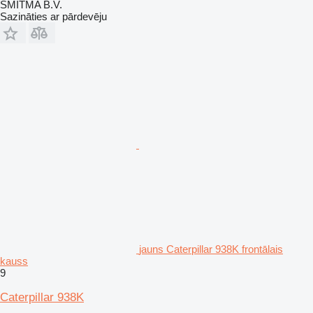
SMITMA B.V.
Sazināties ar pārdevēju
jauns Caterpillar 938K frontālais
kauss
9
Caterpillar 938K