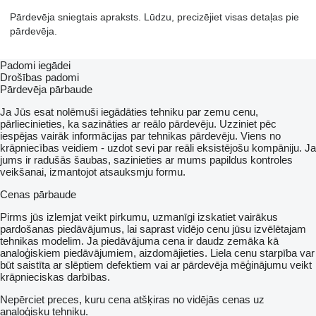
Pārdevēja sniegtais apraksts. Lūdzu, precizējiet visas detaļas pie
pārdevēja.
Padomi iegādei
Drošības padomi
Pārdevēja pārbaude
Ja Jūs esat nolēmuši iegādāties tehniku par zemu cenu,
pārliecinieties, ka sazināties ar reālo pārdevēju. Uzziniet pēc
iespējas vairāk informācijas par tehnikas pārdevēju. Viens no
krāpniecības veidiem - uzdot sevi par reāli eksistējošu kompāniju. Ja
jums ir radušās šaubas, sazinieties ar mums papildus kontroles
veikšanai, izmantojot atsauksmju formu.
Cenas pārbaude
Pirms jūs izlemjat veikt pirkumu, uzmanīgi izskatiet vairākus
pardošanas piedāvājumus, lai saprast vidējo cenu jūsu izvēlētajam
tehnikas modelim. Ja piedāvājuma cena ir daudz zemāka kā
analoģiskiem piedāvājumiem, aizdomājieties. Liela cenu starpība var
būt saistīta ar slēptiem defektiem vai ar pārdevēja mēģinājumu veikt
krāpnieciskas darbības.
Nepērciet preces, kuru cena atšķiras no vidējās cenas uz
analoģisku tehniku.