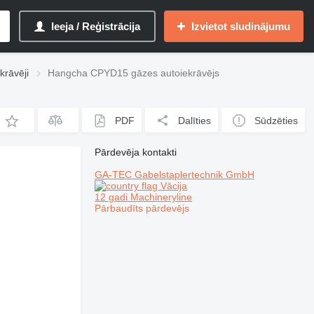
Ieeja / Reģistrācija
Izvietot sludinājumu
krāvēji
Hangcha CPYD15 gāzes autoiekrāvējs
PDF
Dalīties
Sūdzēties
Pārdevēja kontakti
GA-TEC Gabelstaplertechnik GmbH
Vācija
12 gadi Machineryline
Pārbaudīts pārdevējs