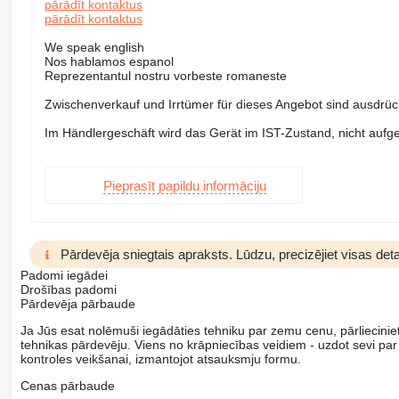
pārādīt kontaktus
pārādīt kontaktus
We speak english
Nos hablamos espanol
Reprezentantul nostru vorbeste romaneste
Zwischenverkauf und Irrtümer für dieses Angebot sind ausdrück
Im Händlergeschäft wird das Gerät im IST-Zustand, nicht aufgea
Pieprasīt papildu informāciju
Pārdevēja sniegtais apraksts. Lūdzu, precizējiet visas deta
Padomi iegādei
Drošības padomi
Pārdevēja pārbaude
Ja Jūs esat nolēmuši iegādāties tehniku par zemu cenu, pārliecinieti
tehnikas pārdevēju. Viens no krāpniecības veidiem - uzdot sevi par
kontroles veikšanai, izmantojot atsauksmju formu.
Cenas pārbaude