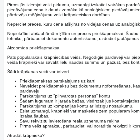
Pirms jūs izlemjat veikt pirkumu, uzmanīgi izskatiet vairākus pardo
piedāvājuma cena ir daudz zemāka kā analoģiskiem piedāvājumiem, ai
pārdevēja mēģinājumu veikt krāpnieciskas darbības.
Nepērciet preces, kuru cena atšķiras no vidējās cenas uz analoģisk
Nepiekrītiet abšaubāmām ķīlām un preces priekšapmaksai. Šaubu ga
tehniku, pārbaudiet dokumentu autentiskumu, uzdodiet jautājumus.
Aizdomīga priekšapmaksa
Pats populārākais krāpniecības veids. Negodīgie pārdevēji var piep
veidā krāpnieki var savākt lielu naudas summu un pazust, bez kont
Šādi krāpšanas veidi var ietvert:
Priekšapmaksas pārskaitījums uz karti
Neveiciet preikšapmaksu bez dokumentu noformēšanas, kas a
pārdevēju.
Pārskaitījums uz "pilnvarotas personas" kontu
Šādam lūgumam ir jārada bažās, visdrīzāk jūs kontaktējaties
Pārskaitījums uz kompānijas kontu ar līdzīgu nosaukumu.
Esiet uzmanīgi, krāpnieki var maskēties zem populārām kom
izraisa šaubas.
Savu rekvizītu ievietošana reāla uzņēmuma rēķinā
Pirms veikt apmaksu, pārbaudiet, vai norādītie rekvizīti ir ko
Atradāt krāpnieku?