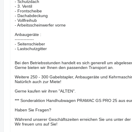
- Schutzdach
- 3. Ventil
- Frontscheibe
- Dachabdeckung
- Vollfreihub
- Arbeitsscheinwerfer vorne
Anbaugeräte :
-------------
- Seitenschieber
- Lastschutzgitter
Bei den Betriebsstunden handelt es sich generell um abgeles
Gerne bieten wir Ihnen den passenden Transport an.
Weitere 250 - 300 Gabelstapler, Anbaugeräte und Kehrmaschine
Natürlich auch zur Miete!
Gerne kaufen wir ihren "ALTEN".
*** Sonderaktion Handhubwagen PRAMAC GS PRO 25 aus europäi
Haben Sie Fragen?
Während unserer Geschäftszeiten erreichen Sie uns unter de
Wir freuen uns auf Sie!