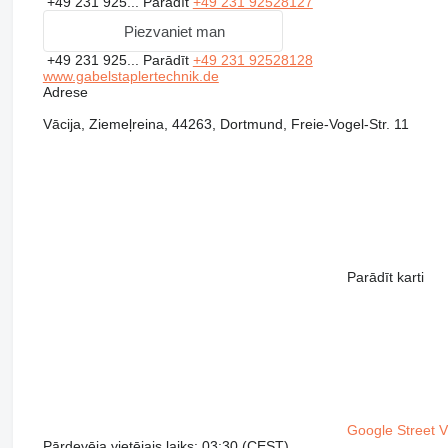
+49 231 925...
Parādīt
+49 231 92528127
Piezvaniet man
+49 231 925...
Parādīt
+49 231 92528128
www.gabelstaplertechnik.de
Adrese
Vācija, Ziemeļreina, 44263, Dortmund, Freie-Vogel-Str. 11
Parādīt karti
Google Street 
Pārdevēja vietējais laiks: 03:30 (CEST)