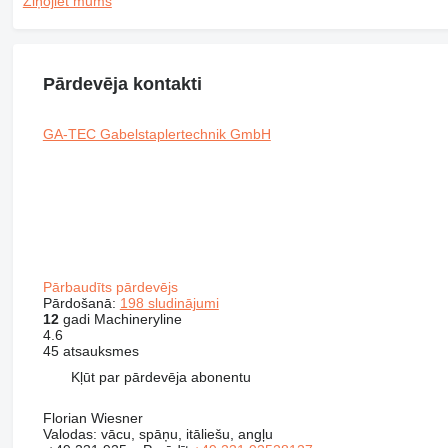
Ziņojiet mums
Pārdevēja kontakti
GA-TEC Gabelstaplertechnik GmbH
Pārbaudīts pārdevējs
Pārdošanā:
198 sludinājumi
12
gadi Machineryline
4.6
45 atsauksmes
Kļūt par pārdevēja abonentu
Florian Wiesner
Valodas:
vācu, spāņu, itāliešu, angļu