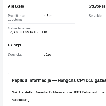
Apraksts
Stāvoklis
Pacelšanas
4,5 m
Stāvoklis:
augstums:
Gabarītu izmēri:
2,3 m × 1,09 m × 2,21 m
Dzinējs
Degviela:
gāze
Papildu informācija — Hangcha CPYD15 gāzes
*Inkl.Hersteller Garantie 12 Monate oder 1000 Betriebsstunden
Ausstattung :
-------------