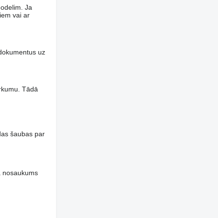
modelim. Ja
iem vai ar
n dokumentus uz
pirkumu. Tādā
das šaubas par
ja nosaukums