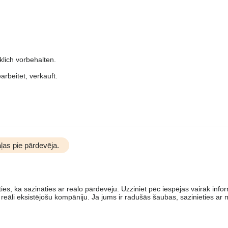
lich vorbehalten.
rbeitet, verkauft.
ļas pie pārdevēja.
es, ka sazināties ar reālo pārdevēju. Uzziniet pēc iespējas vairāk info
 reāli eksistējošu kompāniju. Ja jums ir radušās šaubas, sazinieties ar