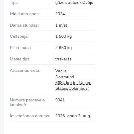
Tips:
gāzes autoiekrāvējs
Izlaiduma gads:
2024
Darba stundas:
1 m/st
Celtspēja:
1 500 kg
Pilna masa:
2 650 kg
Masta tips:
trīskāršs
Atrašanās vieta:
Vācija
Dortmund
6684 km to "United
States/Columbus"
Numurs pārdevēja
9041
katalogā:
Ievietošanas datums:
2026. gada 2. aug.