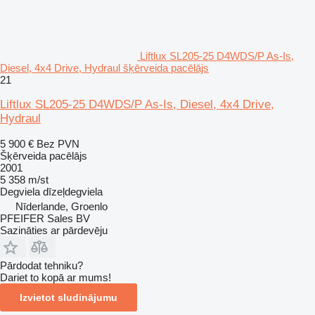
Liftlux SL205-25 D4WDS/P As-Is,
Diesel, 4x4 Drive, Hydraul šķērveida pacēlājs
21
Liftlux SL205-25 D4WDS/P As-Is, Diesel, 4x4 Drive,
Hydraul
5 900 €
Bez PVN
Šķērveida pacēlājs
2001
5 358 m/st
Degviela
dīzeļdegviela
Nīderlande, Groenlo
PFEIFER Sales BV
Sazināties ar pārdevēju
Pārdodat tehniku?
Dariet to kopā ar mums!
Izvietot sludinājumu