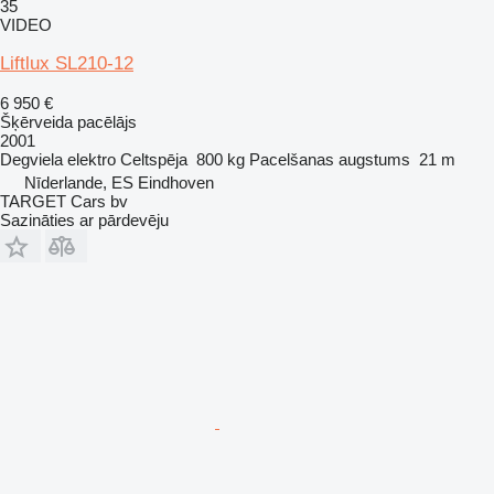
35
VIDEO
Liftlux SL210-12
6 950 €
Šķērveida pacēlājs
2001
Degviela
elektro
Celtspēja
800 kg
Pacelšanas augstums
21 m
Nīderlande, ES Eindhoven
TARGET Cars bv
Sazināties ar pārdevēju