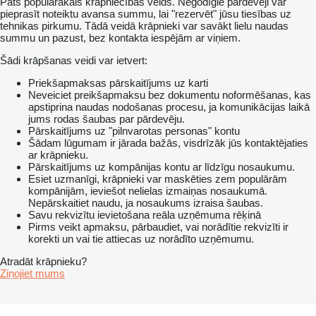
Pats populārākais krāpniecības veids. Negodīgie pārdevēji var
pieprasīt noteiktu avansa summu, lai "rezervēt" jūsu tiesības uz
tehnikas pirkumu. Tādā veidā krāpnieki var savākt lielu naudas
summu un pazust, bez kontakta iespējām ar viņiem.
Šādi krāpšanas veidi var ietvert:
Priekšapmaksas pārskaitījums uz karti
Neveiciet preikšapmaksu bez dokumentu noformēšanas, kas
apstiprina naudas nodošanas procesu, ja komunikācijas laikā
jums rodas šaubas par pārdevēju.
Pārskaitījums uz "pilnvarotas personas" kontu
Šādam lūgumam ir jārada bažās, visdrīzāk jūs kontaktējaties
ar krāpnieku.
Pārskaitījums uz kompānijas kontu ar līdzīgu nosaukumu.
Esiet uzmanīgi, krāpnieki var maskēties zem populārām
kompānijām, ieviešot nelielas izmaiņas nosaukumā.
Nepārskaitiet naudu, ja nosaukums izraisa šaubas.
Savu rekvizītu ievietošana reāla uzņēmuma rēķinā
Pirms veikt apmaksu, pārbaudiet, vai norādītie rekvizīti ir
korekti un vai tie attiecas uz norādīto uzņēmumu.
Atradāt krāpnieku?
Ziņojiet mums