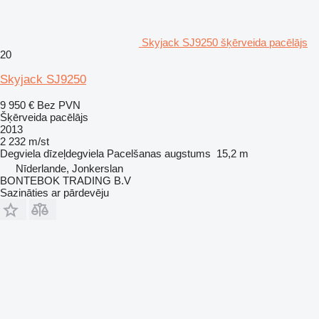
Skyjack SJ9250 šķērveida pacēlājs
20
Skyjack SJ9250
9 950 €
Bez PVN
Šķērveida pacēlājs
2013
2 232 m/st
Degviela
dīzeļdegviela
Pacelšanas augstums
15,2 m
Nīderlande, Jonkerslan
BONTEBOK TRADING B.V
Sazināties ar pārdevēju