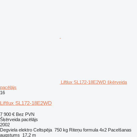
Liftlux SL172-18E2WD šķērveida
pacēlājs
16
Liftlux SL172-18E2WD
7 900 €
Bez PVN
Šķērveida pacēlājs
2002
Degviela
elektro
Celtspēja
750 kg
Riteņu formula
4x2
Pacelšanas
augstums
17,2 m