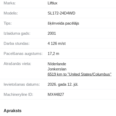
Marka:
Liftlux
Modelis:
SL172-24D4WD
Tips:
šķērveida pacēlājs
Izlaiduma gads:
2001
Darba stundas:
4 126 m/st
Pacelšanas augstums:
17,2 m
Atrašanās vieta:
Nīderlande
Jonkerslan
6519 km to "United States/Columbus"
Ievietošanas datums:
2026. gada 12. jūl.
Machineryline ID:
MX44827
Apraksts