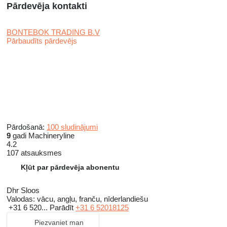
Pārdevēja kontakti
BONTEBOK TRADING B.V
Pārbaudīts pārdevējs
Pārdošanā:
100 sludinājumi
9
gadi Machineryline
4.2
107 atsauksmes
Kļūt par pārdevēja abonentu
Dhr Sloos
Valodas:
vācu, angļu, franču, nīderlandiešu
+31 6 520...
Parādīt
+31 6 52018125
Piezvaniet man