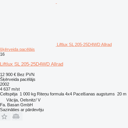
Liftlux SL 205-25D4WD Allrad
šķērveida pacēlājs
16
Liftlux SL 205-25D4WD Allrad
12 900 €
Bez PVN
Šķērveida pacēlājs
2002
4 637 m/st
Celtspēja
1 000 kg
Riteņu formula
4x4
Pacelšanas augstums
20 m
Vācija, Oelsnitz/ V
Fa. Basan GmbH
Sazināties ar pārdevēju