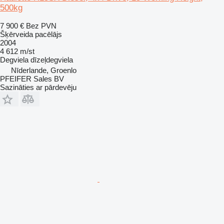
500kg
7 900 €
Bez PVN
Šķērveida pacēlājs
2004
4 612 m/st
Degviela
dīzeļdegviela
Nīderlande, Groenlo
PFEIFER Sales BV
Sazināties ar pārdevēju