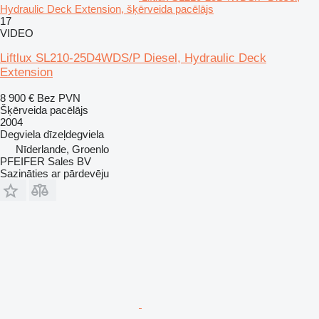
Hydraulic Deck Extension, šķērveida pacēlājs
17
VIDEO
Liftlux SL210-25D4WDS/P Diesel, Hydraulic Deck
Extension
8 900 €
Bez PVN
Šķērveida pacēlājs
2004
Degviela
dīzeļdegviela
Nīderlande, Groenlo
PFEIFER Sales BV
Sazināties ar pārdevēju