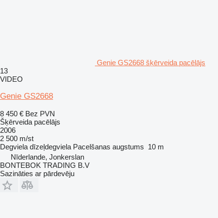
Genie GS2668 šķērveida pacēlājs
13
VIDEO
Genie GS2668
8 450 €
Bez PVN
Šķērveida pacēlājs
2006
2 500 m/st
Degviela
dīzeļdegviela
Pacelšanas augstums
10 m
Nīderlande, Jonkerslan
BONTEBOK TRADING B.V
Sazināties ar pārdevēju