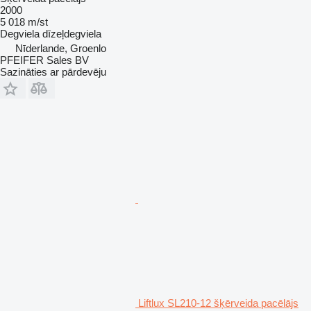
2000
5 018 m/st
Degviela
dīzeļdegviela
Nīderlande, Groenlo
PFEIFER Sales BV
Sazināties ar pārdevēju
Liftlux SL210-12 šķērveida pacēlājs