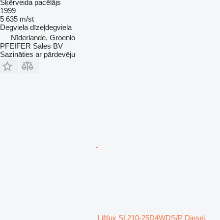
Šķērveida pacēlājs
1999
5 635 m/st
Degviela
dīzeļdegviela
Nīderlande, Groenlo
PFEIFER Sales BV
Sazināties ar pārdevēju
Liftlux SL210-25D4WDS/P Diesel,