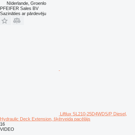
Nīderlande, Groenlo
PFEIFER Sales BV
Sazināties ar pārdevēju
Liftlux SL210-25D4WDS/P Diesel,
Hydraulic Deck Extension, šķērveida pacēlājs
16
VIDEO