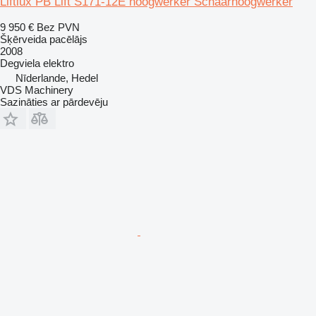
Liftlux PB Lift S171-12E hoogwerker Schaarhoogwerker
9 950 €
Bez PVN
Šķērveida pacēlājs
2008
Degviela
elektro
Nīderlande, Hedel
VDS Machinery
Sazināties ar pārdevēju