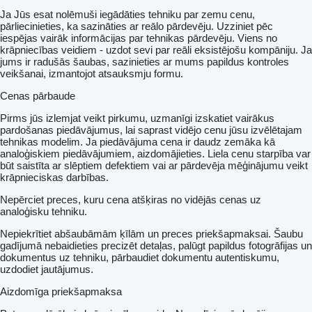
Ja Jūs esat nolēmuši iegādāties tehniku par zemu cenu,
pārliecinieties, ka sazināties ar reālo pārdevēju. Uzziniet pēc
iespējas vairāk informācijas par tehnikas pārdevēju. Viens no
krāpniecības veidiem - uzdot sevi par reāli eksistējošu kompāniju. Ja
jums ir radušās šaubas, sazinieties ar mums papildus kontroles
veikšanai, izmantojot atsauksmju formu.
Cenas pārbaude
Pirms jūs izlemjat veikt pirkumu, uzmanīgi izskatiet vairākus
pardošanas piedāvājumus, lai saprast vidējo cenu jūsu izvēlētajam
tehnikas modelim. Ja piedāvājuma cena ir daudz zemāka kā
analoģiskiem piedāvājumiem, aizdomājieties. Liela cenu starpība var
būt saistīta ar slēptiem defektiem vai ar pārdevēja mēģinājumu veikt
krāpnieciskas darbības.
Nepērciet preces, kuru cena atšķiras no vidējās cenas uz
analoģisku tehniku.
Nepiekrītiet abšaubāmām ķīlām un preces priekšapmaksai. Šaubu
gadījumā nebaidieties precizēt detaļas, palūgt papildus fotogrāfijas un
dokumentus uz tehniku, pārbaudiet dokumentu autentiskumu,
uzdodiet jautājumus.
Aizdomīga priekšapmaksa