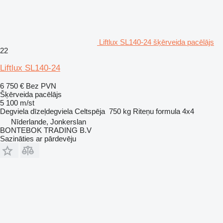
Liftlux SL140-24 šķērveida pacēlājs
22
Liftlux SL140-24
6 750 €
Bez PVN
Šķērveida pacēlājs
5 100 m/st
Degviela
dīzeļdegviela
Celtspēja
750 kg
Riteņu formula
4x4
Nīderlande, Jonkerslan
BONTEBOK TRADING B.V
Sazināties ar pārdevēju