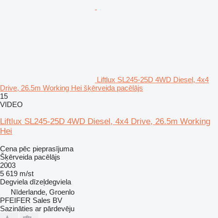
Liftlux SL245-25D 4WD Diesel, 4x4
Drive, 26.5m Working Hei šķērveida pacēlājs
15
VIDEO
Liftlux SL245-25D 4WD Diesel, 4x4 Drive, 26.5m Working
Hei
Cena pēc pieprasījuma
Šķērveida pacēlājs
2003
5 619 m/st
Degviela
dīzeļdegviela
Nīderlande, Groenlo
PFEIFER Sales BV
Sazināties ar pārdevēju