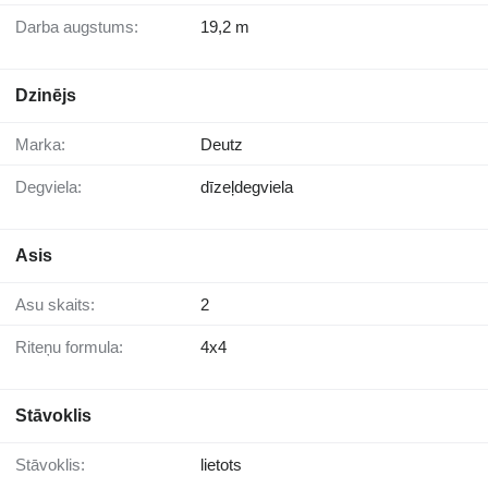
Darba augstums:
19,2 m
Dzinējs
Marka:
Deutz
Degviela:
dīzeļdegviela
Asis
Asu skaits:
2
Riteņu formula:
4x4
Stāvoklis
Stāvoklis:
lietots