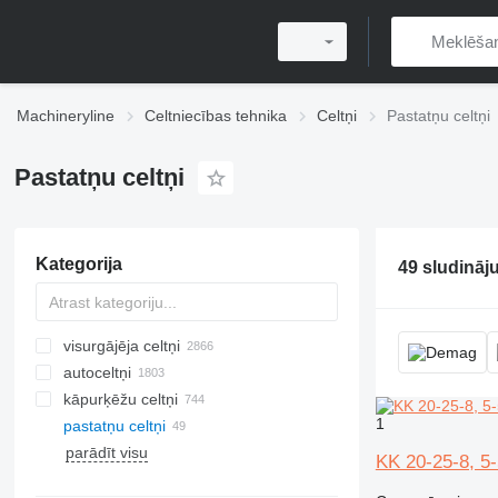
Machineryline
Celtniecības tehnika
Celtņi
Pastatņu celtņi
Pastatņu celtņi
Kategorija
49 sludināj
visurgājēja celtņi
autoceltņi
kāpurķēžu celtņi
1
pastatņu celtņi
parādīt visu
KK 20-25-8, 5-