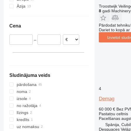
Āzija
Nīderlande
Troostwijk Veiling
8
gadi Machinery
Portugāle
Turcija
Lielbritānija
Uzbekistāna
Pārdodat tehniku
Cena
Dānija
Gruzija
Dariet to kopā a
Norvēģija
Izvietot slud
–
Itālija
Ungārija
Igaunija
parādīt visu
Sludinājuma veids
pārdošana
4
noma
Demag
izsole
no ražotāja
60 000 €
Bez PV
līzings
Pastatņu celtnis
Pacelšanas augs
kredīts
Spānija, Cubi
uz nomaksu
Desguaces Velá