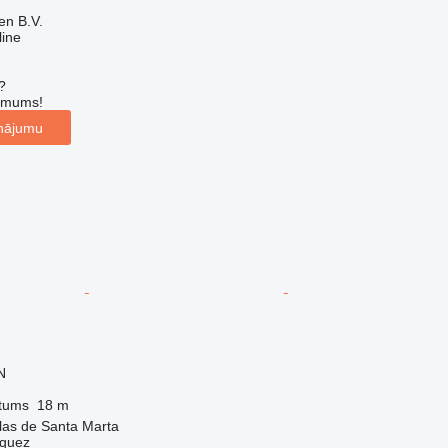
en B.V.
line
?
r mums!
inājumu
N
tums
18 m
llas de Santa Marta
zquez