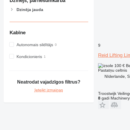
Dzinējs, pārnesumkārba
Dzinēja jauda
Kabīne
Autonomais sildītājs
9
Reid Lifting 
Kondicionieris
100 €
B
Pastatņu celtnis
Nīderlande, Si
Neatrodat vajadzīgos filtrus?
Ieteikt izmaiņas
Troostwijk Veiling
8
gadi Machinery