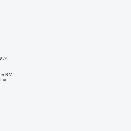
jnje
en B.V.
line