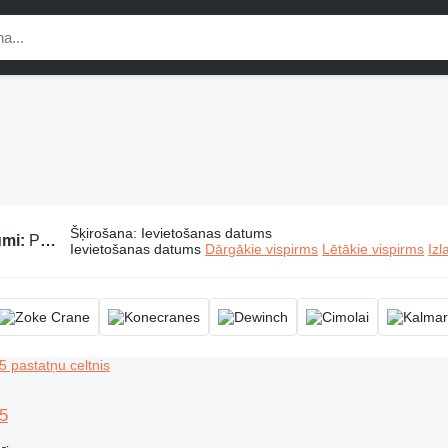
Šķirošana
:
Ievietošanas datums
umi:
Pastatņu celtņi
Ievietošanas datums
Dārgākie vispirms
Lētākie vispirms
Izl
5