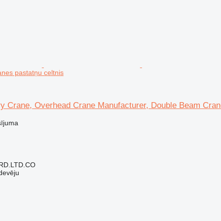
es pastatņu celtnis
y Crane, Overhead Crane Manufacturer, Double Beam Cra
sījuma
RD.LTD.CO
devēju