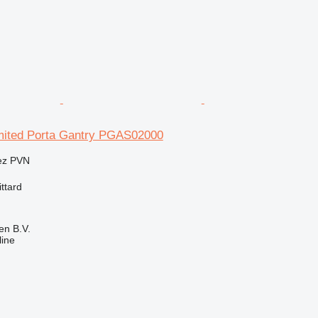
Limited Porta Gantry PGAS02000
ez PVN
ttard
en B.V.
line