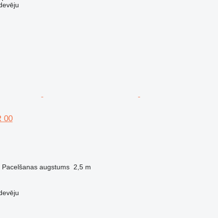
devēju
 00
Pacelšanas augstums
2,5 m
devēju