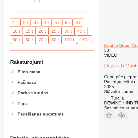
1 t
2 t
3 t
4 t
5 t
6 t
8 t
10 t
15 t
20 t
25 t
30 t
40 t
50 t
60 t
70 t
80 t
100 t
150 t
Double Beam Cran
38
VIDEO
Raksturojumi
Dewinch Gantr
Pilna masa
Cena pēc piepra
Pastatņu celtnis
Pašmasa
2025
Stāvoklis
jauns
Darba stundas
Turcija
DEWINCH IND.T
Tips
Sazināties ar pār
Pacelšanas augstums