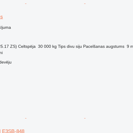
is
sījuma
25.17 ZS)
Celtspēja
30 000 kg
Tips
divu siju
Pacelšanas augstums
9 
mi
devēju
 E3SB-848