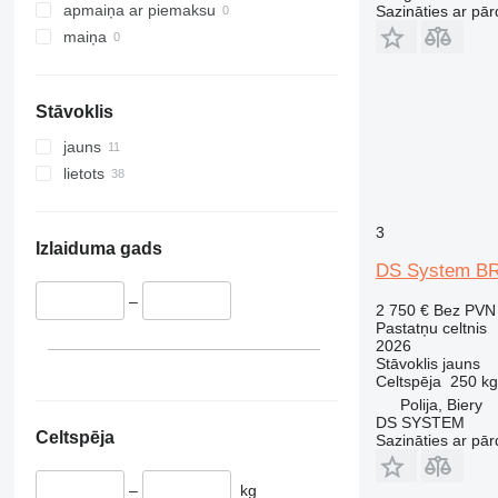
apmaiņa ar piemaksu
Sazināties ar pār
maiņa
Stāvoklis
jauns
lietots
3
Izlaiduma gads
DS System BR
–
2 750 €
Bez PVN
Pastatņu celtnis
2026
Stāvoklis
jauns
Celtspēja
250 kg
Polija, Biery
DS SYSTEM
Celtspēja
Sazināties ar pār
–
kg