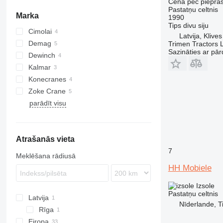
Cena pēc piepra
Pastatņu celtnis
Marka
1990
Tips
divu siju
Cimolai
Latvija, Klives
Demag
Trimen Tractors 
Sazināties ar pār
Dewinch
Kalmar
10
Konecranes
Zoke Crane
parādīt visu
Atrašanās vieta
7
Meklēšana rādiusā
HH Mobiele
Izsole
Pastatņu celtnis
Latvija
Nīderlande, Ti
Rīga
Eiropa