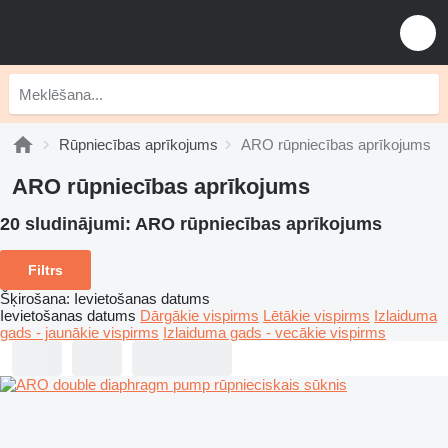
Rūpniecības aprīkojums
ARO rūpniecības aprīkojums
ARO rūpniecības aprīkojums
20 sludinājumi:
ARO rūpniecības aprīkojums
Filtrs
Šķirošana
:
Ievietošanas datums
Ievietošanas datums
Dārgākie vispirms
Lētākie vispirms
Izlaiduma
gads - jaunākie vispirms
Izlaiduma gads - vecākie vispirms