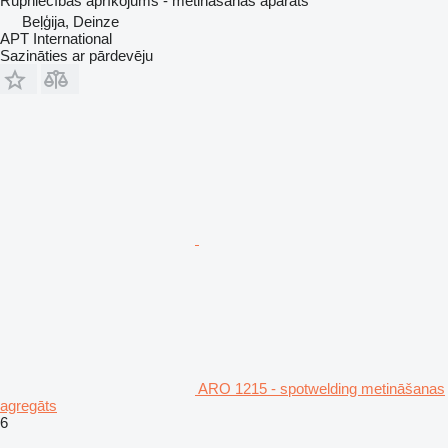
Rūpniecības aprīkojums - metināšanas aparāts
Beļģija, Deinze
APT International
Sazināties ar pārdevēju
ARO 1215 - spotwelding metināšanas
agregāts
6