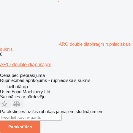
ARO double diaphragm rūpnieciskais
sūknis
6
ARO double diaphragm
Cena pēc pieprasījuma
Rūpniecības aprīkojums - rūpnieciskais sūknis
Lielbritānija
Used Food Machinery Ltd
Sazināties ar pārdevēju
Parakstieties uz šis rubrikas jaunajiem sludinājumiem
Parakstīties