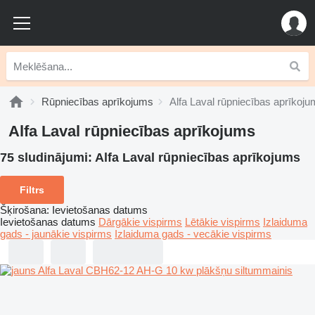
Rūpniecības aprīkojums
Alfa Laval rūpniecības aprīkoj
Alfa Laval rūpniecības aprīkojums
75 sludinājumi:
Alfa Laval rūpniecības aprīkojums
Filtrs
Šķirošana
:
Ievietošanas datums
Ievietošanas datums
Dārgākie vispirms
Lētākie vispirms
Izlaiduma
gads - jaunākie vispirms
Izlaiduma gads - vecākie vispirms