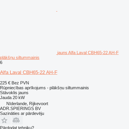
jauns Alfa Laval CBH65-22 AH-F
plākšņu siltummainis
6
Alfa Laval CBH65-22 AH-F
225 €
Bez PVN
Rūpniecības aprīkojums - plākšņu siltummainis
Stāvoklis
jauns
Jauda
20 kW
Nīderlande, Rijkevoort
ADR.SPIERINGS BV
Sazināties ar pārdevēju
Pārdodat tehniku?