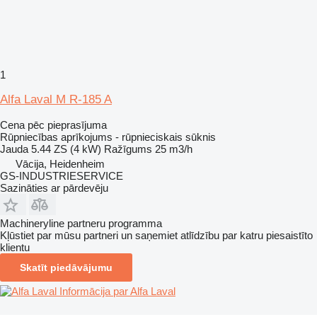
1
Alfa Laval M R-185 A
Cena pēc pieprasījuma
Rūpniecības aprīkojums - rūpnieciskais sūknis
Jauda
5.44 ZS (4 kW)
Ražīgums
25 m3/h
Vācija, Heidenheim
GS-INDUSTRIESERVICE
Sazināties ar pārdevēju
Machineryline partneru programma
Kļūstiet par mūsu partneri un saņemiet atlīdzību par katru piesaistīto
klientu
Skatīt piedāvājumu
Informācija par Alfa Laval