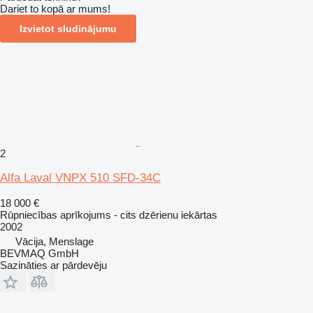
Dariet to kopā ar mums!
Izvietot sludinājumu
2
Alfa Laval VNPX 510 SFD-34C
18 000 €
Rūpniecības aprīkojums - cits dzērienu iekārtas
2002
Vācija, Menslage
BEVMAQ GmbH
Sazināties ar pārdevēju