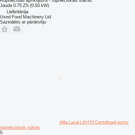
Rūpniecības aprīkojums - rūpnieciskais sūknis
Jauda
0.75 ZS (0.55 kW)
Lielbritānija
Used Food Machinery Ltd
Sazināties ar pārdevēju
Alfa Laval LKH70 Centrifugal pump
rūpnieciskais sūknis
5