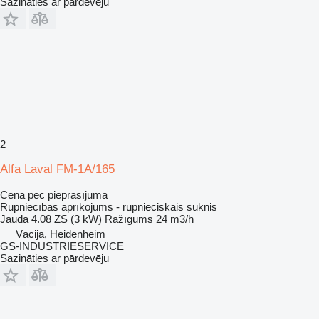
Sazināties ar pārdevēju
2
Alfa Laval FM-1A/165
Cena pēc pieprasījuma
Rūpniecības aprīkojums - rūpnieciskais sūknis
Jauda
4.08 ZS (3 kW)
Ražīgums
24 m3/h
Vācija, Heidenheim
GS-INDUSTRIESERVICE
Sazināties ar pārdevēju