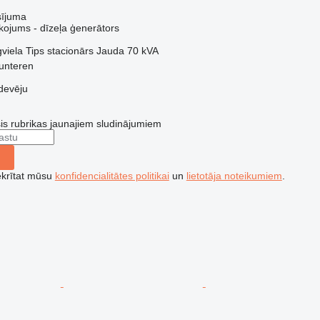
sījuma
kojums - dīzeļa ģenerātors
viela
Tips
stacionārs
Jauda
70 kVA
unteren
devēju
šis rubrikas jaunajiem sludinājumiem
ekrītat mūsu
konfidencialitātes politikai
un
lietotāja noteikumiem
.