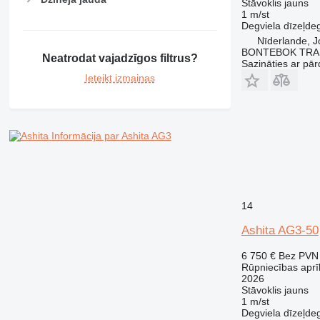
Stāvoklis
jauns
1 m/st
Degviela
dīzeļdeg
Nīderlande, J
BONTEBOK TRA
Neatrodat vajadzīgos filtrus?
Sazināties ar pār
Ieteikt izmaiņas
Informācija par Ashita AG3
14
Ashita AG3-50
6 750 €
Bez PVN
Rūpniecības aprī
2026
Stāvoklis
jauns
1 m/st
Degviela
dīzeļdeg