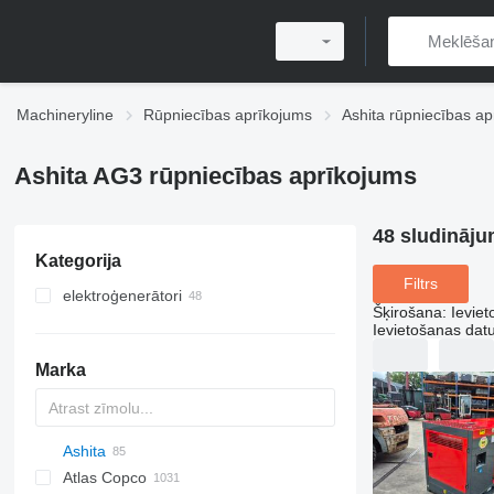
Machineryline
Rūpniecības aprīkojums
Ashita rūpniecības a
Ashita AG3 rūpniecības aprīkojums
48 sludināju
Kategorija
Filtrs
elektroģenerātori
Šķirošana
:
Ievie
dīzeļa ģenerātori
Ievietošanas da
invertora ģeneratori
Marka
citi ģeneratori
Ashita
PDS
APD
AB
Ensis
VZ
Atlas Copco
Pega
AG3