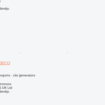
k
devēju
00ECO
kojums - cits ģenerators
 Dromore
 UK Ltd
devēju