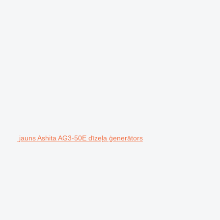
jauns Ashita AG3-50E dīzeļa ģenerātors