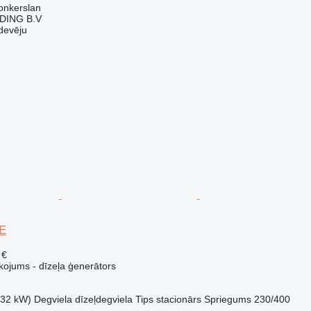
onkerslan
DING B.V
devēju
0E
 €
kojums - dīzeļa ģenerātors
(32 kW)
Degviela
dīzeļdegviela
Tips
stacionārs
Spriegums
230/400