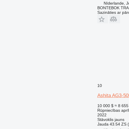
Nīderlande, J
BONTEBOK TRA
Sazināties ar pār
10
Ashita AG3-5
10 000 $
≈ 8 655
Rūpniecības aprī
2022
Stāvoklis
jauns
Jauda
43.54 ZS 