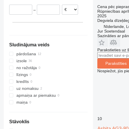
Polija
Cena pēc piepra
–
Rūpniecības aprī
2025
Degviela
dīzeļdeg
Nīderlande, L
Jur Soetendaal
Sazināties ar pār
Sludinājuma veids
Parakstieties uz 
pārdošana
izsole
Parakstīties
no ražotāja
Nospiežot, jūs pi
līzings
kredīts
uz nomaksu
apmaiņa ar piemaksu
maiņa
10
Stāvoklis
Ashita AG3-80