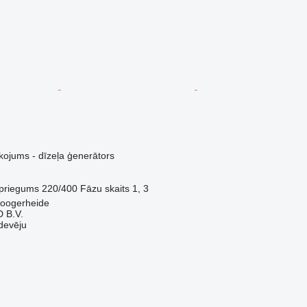
kojums - dīzeļa ģenerātors
priegums
220/400
Fāzu skaits
1, 3
Hoogerheide
 B.V.
devēju