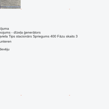
sījuma
kojums - dīzeļa ģenerātors
viela
Tips
stacionārs
Spriegums
400
Fāzu skaits
3
unteren
devēju