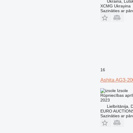
Ukraina, Luts
XCMG Ukrayina
Sazināties ar pār
16
Ashita AG3-2
Izsole
Rūpniecības aprī
2023
Lielbritānija,
EURO AUCTIONS
Sazināties ar pār