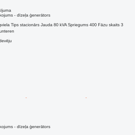
sījuma
kojums - dīzeļa ģenerātors
viela
Tips
stacionārs
Jauda
80 kVA
Spriegums
400
Fāzu skaits
3
unteren
devēju
kojums - dīzeļa ģenerātors