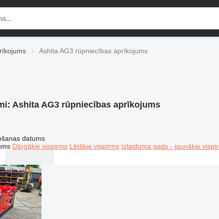
prīkojums
Ashita AG3 rūpniecības aprīkojums
mi:
Ashita AG3 rūpniecības aprīkojums
tošanas datums
tums
Dārgākie vispirms
Lētākie vispirms
Izlaiduma gads - jaunākie vispi