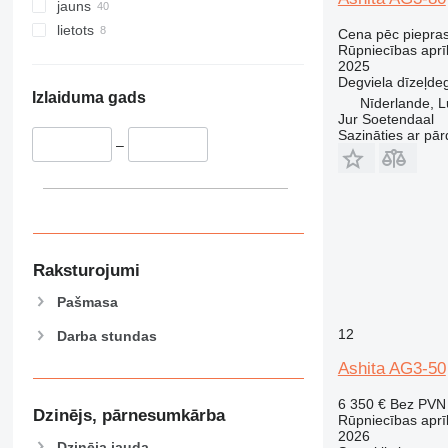
jauns
lietots
Cena pēc piepra
Rūpniecības aprī
2025
Degviela
dīzeļdeg
Izlaiduma gads
Nīderlande, L
Jur Soetendaal
Sazināties ar pār
–
Raksturojumi
Pašmasa
12
Darba stundas
Ashita AG3-50
6 350 €
Bez PVN
Dzinējs, pārnesumkārba
Rūpniecības aprī
2026
Dzinēja jauda