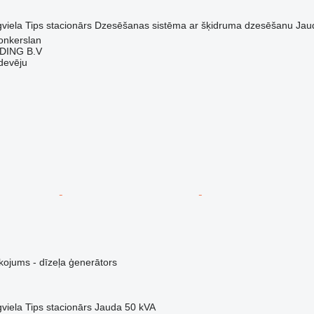
viela
Tips
stacionārs
Dzesēšanas sistēma
ar šķidruma dzesēšanu
Jau
onkerslan
DING B.V
devēju
kojums - dīzeļa ģenerātors
viela
Tips
stacionārs
Jauda
50 kVA