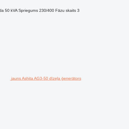
da
50 kVA
Spriegums
230/400
Fāzu skaits
3
jauns Ashita AG3-50 dīzeļa ģenerātors