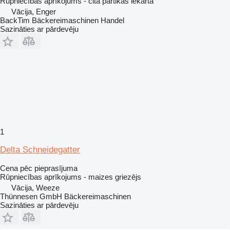
Rūpniecības aprīkojums - cita pārtikas iekārta
Vācija, Enger
BackTim Bäckereimaschinen Handel
Sazināties ar pārdevēju
1
Delta Schneidegatter
Cena pēc pieprasījuma
Rūpniecības aprīkojums - maizes griezējs
Vācija, Weeze
Thünnesen GmbH Bäckereimaschinen
Sazināties ar pārdevēju