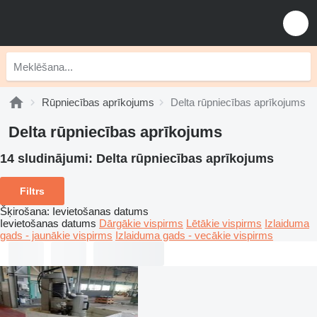
Rūpniecības aprīkojums
Delta rūpniecības aprīkojums
Delta rūpniecības aprīkojums
14 sludinājumi:
Delta rūpniecības aprīkojums
Filtrs
Šķirošana
:
Ievietošanas datums
Ievietošanas datums
Dārgākie vispirms
Lētākie vispirms
Izlaiduma
gads - jaunākie vispirms
Izlaiduma gads - vecākie vispirms