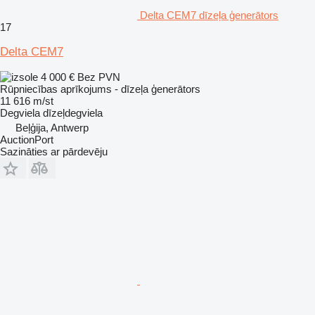
Delta CEM7 dīzeļa ģenerātors
17
Delta CEM7
4 000 €
Bez PVN
Rūpniecības aprīkojums - dīzeļa ģenerātors
11 616 m/st
Degviela
dīzeļdegviela
Beļģija, Antwerp
AuctionPort
Sazināties ar pārdevēju