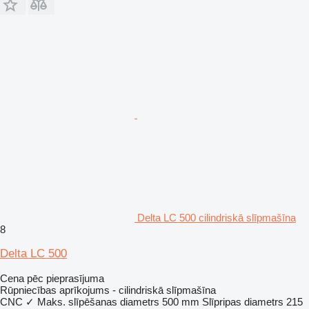
Delta LC 500 cilindriskā slīpmašīna
8
Delta LC 500
Cena pēc pieprasījuma
Rūpniecības aprīkojums - cilindriskā slīpmašīna
CNC
✓
Maks. slīpēšanas diametrs
500 mm
Slīpripas diametrs
215