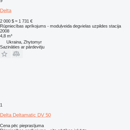
9
Delta
2 000 $
≈ 1 731 €
Rūpniecības aprīkojums - moduļveida degvielas uzpildes stacija
2008
4,8 m³
Ukraina, Zhytomyr
Sazināties ar pārdevēju
1
Delta Deltamatic DV 50
Cena pēc pieprasījuma