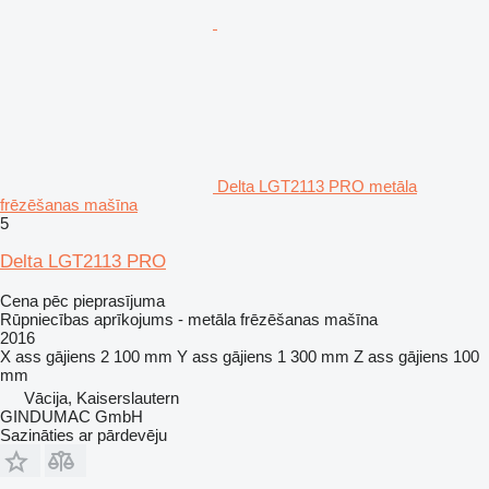
Delta LGT2113 PRO metāla
frēzēšanas mašīna
5
Delta LGT2113 PRO
Cena pēc pieprasījuma
Rūpniecības aprīkojums - metāla frēzēšanas mašīna
2016
X ass gājiens
2 100 mm
Y ass gājiens
1 300 mm
Z ass gājiens
100
mm
Vācija, Kaiserslautern
GINDUMAC GmbH
Sazināties ar pārdevēju