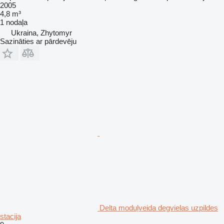
2005
4,8 m³
1 nodaļa
Ukraina, Zhytomyr
Sazināties ar pārdevēju
Delta moduļveida degvielas uzpildes
stacija