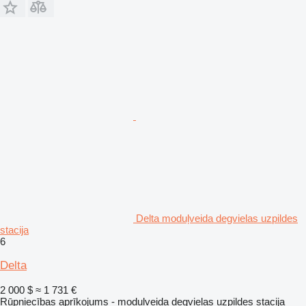
Delta moduļveida degvielas uzpildes
stacija
6
Delta
2 000 $
≈ 1 731 €
Rūpniecības aprīkojums - moduļveida degvielas uzpildes stacija