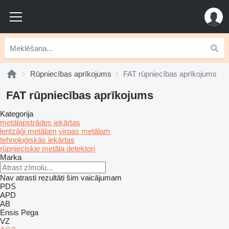
Rūpniecības aprīkojums
FAT rūpniecības aprīkojums
FAT rūpniecības aprīkojums
Kategorija
metālapstrādes iekārtas
lentzāģi metālam
virpas metālam
tehnoloģiskās iekārtas
rūpnieciskie metāla detektori
Marka
Nav atrasti rezultāti šim vaicājumam
PDS
APD
AB
Ensis
Pega
VZ