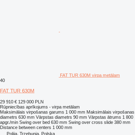
FAT TUR 630M virpa metālam
40
FAT TUR 630M
29 910 €
129 000 PLN
Rūpniecības aprīkojums - virpa metālam
Maksimālais virpošanas garums
1 000 mm
Maksimālais virpošanas
diametrs
630 mm
Vārpstas diametrs
90 mm
Vārpstas ātrums
1 800
apgr./min
Swing over bed
630 mm
Swing over cross slide
380 mm
Distance between centers
1 000 mm
Polija, Trzebunia, Polska