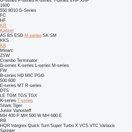
G-series
P-series
R-series
T-series
VHP
XHP
1600
550
8010
G-Series
FC
HF
KR
Kaeser
AS
BS
ESD
M-series
SK
SM
KKS
KK
Minarc
ZSW
Crambo
Terminator
D-series
K-series
L-series
M-series
FW
B-series
HD
MIC
PGG
500
600
E-series
MT
R-series
DTS
LE
TGM
TGS
TGX
K-series
T-series
Shark
Tiger
Junior
Variosteff
MH 400 P
MH 500 W
MH 600 E
RB
HQR
Integrex
Quick Turn
Super Turbo X
VCS
VTC
Variaxis
Sprinter