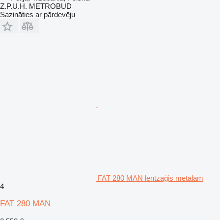
Z.P.U.H. METROBUD
Sazināties ar pārdevēju
FAT 280 MAN lentzāģis metālam
4
FAT 280 MAN