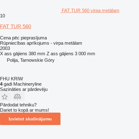
FAT TUR 560 virpa metālam
10
FAT TUR 560
Cena pēc pieprasījuma
Rūpniecības aprīkojums - virpa metālam
2003
X ass gājiens
380 mm
Z ass gājiens
3 000 mm
Polija, Tarnowskie Góry
FHU KRIW
4
gadi Machineryline
Sazināties ar pārdevēju
Pārdodat tehniku?
Dariet to kopā ar mums!
Izvietot sludinājumu