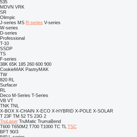
535
MDVN
VRK
SR
Olimpic
J-series
MS
R-series
V-series
W-series
D-series
Professional
T-10
SSDP
TS
F-series
38K
65K
185
260
600
900
CookieMAK
PastryMAK
TW
820
RL
Surfacer
RL
Deco
M-Series
T-Series
VB
VT
TNK
TNL
X-BOX
X-CHAIN
X-ECO
X-HYBRID
X-POLE
X-SOLAR
T 23F
TM 52
TS 23G 2
TruLaser
TruMatic
TrumaBend
T600
T650M2
T700
T1000
TC
TL
TSC
BFT 90/3
840
L-series