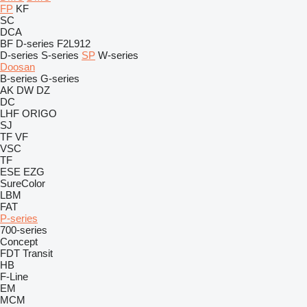
FP
KF
SC
DCA
BF
D-series
F2L912
D-series
S-series
SP
W-series
Doosan
B-series
G-series
AK
DW
DZ
DC
LHF
ORIGO
SJ
TF
VF
VSC
TF
ESE
EZG
SureColor
LBM
FAT
P-series
700-series
Concept
FDT
Transit
HB
F-Line
EM
MCM