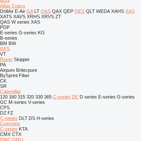
AG3
Atlas Copco
DrillAir
E-Air
GA
LT
QAS
QAX
QEP
QES
QLT
WEDA
XAHS
XAS
XATS
XAVS
XRHS
XRVS
ZT
QAS
W series
XAS
PDP
E-series
G-series
KG
B-series
BM
BW
GFS
VT
Rover
Skipper
PA
Airpure
Britecpure
BySprint Fiber
CK
SR
Caterpillar
120
160
315
320
330
365
C-series
DE
D series
E-series
G-series
GC
M-series
V-series
CPS
DZ
FZ
C-series
DLT
DS
H-series
Cummins
C-series
KTA
CMX
CTX
DMC
DMU