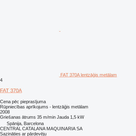
FAT 370A lentzāģis metālam
4
FAT 370A
Cena pēc pieprasījuma
Rūpniecības aprīkojums - lentzāģis metālam
2008
Griešanas ātrums
35 m/min
Jauda
1,5 kW
Spānija, Barcelona
CENTRAL CATALANA MAQUINARIA SA
Sazināties ar pārdevēju