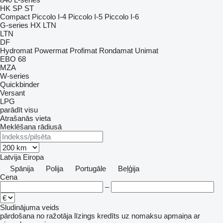
HK
SP
ST
Compact
Piccolo I-4
Piccolo I-5
Piccolo I-6
G-series
HX
LTN
LTN
DF
Hydromat
Powermat
Profimat
Rondamat
Unimat
EBO 68
MZA
W-series
Quickbinder
Versant
LPG
parādīt visu
Atrašanās vieta
Meklēšana rādiusā
Latvija
Eiropa
Spānija
Polija
Portugāle
Beļģija
Cena
–
Sludinājuma veids
pārdošana
no ražotāja
līzings
kredīts
uz nomaksu
apmaiņa ar