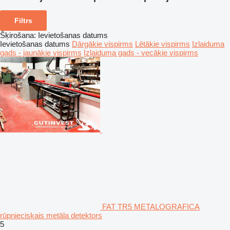
Filtrs
Šķirošana
:
Ievietošanas datums
Ievietošanas datums
Dārgākie vispirms
Lētākie vispirms
Izlaiduma
gads - jaunākie vispirms
Izlaiduma gads - vecākie vispirms
FAT TR5 METALOGRAFICA
rūpnieciskais metāla detektors
5