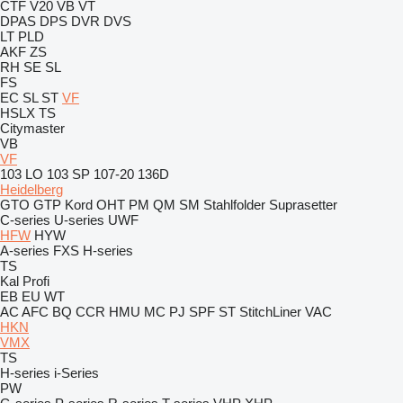
CTF
V20
VB
VT
DPAS
DPS
DVR
DVS
LT
PLD
AKF
ZS
RH
SE
SL
FS
EC
SL
ST
VF
HSLX
TS
Citymaster
VB
VF
103 LO
103 SP
107-20
136D
Heidelberg
GTO
GTP
Kord
OHT
PM
QM
SM
Stahlfolder
Suprasetter
C-series
U-series
UWF
HFW
HYW
A-series
FXS
H-series
TS
Kal
Profi
EB
EU
WT
AC
AFC
BQ
CCR
HMU
MC
PJ
SPF
ST
StitchLiner
VAC
HKN
VMX
TS
H-series
i-Series
PW