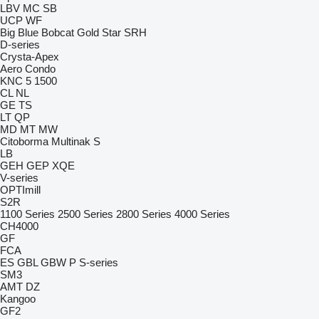
LBV
MC
SB
UCP
WF
Big Blue
Bobcat
Gold Star
SRH
D-series
Crysta-Apex
Aero
Condo
KNC 5 1500
CL
NL
GE
TS
LT
QP
MD
MT
MW
Citoborma
Multinak S
LB
GEH
GEP
XQE
V-series
OPTImill
S2R
1100 Series
2500 Series
2800 Series
4000 Series
CH4000
GF
FCA
ES
GBL
GBW
P
S-series
SM3
AMT
DZ
Kangoo
GF2