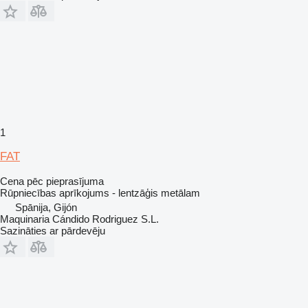
1
FAT
Cena pēc pieprasījuma
Rūpniecības aprīkojums - lentzāģis metālam
Spānija, Gijón
Maquinaria Cándido Rodriguez S.L.
Sazināties ar pārdevēju