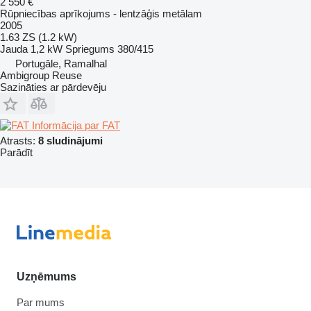
2 550 €
Rūpniecības aprīkojums - lentzāģis metālam
2005
1.63 ZS (1.2 kW)
Jauda
1,2 kW
Spriegums
380/415
Portugāle, Ramalhal
Ambigroup Reuse
Sazināties ar pārdevēju
Informācija par FAT
Atrasts:
8 sludinājumi
Parādīt
Uzņēmums
Par mums