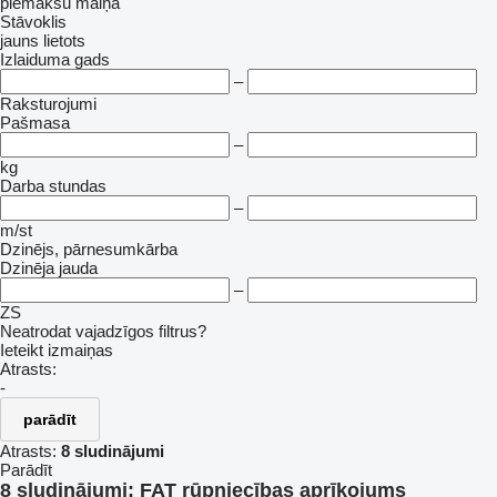
piemaksu
maiņa
Stāvoklis
jauns
lietots
Izlaiduma gads
–
Raksturojumi
Pašmasa
–
kg
Darba stundas
–
m/st
Dzinējs, pārnesumkārba
Dzinēja jauda
–
ZS
Neatrodat vajadzīgos filtrus?
Ieteikt izmaiņas
Atrasts:
-
parādīt
Atrasts:
8 sludinājumi
Parādīt
8 sludinājumi:
FAT rūpniecības aprīkojums