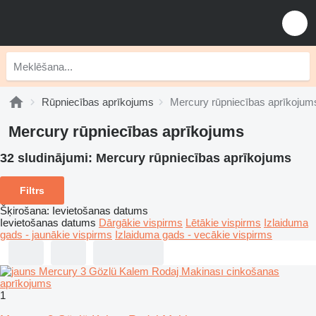
Rūpniecības aprīkojums
Mercury rūpniecības aprīkojum
Mercury rūpniecības aprīkojums
32 sludinājumi:
Mercury rūpniecības aprīkojums
Filtrs
Šķirošana
:
Ievietošanas datums
Ievietošanas datums
Dārgākie vispirms
Lētākie vispirms
Izlaiduma
gads - jaunākie vispirms
Izlaiduma gads - vecākie vispirms
1