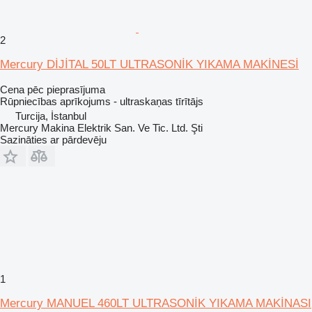
2
Mercury DİJİTAL 50LT ULTRASONİK YIKAMA MAKİNESİ
Cena pēc pieprasījuma
Rūpniecības aprīkojums - ultraskaņas tīrītājs
Turcija, İstanbul
Mercury Makina Elektrik San. Ve Tic. Ltd. Şti
Sazināties ar pārdevēju
1
Mercury MANUEL 460LT ULTRASONİK YIKAMA MAKİNASI