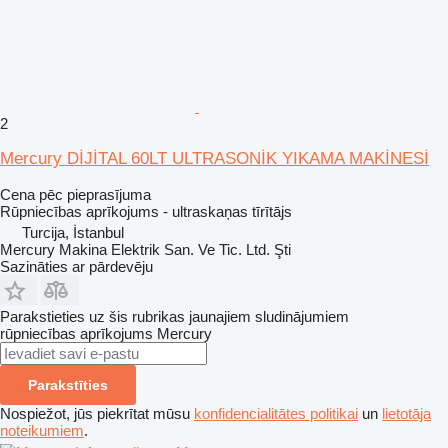
2
Mercury DİJİTAL 60LT ULTRASONİK YIKAMA MAKİNESİ
Cena pēc pieprasījuma
Rūpniecības aprīkojums - ultraskaņas tīrītājs
Turcija, İstanbul
Mercury Makina Elektrik San. Ve Tic. Ltd. Şti
Sazināties ar pārdevēju
Parakstieties uz šis rubrikas jaunajiem sludinājumiem
rūpniecības aprīkojums
Mercury
Parakstīties
Nospiežot, jūs piekrītat mūsu
konfidencialitātes politikai
un
lietotāja
noteikumiem
.