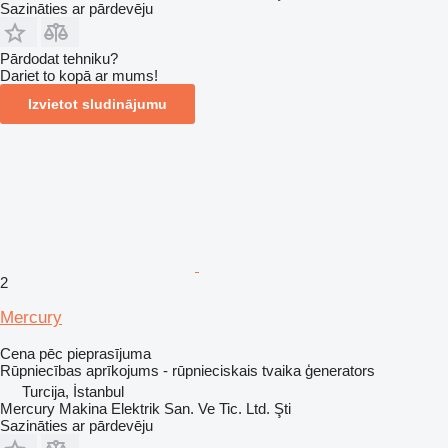
Sazināties ar pārdevēju
Pārdodat tehniku?
Dariet to kopā ar mums!
Izvietot sludinājumu
2
Mercury
Cena pēc pieprasījuma
Rūpniecības aprīkojums - rūpnieciskais tvaika ģenerators
Turcija, İstanbul
Mercury Makina Elektrik San. Ve Tic. Ltd. Şti
Sazināties ar pārdevēju