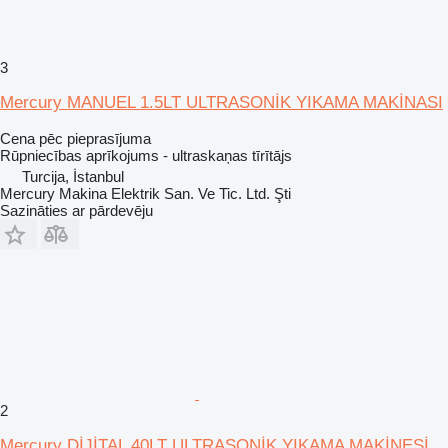
3
Mercury MANUEL 1.5LT ULTRASONİK YIKAMA MAKİNASI
Cena pēc pieprasījuma
Rūpniecības aprīkojums - ultraskaņas tīrītājs
Turcija, İstanbul
Mercury Makina Elektrik San. Ve Tic. Ltd. Şti
Sazināties ar pārdevēju
2
Mercury DİJİTAL 40LT ULTRASONİK YIKAMA MAKİNESİ