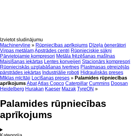
Izvietot sludinājumu
Machineryline
»
Rūpniecības aprīkojums
Dīzeļa ģenerātori
Virpas metālam
Apstrādes centri
Rūpnieciskie sūkņi
Pārvietojamie kompresori
Metāla frēzēšanas mašīnas
Maisīšanas iekārtas
Lentes konveijeri
Stacionārs kompresori
Rūpnieciskās uzglabāšanas tvertnes
Plastmasas otrreizējās
pārstrādes iekārtas
Industriālie roboti
Hidrauliskās preses
Mīklas mīcītāji
Locīšanas preses
»
Palamides rūpniecības
aprīkojums
Abat
Atlas Copco
Caterpillar
Cummins
Doosan
Heidelberg
Hurakan
Kaeser
Mazak
TyreON
»
Palamides rūpniecības
aprīkojums
Kategorija