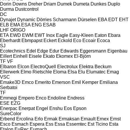
Dorin
Downs
Dreher
Driam
Dumek
Dumeta
Dunkes
Duplo
Durma
Dustcontrol
DC
Dynajet
Dynamic
Dörries Scharmann
Dürselen
EBA
EDT
EHT
ELB
EMA
ESA ENG
ESAB
LHF
ORIGO
ETA
EWD
EWM
EWT Inox
Eagle
Easy-Kleen
Eaton
Ebara
Eberhardt
Ebmpapst
Eckert
Eckold
Eco
Ecoair
Ecoca
SJ
Ecotechnics
Edel
Edge
Edur
Edwards
Eggersmann
Eigenbau
Eillert
Einhell
Eisele
Ekato
Ekomex
El-Björn
TF
VF
Elbaron
Elcon
ElectroQuell
Electrolux
Elektra Beckum
Ellerwerk
Elmo Rietschle
Eloma
Elsa
Elu
Elumatec
Emag
VSC
Emake3D
Emco
Emerito
Emerson
Emil Kemper
Emiliana
Serbatoi
TF
Emmegi
Empero
Enco
Endoline
Endress
ESE
EZG
Enerpac
Enerpat
Engel
Enshu
Eos
Epson
SureColor
Erbend
Ercolina
Erlo
Ermak
Ermaksan
Ernault
Ernex
Ernst
Esco
Esmach
Espera
Ess
Essa
Essemtec
Est Ticino
Esta
Etalon
EuRec
Eumach