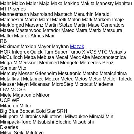
Mahr
Maico
Maier
Maja
Maka
Makino
Makita
Manesty
Manitou
MT
P-series
Mannesmann
Manroland
Mantech
Manurhin
Maraldi
Marchesini
Marco
Marel
Marelli Motori
Mark
Markem-Imaje
Markforged
Marsanz
Martin Stolze
Martin
Mase Generators
Master
Masterwood
Matador
Matec
Matra
Matrix
Matsuura
Mattei
Maurer-Atmos
Max
RB
Maximart
Maxion
Mayer
Mayfran
Mazak
HQR
Integrex
Quick Turn
Super Turbo X
VCS
VTC
Variaxis
McCulloch
Meba
Mebusa
Mecal
Mecc Alte
Meccanotecnica
Mega-M
Meissner
Memmert
Mengele
Mercedes-Benz
Sprinter
Vito
Mercury
Messer Griesheim
Mesutronic
Metabo
Metalcértima
Metallkraft
Metalmec
Metcor
Metec
Metos
Metso
Mettler Toledo
Meuser
Meyn
Micansan
MicroStep
Microcut
Miedema
LBV
MC
SB
Miele
Migatronic
Mikron
UCP
WF
Milacron
Miller
Big Blue
Bobcat
Gold Star
SRH
Millipore
Milltronics
Millutensil
Milwaukee
Mimaki
Mini
Minipack-Torre
Mitsubishi Electric
Mitsubishi
D-series
Mitsui Seiki
Mitutoyo