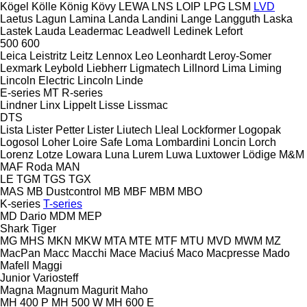
Kögel
Kölle
König
Kövy
LEWA
LNS
LOIP
LPG
LSM
LVD
Laetus
Lagun
Lamina
Landa
Landini
Lange
Langguth
Laska
Lastek
Lauda
Leadermac
Leadwell
Ledinek
Lefort
500
600
Leica
Leistritz
Leitz
Lennox
Leo
Leonhardt
Leroy-Somer
Lexmark
Leybold
Liebherr
Ligmatech
Lillnord
Lima
Liming
Lincoln Electric
Lincoln
Linde
E-series
MT
R-series
Lindner
Linx
Lippelt
Lisse
Lissmac
DTS
Lista
Lister Petter
Lister
Liutech
Lleal
Lockformer
Logopak
Logosol
Loher
Loire Safe
Loma
Lombardini
Loncin
Lorch
Lorenz
Lotze
Lowara
Luna
Lurem
Luwa
Luxtower
Lödige
M&M
MAF Roda
MAN
LE
TGM
TGS
TGX
MAS
MB Dustcontrol
MB
MBF
MBM
MBO
K-series
T-series
MD Dario
MDM
MEP
Shark
Tiger
MG
MHS
MKN
MKW
MTA
MTE
MTF
MTU
MVD
MWM
MZ
MacPan
Macc
Macchi
Mace
Maciuś
Maco
Macpresse
Mado
Mafell
Maggi
Junior
Variosteff
Magna
Magnum
Magurit
Maho
MH 400 P
MH 500 W
MH 600 E