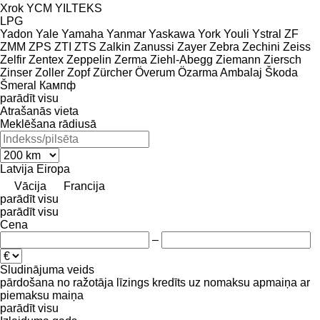
Xrok
YCM
YILTEKS
LPG
Yadon
Yale
Yamaha
Yanmar
Yaskawa
York
Youli
Ystral
ZF
ZMM
ZPS
ZTI
ZTS
Zalkin
Zanussi
Zayer
Zebra
Zechini
Zeiss
Zelfir
Zentex
Zeppelin
Zerma
Ziehl-Abegg
Ziemann
Ziersch
Zinser
Zoller
Zopf
Zürcher
Överum
Özarma Ambalaj
Škoda
Šmeral
Кампф
parādīt visu
Atrašanās vieta
Meklēšana rādiusā
Latvija
Eiropa
Vācija
Francija
parādīt visu
parādīt visu
Cena
–
Sludinājuma veids
pārdošana
no ražotāja
līzings
kredīts
uz nomaksu
apmaiņa ar
piemaksu
maiņa
parādīt visu