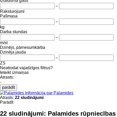
Izlaiduma gads
–
Raksturojumi
Pašmasa
–
kg
Darba stundas
–
m/st
Dzinējs, pārnesumkārba
Dzinēja jauda
–
ZS
Neatrodat vajadzīgos filtrus?
Ieteikt izmaiņas
Atrasts:
-
parādīt
Informācija par Palamides
Atrasts:
22 sludinājumi
Parādīt
22 sludinājumi:
Palamides rūpniecības