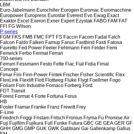
LBM
Euro-Jabelmann
Eurochiller
Eurogen
Euromac
Euromacchine
Europower
Europress
Eurostar
Everest
Evo
Ewag
Exact
Exaktor
Excel
Exeron
Exner
Expert
Ezystak
FABO
FAM
FAT
FFI
FG Wilson
P-series
FGM
FKS
FMB
FMC
FPT
FS
Faccin
Facom
Fadal
Falch
Falcon
Faldo
Falken
Famup
Fanuc
Fastbind
Fasti
Fatosa
Favretto
Fed Power
Feeler
Fehlmann
Fein
Felder
Femi
Fenwick
Ferbo
Fermat
Ferrari
700-series
Ferrum
Fessmann
Festo
Fette
Fiac
Fiat
Fidia
Fimal
Concept
Fimar
Fini
Finn-Power
Fintek
Fischer
Fisher Scientific
Flex
FlexLink
Flexlift
Flott
Flottweg
Fluke
Flygt
Foellmer
Fogo
Foliant
Fom Industrie
Fomaco
Forberg
Ford
FDT
Transit
Forest
Format 4
Forte
Fortuna
Forus
HB
Foster
Framar
Franke
Franz
Frewitt
Frey
F-Line
Friedrich
Friggi
Fristam
Fritsch
Fronius
Fryma
Fu Promise Air
Fuji
Fujifilm
Fujikura
Full
Funke
Futura
GBC
GE
GEA
GER
GF
GHH
GMG
GMP
GUK
GWK
Gabbiani
Gai
Gallenkamp
Gallus
EM