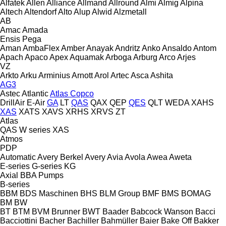
Alfatek
Allen
Alliance
Allmand
Allround
Almi
Almig
Alpina
Altech
Altendorf
Alto
Alup
Alwid
Alzmetall
AB
Amac
Amada
Ensis
Pega
Aman
AmbaFlex
Amber
Anayak
Andritz
Anko
Ansaldo
Antom
Apach
Apaco
Apex
Aquamak
Arboga
Arburg
Arco
Arjes
VZ
Arkto
Arku
Arminius
Arnott
Arol
Artec
Asca
Ashita
AG3
Astec
Atlantic
Atlas Copco
DrillAir
E-Air
GA
LT
QAS
QAX
QEP
QES
QLT
WEDA
XAHS
XAS
XATS
XAVS
XRHS
XRVS
ZT
Atlas
QAS
W series
XAS
Atmos
PDP
Automatic
Avery Berkel
Avery
Avia
Avola
Awea
Aweta
E-series
G-series
KG
Axial
BBA Pumps
B-series
BBM
BDS Maschinen
BHS
BLM Group
BMF
BMS
BOMAG
BM
BW
BT
BTM
BVM Brunner
BWT
Baader
Babcock Wanson
Bacci
Bacciottini
Bacher
Bachiller
Bahmüller
Baier
Bake Off
Bakker