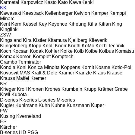
Karmetal
Karpowicz
Kasto
Kato
KawaKenki
KK
Kawasaki
Keestrack
Kellenberger
Kelvion
Kemper
Kemppi
Minarc
Kent
Kern
Kessel
Key
Keyence
Kiheung
Kilia
Kilian
King
Kinglink
ZSW
Kingsland
Kira
Kistler
Kitamura
Kjellberg
Klieverik
Klingelnberg
Klopp
Knoll
Knorr
Knuth
KoMo
Koch Technik
Koch
Kocsan
Kodak
Kohler
Koike
Kolb
Kolbe
Kolbus
Komatsu
Komax
Komori
Komplet
Komptech
Crambo
Terminator
Kondia
Koni
Konica Minolta
Koppens
Kornit
Kosme
Kotło-Pol
Kovosvit MAS
Kraft & Dele
Kramer
Kranzle
Kraus
Krause
Krauss Maffei
Kremer
KR
Krieger
Kroll
Kronen
Krones
Krumbein
Krupp
Krämer Grebe
Krøll
Kubota
D-series
K-series
L-series
M-series
Kugler
Kuhlmann
Kuhn
Kuhne
Kunzmann
Kuper
FW
Kusing
Kverneland
ES
Kärcher
B-series
HD
PGG