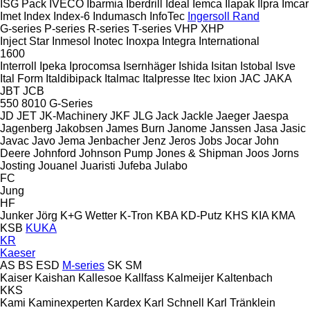
ISG Pack
IVECO
Ibarmia
Iberdrill
Ideal
Iemca
Ilapak
Ilpra
Imcar
Imet
Index
Index-6
Indumasch
InfoTec
Ingersoll Rand
G-series
P-series
R-series
T-series
VHP
XHP
Inject Star
Inmesol
Inotec
Inoxpa
Integra
International
1600
Interroll
Ipeka
Iprocomsa
Isernhäger
Ishida
Isitan
Istobal
Isve
Ital Form
Italdibipack
Italmac
Italpresse
Itec
Ixion
JAC
JAKA
JBT
JCB
550
8010
G-Series
JD
JET
JK-Machinery
JKF
JLG
Jack
Jackle
Jaeger
Jaespa
Jagenberg
Jakobsen
James Burn
Janome
Janssen
Jasa
Jasic
Javac
Javo
Jema
Jenbacher
Jenz
Jeros
Jobs
Jocar
John
Deere
Johnford
Johnson Pump
Jones & Shipman
Joos
Jorns
Josting
Jouanel
Juaristi
Jufeba
Julabo
FC
Jung
HF
Junker
Jörg
K+G Wetter
K-Tron
KBA
KD-Putz
KHS
KIA
KMA
KSB
KUKA
KR
Kaeser
AS
BS
ESD
M-series
SK
SM
Kaiser
Kaishan
Kallesoe
Kallfass
Kalmeijer
Kaltenbach
KKS
Kami
Kaminexperten
Kardex
Karl Schnell
Karl Tränklein