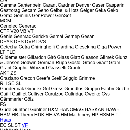
Gamma
Gantenbein
Garant
Gardner Denver
Gaser
Gasparini
Gastrorag
Gecam
Geho
Geibel & Hotz
Geiger
Geka
Geko
Gema
Geminis
GenPower
GenSet
MCM
Genelec
Generac
CTF
V20
VB
VT
Genie
Genmac
Gericke
Gernal
Gernep
Gesan
DPAS
DPS
DVR
DVS
Getecha
Getra
Ghiringhelli
Giardina
Gieseking
Giga Power
LT
PLD
Gildemeister
Gillardon
Giró
Glass
Glatt
Gleason
Glimek
Glunz
& Jensen
Godwin
Gorman-Rupp
Gostol
Graco
Graef
Gram
Grant
Graphic Whizard
Grasselli
Graule
AKF
ZS
Graziano
Grecon
Greefa
Greif
Griggio
Grimme
RH
SE
SL
Grindermak
Grindex
Grit
Gross
Grundfos
Gruppo Fabbri
Gucbir
Guifil
Guilliet
Gulliver
Gurutzpe
Guttridge
Gweike
Gys
Gämmerler
Gölz
FS
Güde
Günther
Güntner
H&M
HANOMAG
HASKAN
HAWE
HBM
HB‑Therm
HDK
HE-VA
HM Machinery
HP
HSM
HTT
Haas
EC
SL
ST
VF