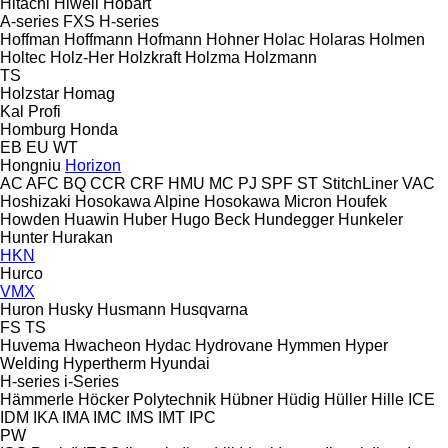
Hitachi
Hiwell
Hobart
A-series
FXS
H-series
Hoffman
Hoffmann
Hofmann
Hohner
Holac
Holaras
Holmen
Holtec
Holz-Her
Holzkraft
Holzma
Holzmann
TS
Holzstar
Homag
Kal
Profi
Homburg
Honda
EB
EU
WT
Hongniu
Horizon
AC
AFC
BQ
CCR
CRF
HMU
MC
PJ
SPF
ST
StitchLiner
VAC
Hoshizaki
Hosokawa Alpine
Hosokawa Micron
Houfek
Howden
Huawin
Huber
Hugo Beck
Hundegger
Hunkeler
Hunter
Hurakan
HKN
Hurco
VMX
Huron
Husky
Husmann
Husqvarna
FS
TS
Huvema
Hwacheon
Hydac
Hydrovane
Hymmen
Hyper
Welding
Hypertherm
Hyundai
H-series
i-Series
Hämmerle
Höcker Polytechnik
Hübner
Hüdig
Hüller Hille
ICE
IDM
IKA
IMA
IMC
IMS
IMT
IPC
PW