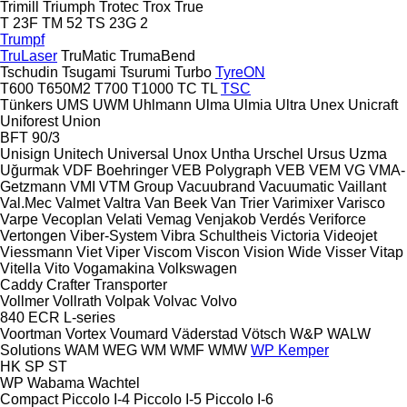
Trimill
Triumph
Trotec
Trox
True
T 23F
TM 52
TS 23G 2
Trumpf
TruLaser
TruMatic
TrumaBend
Tschudin
Tsugami
Tsurumi
Turbo
TyreON
T600
T650M2
T700
T1000
TC
TL
TSC
Tünkers
UMS
UWM
Uhlmann
Ulma
Ulmia
Ultra
Unex
Unicraft
Uniforest
Union
BFT 90/3
Unisign
Unitech
Universal
Unox
Untha
Urschel
Ursus
Uzma
Uğurmak
VDF Boehringer
VEB Polygraph
VEB
VEM
VG
VMA-
Getzmann
VMI
VTM Group
Vacuubrand
Vacuumatic
Vaillant
Val.Mec
Valmet
Valtra
Van Beek
Van Trier
Varimixer
Varisco
Varpe
Vecoplan
Velati
Vemag
Venjakob
Verdés
Veriforce
Vertongen
Viber-System
Vibra Schultheis
Victoria
Videojet
Viessmann
Viet
Viper
Viscom
Viscon
Vision Wide
Visser
Vitap
Vitella
Vito
Vogamakina
Volkswagen
Caddy
Crafter
Transporter
Vollmer
Vollrath
Volpak
Volvac
Volvo
840
ECR
L-series
Voortman
Vortex
Voumard
Väderstad
Vötsch
W&P
WALW
Solutions
WAM
WEG
WM
WMF
WMW
WP Kemper
HK
SP
ST
WP
Wabama
Wachtel
Compact
Piccolo I-4
Piccolo I-5
Piccolo I-6