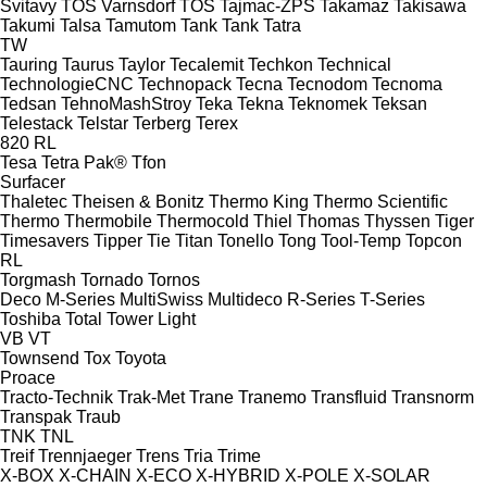
Svitavy
TOS Varnsdorf
TOS
Tajmac-ZPS
Takamaz
Takisawa
Takumi
Talsa
Tamutom
Tank
Tank
Tatra
TW
Tauring
Taurus
Taylor
Tecalemit
Techkon
Technical
TechnologieCNC
Technopack
Tecna
Tecnodom
Tecnoma
Tedsan
TehnoMashStroy
Teka
Tekna
Teknomek
Teksan
Telestack
Telstar
Terberg
Terex
820
RL
Tesa
Tetra Pak®
Tfon
Surfacer
Thaletec
Theisen & Bonitz
Thermo King
Thermo Scientific
Thermo
Thermobile
Thermocold
Thiel
Thomas
Thyssen
Tiger
Timesavers
Tipper Tie
Titan
Tonello
Tong
Tool-Temp
Topcon
RL
Torgmash
Tornado
Tornos
Deco
M-Series
MultiSwiss
Multideco
R-Series
T-Series
Toshiba
Total
Tower Light
VB
VT
Townsend
Tox
Toyota
Proace
Tracto-Technik
Trak-Met
Trane
Tranemo
Transfluid
Transnorm
Transpak
Traub
TNK
TNL
Treif
Trennjaeger
Trens
Tria
Trime
X-BOX
X-CHAIN
X-ECO
X-HYBRID
X-POLE
X-SOLAR