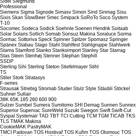
Sidel
Siegmund
Professional
Siemens
Sigma
Signode
Simasv
Simon
Sind
Sinmag
Sisu
Sixis
Skan
SlowBeer
Smec
Smipack
SoRoTo
Soco System
T-10
Socomec
Sodeca
Sodick
Soehnle
Soenen Hendrik
Soitaab
Solar
Solaris
Sollich
Somab
Sonsuz Makina
Soraluce
Sorma
Sormac
Sottoriva
Speck
Spinner
Spitzer
Spomasz
Springer
Spänex
Stabau
Stago
Stahl
Stahlfest
Stahlgruppe
Stahlwerk
Stama
Stamford
Stanko
Stankoimport
Stanley
Star
Starrag
Stas
Steen
Stenhøj
Stenner
Stephan
Stephill
SSDP
Sterling Sihi
Sterling
Steton
Stiefelmayer
Stihl
TS
Stiler
Stork
Stratasys
F-series
Strausak
Striebig
Stromab
Studer
Stulz
Style
Stäubli
Stöckel
Suhner
Sullair
38K
65K
185
260
600
900
Sulzer
Sumbel
Sumera
Sumitomo SHI Demag
Sunnen
Sunnex
Superior
Supervac
SureWeld
Suzuki
Swegon
Swift
Swift-Cut
Syspal
Systemair
TAD
TBT
TCI Cutting
TCM
TGM
TICAB
TKS
TLS
TMAK Makina
CookieMAK
PastryMAK
TMCI Padovan
TOS Hostivař
TOS Kuřim
TOS Olomouc
TOS