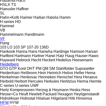
Habämfa
Haco
HSLX
TS
Haeusler
Haffner
SL
Hahn+Kolb
Haimer
Haitian
Haloila
Hamm
H-series
HD
Hammel
VB
Hammelmann
Handtmann
VF
Hang
103 LO
103 SP
107-20
136D
Hankook
Hanna
Hans
Hanwha
Hardinge
Harrison
Harsan
Hartford
Hartmann
Hartner
Harwi
Hatz
Haug
Hauser
Hawo
Hayward
Hebrock
Hecht
Heckert
Hedelius
Heesemann
Heidelberg
GTO
GTP
Kord
OHT
PM
QM
SM
Stahlfolder
Suprasetter
Heidenhain
Heilbronn
Hein
Heinrich
Helios
Heller
Hema
Henkelman
Henkovac
Henneken
Henschel
Hera
Heraeus
Herbold
Herbort
Hercules
Herkules
Herlitzius
Herma
Hermle
C-series
U-series
UWF
Hertz Kompressoren
Herzog & Heymann
Heska
Hess
Hesse+Co
Heuft
Hewlett Packard
Hexagon
Heyligenstaedt
Hidroliksan
Hidrostal
Hilalsan
Hilgeland
Hilti
Himoinsa
HFW
HYW