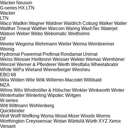
Wacker Neuson
G-series
HX
LTN
Wacker
LTN
Waco
Wadkin
Wagner
Waldner
Waldrich Coburg
Walker
Walter
Walther Trowal
Walther
Warcom
Waring
WashTec
Waterjet
Watson
Weber
Webo
Webomatic
Wedholms
DF
Weeke
Wegoma
Wehrmann
Weiler
Weima
Weinbrenner
Weinig
Hydromat
Powermat
Profimat
Rondamat
Unimat
Weiss
Weisser Heilbronn
Weisser
Wektor
Wemas
Wemhöner
Wenzel
Werner & Pfleiderer
Werth
Westfalia
Wheelabrator
White
WiPa
Wieland
Wienerberger
Wiesheu
EBO 68
Wila
Wilden
Wile
Wilk
Willemin-Macodel
Willibald
MZA
Wilms
Wilo
Windmöller & Hölscher
Winkler
Winkworth
Winter
Winterhalter
Winterling
Wipotec
Wirtgen
W-series
Witt
Wittmann
Wohlenberg
Quickbinder
Wolf
Wolff
Wolfking
Woma
Wood-Mizer
Woods
Worms
Worthington Creyssensac
Wotan
Wärtsilä
Würth
XYZ
Xerox
Versant