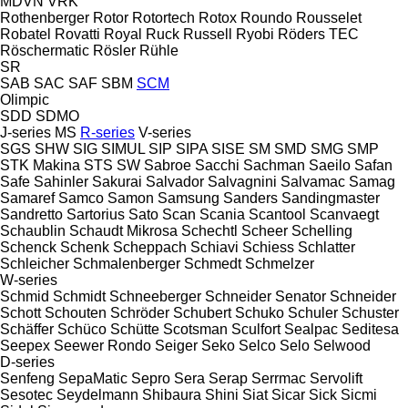
MDVN
VRK
Rothenberger
Rotor
Rotortech
Rotox
Roundo
Rousselet
Robatel
Rovatti
Royal
Ruck
Russell
Ryobi
Röders TEC
Röschermatic
Rösler
Rühle
SR
SAB
SAC
SAF
SBM
SCM
Olimpic
SDD
SDMO
J-series
MS
R-series
V-series
SGS
SHW
SIG
SIMUL
SIP
SIPA
SISE
SM
SMD
SMG
SMP
STK Makina
STS
SW
Sabroe
Sacchi
Sachman
Saeilo
Safan
Safe
Sahinler
Sakurai
Salvador
Salvagnini
Salvamac
Samag
Samaref
Samco
Samon
Samsung
Sanders
Sandingmaster
Sandretto
Sartorius
Sato
Scan
Scania
Scantool
Scanvaegt
Schaublin
Schaudt Mikrosa
Schechtl
Scheer
Schelling
Schenck
Schenk
Scheppach
Schiavi
Schiess
Schlatter
Schleicher
Schmalenberger
Schmedt
Schmelzer
W-series
Schmid
Schmidt
Schneeberger
Schneider Senator
Schneider
Schott
Schouten
Schröder
Schubert
Schuko
Schuler
Schuster
Schäffer
Schüco
Schütte
Scotsman
Sculfort
Sealpac
Seditesa
Seepex
Seewer Rondo
Seiger
Seko
Selco
Selo
Selwood
D-series
Senfeng
SepaMatic
Sepro
Sera
Serap
Serrmac
Servolift
Sesotec
Seydelmann
Shibaura
Shini
Siat
Sicar
Sick
Sicmi