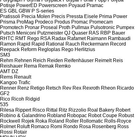
Potisje
PowerED
Powerscreen
Poyaud
Pramac
ES
GBL
GBW
P
S-series
Pratissoli
Precia Molen
Precis
Pressta Eisele
Prima Power
Prisma
ProMag
Prodeco
Produs
Promac
Promecam
Promotech
Pronar
Proseal
Proth
Pullmax
Pulsotronic
Pumpex
Putsch Meniconi
Putzmeister
QJ
Quaser
RAS
RBP Bauer
RHTC
RMT Rego
RSA
Radax
Rafamet
Raimann
Rambaudi
Ramon
Rapid
Rapid
Rational
Rauch
Reckermann
Record
Reepack
Reform
Regloplas
Rego Herlitzius
SM3
Rehm
Rehnen
Reich
Reiden
Reifenhäuser
Reimelt
Reis
Reishauer
Rema
Remak
Remko
AMT
DZ
Rems
Renault
Kangoo
Trafic
Renner
Renz
Retigo
Retsch
Rev
Rex
Rexroth
Rheon
Ricardo
GF2
Rico
Ricoh
Ridgid
535
Rilesa
Rippert
Risco
Rittal
Ritz
Rizzolio
Roal Bakery
Robert
Robino & Galandrino
Robland
Robopac
Robot Coupe
Robust
Rockwell
Rojek
Roka
Roland
Roller
Rollomatic
Rolls-Royce
Rolmet
Roluft
Romaco
Romi
Rondo
Rosa
Rosenberg
Ross
Rossi
Rotair