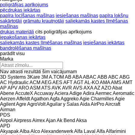
poligrāfijas aprīkojums
pēcdrukas iekārtas
papīra locīšanas mašīnas
iesiešanas mašīnas
papīra lokšņu
sakārtotāji
grāmatu krautņotāji
saliekamās kastes līmēšanas
mašīnas
drukas materiāli
cits poligrāfijas aprīkojums
iepakošanas iekārtas
saliekamās kastes līmēšanas mašīnas
iesiešanas iekārtas
bandrolēšanas mašīnas
parādīt visu
Marka
Nav atrasti rezultāti šim vaicājumam
3D Systems
3Kare
3M
A.TOM
AB
ABA
ABAC
ABB
ABC
ABG
AC Hydraulic
ACM
AEG
AES
AFT
AGT
AL-KO
AMA
AMS
AMT
AP
APV
ARO
ASM
ATS
AVK
AVR
AVS
AXA
AZ
AZO
Abat
Abene
AccuteX
Accuway
Aciera
Adige
Adira
Aermec
Aeromatic
Aerzen
Affeldt
Agathon
Agfa
Aggreko
Agie Charmilles
Agie
Agilent
Agre
AgroVolt
Aguilar y Salas
Aida
AirPro
Aircraft
Airman
PDS
Airpol
Airpress
Airrex
Ajan
Ak Bend
Aksa
APD
Akyapak
Alba
Alco
Alexanderwerk
Alfa Laval
Alfa
Alfarimini