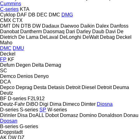
Cummins
C-series
KTA
Cyklop
DAF
DB
DEC
DMC
DMG
CMX
CTX
DMT
DN
DTB
DW
Dadaux
Daewoo
Daikin
Dalex
Danfoss
Danobat
Dantherm
Daosmaq
Dari
Darley
Daub
Davi
De
Dietrich
De Lama
DeLaval
DeLonghi
DeWalt
Debag
Deckel
Maho
DMC
DMU
Deckel
FP
KF
Defum
Degen
Delta
Demag
SC
Demco
Denios
Denyo
DCA
Depco
Deprag
Desta
Detasis
Detroit Diesel
Detroit
Deuma
Deutz
BF
D-series
F2L912
Deutz-Fahr
DiBO
Digi
Dima
Dimeco
Dimter
Diosna
D-series
S-series
SP
W-series
Dirinler
Disa
DoALL
Dobot
Domasz
Domino
Donaldson
Donau
Doosan
B-series
G-series
Doppstadt
AK
DW
DZ