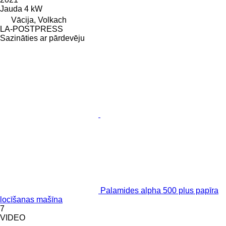
Jauda
4 kW
Vācija, Volkach
LA-POSTPRESS
Sazināties ar pārdevēju
Palamides alpha 500 plus papīra
locīšanas mašīna
7
VIDEO