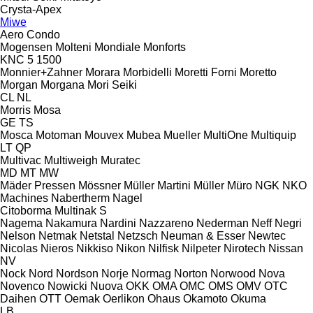
Crysta-Apex
Miwe
Aero
Condo
Mogensen
Molteni
Mondiale
Monforts
KNC 5 1500
Monnier+Zahner
Morara
Morbidelli
Moretti Forni
Moretto
Morgan
Morgana
Mori Seiki
CL
NL
Morris
Mosa
GE
TS
Mosca
Motoman
Mouvex
Mubea
Mueller
MultiOne
Multiquip
LT
QP
Multivac
Multiweigh
Muratec
MD
MT
MW
Mäder Pressen
Mössner
Müller Martini
Müller
Müro
NGK
NKO
Machines
Nabertherm
Nagel
Citoborma
Multinak S
Nagema
Nakamura
Nardini
Nazzareno
Nederman
Neff
Negri
Nelson
Netmak
Netstal
Netzsch
Neuman & Esser
Newtec
Nicolas
Nieros
Nikkiso
Nikon
Nilfisk
Nilpeter
Nirotech
Nissan
NV
Nock
Nord
Nordson
Norje
Normag
Norton
Norwood
Nova
Novenco
Nowicki
Nuova
OKK
OMA
OMC
OMS
OMV
OTC
Daihen
OTT
Oemak
Oerlikon
Ohaus
Okamoto
Okuma
LB