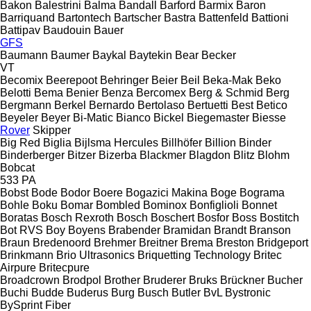
Bakon
Balestrini
Balma
Bandall
Barford
Barmix
Baron
Barriquand
Bartontech
Bartscher
Bastra
Battenfeld
Battioni
Battipav
Baudouin
Bauer
GFS
Baumann
Baumer
Baykal
Baytekin
Bear
Becker
VT
Becomix
Beerepoot
Behringer
Beier
Beil
Beka-Mak
Beko
Belotti
Bema
Benier
Benza
Bercomex
Berg & Schmid
Berg
Bergmann
Berkel
Bernardo
Bertolaso
Bertuetti
Best
Betico
Beyeler
Beyer
Bi-Matic
Bianco
Bickel
Biegemaster
Biesse
Rover
Skipper
Big Red
Biglia
Bijlsma Hercules
Billhöfer
Billion
Binder
Binderberger
Bitzer
Bizerba
Blackmer
Blagdon
Blitz
Blohm
Bobcat
533
PA
Bobst
Bode
Bodor
Boere
Bogazici Makina
Boge
Bograma
Bohle
Boku
Bomar
Bombled
Bominox
Bonfiglioli
Bonnet
Boratas
Bosch Rexroth
Bosch
Boschert
Bosfor
Boss
Bostitch
Bot RVS
Boy
Boyens
Brabender
Bramidan
Brandt
Branson
Braun
Bredenoord
Brehmer
Breitner
Brema
Breston
Bridgeport
Brinkmann
Brio Ultrasonics
Briquetting Technology
Britec
Airpure
Britecpure
Broadcrown
Brodpol
Brother
Bruderer
Bruks
Brückner
Bucher
Buchi
Budde
Buderus
Burg
Busch
Butler
BvL
Bystronic
BySprint Fiber