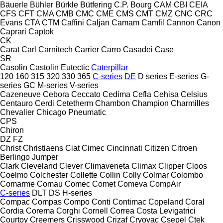
Bäuerle
Bühler
Bürkle
Bütfering
C.P. Bourg
CAM
CBI
CEIA
CFS
CFT
CMA
CMB
CMC
CME
CMS
CMT
CMZ
CNC
CRC
Evans
CTA
CTM
Caffini
Caljan
Camam
Camfil
Cannon
Canon
Caprari
Captok
CK
Carat
Carl
Carnitech
Carrier
Carro
Casadei
Case
SR
Casolin
Castolin Eutectic
Caterpillar
120
160
315
320
330
365
C-series
DE
D series
E-series
G-
series
GC
M-series
V-series
Cazeneuve
Cebora
Ceccato
Cedima
Cefla
Cehisa
Celsius
Centauro
Cerdi
Cetetherm
Chambon
Champion
Charmilles
Chevalier
Chicago Pneumatic
CPS
Chiron
DZ
FZ
Christ
Christiaens
Ciat
Cimec
Cincinnati
Citizen
Citroen
Berlingo
Jumper
Clark
Cleveland
Clever
Climaveneta
Climax
Clipper
Cloos
Coelmo
Colchester
Collette
Collin
Colly
Colmar
Colombo
Comarme
Comau
Comec
Comet
Comeva
CompAir
C-series
DLT
DS
H-series
Compac
Compas
Compo
Conti
Contimac
Copeland
Coral
Cordia
Corema
Corghi
Cornell
Correa
Costa Levigatrici
Courtoy
Creemers
Crisswood
Crizaf
Cryovac
Csepel
Ctek