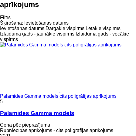
aprīkojums
Filtrs
Šķirošana
:
Ievietošanas datums
Ievietošanas datums
Dārgākie vispirms
Lētākie vispirms
Izlaiduma gads - jaunākie vispirms
Izlaiduma gads - vecākie
vispirms
Palamides Gamma models cits poligrāfijas aprīkojums
5
Palamides Gamma models
Cena pēc pieprasījuma
Rūpniecības aprīkojums - cits poligrāfijas aprīkojums
2021