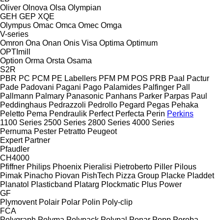
Oliver
Olnova
Olsa
Olympian
GEH
GEP
XQE
Olympus
Omac
Omca
Omec
Omga
V-series
Omron
Ona
Onan
Onis Visa
Optima
Optimum
OPTImill
Option
Orma
Orsta
Osama
S2R
PBR
PC
PCM
PE Labellers
PFM
PM
POS
PRB
Paal
Pactur
Pade
Padovani
Pagani
Pago
Palamides
Palfinger
Pall
Pallmann
Palmary
Panasonic
Panhans
Parker
Parpas
Paul
Peddinghaus
Pedrazzoli
Pedrollo
Pegard
Pegas
Pehaka
Peletto
Pema
Pendraulik
Perfect
Perfecta
Perin
Perkins
1100 Series
2500 Series
2800 Series
4000 Series
Pernuma
Pester
Petratto
Peugeot
Expert
Partner
Pfaudler
CH4000
Pfiffner
Philips
Phoenix
Pieralisi
Pietroberto
Piller
Pilous
Pimak
Pinacho
Piovan
PishTech
Pizza Group
Placke
Pladdet
Planatol
Plasticband
Platarg
Plockmatic
Plus Power
GF
Plymovent
Polair
Polar
Polin
Poly-clip
FCA
Polygraph
Polyma
Polypack
Polypal
Ponar
Popp
Poręba