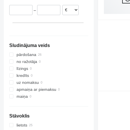
Nīderlande
–
Spānija
Sludinājuma veids
pārdošana
no ražotāja
līzings
kredīts
uz nomaksu
apmaiņa ar piemaksu
maiņa
Stāvoklis
lietots