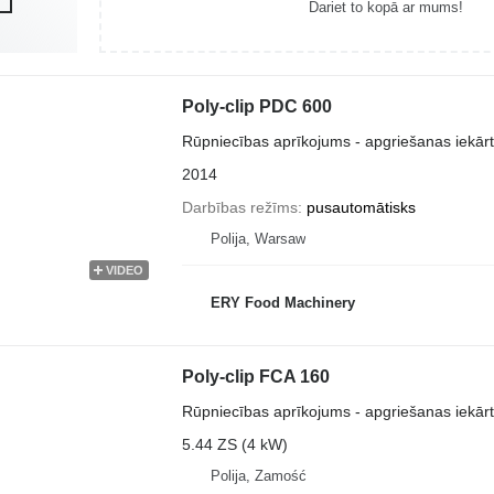
Dariet to kopā ar mums!
Poly-clip PDC 600
Rūpniecības aprīkojums - apgriešanas iekār
2014
Darbības režīms
pusautomātisks
Polija, Warsaw
VIDEO
ERY Food Machinery
Poly-clip FCA 160
Rūpniecības aprīkojums - apgriešanas iekār
5.44 ZS (4 kW)
Polija, Zamość