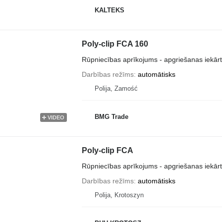
KALTEKS
Poly-clip FCA 160
Rūpniecības aprīkojums - apgriešanas iekār
Darbības režīms
automātisks
Polija, Zamość
BMG Trade
VIDEO
Poly-clip FCA
Rūpniecības aprīkojums - apgriešanas iekār
Darbības režīms
automātisks
Polija, Krotoszyn