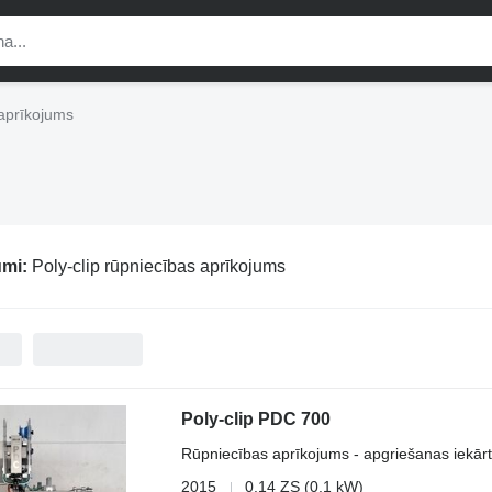
 aprīkojums
umi:
Poly-clip rūpniecības aprīkojums
Poly-clip PDC 700
Rūpniecības aprīkojums - apgriešanas iekār
2015
0.14 ZS (0.1 kW)