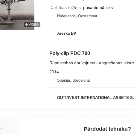
Darbības režīms
pusautomātisks
Nīderlande, Oosterhout
VIDEO
Areska BV
Poly-clip PDC 700
Rūpniecības aprīkojums - apgriešanas iekār
2014
Spānija, Barcelona
GUTINVEST INTERNATIONAL ASSETS S.
Pārdodat tehniku?