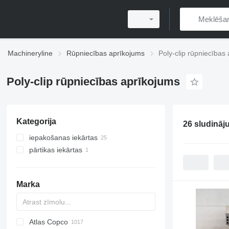
Machineryline
Rūpniecības aprīkojums
Poly-clip rūpniecības
Poly-clip rūpniecības aprīkojums
Kategorija
26 sludināj
iepakošanas iekārtas
pārtikas iekārtas
apgriešanas iekārtas
gaļas pārstrādes iekārtas
apgriešanas iekārtas
Marka
desu ražošanas līnijas
Atlas Copco
PDS
APD
AB
Ensis
VZ
AG3