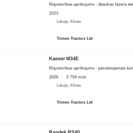
Rūpniecības aprīkojums - šķiedras lāzera ie
2023
Latvija, Klives
Trimen Tractors Ltd
Kaeser M34E
Rūpniecības aprīkojums - pārvietojamais ko
2006
3 709 m/st
Latvija, Klives
Trimen Tractors Ltd
Randek BS40