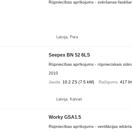
Rūpniecības aprīkojums - svēršanas-fasēšan
Latvija, Рига
Seepex BN 52 6LS
Rūpniecības aprīkojums - rūpnieciskais sūkn
2010
Jauda
10.2 ZS (7.5 kW)
Ražīgums
417 l/
Latvija, Katvari
Worky GSA1.5
Rūpniecības aprīkojums - ventilācijas iekārta