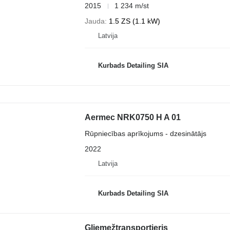
2015
1 234 m/st
Jauda
1.5 ZS (1.1 kW)
Latvija
Kurbads Detailing SIA
Aermec NRK0750 H A 01
Rūpniecības aprīkojums - dzesinātājs
2022
Latvija
Kurbads Detailing SIA
Gliemežtransportieris