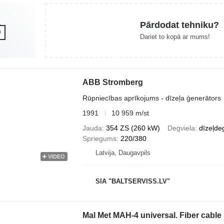
Pārdodat tehniku?
Dariet to kopā ar mums!
ABB Stromberg
Rūpniecības aprīkojums - dīzeļa ģenerātors
1991
10 959 m/st
Jauda
354 ZS (260 kW)
Degviela
dīzeļde
Spriegums
220/380
Latvija, Daugavpils
VIDEO
SIA "BALTSERVISS.LV"
Mal Met MAH-4 universal. Fiber cabl