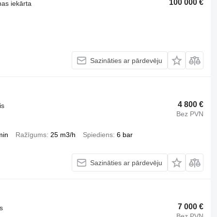
100 000 €
as iekārta
Sazināties ar pārdevēju
4 800 €
is
Bez PVN
min
Ražīgums
25 m3/h
Spiediens
6 bar
Sazināties ar pārdevēju
7 000 €
s
Bez PVN