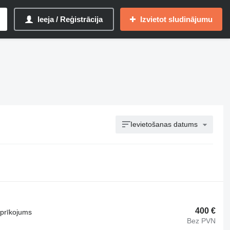
Ieeja / Reģistrācija
Izvietot sludinājumu
Ievietošanas datums
400 €
aprīkojums
Bez PVN