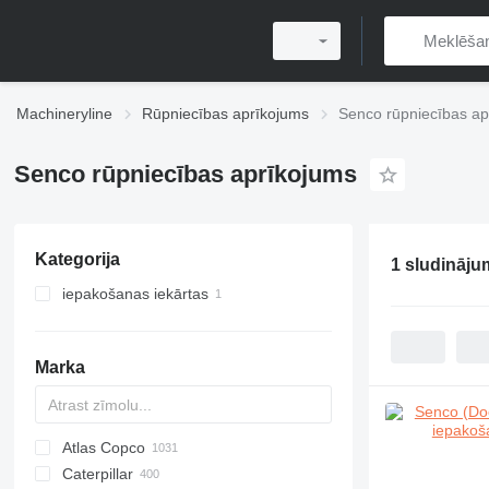
Machineryline
Rūpniecības aprīkojums
Senco rūpniecības ap
Senco rūpniecības aprīkojums
Kategorija
1 sludināj
iepakošanas iekārtas
cits iepakošanas aprīkojums
Marka
Atlas Copco
PDS
APD
AB
Ensis
VZ
AG3
Caterpillar
Pega
DrillAir
QAS
PDP
E-series
B-series
BM
GFS
VT
Rover
533
Airpure
BySprint Fiber
CK
SR