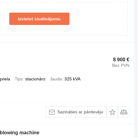
Izvietot sludinājumu
8 900 €
Bez PVN
gviela
Tips
stacionārs
Jauda
325 kVA
Sazināties ar pārdevēju
e blowing machine