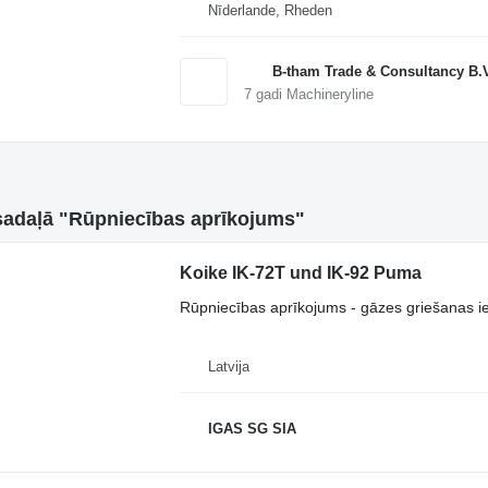
Nīderlande, Rheden
B-tham Trade & Consultancy B.
7
gadi Machineryline
i sadaļā "Rūpniecības aprīkojums"
Koike IK-72T und IK-92 Puma
Rūpniecības aprīkojums - gāzes griešanas i
Latvija
IGAS SG SIA