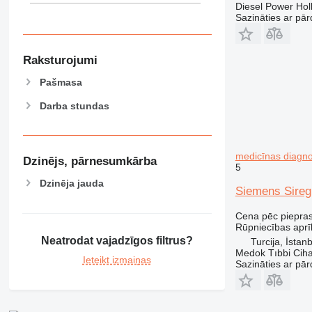
Diesel Power Hol
Sazināties ar pār
Raksturojumi
Pašmasa
Darba stundas
medicīnas diagno
Dzinējs, pārnesumkārba
5
Dzinēja jauda
Siemens Sireg
Cena pēc piepra
Rūpniecības aprī
Neatrodat vajadzīgos filtrus?
Turcija, İstan
Medok Tıbbi Cihaz
Ieteikt izmaiņas
Sazināties ar pār