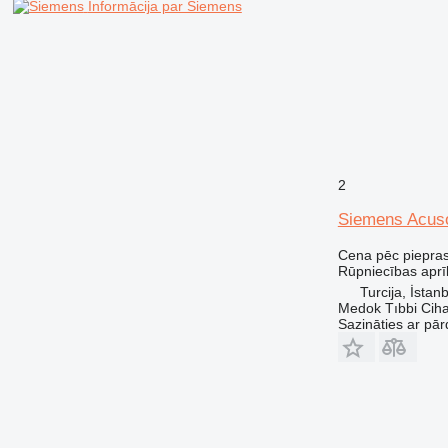
Informācija par Siemens
2
Siemens Acus
Cena pēc piepra
Rūpniecības aprī
Turcija, İstan
Medok Tıbbi Cihaz
Sazināties ar pār