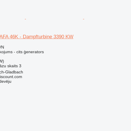
AFA 46K - Dampfturbine 3390 KW
VN
kojums - cits ģenerators
W)
āzu skaits
3
sch-Gladbach
iscount.com
devēju