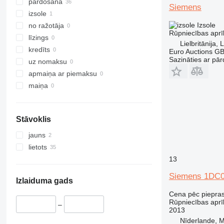
pārdošana
Siemens
izsole
Izsole
no ražotāja
Rūpniecības aprī
līzings
Lielbritānija,
kredīts
Euro Auctions G
Sazināties ar pār
uz nomaksu
apmaiņa ar piemaksu
maiņa
Stāvoklis
jauns
lietots
13
Siemens 1DC0
Izlaiduma gads
Cena pēc piepra
Rūpniecības aprī
–
2013
Nīderlande, M