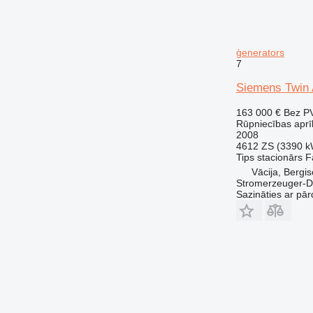
ģenerators
7
Siemens Twin 
163 000 €
Bez P
Rūpniecības aprī
2008
4612 ZS (3390 k
Tips
stacionārs
F
Vācija, Bergi
Stromerzeuger-D
Sazināties ar pār