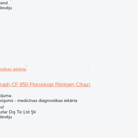
land
devēju
stikas iekārta
raph CF 850 Floroskopi Röntgen Cihazı
sījuma
kojums - medicīnas diagnostikas iekārta
bul
lar Dış Tic.Ltd Şti
devēju