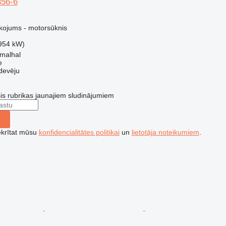
356-6
kojums - motorsūknis
954 kW)
amalhal
e
devēju
šis rubrikas jaunajiem sludinājumiem
ekrītat mūsu
konfidencialitātes politikai
un
lietotāja noteikumiem
.