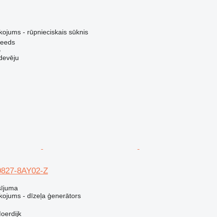
kojums - rūpnieciskais sūknis
 Leeds
B
devēju
827-8AY02-Z
sījuma
kojums - dīzeļa ģenerātors
oerdijk