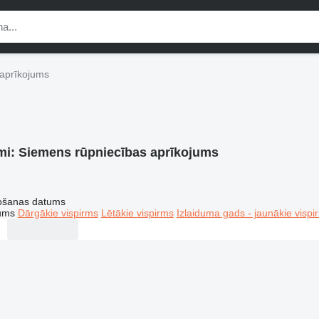
aprīkojums
mi:
Siemens rūpniecības aprīkojums
tošanas datums
tums
Dārgākie vispirms
Lētākie vispirms
Izlaiduma gads - jaunākie vispi