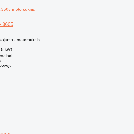
 3605
kojums - motorsūknis
5.5 kW)
amalhal
e
devēju