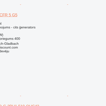
CFR 5 G5
N
kojums - cits ģenerators
W)
priegums
400
sch-Gladbach
iscount.com
devēju