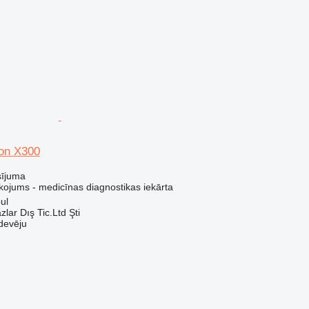
on X300
sījuma
kojums - medicīnas diagnostikas iekārta
bul
lar Dış Tic.Ltd Şti
devēju