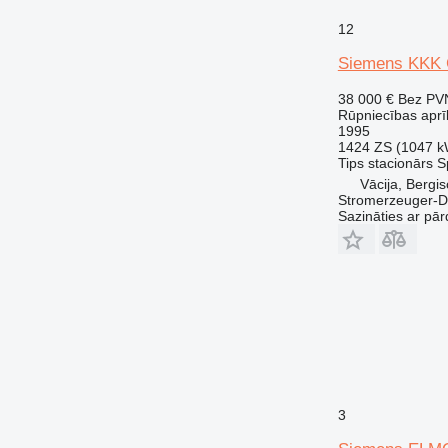
12
Siemens KKK 
38 000 €
Bez PV
Rūpniecības aprī
1995
1424 ZS (1047 k
Tips
stacionārs
S
Vācija, Bergi
Stromerzeuger-D
Sazināties ar pār
3