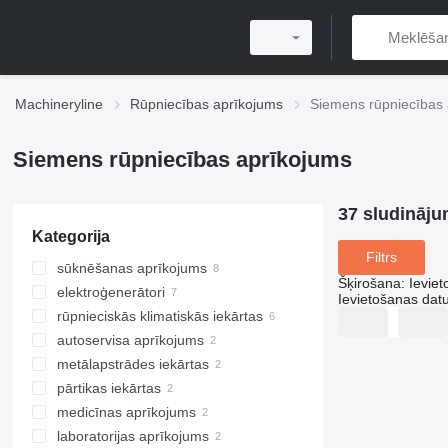
Machineryline
Rūpniecības aprīkojums
Siemens rūpniecības 
Siemens rūpniecības aprīkojums
37 sludināju
Kategorija
Filtrs
sūknēšanas aprīkojums
Šķirošana
:
Ievie
elektroģenerātori
rūpnieciskie sūkņi
Ievietošanas da
rūpnieciskās klimatiskās iekārtas
motorsūkņi
dīzeļa ģenerātori
autoservisa aprīkojums
hidrauliskās stacijas
gāzes ģenerātori
ventilācijas iekārtas
metālapstrādes iekārtas
citi ģeneratori
hidrauliskās preses
pārtikas iekārtas
citi autoservisa aprīkojumi
virpas metālam
medicīnas aprīkojums
metāla preses
maizes ceptuves aprīkojums
laboratorijas aprīkojums
alus darītavu aprīkojums
medicīnas diagnostikas iekārtas
hidrauliskās preses
cits maizes ceptuves aprīkojums